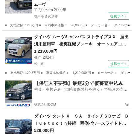
ムーヴ
（検9.1）
117,995km 2009年
香川県 さぬき市
提携サイト
■ 支払総額: 12.8万円 ■ 車両本体価格： 90,000 円 ■ メーカー名： ダ
香川
さぬき市
ムーヴ
ダイハツ ムーヴキャンバス ストライプスＸ 届出
済未使用車 衝突軽減ブレーキ オートエアコ
ン アイドリングストップ 電動格納式ドアミラ
1,219,000円
4km 2024年
ー パワステ 先行者発進お知らせ機能 車線逸
松山市
提携サイト
脱警報機能 路外逸脱抑制機能 ふらつき警報機
能 軽自動車６６０ｃｃ （検9.11）
■ 支払総額: 129.8万円 ■ 車両本体価格： 1,219,000 円 ■ メーカー名
愛媛
松山市
ダイハツ
【保証人不要🙆】最短2分で仮審査申込み
税金・車検込み（自賠責保険料を除く）で毎月の支払
額は一定の自社ローン🚗
株式会社IDOM
Ad
ダイハツ タント Ｘ ＳＡ ８インチＳＤナビ Ｂ
ｌｕｅｔｏｏｔｈ接続 両側パワースライドド
ア スマートキー ＥＴＣ 横滑り防止装置 ア
528,000円