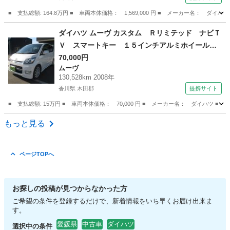
脱警報機能 ふらつき警報機能 路外逸脱抑制機
能 軽自動車６６０ｃｃ （検10.4）
■ 支払総額: 164.8万円 ■ 車両本体価格： 1,569,000 円 ■ メーカー名
愛媛
松山市
ダイハツ
ダイハツ ムーヴ カスタム Ｒリミテッド ナビＴ
Ｖ スマートキー １５インチアルミホイール
パワステ パワーウィンドウ 運転席エアバッ
70,000円
ムーヴ
グ 助手席エアバッグ キーレス ＣＤ ター
130,528km 2008年
ボ ローダウン ＨＩＤ ベンチシート （検9.6）
香川県 木田郡
提携サイト
■ 支払総額: 15万円 ■ 車両本体価格： 70,000 円 ■ メーカー名： ダイハ
香川
木田郡
ムーヴ
もっと見る
ページTOPへ
お探しの投稿が見つからなかった方
ご希望の条件を登録するだけで、新着情報をいち早くお届け出来ま
す。
愛媛県
中古車
ダイハツ
選択中の条件