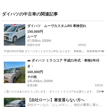
ダイハツの中古車の関連記事
ダイハツ ムーヴカスタムRS 車検切れ
150,000円
ムーヴ
97,000km 2009年
四国中央市
8月6日
平成21年3月登録 ダイハツタントカスタムRSになります。 車検無し。別途車検2年付
愛媛
四国中央市
ムーヴ
ムーヴカスタム
🚗 ダイハツ ミラココア 平成21年式・車検2年付
き・
160,000円
その他
145,000km 2009年
多喜浜駅
8月5日
ご覧いただきありがとうございます。 ダイハツ ミラココアをお譲りします。 【車両情報】 ・
愛媛
新居浜市
多喜浜駅
その他
ミラココア
【自社ローン】審査通らない方へ
自社ローンなら「じしゃロン」。他社の審査に通らな