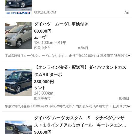
かった方も
株式会社IDOM
Ad
ダイハツ ムーヴL 車検付き
60,000円
ムーヴ
120,100km 2011年
四国中央市
8月5日
平成23年9月ムーヴLグレードになります。 走行距離120100キロ 車検満了R8年9月
愛媛
四国中央市
ムーヴ
走行距離
【オンライン決済・配送可】ダイハツタントカス
タムRS ターボ
330,000円
タント
143,000km
四国中央市
8月5日
平成22年2月登録 143000キロ 車検R9年2月満了 内外装かなり綺麗です！ 社外リアス
愛媛
四国中央市
タント
ダイハツタント
ダイハツ ムーヴ カスタム Ｓ タナベダウンサ
ス・１６インチアルミホイール キーレスエント
リー ＨＩＤ ベンチシート 盗難防止システム
90,000円