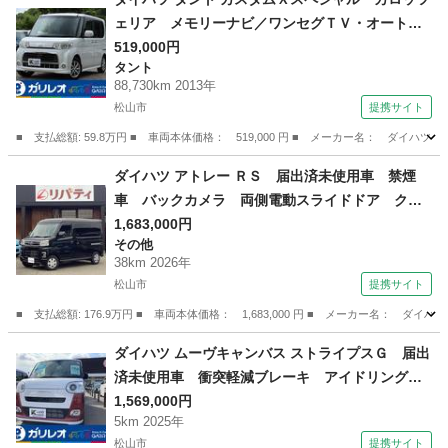
ェリア メモリーナビ／ワンセグＴＶ・オートエ
アコン・左／パワースライドドア・エコアイド
519,000円
タント
ル・ＨＩＤヘッドライト・フォグランプ・前後ド
88,730km 2013年
ライブレコーダー・ウィンカーミラー・電動格納
松山市
提携サイト
ミラー （車検整備付）
■ 支払総額: 59.8万円 ■ 車両本体価格： 519,000 円 ■ メーカー名： ダ
愛媛
松山市
タント
ダイハツ アトレー ＲＳ 届出済未使用車 禁煙
車 バックカメラ 両側電動スライドドア クリ
アランスソナー オートクルーズコントロール
1,683,000円
その他
衝突被害軽減システム オートライト スマート
38km 2026年
キー アイドリングストップ 電動格納ミラー
松山市
提携サイト
（検10.1）
■ 支払総額: 176.9万円 ■ 車両本体価格： 1,683,000 円 ■ メーカー名
愛媛
松山市
その他
ダイハツ ムーヴキャンバス ストライプスＧ 届出
済未使用車 衝突軽減ブレーキ アイドリングス
トップ オートエアコン 電動格納式ドアミラ
1,569,000円
5km 2025年
ー パワステ 先行車発進お知らせ機能 車線逸
松山市
提携サイト