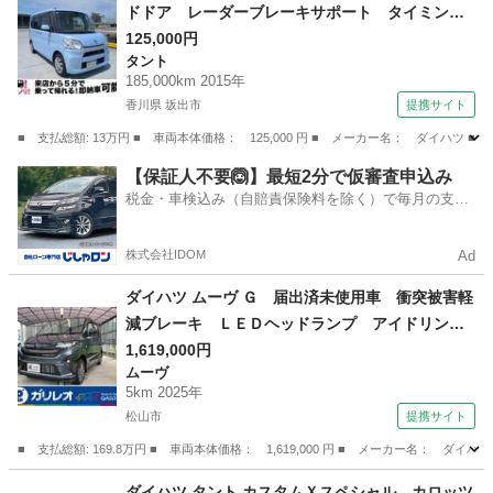
ドドア レーダーブレーキサポート タイミング
チェーン （検8.10）
125,000円
タント
185,000km 2015年
香川県 坂出市
提携サイト
■ 支払総額: 13万円 ■ 車両本体価格： 125,000 円 ■ メーカー名： ダイハ
香川
坂出市
タント
【保証人不要🙆】最短2分で仮審査申込み
税金・車検込み（自賠責保険料を除く）で毎月の支払
額は一定の自社ローン🚗
株式会社IDOM
Ad
ダイハツ ムーヴ Ｇ 届出済未使用車 衝突被害軽
減ブレーキ ＬＥＤヘッドランプ アイドリング
ストップ 電動格納ドアミラー スマートキー
1,619,000円
ムーヴ
オートエアコン パワステ 電動スライドドア
5km 2025年
オートブレーキホールド 軽自動車６６０ｃｃ
松山市
提携サイト
（検10.7）
■ 支払総額: 169.8万円 ■ 車両本体価格： 1,619,000 円 ■ メーカー名
愛媛
松山市
ムーヴ
ダイハツ タント カスタムＸスペシャル カロッツ