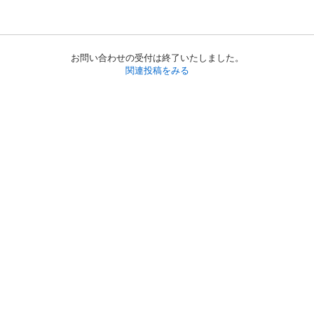
お問い合わせの受付は終了いたしました。
関連投稿をみる
初めての方へ
利用規約
プライバシーポリシー
プライバシー・ステートメント
健全化に資する運用方針
お問い合わせ
運営会社
サイトマップ
ご利用ガイド
フリーワードで探す
PC版で表示
都道府県選択
特定商取引法の表示
利用者情報の外部送信について