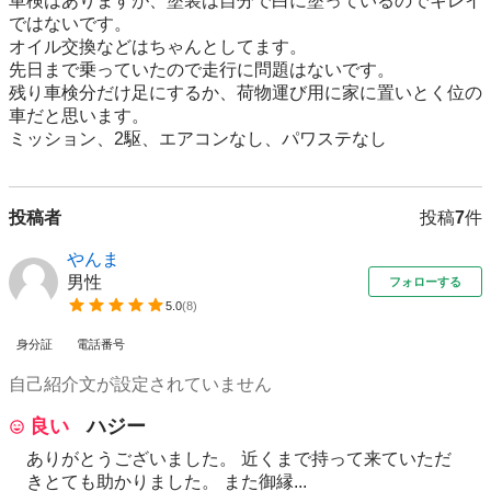
車検はありますが、塗装は自分で白に塗っているのでキレイ
ではないです。

オイル交換などはちゃんとしてます。

先日まで乗っていたので走行に問題はないです。

残り車検分だけ足にするか、荷物運び用に家に置いとく位の
車だと思います。

ミッション、2駆、エアコン‪なし、パワステなし
投稿者
投稿
7
件
やんま
男性
フォローする
5.0
(
8
)
身分証
電話番号
自己紹介文が設定されていません
良い
ハジー
ありがとうございました。 近くまで持って来ていただ
きとても助かりました。 また御縁...