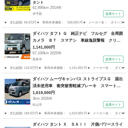
タント
イドリングストップ ベンチシート バックカメ
62,895km 2014年
ラ （検9.4）
伊予郡
提携サイト
■ 支払総額: 59.8万円 ■ 車両本体価格： 528,000 円 ■ メーカー名： ダ
愛媛
伊予郡
タント
ダイハツ タフト Ｇ 純正ナビ フルセグ 全周囲
カメラ ＢＴ スマアシ 車線逸脱警報 クリソ
ナ ガラスルーフ Ｐスタート ドラレコ スマ
1,141,000円
67,100km 2020年
ートキー ＥＳＣ シートヒーター ＬＥＤ Ａ
西条市
提携サイト
ライト Ｐガラス ステリモ 純正１５インチ
（検9.12）
■ 支払総額: 119.8万円 ■ 車両本体価格： 1,141,000 円 ■ メーカー名
愛媛
西条市
ダイハツ
ダイハツ ムーヴキャンバス ストライプスＧ 届出
済未使用車 衝突被害軽減ブレーキ スマートキ
ー オートエアコン パワステ アイドリングス
1,619,000円
3km 2026年
トップ 両側電動スライドドア シートヒータ
松山市
提携サイト
ー 電動格納ドアミラー ホッとカップホルダ
ー 軽自動車 ６６０ｃｃ （検11.1）
■ 支払総額: 169.8万円 ■ 車両本体価格： 1,619,000 円 ■ メーカー名
愛媛
松山市
ダイハツ
ダイハツ タント Ｘ ＳＡＩＩ 片側パワースライ