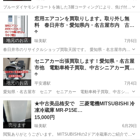
ブルーダイヤモンドコートを施した3層コーティングにより、焦げ付き
にくく耐久性に優れたIH対応の28cm卓上鍋です。 開封して保管、未
愛知
春日井市
味美駅
調理器具
ブルーダイヤモンド
窓用エアコンを買取りします。取り外し無
使用かほぼ未使用 箱には傷や汚れがあります。 ご了承くださいませ。
料 春日井市・愛知県内・名古屋市内 古
同じものが3つあります...
く…
地元のお店
味美駅
7月6日
春日井市のリサイクルショップ買取天国です。 愛知県・名古屋市内な
どで窓用エアコン、スポットクーラーをお売りください。 窓用エアコ
愛知
春日井市
味美駅
リサイクルショップ
無料
セニアカー出張買取します！愛知県・名古屋
ンで他店で断られた方や無料にしかならないと言われた方、当店では
市他 電動車椅子買取、中古シニアカー買…
古いものでも 買取り...
地元のお店
平安通駅
7月4日
愛知県・名古屋市 セニア セニアカー 電動車椅子買取、中古シニ
アカー買取ります！ シニアカー・電動車椅子も高価買取します！ 買替
愛知
名古屋市
平安通駅
リサイクルショップ
買取
★中古美品格安で 三菱電機MITSUBISHI 冷
や不要になったら即売りましょう！ 特にスズキ、ホンダ製のセニカー
凍冷蔵庫 MR-P15E…
は高価買取ります！ 他メーカー...
15,000円
売ります
味美駅
6月29日
閲覧ありがとうございます。 MITSUBISHIの2ドア冷蔵庫のご紹介で