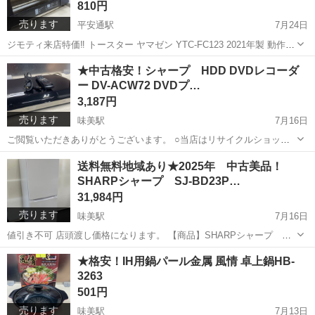
810円
売ります
平安通駅
7月24日
ジモティ来店特価‼ トースター ヤマゼン YTC-FC123 2021年製 動作チ
ェック 外観綺麗です。 内部使用感はご容赦ください。 来店して、確
愛知
名古屋市
平安通駅
キッチン家電
ヤマゼン
★中古格安！シャープ HDD DVDレコーダ
認いただき よろしければご購入ください。 早い者勝ちです。宜しく
ー DV-ACW72 DVDプ…
お...
3,187円
売ります
味美駅
7月16日
ご閲覧いただきありがとうございます。 ○当店はリサイクルショップ
になります。 1.営業時間 AM11:00～PM7:00 水木曜定休 2.春日井
愛知
春日井市
味美駅
映像プレーヤー、レコーダー
送料無料地域あり★2025年 中古美品！
市中新町2-23-20 買取天国 売り切れになっている場合がござい...
SHARPシャープ SJ-BD23P…
シャープ
31,984円
売ります
味美駅
7月16日
値引き不可 店頭渡し価格になります。 【商品】SHARPシャープ SJ-
BD23P-W 定格内容積230L 冷蔵庫143L 冷凍庫87L ドア数2ドア 動作確
愛知
春日井市
味美駅
キッチン家電
シャープ
★格安！IH用鍋パール金属 風情 卓上鍋HB-
認済 2025年 美品です！ ...
3263
501円
売ります
味美駅
7月13日