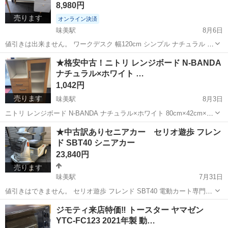
8,980円
売ります
オンライン決済
味美駅
8月6日
値引きは出来ません。 ワークデスク 幅120cm シンプル ナチュラル 木
目 PCデスク 作業台 勉強机 ナチュラルな木目が美しいワークデス
愛知
春日井市
味美駅
テーブル
デスク
★格安中古！ニトリ レンジボード N-BANDA
クです。 在宅ワークや勉強机としてぴったりのサイズで、シンプルな
ナチュラル×ホワイト …
デザインがどんな...
1,042円
売ります
味美駅
8月3日
ニトリ レンジボード N-BANDA ナチュラル×ホワイト 80cm×42cm×高
さ115cm 基本的な不具合はありません。 中古につき、それなりの小傷
愛知
春日井市
味美駅
収納家具
レンジ
★中古訳ありセニアカー セリオ遊歩 フレン
や汚れあります。 その分大変安くいたしました。 見て決めていてだ...
ド SBT40 シニアカー
23,840円
売ります
味美駅
7月31日
値引きはできません。 セリオ遊歩 フレンド SBT40 電動カート専門会
社セリオの遊歩フレンドSBT40 🔑鍵2個 取り扱い説明書付属 バッ
愛知
春日井市
味美駅
その他
セリオ
ジモティ来店特価‼ トースター ヤマゼン
テリーの値段でセニアカーも付いてくると 思ってください バッテリー
YTC-FC123 2021年製 動…
を2...