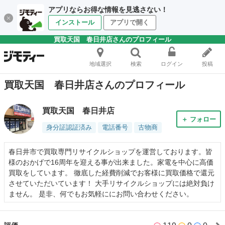
アプリならお得な情報を見逃さない！
インストール
アプリで開く
買取天国 春日井店さんのプロフィール
地域選択
検索
ログイン
投稿
買取天国 春日井店さんのプロフィール
買取天国 春日井店
＋ フォロー
身分証認証済み
電話番号
古物商
春日井市で買取専門リサイクルショップを運営しております。皆
様のおかげで16周年を迎える事が出来ました。家電を中心に高価
買取をしています。 徹底した経費削減でお客様に買取価格で還元
させていただいています！ 大手リサイクルショップには絶対負け
ません。 是非、何でもお気軽ににお問い合わせください。