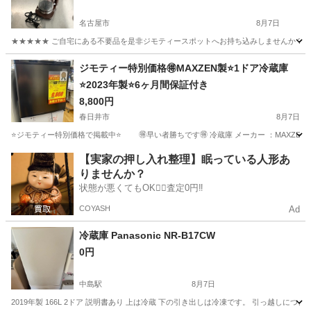
名古屋市
8月7日
★★★★★ ご自宅にある不要品を是非ジモティースポットへお持ち込みしませんか？ 家
愛知
名古屋市
キッチン家電
サイフォン
ジモティー特別価格🉐MAXZEN製⭐️1ドア冷蔵庫
⭐️2023年製⭐️6ヶ月間保証付き
8,800円
春日井市
8月7日
⭐️ジモティー特別価格で掲載中⭐️ 🉐早い者勝ちです🉐 冷蔵庫 メーカー ：MAXZEN
愛知
春日井市
キッチン家電
MAXZEN
【実家の押し入れ整理】眠っている人形あ
りませんか？
状態が悪くてもOK🙆‍♀️査定0円‼️
COYASH
Ad
冷蔵庫 Panasonic NR-B17CW
0円
中島駅
8月7日
2019年製 166L 2ドア 説明書あり 上は冷蔵 下の引き出しは冷凍です。 引っ越し