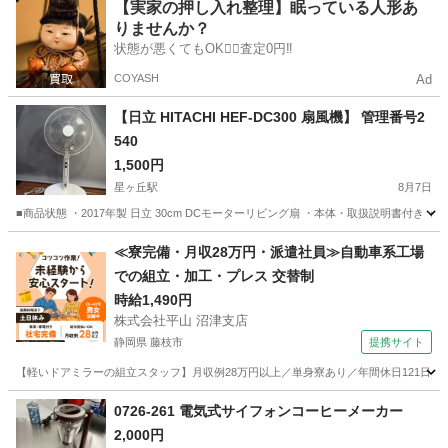
愛知
名古屋市
一社駅
生活家電
はさみ
【実家の押し入れ整理】眠っている人形あ
りませんか？
状態が悪くてもOK🙆‍♀️査定0円‼️
COYASH
Ad
【日立 HITACHI HEF-DC300 扇風機】 管理番号2
540
1,500円
星ヶ丘駅
8月7日
■商品状態 ・2017年製 日立 30cm DCモーターリビング扇 ・本体・取扱説明書
愛知
名古屋市
星ヶ丘駅
季節、空調家電
HEF
≪寮完備・月収28万円・派遣社員≫自動車系工場
での組立・加工・プレス 交替制
時給1,490円
株式会社平山 沼津支店
静岡県 藤枝市
提携サイト
【軽いドアミラーの組立スタッフ】月収例28万円以上／単身寮あり／年間休日121日／
静岡
藤枝市
その他
0726-261 電気式サイフォンコーヒーメーカー
2,000円