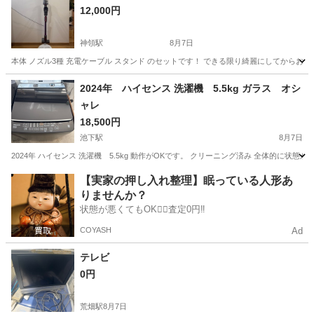
12,000円
神領駅
8月7日
本体 ノズル3種 充電ケーブル スタンド のセットです！ できる限り綺麗にしてからお渡
愛知
名古屋市
神領駅
生活家電
2024年 ハイセンス 洗濯機 5.5kg ガラス オシ
ャレ
18,500円
池下駅
8月7日
2024年 ハイセンス 洗濯機 5.5kg 動作がOKです。 クリーニング済み 全体的に状
愛知
名古屋市
池下駅
生活家電
ハイセンス
【実家の押し入れ整理】眠っている人形あ
りませんか？
状態が悪くてもOK🙆‍♀️査定0円‼️
COYASH
Ad
テレビ
0円
荒畑駅
8月7日