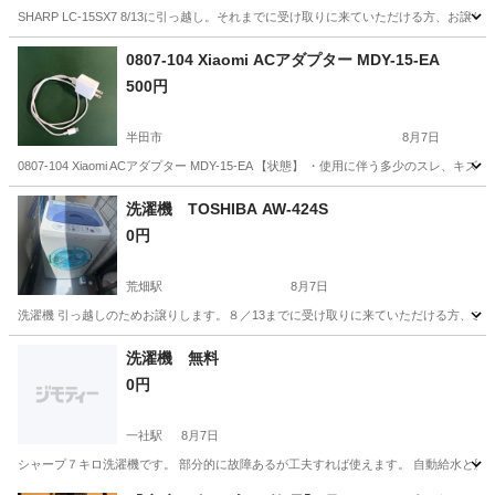
SHARP LC-15SX7 8/13に引っ越し。それまでに受け取りに来ていただける方、お譲
愛知
名古屋市
荒畑駅
テレビ
0807-104 Xiaomi ACアダプター MDY-15-EA
500円
半田市
8月7日
0807-104 Xiaomi ACアダプター MDY-15-EA 【状態】 ・使用に伴う多少
愛知
半田市
生活家電
Xiaomi
洗濯機 TOSHIBA AW-424S
0円
荒畑駅
8月7日
洗濯機 引っ越しのためお譲りします。８／13までに受け取りに来ていただける方、ご連
愛知
名古屋市
荒畑駅
生活家電
洗濯機 無料
0円
一社駅
8月7日
シャープ７キロ洗濯機です。 部分的に故障あるが工夫すれば使えます。 自動給水と脱水