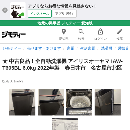
アプリならお得な情報を見逃さない！
インストール
アプリで開く
地元の掲示板 ジモティー 愛知版
愛知県
検索
ログイン
投稿
ジモティー
売ります・あげます
家電
生活家電
洗濯機
愛知県
★ 中古良品！全自動洗濯機 アイリスオーヤマ IAW-
T605BL 6.0kg 2022年製 春日井市 名古屋市北区
投稿ID: 1nefx9