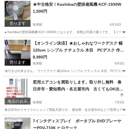
★中古格安！Kashibaの壁掛扇風機 KCF-1930W
1,500円
売ります
味美駅
6月15日
● Kashibaの壁掛扇風機 KCF-1930W になります。 状態は写真の通りです。 【メーカー
愛知
春日井市
味美駅
季節、空調家電
【オンライン決済】★おしゃれなワークデスク 幅
120cm シンプル ナチュラル 木目 PCデスク 作業
台 勉強机 AR-DT03
8,980円
売ります
味美駅
8月6日
値引きは出来ません。 ワークデスク 幅120cm シンプル ナチュラル 木目 PCデス
愛知
春日井市
味美駅
テーブル
窓用エアコンを買取りします。取り外し無料 春
日井市・愛知県内・名古屋市内 古くてもOK出張
買取OK 10年前のものでもOK
地元のお店
味美駅
7月5日
春日井市のリサイクルショップ買取天国です。 愛知県・名古屋市内などで窓用エアコン
愛知
春日井市
味美駅
リサイクルショップ
無料
7インチディスプレイ ポータブル DVDプレーヤ
ーPDV-710K ヒロテック