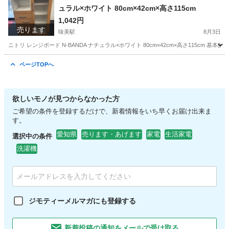
ュラル×ホワイト 80cm×42cm×高さ115cm
1,042円
売ります
味美駅
8月3日
ニトリ レンジボード N-BANDA ナチュラル×ホワイト 80cm×42cm×高さ115c
愛知
春日井市
味美駅
収納家具
レンジ
ページTOPへ
欲しいモノが見つからなかった方
ご希望の条件を登録するだけで、新着情報をいち早くお届け出来ま
す。
愛知県
売ります・あげます
家電
生活家電
選択中の条件
洗濯機
ジモティーメルマガにも登録する
新着投稿の通知をメールで受け取る