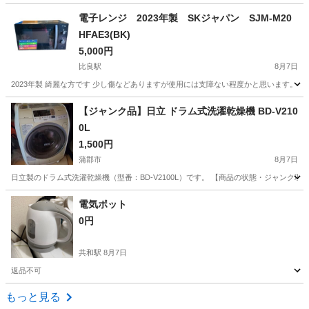
愛知
名古屋市
中島駅
キッチン家電
電子レンジ 2023年製 SKジャパン SJM-M20
HFAE3(BK)
5,000円
比良駅
8月7日
2023年製 綺麗な方です 少し傷などありますが使用には支障ない程度かと思います。
愛知
名古屋市
比良駅
キッチン家電
【ジャンク品】日立 ドラム式洗濯乾燥機 BD-V210
0L
1,500円
蒲郡市
8月7日
日立製のドラム式洗濯乾燥機（型番：BD-V2100L）です。 【商品の状態・ジャンク
愛知
蒲郡市
家電
電気ポット
0円
共和駅
8月7日
返品不可
愛知
大府市
共和駅
キッチン家電
もっと見る