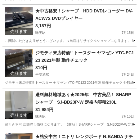
愛知
名古屋市
平安通駅
リサイクルショップ
買取
★中古格安！シャープ HDD DVDレコーダー DV-
ACW72 DVDプレイヤー
3,187円
売ります
味美駅
7月15日
ご閲覧いただきありがとうございます。 ○当店はリサイクルショップになります。 1.営業時間 
愛知
春日井市
味美駅
映像プレーヤー、レコーダー
ジモティ来店特価‼ トースター ヤマゼン YTC-FC1
23 2021年製 動作チェック
シャープ
810円
売ります
平安通駅
7月24日
ジモティ来店特価‼ トースター ヤマゼン YTC-FC123 2021年製 動作チェック 
愛知
名古屋市
平安通駅
キッチン家電
送料無料地域あり★2025年 中古美品！ SHARP
シャープ SJ-BD23P-W 定格内容積230L
31,984円
売ります
味美駅
7月15日
値引き不可 店頭渡し価格になります。 【商品】SHARPシャープ SJ-BD23P-W 定格内容積2
愛知
春日井市
味美駅
キッチン家電
シャープ
★格安中古！ニトリ レンジボード N-BANDA ナチ