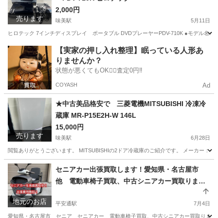
2,000円
売ります
味美駅
5月11日
ヒロテック 7インチディスプレイ ポータブル DVDプレーヤーPDV-710K ●モデル名: PDV-7
愛知
春日井市
味美駅
映像プレーヤー、レコーダー
【実家の押し入れ整理】眠っている人形あ
りませんか？
ヒロテック
状態が悪くてもOK🙆‍♀️査定0円‼️
COYASH
Ad
★中古美品格安で 三菱電機MITSUBISHI 冷凍冷
蔵庫 MR-P15E2H-W 146L
15,000円
売ります
味美駅
6月28日
閲覧ありがとうございます。 MITSUBISHIの2ドア冷蔵庫のご紹介です。 メーカー：MITSUB
愛知
春日井市
味美駅
キッチン家電
セニアカー出張買取します！愛知県・名古屋市
他 電動車椅子買取、中古シニアカー買取りま
す！ 三重県 岐阜県
地元のお店
平安通駅
7月4日
愛知県・名古屋市 セニア セニアカー 電動車椅子買取、中古シニアカー買取ります！ 