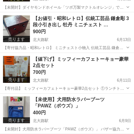
【未開封】ダイヤモンドホイール「ツボ万製マクトルオレンジ」です
鋼板下地の塗膜はがし用です(｀･ω･´)ゞ 2つあるので2つセットなら更
京都
京都市
北大路駅
その他
ツボ
【お値引・昭和レトロ】伝統工芸品 鎌倉彫 3
にお安くします。
段小引き出し 牡丹 ミニチェスト …
900円
売ります
北大路駅
6月13日
【寄付協力品・昭和レトロ】 ミニチェスト小物入 伝統工芸品 鎌倉彫
2段小引き出し牡丹 裏側に大きな傷あり 引出し、その他は良好な気が
京都
京都市
北大路駅
収納家具
ミニチェスト
【値下げ】ミッフィーカフェトーキョー豪華
する(´・ω・｀) 背中の傷は剣士の恥！と思わない方はどーぞ(´∀｀*)ｳﾌﾌ
2点セット
700円
売ります
北大路駅
6月11日
【寄付品】 ミッフィーカフェトーキョー豪華2点セット ①ランチトー
ト + ②マスコット なんか開けるの勿体ないデス(´・ω・｀)
京都
京都市
北大路駅
バッグ
セット
【未使用】犬用防水ラバーブーツ
「PAWZ（ポウズ）」
400円
売ります
北大路駅
6月9日
【未開封】犬用防水ラバーブーツ「PAWZ（ポウズ）」 バザー協力品