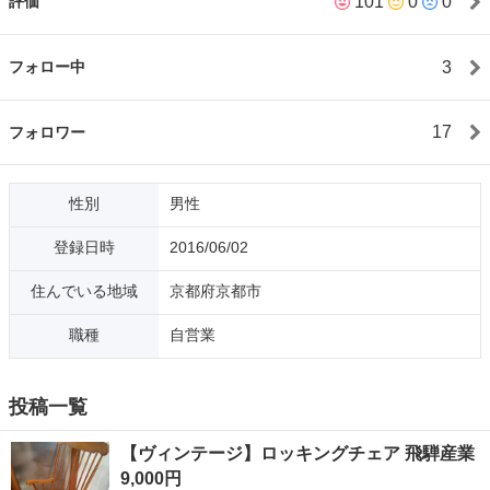
101
0
0
評価
バイザーをフル活用してシニアライフのサポートしております。
いいものあったら気軽にお声かけ下さい(*･ω･)✨ 後、プライベー
トでのアカウントなので結構、ラフにフランクにいきまーす 【お
3
フォロー中
知らせ】 平日の夜19時以降が比較的、ご希望に添えられます お
問合せ順ではなく、お渡し出来る日が早い方を優先させていただ
いています 【業者さんについて】 出品している物は一般の方が喜
17
フォロワー
んで使ってもらいたくて清掃して出しています。 転売目的などは
排除してます。 先にそういう形でお声かけもらえればお譲りもい
たしますので、事前にお声かけ下さい。
性別
男性
登録日時
2016/06/02
住んでいる地域
京都府京都市
職種
自営業
投稿一覧
【ヴィンテージ】ロッキングチェア 飛騨産業
9,000円