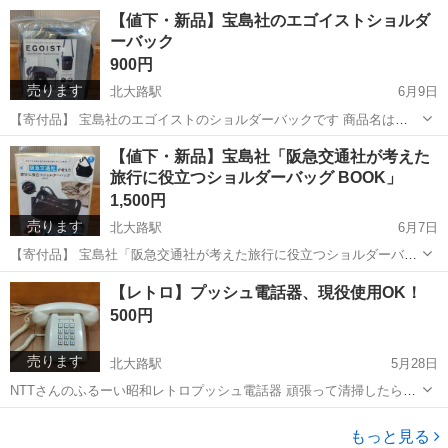
です(｀･ω･´)ゞ 見た所、未開封です 怖くて空けてません それでも良い
京都
京都市
北大路駅
その他
バザー
【値下・新品】宝島社のエゴイストショルダ
方はどうぞ！
ーバック
900円
売ります
北大路駅
6月9日
【寄付品】 宝島社のエゴイストのショルダーバックです 商品名は
「EGOIST Logo Shoulder Bag Book large」 なんかギャルっぽい(´・
京都
京都市
北大路駅
バッグ
エゴイスト
【値下・新品】宝島社「阪急交通社が考えた
ω・｀)
旅行に役立つショルダーバッグ BOOK」
1,500円
売ります
北大路駅
6月7日
【寄付品】 宝島社「阪急交通社が考えた旅行に役立つショルダーバッ
グ BOOK」 です。 長い題名ですが人気のお品を寄付していただきま
京都
京都市
北大路駅
バッグ
【レトロ】プッシュ電話器、現役使用OK！
した！ (｀･ω･´)ゞ
500円
売ります
北大路駅
5月28日
NTTさんのふるーい昭和レトロプッシュ電話器 頑張って清掃したら使
えそう！て思い、電話線に挿したら使えました。 呼び出し音などは昭
京都
京都市
北大路駅
電話、ＦＡＸ
現役
和レトロ感に震えます！(;´༎ຶД༎ຶ`) 残念ながら複数個所にヒビや割れがあ
もっと見る