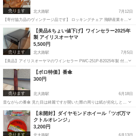
売ります
北大路駅
7月12日
【寄付協力品のヴィンテージ品です】 ロッキングチェア 飛騨産業キツ
ツキ穂高 シールは剥がれてしまっています。独特の形、ろくろ加工か
京都
京都市
北大路駅
椅子
ヴィンテージ
【美品&ちょい値下げ】ワインセラー2025年
ら飛騨産業の『穂高（C63）』で間違いなさそうです。 ※特に気にな
製 アイリスオーヤマ
るのはニスの劣化によるベタつ...
5,500円
売ります
北大路駅
7月5日
【美品】アイリスオーヤマのワインセラー PWC-251P-B2025年製 付属
品 金属棚✕3 説明書 ペルチェ方式を採用しており、庫内容量は25Lで8
京都
京都市
北大路駅
生活家電
アイリスオーヤマ
【ボロ特価】番傘
本収納可能です。 本体サイズは幅約25.2cm、奥行き約50cm、高さ約
300円
4...
売ります
北大路駅
6月18日
昔ながらの番傘 見た目は綺麗ですが開いた際の周りは紙が劣化しとり
ます。 コスプレ用にどーぞ！(´・ω・｀)
京都
京都市
北大路駅
その他
番傘
【未開封】ダイヤモンドホイール「ツボ万マ
クトルオレンジ」
3,200円
売ります
北大路駅
6月13日