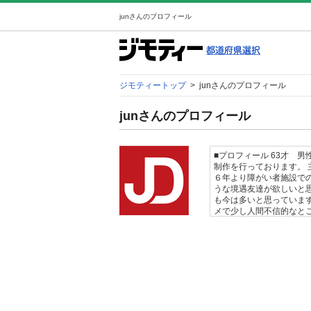
junさんのプロフィール
ジモティートップ
>
junさんのプロフィール
junさんのプロフィール
■プロフィール 63才 
制作を行っております。 
６年より障がい者施設での
うな境遇友達が欲しいと
も今は多いと思っています
メで少し人間不信的なと
深く付き合うタイプの人
女共にご遠慮ください。 
人間関係は築けない為、
り取りは、意図が伝わり
そ、丁寧なやり取りが必
は・・・ 投稿に沿った
す。 挨拶だけの場合は返
ドタキャンを始めて経験