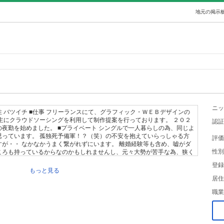
地元の掲示板
ニッ
男性 バツイチ ■仕事 フリーランスにて、グラフィック・ＷＥＢデザインの
主にクラウドソーシングを利用して制作提案を行っております。 ２０２
認証
夜勤を始めました。 ■プライベート シングルで一人暮らしの為、同じよ
思っています。 孤独死予備軍！？（笑）の不安を抱えていらっしゃる方
評価
が・・ なかなかうまく繋がれずにいます。 離婚経験等も含め、嘘がダ
性別
ころも持っているからなのかもしれませんし、元々大勢が苦手な為、狭く
間だと思います。 申し訳ございませんが、有責側で離婚された方は、男
登録
また、養育費を払っていない男性も難しいです。 価値観が違い過ぎると
もっと見る
何か共感できるようなものがありましたら、ご連絡ください。 文字のや
居住
づらい、また、別の意味で伝わってしまうこともございます。 だからこ
職業
要だと思っていますが・・・難しいですね。 ■メッセージを頂ける場合
内容でご自身のこともある程度は開示していただきたいと思っておりま
信しない事もございますので、予めご了承ください。 ■勧誘その他厳禁
したため、ジモティーの身分認証、居住区、自己紹介の記載を条件とさせ