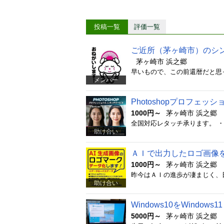
ていただきます。 ※但
開示いただければ、この
けたことがあります。 仕
ビジネスや宗教の勧誘を
投稿一覧
評価一覧
て、費用をご請求させて
ご近所（茅ヶ崎市）のシ
茅ヶ崎市 浜之郷
メンバー
Photoshopプロフェ
1000円～
茅ヶ崎市 浜之郷
助け合い
ＡＩで出力したロゴ画像をil
1000円～
茅ヶ崎市 浜之郷
助け合い
Windows10をWindows11
5000円～
茅ヶ崎市 浜之郷