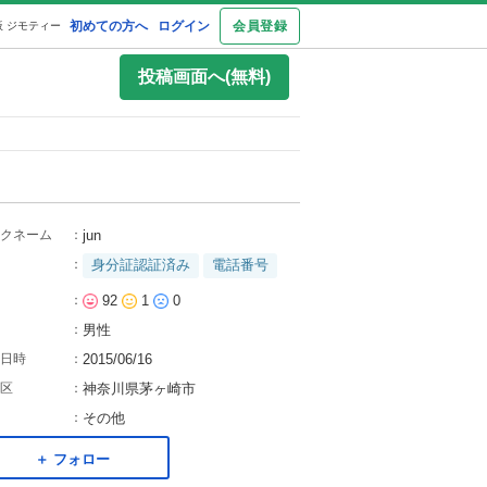
初めての方へ
ログイン
会員登録
 ジモティー
投稿画面へ(無料)
クネーム
：
jun
：
身分証認証済み
電話番号
：
92
1
0
：
男性
日時
：
2015/06/16
区
：
神奈川県茅ヶ崎市
：
その他
＋ フォロー