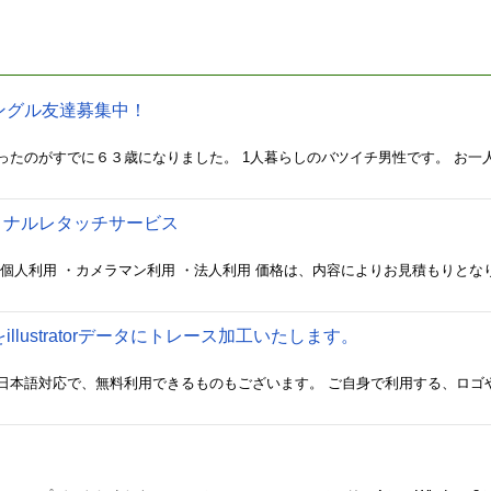
し、女性の方は記載が難しい場合もあると思うので、初回メッセージにて
限りではありません。 また、ジモティー内で、過去２度ほど、勧誘を受
事での打合せにお伺いしたところ・・ 話の内容が変わり、ネットワーク
受けました！ 今後、そのような場合は、かかった時間や交通費に応じ
頂きますので予めご了承ください。
ングル友達募集中！
ッショナルレタッチサービス
lustratorデータにトレース加工いたします。