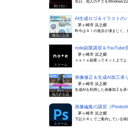
助け合い
AI生成ロゴ＆イラストの
茅ヶ崎市 浜之郷
地元のお店
note副業講習＆YouTub
茅ヶ崎市 浜之郷
スクール
画像修正＆生成AI加工
茅ヶ崎市 浜之郷
地元のお店
画像編集の講習（Photosh
茅ヶ崎市 浜之郷
スクール