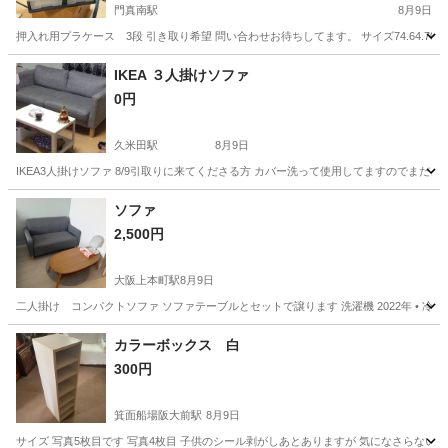
門真南駅
8月9日
押入れ用プラケース 3段 引き取り希望 問い合わせお待ちしてます。 サイズ74.64.70
大阪
門真市
門真南駅
収納家具
プラケース
IKEA ３人掛けソファ
0円
久米田駅
8月9日
IKEA3人掛けソファ 8/9引取りに来てくださる方 カバー洗って使用してますのでま
大阪
岸和田市
久米田駅
ソファ
IKEA
ソファ
2,500円
大阪上本町駅
8月9日
二人掛け コンパクトソファ ソファテーブルとセットで譲ります 洗濯機 2022年 • 冷蔵庫 2
大阪
大阪市
大阪上本町駅
家具
コンパクト
カラーボックス 白
300円
箕面船場阪大前駅
8月9日
サイズ 写真5枚目です 写真4枚目 子供のシール剥がしあとありますが 気になさらない