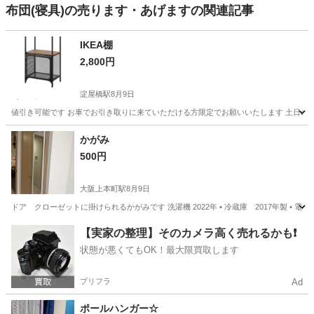
布団(寝具)の売ります・あげますの関連記事
IKEA棚
2,800円
淀屋橋駅
8月9日
値引き可能です お車でお引き取りに来ていただける方限定でお願いいたします 土日のみ受け渡し可
大阪
大阪市
淀屋橋駅
収納家具
かがみ
500円
大阪上本町駅
8月9日
ドア クローゼットに掛けられるかがみです 洗濯機 2022年 • 冷蔵庫 2017年製 • 電子
大阪
大阪市
大阪上本町駅
家具
クローゼット
【実家の整理】そのカメラ高く売れるかも❗️
状態が悪くてもOK！最大限買取します
プリフラ
Ad
ポールハンガー☆