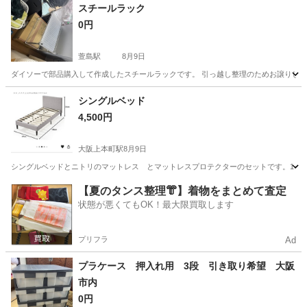
兵庫
南あわじ市
その他
スチールラック
0円
萱島駅
8月9日
ダイソーで部品購入して作成したスチールラックです。 引っ越し整理のためお譲りします
大阪
寝屋川市
萱島駅
収納家具
ダイソー
シングルベッド
4,500円
大阪上本町駅
8月9日
シングルベッドとニトリのマットレス とマットレスプロテクターのセットです。1セットは4500です
大阪
大阪市
大阪上本町駅
ベッド
【夏のタンス整理👘】着物をまとめて査定
状態が悪くてもOK！最大限買取します
プリフラ
Ad
プラケース 押入れ用 3段 引き取り希望 大阪
市内
0円