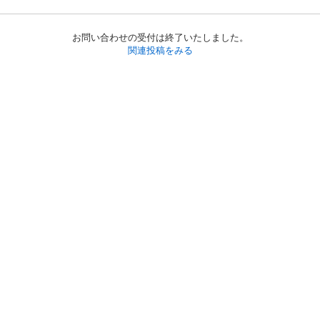
お問い合わせの受付は終了いたしました。
関連投稿をみる
初めての方へ
利用規約
プライバシーポリシー
プライバシー・ステートメント
健全化に資する運用方針
お問い合わせ
運営会社
サイトマップ
ご利用ガイド
フリーワードで探す
PC版で表示
都道府県選択
特定商取引法の表示
利用者情報の外部送信について
© 2011-
2026
Jmty, Inc.