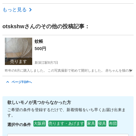
大阪
箕面市
箕面船場阪大前駅
収納家具
もっと見る
otskshw
さんのその他の投稿記事：
蚊帳
500円
売ります
新深江駅
8月7日
昨年の6月に購入しました。 この写真撮影で初めて開封しました。 赤ちゃんを猫の攻撃
大阪
大阪市
新深江駅
ベビー用品
ページTOPへ
欲しいモノが見つからなかった方
ご希望の条件を登録するだけで、新着情報をいち早くお届け出来ま
す。
大阪府
売ります・あげます
家具
寝具
布団
選択中の条件