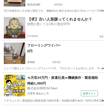
鶴見緑地駅
8月9日
守口市南寺方に引き取り限定です。 横幅45cm 奥行き25cm 高さ72cm メーカー不
大阪
守口市
鶴見緑地駅
収納家具
小型
【求】古い人形譲ってくれませんか？
状態が悪くてもOK🙆‍♀️査定0円‼️
COYASH
Ad
フローリングワイパー
0円
萱島駅
8月9日
ニトリで購入したフローリングワイパーです。 下のスタンドもお付けします。 引っ越し
大阪
寝屋川市
萱島駅
家具
ワイパー
≪月収34万円・派遣社員≫機械操作・製造補助
時給1,490円
株式会社BREXA Next
兵庫県 南あわじ市
提携サイト
リチウムイオン電池部品の製造装置の操作作業！未経験活躍中★20～50代の男性活躍中