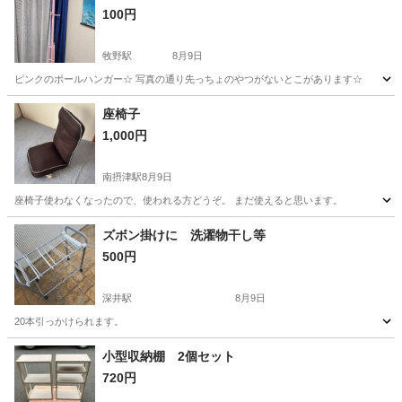
100円
牧野駅
8月9日
ピンクのポールハンガー☆ 写真の通り先っちょのやつがないとこがあります☆
大阪
枚方市
牧野駅
その他
ポール
座椅子
1,000円
南摂津駅
8月9日
座椅子使わなくなったので、使われる方どうぞ。 まだ使えると思います。
大阪
摂津市
南摂津駅
椅子
ズボン掛けに 洗濯物干し等
500円
深井駅
8月9日
20本引っかけられます。
大阪
堺市
深井駅
収納家具
小型収納棚 2個セット
720円