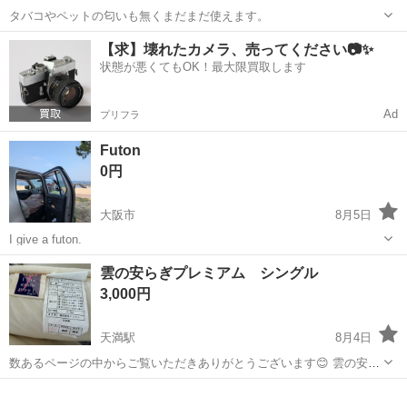
タバコやペットの匂いも無くまだまだ使えます。
大阪
大阪市
千鳥橋駅
寝具
【求】壊れたカメラ、売ってください📷✨
状態が悪くてもOK！最大限買取します
Ad
プリフラ
Futon
0円
大阪市
8月5日
I give a futon.
大阪
大阪市
寝具
futon
雲の安らぎプレミアム シングル
3,000円
天満駅
8月4日
数あるページの中からご覧いただきありがとうございます😊 雲の安ら
ぎプレミアム シングルサイズの敷布団です。 縦200センチx横100セン
大阪
大阪市
天満駅
寝具
チx厚み17センチ 布団といっても厚みがあってしっかりした反発力が