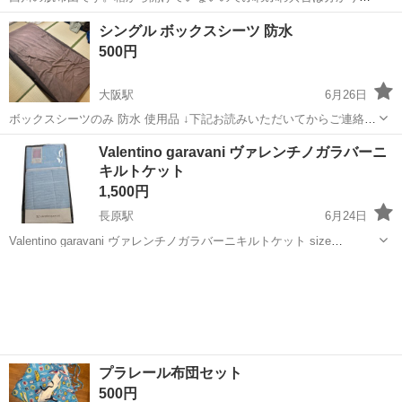
せん。
大阪
大阪市
神崎川駅
寝具
シングル ボックスシーツ 防水
500円
大阪駅
6月26日
ボックスシーツのみ 防水 使用品 ↓下記お読みいただいてからご連絡下
さい↓ ①最初のご連絡時に取引希望日や希望時間ご連絡下さい。 ②販
大阪
大阪市
大阪駅
寝具
Valentino garavani ヴァレンチノガラバーニ
売可能最安値です。価格交渉はお控え下さい。 [取引場所]→時間によ
キルトケット
って下記の3箇所から...
1,500円
長原駅
6月24日
Valentino garavani ヴァレンチノガラバーニキルトケット size
140×190 保管品です。
大阪
大阪市
長原駅
寝具
Valentino
プラレール布団セット
500円