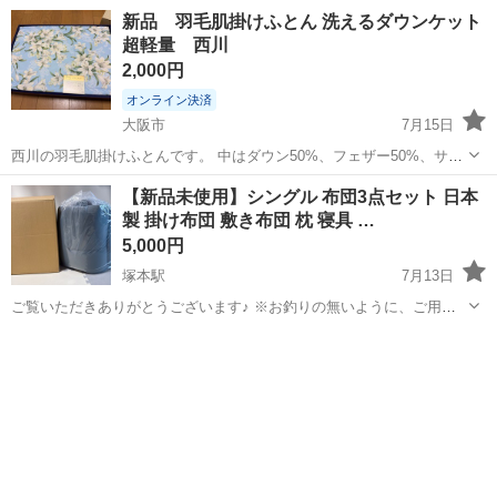
5回使用しましたが今後使用する機会がなく クローゼットのスペース
大阪
大阪市
九条駅
寝具
新品 羽毛肌掛けふとん 洗えるダウンケット
もない為投稿しました。 2枚セットでお願いします。
超軽量 西川
2,000円
オンライン決済
大阪市
7月15日
西川の羽毛肌掛けふとんです。 中はダウン50%、フェザー50%、サイ
ズは150x200cmです。 洗えるダウンケット。
大阪
大阪市
寝具
西川
【新品未使用】シングル 布団3点セット 日本
製 掛け布団 敷き布団 枕 寝具 …
5,000円
塚本駅
7月13日
ご覧いただきありがとうございます♪ ※お釣りの無いように、ご用意
頂けると助かります(^^) ◆最低価格にて出品している為、申し訳ござ
大阪
大阪市
塚本駅
寝具
敷き布団
いませんがお値引きは出来ません。 ◆お取引について、自己紹介欄も
合わせてご覧の上お問い合...