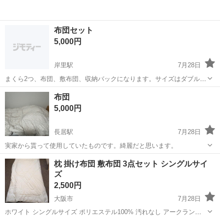
布団セット
5,000円
岸里駅
7月28日
まくら2つ、布団、敷布団、収納バックになります。サイズはダブルに
なります。 1.2ヶ月くらい使用しました。ペットなどは居てません！
大阪
大阪市
岸里駅
寝具
敷布団
布団
家の下までとりにこれる方
5,000円
長居駅
7月28日
実家から貰って使用していたものです。綺麗だと思います。
大阪
大阪市
長居駅
寝具
枕 掛け布団 敷布団 3点セット シングルサイ
ズ
2,500円
大阪市
7月28日
ホワイト シングルサイズ ポリエステル100% 汚れなし アークランズ