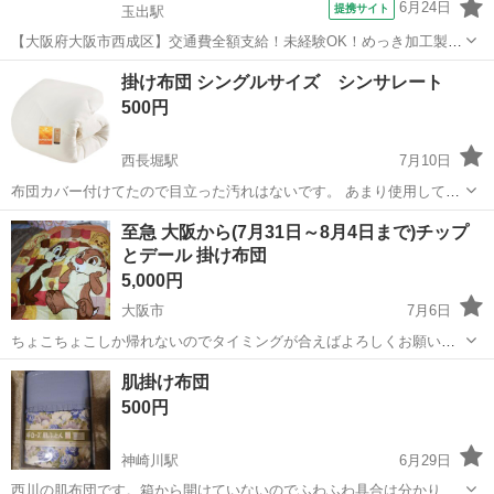
6月24日
提携サイト
玉出駅
【大阪府大阪市西成区】交通費全額支給！未経験OK！めっき加工製品
の出荷前処理・検査《お仕事No.8A785-JS》 お仕事について 各種めっ
大阪
大阪市
玉出駅
その他
掛け布団 シングルサイズ シンサレート
き加工製品の出荷前処理、検査業務です。 ※業務の変更、就業場所の
500円
変更の範囲、契約...
西長堀駅
7月10日
布団カバー付けてたので目立った汚れはないです。 あまり使用してい
ません。
大阪
大阪市
西長堀駅
寝具
至急 大阪から(7月31日～8月4日まで)チップ
とデール 掛け布団
5,000円
大阪市
7月6日
ちょこちょこしか帰れないのでタイミングが合えばよろしくお願いし
ます。コメントはしてください 虫除けスプレーやハードスプレーなど
大阪
大阪市
寝具
チップとデール
肌掛け布団
いろいろあります 他にパソコン台、ビデオケース、ＣＤケース、折り
500円
畳みベッドあります ペットあり。臭...
神崎川駅
6月29日
西川の肌布団です。箱から開けていないのでふわふわ具合は分かりま