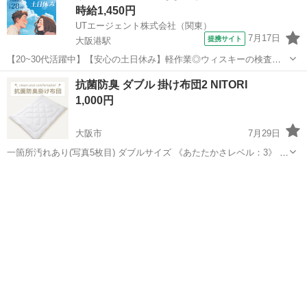
時給1,450円
UTエージェント株式会社（関東）
7月17日
提携サイト
大阪港駅
【20~30代活躍中】【安心の土日休み】軽作業◎ウィスキーの検査作
業！未経験歓迎★高収入！月収28万円可《JNIO1C》 詳細情報 ＜ウィ
大阪
大阪市
大阪港駅
その他
抗菌防臭 ダブル 掛け布団2 NITORI
スキーの検査作業！＞ 未経験の方歓迎♪ 丁寧な研修があるので初めて
1,000円
の方も安心！ ...
大阪市
7月29日
一箇所汚れあり(写真5枚目) ダブルサイズ 《あたたかさレベル：3》 ●
抗菌防臭(充填物) ●洗濯機で洗えます ■組成 側生地：ポリエステル
大阪
大阪市
寝具
100％ 充填物：ポリエステル100％ 充填物の重量(約)：1.6kg 製品の重
量(...