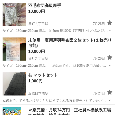
株式会社
大阪
大阪市
寝具
羽毛布団高級厚手
10,000円
谷町九丁目駅
7月26日
サイズ 150cm×210cm 厚み 約4cm 綿100% 7万円以上した品と記憶
しております。 何度か使用してます。 この１枚で日本の冬は乗り越え
大阪
大阪市
谷町九丁目駅
寝具
未使用 夏用薄羽毛布団２枚セット(１枚売り
られるかと思います。 ふわふわで非常に軽く、首元にもしなやかに寄
可能)
り添っ...
10,000円
谷町九丁目駅
7月26日
サイズ 150cm×210cm 厚み 約2cmです。 綿100% 夏用の薄い羽
毛ふとんです。 昨年に購入しました。 購入金額は１枚が２万円でし
大阪
大阪市
谷町九丁目駅
寝具
枕 マットセット
た。 未使用です。 １枚、5,000円でもお売りします。 ２枚セットで買
1,000円
っ...
近鉄日本橋駅
7月24日
7/20まで、できるだけ早くとりにきてくれる方を優先させていただき
ます。 よろしくおねがいします。
大阪
大阪市
近鉄日本橋駅
寝具
マット
≪寮完備・月収34万円・正社員≫機械系工場