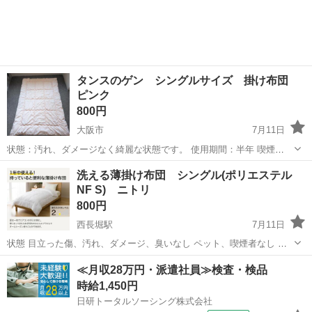
タンスのゲン シングルサイズ 掛け布団
ピンク
800円
大阪市
7月11日
状態：汚れ、ダメージなく綺麗な状態です。 使用期間：半年 喫煙
者・.ペット：なし
大阪
大阪市
寝具
洗える薄掛け布団 シングル(ポリエステル
NF S) ニトリ
800円
西長堀駅
7月11日
状態 目立った傷、汚れ、ダメージ、臭いなし ペット、喫煙者なし 春
夏は1枚、秋冬はお持ちのふとんと組み合わせてオールシーズン使えま
大阪
大阪市
西長堀駅
寝具
掛け布団
≪月収28万円・派遣社員≫検査・検品
す。 ポイント1 1年中使える！ 持っていると便利な薄掛け布団 夏は一
時給1,450円
枚でエアコンの冷え対策...
日研トータルソーシング株式会社