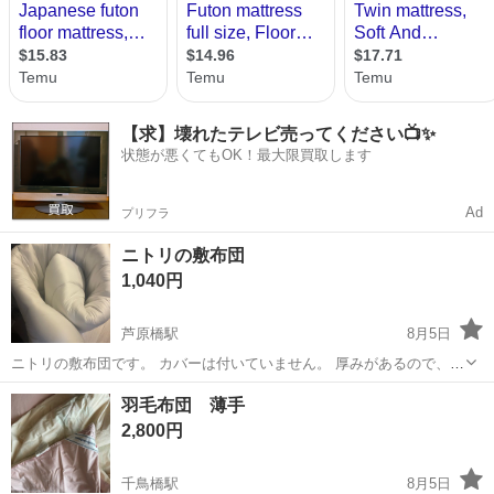
【求】壊れたテレビ売ってください📺✨
状態が悪くてもOK！最大限買取します
Ad
プリフラ
ニトリの敷布団
1,040円
芦原橋駅
8月5日
ニトリの敷布団です。 カバーは付いていません。 厚みがあるので、こ
の上で寝ても腰が痛くなったことはありませんでした。 来客用として
大阪
大阪市
芦原橋駅
寝具
敷布団
羽毛布団 薄手
使用しており、私自身が使ったのは4回ほどです。 サイズはセミダブ
2,800円
ルです。 シングルとダブ...
千鳥橋駅
8月5日