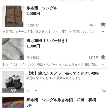
迎バスあり！直接雇用のチャンスあり☆《JRQL1C》 詳細情報 ★化学
大阪
大阪市
東三国駅
その他
敷布団 シングル
製品製造の原料投入、運搬など★ ☆未経験歓迎！ 体を動かすことが
2,000円
好きな方にピッタリ...
大国町駅
8月3日
来客用にて今年の2月に購入致しました。 2回しか使用しておらず、ほ
ぼ新品同様の綺麗さです。 受け取りに来ていただける方のみのご案内
大阪
大阪市
大国町駅
寝具
掛け布団【カバー付き】
となります。
1,000円
深江橋駅
8月3日
セミダブルサイズの掛け布団とカバーセットになります！ 掛け布団本
体は1シーズンくらいしか使用指定なので比較的綺麗な状態かと思いま
大阪
大阪市
深江橋駅
寝具
【求】壊れたカメラ、売ってください📷✨
す！カバーは一度ネットを使用せずに洗濯してしまい、その時にでき
状態が悪くてもOK！最大限買取します
たほつれなどのダメージがところど...
Ad
プリフラ
綿布団 シングル敷き布団 和風 和柄
0円