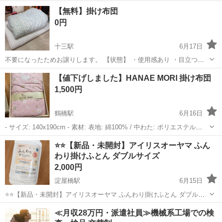
側生地 カバーをして3ヶ月使用しました。汚れ、ダメージ、臭い等な
大阪
大阪市
寝具
シングル
【無料】掛け布団
く綺麗です。 ＊お取引は、ご都合の良い日時をお知らせください。お
0円
都合に合わさせていただ...
十三駅
6月17日
不要になったためお譲りします。 【状態】 ・使用感あり ・目立つ破
れなし ・ペットなし／喫煙者なし 【受け渡し】 自宅近くで手渡し希
大阪
大阪市
十三駅
寝具
【値下げしました】HANAE MORI 掛け布団
望 中古品のため、気になる方はご遠慮ください。 6月30日午前までで
1,500円
タイミング合うかたにお...
鶴橋駅
6月16日
- サイズ: 140x190cm - 素材: 表地: 綿100% / 中わた: ポリエステル
100% / 裏地: 綿100% 商品は、自宅保管されていたものです。 未使用
大阪
大阪市
鶴橋駅
寝具
HANAE MORI
⭐⭐【新品・未開封】アイリスオーヤマ ふん
ではございますが、ご理解いただけますようよろしくお願い...
わり掛けふとん ダブルサイズ
2,000円
淀屋橋駅
6月15日
⭐⭐【新品・未開封】アイリスオーヤマ ふんわり掛けふとん ダブルサ
イズ 価格: ¥2,000 ✅状態: 新品・未開封 アイリスオーヤマの「Simple
大阪
大阪市
淀屋橋駅
寝具
≪月収28万円・派遣社員≫機械系工場での検
Style」ふんわり掛けふとん（薄手）です。なめらかなピーチスキン加