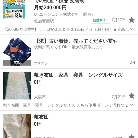
での検査・検品 交替制
月給240,000円
UTエージェント株式会社（関東）
7月17日
提携サイト
北加賀屋駅
【20~30代活躍中】＼土日祝休み＆年休125日／月収34万円可★最高15
万円インセンティブあり！金属部品の仕上げ・検査スタッフ
大阪
大阪市
北加賀屋駅
その他
【求】古い着物、売ってください👘✨
《JFKP1C》 詳細情報 ＼金属製品のバリ取り・加工・検査／ 大手産業
状態が悪くてもOK！最大限買取します
機械メーカーでのお仕...
Ad
プリフラ
敷き布団 家具 寝具 シングルサイズ
0円
大阪市
7月21日
敷き布団 家具 寝具 シングルサイズ こちら使用感 シミ汚れなど
あります 破れなどはないのでカバーなど掛ければ普通に使えます 欲し
大阪
大阪市
寝具
敷布団
い方はコメントください サイズ:100✖️210
0円