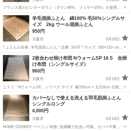
フランス産のピレネーダウン（ダウン90%、フェザー10%）を使用し
ており、側生地は綿100%です。 製品詳細 * 商品名: 羽毛掛けふとん
大阪
大阪市
寝具
重量
羊毛混掛ふとん 綿100% 毛50%シングルサ
* 品番: 5DS19-90W10 * サイズ: 150 cm × 210 c...
イズ 2kg ウール混掛ふとん
950円
大阪市
6月20日
* ふとんの名称: 羊毛混掛ふとん * 品番: 16-87 * サイズ: 160×210 cm
(キルティング製 許容範囲+5% -3%) 素材情報 区分素材混紡率 ふとん
大阪
大阪市
寝具
シングル
2枚合わせ掛け布団 NウォームSP 16 S 合掛
がわ表地: 綿100% 裏地: 綿100% 中...
け布団（シングルサイズ）
960円
大阪市
6月19日
ニトリ「NウォームSP」シリーズ サイズ: 幅150cm × 丈210cm 仕様:
合掛けふとん、キルティング製 汚れ、臭いなし ＊お取引は、ご都合の
大阪
大阪市
寝具
掛け布団
カバーなしで使える洗える羽毛肌掛ふとん
良い日時をお知らせください。お都合に合わさせていただきたいと思
シングルロング
います...
4,000円
大阪市
6月19日
HOME COORDY ベージュ 特徴: 洗濯機で丸洗い可能、カバー不要の