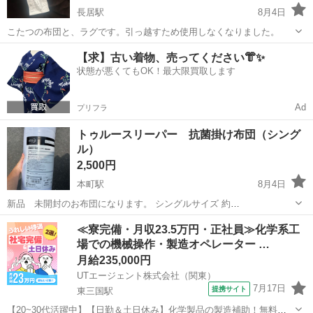
長居駅
8月4日
こたつの布団と、ラグです。引っ越すため使用しなくなりました。
大阪
大阪市
長居駅
寝具
【求】古い着物、売ってください👘✨
状態が悪くてもOK！最大限買取します
Ad
プリフラ
トゥルースリーパー 抗菌掛け布団（シング
ル）
2,500円
本町駅
8月4日
新品 未開封のお布団になります。 シングルサイズ 約
1500mm×2100m 取りに来れる方お譲りします。
大阪
大阪市
本町駅
寝具
トゥルースリーパー
≪寮完備・月収23.5万円・正社員≫化学系工
場での機械操作・製造オペレーター …
月給235,000円
UTエージェント株式会社（関東）
7月17日
提携サイト
東三国駅
【20~30代活躍中】【日勤＆土日休み】化学製品の製造補助！無料送