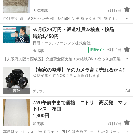
天満橋駅
7月17日
掛け布団 縦 約220センチ 横 約150センチ ※あくまで目安です。 受
け渡し時、袋等に入れずそのままお渡しする予定です。ご了承くださ
大阪
大阪市
天満橋駅
寝具
掛け布団
≪月収28万円・派遣社員≫検査・検品
い。
時給1,450円
日研トータルソーシング株式会社
6月24日
提携サイト
玉出駅
【大阪府大阪市西成区】交通費全額支給！未経験OK！めっき加工製品
の出荷前処理・検査《お仕事No.8A785-JS》 お仕事について 各種めっ
大阪
大阪市
玉出駅
その他
【実家の整理】そのカメラ高く売れるかも❗️
き加工製品の出荷前処理、検査業務です。 ※業務の変更、就業場所の
状態が悪くてもOK！最大限買取します
変更の範囲、契約...
Ad
プリフラ
7/20午前中まで価格 ニトリ 高反発 マッ
トレス 布団
1,300円
加美駅
7月17日
高反発マットレス デオドラエアー7H S 販売終了: ニトリの公式オンラ