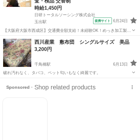
査・検品 交替制
工...
時給1,450円
日研トータルソーシング株式会社
6月24日
提携サイト
玉出駅
【大阪府大阪市西成区】交通費全額支給！未経験OK！めっき加工製品
の出荷前処理・検査《お仕事No.8A785-JS》 お仕事について 各種めっ
大阪
大阪市
玉出駅
その他
西川産業 敷布団 シングルサイズ 美品
き加工製品の出荷前処理、検査業務です。 ※業務の変更、就業場所の
3,200円
変更の範囲、契約...
千鳥橋駅
6月13日
破れ汚れなく、タバコ、ペット匂いもなく綺麗です。
大阪
大阪市
千鳥橋駅
寝具
敷布団