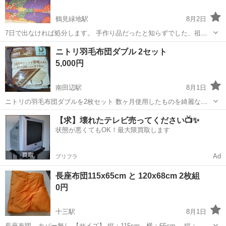
鶴見緑地駅
8月2日
7日で出なければ処分します。 手作り品だったと知らずでした、祖母
さんの手作りと後から聞かされました、 （お孫さんへの思い入れの手
大阪
大阪市
鶴見緑地駅
寝具
祖母
ニトリ羽毛布団ダブル 2セット
作り布団を処分した様子で困り）、 （当家は欧米で）先で引越しが必
5,000円
須となりますの...
南田辺駅
8月1日
ニトリの羽毛布団ダブルを2枚セット 数ヶ月使用したものを綺麗なの
でいただいたのですが、ダブルで大きくて結局使いませんでした。専
大阪
大阪市
南田辺駅
寝具
【求】壊れたテレビ売ってください📺✨
用のケースに入れたまま自宅保管していました。 ダウン90% シベリア
状態が悪くてもOK！最大限買取します
産ホワイトグース 丸洗いOK...
Ad
プリフラ
長座布団115x65cm と 120x68cm 2枚組
0円
十三駅
8月1日
長座布団、カバー無し 【サイズ】 縦：115cm、横：65cm。 縦：