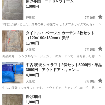
掛け布団 ニトリNウォーム
1,000円
野田駅
7月19日
1年ほど使いました。真冬の寒い部屋でもセミダブルサイズでめちゃく
ちゃ暖かいです。肌触りが二種類です。
大阪
大阪市
野田駅
寝具
タイトル： ベージュ カーテン 2枚セット
（120×190×180cm）美品 …
1,700円
大阪駅
7月18日
商品紹介： シンプルなベージュカラーのカーテンで、落ち着いた雰囲
気を演出します。生地は厚手で、遮光性・プライバシー保護に優れて
大阪
大阪市
大阪駅
寝具
カーテン
中古 寝袋 シュラフ｜2個セット5000円・単品
おり、寝室、リビング、書斎など幅広い空間に適しています。 特に、
3000円｜アウトドア・キャン…
ジャカード織りが上品で高級感をプラ...
4,800円
大阪駅
7月18日
中古の寝袋（シュラフ）です。 アウトドア、キャンプ、車中泊、防災
用などにおすすめです。 コンパクトに収納でき、持ち運びにも便利で
大阪
大阪市
大阪駅
寝具
シュラフ
掛け布団
す。 これからのキャンプシーズンや来客用としても活躍します。 中古
1,000円
品のため使用感はございます...