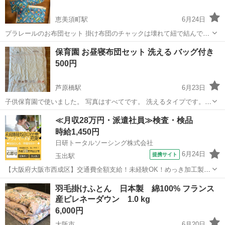
恵美須町駅
6月24日
プラレールのお布団セット 掛け布団のチャックは壊れて紐で結んでい
ます。 中古品です。名前の部分は消してます。
大阪
大阪市
恵美須町駅
寝具
保育園 お昼寝布団セット 洗える バッグ付き
500円
芦原橋駅
6月23日
子供保育園で使いました。 写真はすべてです。 洗えるタイプです。
敷き布団にシミがあります。 中古品のため、状態をご理解・ご了承い
大阪
大阪市
芦原橋駅
寝具
≪月収28万円・派遣社員≫検査・検品
ただける方のみご購入をお願いいたします。
時給1,450円
日研トータルソーシング株式会社
6月24日
提携サイト
玉出駅
【大阪府大阪市西成区】交通費全額支給！未経験OK！めっき加工製品
の出荷前処理・検査《お仕事No.8A785-JS》 お仕事について 各種めっ
大阪
大阪市
玉出駅
その他
羽毛掛けふとん 日本製 綿100% フランス
き加工製品の出荷前処理、検査業務です。 ※業務の変更、就業場所の
産ピレネーダウン 1.0 kg
変更の範囲、契約...
6,000円
大阪市
6月20日