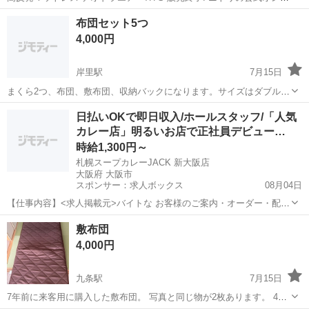
インショップ等では現在「取扱なし」となっており、販売を終了して
大阪
大阪市
加美駅
寝具
布団セット5つ
います。 販売状況: 以前はニトリで販売されていた人気の高反発マッ
4,000円
トレストッパーで...
岸里駅
7月15日
まくら2つ、布団、敷布団、収納バックになります。サイズはダブルに
なります。 1ヶ月くらい使用しました。ペットなどは居てません！ 家
大阪
大阪市
岸里駅
寝具
敷布団
日払いOKで即日収入/ホールスタッフ/「人気
の下までとりにこれる方
カレー店」明るいお店で正社員デビュー…
時給1,300円～
札幌スープカレーJACK 新大阪店
大阪府 大阪市
スポンサー：求人ボックス
08月04日
【仕事内容】<求人掲載元>バイトな お客様のご案内・オーダー・配膳
などの 接客業務全般をお任せします。 店内にはスパイスの香りが広が
アルバイト・パート
敷布団
り、 思わず会話も弾むあたたかな空間です。 笑顔で接することを大切
4,000円
に、 少しずつお店の雰囲気に慣れ...
九条駅
7月15日
7年前に来客用に購入した敷布団。 写真と同じ物が2枚あります。 4〜