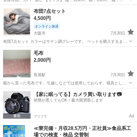
120cm、横：68cm。 色：オレンジ 【傷などの状態】とくに目立った
大阪
大阪市
十三駅
寝具
布団7点セット
汚れはありません。 犬がソファーに上がるための階段として使ってま
4,500円
した。...
オンライン決済
大阪市
7月30日
布団7点セット カラーはサテン調グレーです。 ベットを購入するまで
の1週間ほど使用しました。 投稿者
大阪
大阪市
寝具
毛布
2,000円
長居駅
7月30日
親から貰った毛布です。引越しなどでは使用しておらず、寝具として
使っていました。喫煙歴はありません。 薄いピンクと柄付きのピンク
大阪
大阪市
長居駅
寝具
【家に眠ってる】カメラ買い取ります📷
のものがあります。1枚2000円で考えています。
状態が悪くてもOK！最大限買取します
Ad
プリフラ
≪寮完備・月収28.5万円・正社員≫食品系工
場での検査・検品 交替制