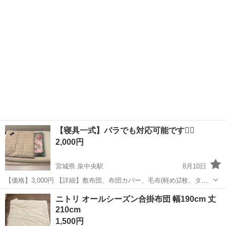
また、入れて保管し...
【寝具一式】バラでも対応可能です🙆‍♀️
2,000円
宮城県 泉中央駅
8月10日
【価格】3,000円 【詳細】敷布団、布団カバー、毛布(軽め)2枚、タオ
ル1枚 【希望取引場所】仙台市 【希望取引日時】8月10.11日、平日
宮城
仙台市
泉中央駅
寝具
バラ
ニトリ オールシーズン合掛布団 幅190cm 丈
夜、土日 ドタキャンしない方、中古品のためサイズや状態などが目安
210cm
であることをご...
1,500円