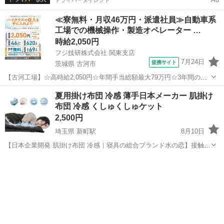
ドライバーダイレクト
≪寮無料・月収46万円・派遣社員≫自動車系
工場での機械操作・製造オペレーター …
時給2,050円
フジ技研株式会社 関東支店
7月24日
提携サイト
茨城県 古河市
【古河工場】☆高時給2,050円☆年間手当総額最大79万円☆3年間の手
当総額169万円☆年収630万円可☆寮費無料☆大手トラックメーカーで
茨城
古河市
その他
夏用掛け布団 冷感 薄手日本メーカー 肌掛け
の組立組付のお仕事☆自動車業界経験者積極採用中！！【20代でも年
布団 冷感 くしゅくしゅケット
収500万円が目指せる...
2,500円
埼玉県 新町駅
8月10日
【日本企業開発 肌掛け布団 冷感｜寝具の総合ブランド水の恋】接触冷
感素材を採用し、肌に触れた瞬間ひんやり爽やか。寝苦しい夏の夜や
埼玉
児玉郡
新町駅
寝具
エアコンによるムレ感が気になる季節でも、サラッと快適な寝心地を
叶えます。カバー不要でそのまま使え...