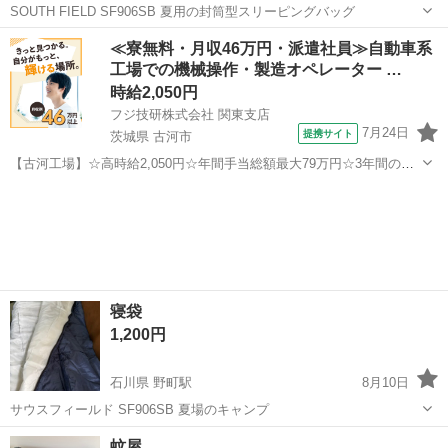
SOUTH FIELD SF906SB 夏用の封筒型スリーピングバッグ
石川
金沢市
野町駅
寝具
≪寮無料・月収46万円・派遣社員≫自動車系
工場での機械操作・製造オペレーター …
時給2,050円
フジ技研株式会社 関東支店
7月24日
提携サイト
茨城県 古河市
【古河工場】☆高時給2,050円☆年間手当総額最大79万円☆3年間の手
当総額169万円☆年収630万円可☆寮費無料☆大手トラックメーカーで
茨城
古河市
その他
の組立組付のお仕事☆自動車業界経験者積極採用中！！【20代でも年
収500万円が目指せる...
寝袋
1,200円
石川県 野町駅
8月10日
サウスフィールド SF906SB 夏場のキャンプ
石川
金沢市
野町駅
寝具
寝袋
蚊屋