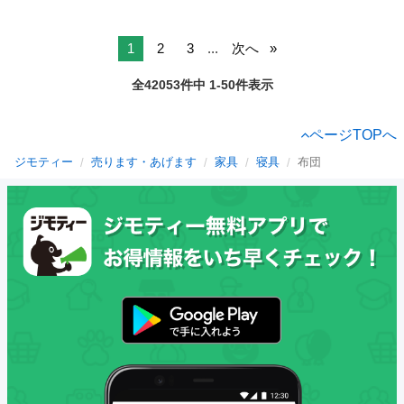
1
2
3
...
次へ
全42053件中 1-50件表示
ページTOPへ
ジモティー
売ります・あげます
家具
寝具
布団