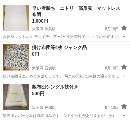
山形
山形市
山形駅
寝具
早い者勝ち ニトリ 高反発 マットレス
布団
1,000円
大阪府 加美駅
8月10日
高反発マットレス デオドラエアー7H S 販売終了: ニトリの公式オンラ
インショップ等では現在「取扱なし」となっており、販売を終了して
大阪
大阪市
加美駅
寝具
掛け布団等4枚 ジャンク品
います。 販売状況: 以前はニトリで販売されていた人気の高反発マッ
0円
トレストッパーで...
大阪府 石切駅
8月10日
掛け布団等まとめてお譲りします。 写真の詳細は1枚目の通りです。 1
枚目･･･敷シーツ 2枚目･･･掛布団 3枚目･･･掛けブランケット 4枚
大阪
東大阪市
石切駅
寝具
敷布団シングル枕付き
目･･･掛布団 落ちない汚れや破れ等ございますので、ジャンク品とし
500円
ています。
福岡県 戸畑駅
8月10日
敷布団カバーと枕は洗濯済みです。シミや汚れがありますが、それで
も良かったら宜しくお願い致します。
福岡
北九州市
戸畑駅
寝具
敷布団