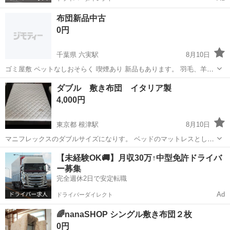
布団新品中古
0円
千葉県 六実駅
8月10日
ゴミ屋敷 ペットなしおそらく 喫煙あり 新品もあります。 羽毛、羊
毛、綿 汚れ臭いあります。 大量の為確認していません。 100枚位〜
千葉
松戸市
六実駅
寝具
汚れ
ダブル 敷き布団 イタリア製
200位？
4,000円
東京都 根津駅
8月10日
マニフレックスのダブルサイズになりす。 ベッドのマットレスとして
使っていました。 そのままでも寝れますし、お使いのベッドなどに重
東京
台東区
根津駅
寝具
ダブル
【未経験OK🚚】月収30万↑中型免許ドライバ
ねて使用も出来ます。 家の前に車の駐車、短時間であれば可能です。
ー募集
エリオセル中綿素材は、理想...
完全週休2日で安定転職
Ad
ドライバーダイレクト
🌈nanaSHOP シングル敷き布団２枚
0円