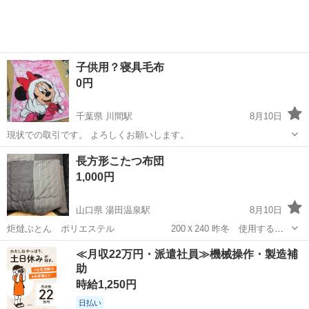
子供用？寝具毛布
0円
千葉県 川間駅
8月10日
現状での取引です。 よろしくお願いします。
千葉
野田市
川間駅
寝具
毛布
長方形こたつ布団
1,000円
山口県 湯田温泉駅
8月10日
炬燵ぶとん ポリエステル 200Ｘ240 昨冬 使用するつ
もりで、準備していましたが使用していません。 若干の使用感はあ
山口
山口市
湯田温泉駅
寝具
≪月収22万円・派遣社員≫機械操作・製造補
りますが、十分使用できます。興味のある方は、お願いします。 就活
助
中ですので、早い者勝ちです、
時給1,250円
日払い