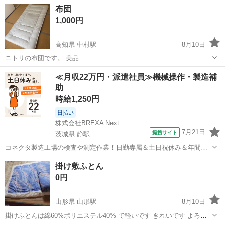
お持ちください。 現状物です3Nにてお願いします。 岡山市南区並木
岡山
岡山市
備前西市駅
寝具
布団
町対面非対面どちらも可能です。
1,000円
高知県 中村駅
8月10日
ニトリの布団です。 美品
高知
四万十市
中村駅
寝具
ニトリ
≪月収22万円・派遣社員≫機械操作・製造補
助
時給1,250円
日払い
株式会社BREXA Next
7月21日
提携サイト
茨城県 静駅
コネクタ製造工場の検査や測定作業！日勤専属＆土日祝休み＆年間休
日128日★クリーンルーム内作業★マイカー通勤OK＆無料駐車場あり
茨城
常陸大宮市
静駅
その他
掛け敷ふとん
★就業先食堂利用可！日払い制度あり！《茨城県常陸大宮市》 人気の
0円
工場のお仕事 ◇コネクタ製造工...
山形県 山形駅
8月10日
掛けふとんは綿60%ポリエステル40% で軽いです きれいです よろし