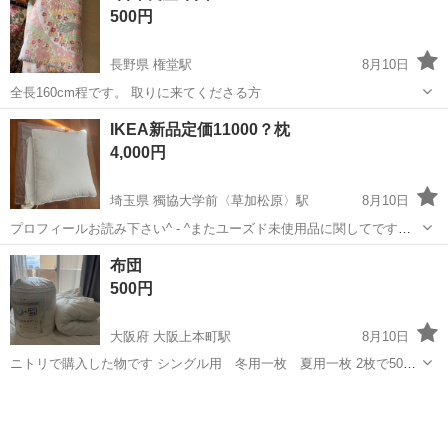
500円
> 深夜時給1500円で稼...
長野県 権堂駅
8月10日
全長160cm程です。 取りに来てくださる方
長野
長野市
権堂駅
寝具
IKEA新品定価11000？枕
4,000円
埼玉県 獨協大学前〈草加松原〉駅
8月10日
プロフィールお読み下さい^ - ^またユーズド未使用品に関してですが
素人が保管しているものなので完璧なものをお求めな方ミスが許せな
埼玉
草加市
獨協大学前〈草加松原〉駅
寝具
IKEA
布団
い方はご購入をご遠慮くださいますようお願い申し上げます サイトで
500円
購入しましたが間違えて違う種...
大阪府 大阪上本町駅
8月10日
ニトリで購入した物です シングル用 冬用一枚 夏用一枚 2枚で500
円です
大阪
大阪市
大阪上本町駅
寝具