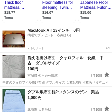
MacBook Air 13インチ 0円
抽選でプレゼント！応募は1分
Ad
くらしノート
洗える掛け布団 クォロフィル 化繊 中
古 ダブルサイズ
100円
宮城県 勾当台公園駅
8月10日
中古のクォロフィル掛け布団 ダブルサイズ １枚100円 ４枚あります
ほつれ、破れありません 2枚をスナップで留めて ２枚にして使用でき
宮城
仙台市
勾当台公園駅
寝具
ダブル
ダブル敷布団枕2つ タンスのゲン 美品
ます 子供が小さい頃 よく風邪をひいていたので 綿ではなく化繊の洗
1,000円
える布団を使い...
北海道 大谷地駅
8月10日