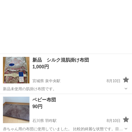
新品 シルク混肌掛け布団
1,000円
宮城県 泉中央駅
8月10日
新品未使用の肌掛け布団です。
宮城
仙台市
泉中央駅
寝具
混肌
ベビー布団
90円
石川県 羽咋駅
8月10日
赤ちゃん用の布団に使用していました。 比較的綺麗な状態です。目立