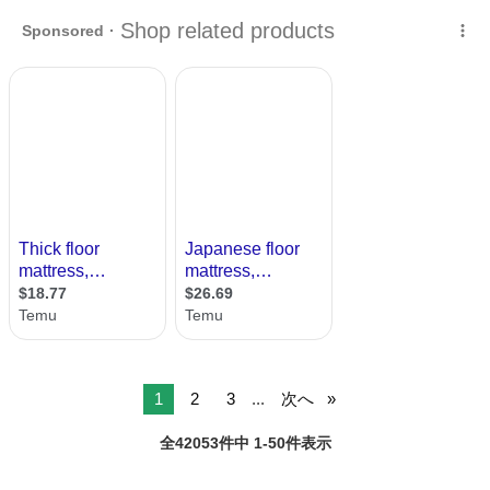
くお願いいたします
山形
山形市
山形駅
寝具
1
2
3
...
次へ
全42053件中 1-50件表示