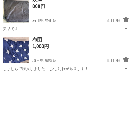
800円
石川県 野町駅
8月10日
美品です
石川
金沢市
野町駅
寝具
布団
1,000円
埼玉県 鶴瀬駅
8月10日
しまむらで購入しました！ 少し汚れがあります！
埼玉
富士見市
鶴瀬駅
寝具