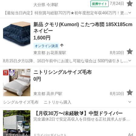
7月24日
提携サイト
大分県 今津駅
【最短当日内定】特別賞与総額70万円★初年度想定年収466万円！更新
インセンティブ30万円★無料の備品付き寮完備＆赴任旅費会社負担◎
大分
中津市
今津駅
その他
新品 クモリ(Kumori) こたつ布団 185X185cm
業績賞与＆昇給あり！軽自動車の製造業務！ ダイハツ車の製造 大手自
ネイビー
動車メーカーである『ダイ...
1,600円
オンライン決済
東京都 お花茶屋駅
8月10日
8月15日夕方以降、16日午前中にお渡し可能な場合は 500円値引きしま
す。 上記の2日間以降は22日のみ対応可能です。 未開封品となりま
東京
葛飾区
お花茶屋駅
寝具
ニトリシングルサイズ毛布
す。 サイズは185X185cmです。 ペット、喫煙者なし
0円
東京都 高井戸駅
8月10日
シングルサイズ毛布 ニトリから購入
東京
杉並区
高井戸駅
寝具
【月収30万〜/未経験🔰】中型ドライバー
完全週休2日で安定高収入を目指せる正社員求人が多
数！
Ad
ドライバーダイレクト