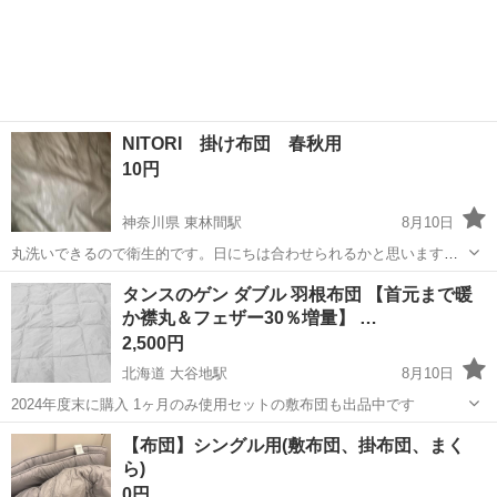
NITORI 掛け布団 春秋用
10円
神奈川県 東林間駅
8月10日
丸洗いできるので衛生的です。日にちは合わせられるかと思います。
よろしくお願いします。
神奈川
相模原市
東林間駅
寝具
掛け布団
タンスのゲン ダブル 羽根布団 【首元まで暖
か襟丸＆フェザー30％増量】 …
2,500円
北海道 大谷地駅
8月10日
2024年度末に購入 1ヶ月のみ使用セットの敷布団も出品中です
北海道
札幌市
大谷地駅
寝具
ゲン
【布団】シングル用(敷布団、掛布団、まく
ら)
0円