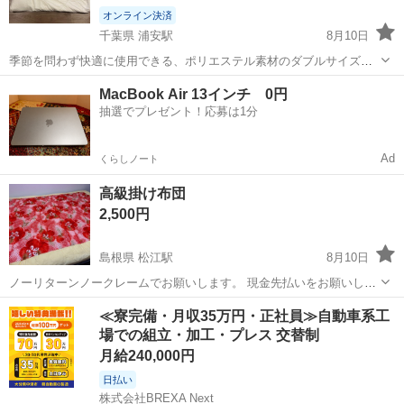
オンライン決済
千葉県 浦安駅
8月10日
季節を問わず快適に使用できる、ポリエステル素材のダブルサイズ合
掛布団です。 - ブランド: ニトリ - 製品名: オールシーズンシング11テ
千葉
浦安市
浦安駅
寝具
MacBook Air 13インチ 0円
ンセット n-s D 合掛布団 - サイズ: 幅190cm 丈210cm - 素材...
抽選でプレゼント！応募は1分
Ad
くらしノート
高級掛け布団
2,500円
島根県 松江駅
8月10日
ノーリターンノークレームでお願いします。 現金先払いをお願いしま
す。
島根
松江市
松江駅
寝具
掛け布団
≪寮完備・月収35万円・正社員≫自動車系工
場での組立・加工・プレス 交替制
月給240,000円
日払い
株式会社BREXA Next