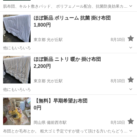
肌布団、キルト敷きパッド、 ポリフェノール配合、抗菌防臭効果カテ
キン加工のセットです。店内一掃処分して居ます。 よろしくお願いし
京都
福知山市
福知山駅
寝具
パッド
ほぼ新品 ボリューム 抗菌 掛け布団
ます。
1,800円
東京都 光が丘駅
8月10日
他にもいろいろ
東京
練馬区
光が丘駅
寝具
ボリューム
ほぼ新品 ニトリ 暖か 掛け布団
2,200円
東京都 光が丘駅
8月10日
他にもいろいろ
東京
練馬区
光が丘駅
寝具
掛け布団
【無料】早期希望お布団
0円
岡山県 備前西市駅
8月10日
布団とか毛布とか。 粗大ゴミ予定ですが使って頂ける方いたらどうぞ