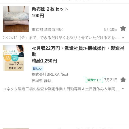
⚠️ 当店はリサイクルショップの為、原則として 返品・交換や修理等の
岡山
倉敷市
弥生駅
寝具
敷布団２枚セット
対応は致しかねます。 家電等に関しましては、ご購入から３日以内に
100円
商品の不備や故障があっ...
東京都 清澄白河駅
8月10日
◯◯8/14（金）まで、できるだけ早くお譲りさせていただける方を優
先させていただきます。 よろしくお願いいたします。
東京
江東区
清澄白河駅
寝具
≪月収22万円・派遣社員≫機械操作・製造補
助
時給1,250円
日払い
株式会社BREXA Next
7月21日
提携サイト
茨城県 静駅
コネクタ製造工場の検査や測定作業！日勤専属＆土日祝休み＆年間休
日128日★クリーンルーム内作業★マイカー通勤OK＆無料駐車場あり
茨城
常陸大宮市
静駅
その他
★就業先食堂利用可！日払い制度あり！《茨城県常陸大宮市》 人気の
工場のお仕事 ◇コネクタ製造工...