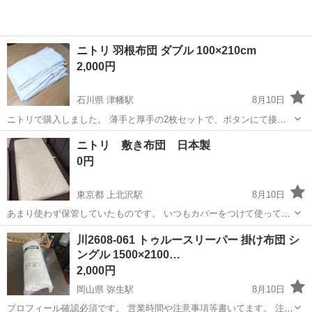
ニトリ 羽根布団 ダブル 100×210cm
2,000円
石川県 津幡駅
8月10日
ニトリで購入しました。 薄手と厚手の2枚セットで、ボタンにて接続
可能なので2枚重ねて使用できます！ サイズ∶ダブルサイズ
石川
金沢市
津幡駅
寝具
ニトリ 敷き布団 日本製
100cm×210cm 素材∶表地・裏地 綿100%、詰め物 ダウンとフェザー お
0円
家でのお洗濯可能で...
東京都 上北沢駅
8月10日
あまり使わず保管していたものです。 いつもカバーをつけて使ってま
して、使用回数もあまり多くないです。(ただ、1箇所だけ汚れがあり
東京
世田谷区
上北沢駅
寝具
川2608-061 トゥルースリーパー 掛け布団 シ
ましたのでご確認ください。) かなりボリュームあります。 リサイク
ングル 1500×2100…
ルに出せないようですが、もっ...
2,000円
岡山県 弥生駅
8月10日
プロフィール確認必須です。 営業時間や注意事項等書いてます。 注意