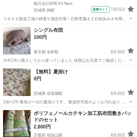
株式会社BREXA Next
7月21日
提携サイト
茨城県 静駅
コネクタ製造工場の検査や測定作業！日勤専属＆土日祝休み＆年間休
日128日★クリーンルーム内作業★マイカー通勤OK＆無料駐車場あり
茨城
常陸大宮市
静駅
その他
シングル布団
★就業先食堂利用可！日払い制度あり！《茨城県常陸大宮市》 人気の
100円
工場のお仕事 ◇コネクタ製造工...
東京都 金町駅
8月10日
今年2月に購入してから使っていました 状態はお写真でご確認くださ
い 金町まで取りに来ていただける方限定です よろしくお願いします
東京
葛飾区
金町駅
寝具
【無料】夏掛け
0円
茨城県 偕楽園駅
8月10日
130×170 裏地ガーゼの夏掛けです。 数箇所写真のような汚れあり 千
波ショッピングプラザでのお取り引きでお願いします。
茨城
水戸市
偕楽園駅
寝具
無料
ポリフェノールカテキン加工肌布団敷きパッ
ドのセット
2,800円
京都府 福知山駅
8月10日