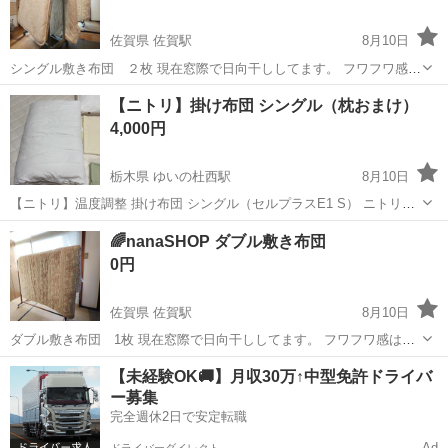
佐賀県 佐賀駅
8月10日
シングル敷き布団 ２枚 現在窓際で日向干ししてます。 フワフワ感は
ありませんが、まだ使用できます、中古品にご理解有る方、よろしく
佐賀
佐賀市
佐賀駅
寝具
敷き布団
【ニトリ】掛け布団 シングル（枕おまけ）
お願いします❀ 🌺nanaSHOP🌺
4,000円
栃木県 ゆいの杜西駅
8月10日
【ニトリ】温度調整 掛け布団 シングル（セルプラスE1 S） ニトリで
2025年11月に購入しました。 ・商品名：温度調整 掛け布団 シングル
栃木
宇都宮市
ゆいの杜西駅
寝具
🌈nanaSHOP ダブル敷き布団
（セルプラスE1 S） ・商品コード：5754177 ・カラー：ホワイト ・
0円
サ...
佐賀県 佐賀駅
8月10日
ダブル敷き布団 1枚 現在窓際で日向干ししてます。 フワフワ感はな
くなってしまったのですが、まだ使っていただけると思います 中古品
佐賀
佐賀市
佐賀駅
寝具
敷き布団
【未経験OK🚚】月収30万↑中型免許ドライバ
を気にされない方、よろしくお願いします❀
ー募集
🌺nanaSHOP🌺
完全週休2日で安定転職
Ad