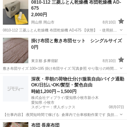
0810-112 三菱ふとん乾燥機 布団乾燥機 AD-
675
2,000円
岡山県 岡山市
8月10日
0810-112 三菱ふとん乾燥機 布団乾燥機 AD-675 【状態】 ・使用頻度
の少ない美品です ・詳細は現地でご確認ください ・お値引きは出来か
岡山
岡山市
寝具
現地
掛け布団と敷き布団セット シングルサイズ
ねますのでご了承願います ※中古品のため、状態についてはご...
0円
東京都 多摩境駅
8月10日
敷き布団サイズ:100×195 掛け布団サイズ:写真参照 やり取りの時間を
短縮する為、 コメントや質問をできるだけ集中的 行いたいと思いま
東京
八王子市
多摩境駅
寝具
敷き布団
深夜・早朝の荷物仕分け/服装自由/バイク通勤
す、ご協力をお願い致します。 引渡し場所： 八王子市鑓...
OK/日払いOK/髪型・髪色自由
時給1,200円～1,500円
株式会社ディプライ/愛知県小牧市新小木
愛知県 小牧市
スポンサー：求人ボックス
08月07日
【仕事内容】:夜間短時間で稼げる: 倉庫内で台車移動作業です 負担少
なく安心して働けます! <こんな方におすすめ> ⏩夜間時間を活用した
アルバイト・パート
布団 長座布団
い方 ⏩モクモク作業が好きな方 ⏩副業と両立したい方 <お仕事の魅力