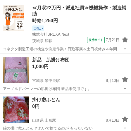
つ汚れもありませんが、中古品ですので、ご了承ください
石川
羽咋市
羽咋駅
寝具
ベビー
≪月収22万円・派遣社員≫機械操作・製造補
助
時給1,250円
日払い
株式会社BREXA Next
7月21日
提携サイト
茨城県 静駅
コネクタ製造工場の検査や測定作業！日勤専属＆土日祝休み＆年間休
日128日★クリーンルーム内作業★マイカー通勤OK＆無料駐車場あり
茨城
常陸大宮市
静駅
その他
新品 肌掛け布団
★就業先食堂利用可！日払い制度あり！《茨城県常陸大宮市》 人気の
1,000円
工場のお仕事 ◇コネクタ製造工...
宮城県 泉中央駅
8月10日
アーノルドパーマーの肌掛け布団 新品未使用です。
宮城
仙台市
泉中央駅
寝具
掛け布団
掛け敷ふとん
0円
山形県 山形駅
8月10日
綿の掛け敷ふとん きれいで捨てるのが もったいない