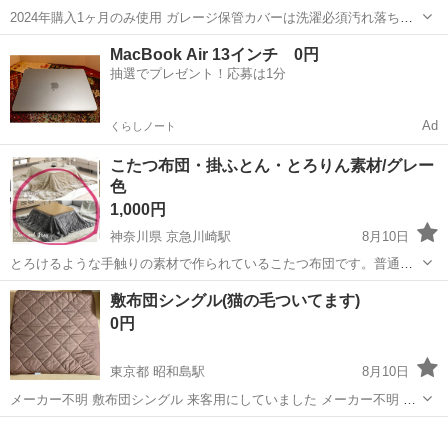
2024年購入1ヶ月のみ使用 ガレージ保管カバーは洗濯必須汚れ落ちる
と思います 客間に最適 タンスのゲン セットの羽布団も出品中です
北海道
札幌市
大谷地駅
寝具
MacBook Air 13インチ 0円
抽選でプレゼント！応募は1分
Ad
くらしノート
こたつ布団・掛ふとん・とろりん素材/グレー
色
1,000円
神奈川県 京急川崎駅
8月10日
とろけるような手触りの素材で作られているこたつ布団です。普通の
掛ふとんとしても利用できます♪ ・中古 ※念の為、一度洗濯してから
神奈川
川崎市
京急川崎駅
寝具
正方形
敷布団シングル(猫の毛ついてます)
ご利用ください。 ・約185×185cm ※対応こたつサイズ：天板幅60〜
0円
90cm正方形 と...
東京都 昭和島駅
8月10日
メーカー不明 敷布団シングル 来客用にしていました メーカー不明 ‼️
飼っている猫の毛がしこたまついていますので予めご了承ください‼️
東京
大田区
昭和島駅
寝具
ノークレームノーリターンでお願いします 写真は2つに畳んでいます