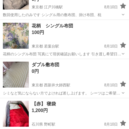
東京都 江戸川橋駅
8月10日
数回使用したのみです シングル用の敷布団、掛け布団、枕
東京
文京区
江戸川橋駅
寝具
花柄 シングル布団
100円
東京都 若葉台駅
8月10日
花柄のシングル布団 写真にて現状確認お願いします 引き渡し希望日3
日ほどを記入してご連絡ください☺︎
東京
稲城市
若葉台駅
寝具
花柄
ダブル敷布団
0円
東京都 西新井大師西駅
8月10日
シミなど気にならない方でよければ差し上げます。 シーツはご希望あ
れば無料でお付けします！ 連絡まめな方優先 その辺に置いといてくだ
東京
足立区
西新井大師西駅
寝具
【赤】 寝袋
さい系はNGです。 平日の日中または土日祝の午前中のみお渡し可能
1,200円
です。 子供と昼寝で使っ...
石川県 野町駅
8月10日