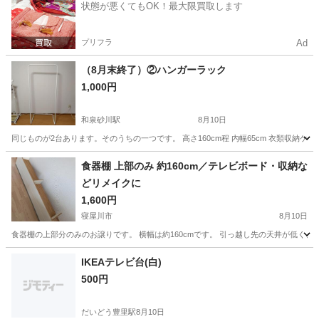
状態が悪くてもOK！最大限買取します
プリフラ
Ad
（8月末終了）②ハンガーラック
1,000円
和泉砂川駅
8月10日
同じものが2台あります。そのうちの一つです。 高さ160cm程 内幅65cm 衣類収納ケースが下に置
大阪
泉南市
和泉砂川駅
収納家具
ラック
食器棚 上部のみ 約160cm／テレビボード・収納な
どリメイクに
1,600円
寝屋川市
8月10日
食器棚の上部分のみのお譲りです。 横幅は約160cmです。 引っ越し先の天井が低く、
大阪
寝屋川市
収納家具
IKEAテレビ台(白)
500円
だいどう豊里駅
8月10日