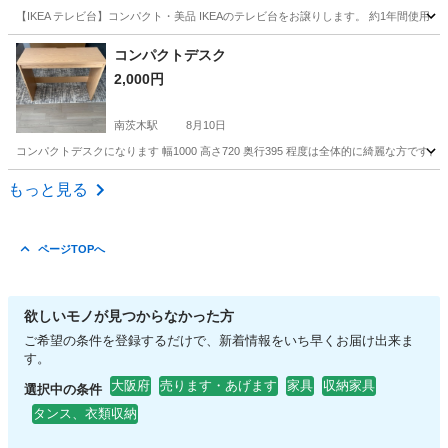
【IKEA テレビ台】コンパクト・美品 IKEAのテレビ台をお譲りします。 約1年間
大阪
大阪市
だいどう豊里駅
収納家具
IKEA
コンパクトデスク
2,000円
南茨木駅
8月10日
コンパクトデスクになります 幅1000 高さ720 奥行395 程度は全体的に綺麗な方で
大阪
茨木市
南茨木駅
オフィス用家具
もっと見る
ページTOPへ
欲しいモノが見つからなかった方
ご希望の条件を登録するだけで、新着情報をいち早くお届け出来ま
す。
大阪府
売ります・あげます
家具
収納家具
選択中の条件
タンス、衣類収納