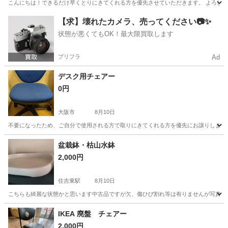
こんにちは！できるだけ早くとりにきてくれる方を優先させていただきます。 よろしく
大阪
四條畷市
四条畷駅
収納家具
【求】壊れたカメラ、売ってください📷✨
状態が悪くてもOK！最大限買取します
プリフラ
Ad
デスク用チェアー
0円
大阪市
8月10日
不要になったため、ご自分で使用される方で取りにきてくれる方を優先にお譲りします
大阪
大阪市
オフィス用家具
盆栽鉢・枯山水鉢
2,000円
住吉東駅
8月10日
こちらも綺麗な状態かと思います中古品ですが欠、傷ひび割れ等は有りませんが写真や実物
大阪
大阪市
住吉東駅
インテリア雑貨/小物
枯山水
IKEA 廃盤 チェアー
2,000円