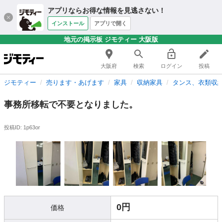
アプリならお得な情報を見逃さない！
インストール
アプリで開く
地元の掲示板 ジモティー 大阪版
大阪府
検索
ログイン
投稿
ジモティー
売ります・あげます
家具
収納家具
タンス、衣類収
事務所移転で不要となりました。
投稿ID: 1p63or
0円
価格