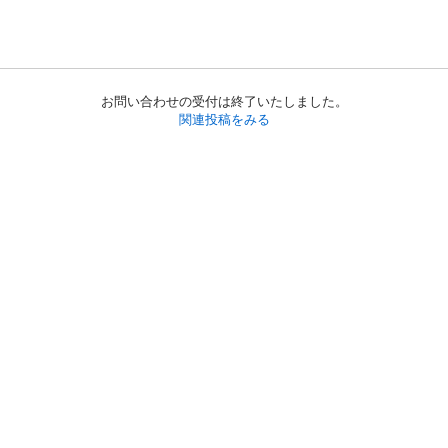
お問い合わせの受付は終了いたしました。
関連投稿をみる
初めての方へ
利用規約
プライバシーポリシー
プライバシー・ステートメント
健全化に資する運用方針
お問い合わせ
運営会社
サイトマップ
ご利用ガイド
フリーワードで探す
PC版で表示
都道府県選択
特定商取引法の表示
利用者情報の外部送信について