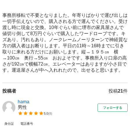
事務所移転で不要となりました。年寄りばかりで運び出しは
一切手伝えないので、購入される方で運んでください。受け
渡し時に現金と交換。10年ぐらい前に堺市の家具屋さんで
値切り倒して8万円ぐらいで購入したワードローブです。キ
ズあり、汚れもあり。ノークレームノーリターンで神経質な
方の購入者はお断りします。平日の11時～16時までに引き
取りに来れる方だけにお願いします。縦→１９５㎝　横
→100㎝　奥行→55㎝　おおよそです。事務所入り口扉の高
さが192㎝で横幅72㎝、エレベーターはありますが小さ目で
投稿者
投稿
21
件
hama
男性
フォローする
5.0
(
8
)
身分証
電話番号