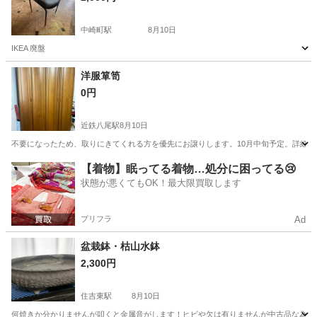
中崎町駅
8月10日
IKEA 廃盤
大阪
大阪市
中崎町駅
椅子
洋服箪笥
0円
近鉄八尾駅
8月10日
不要になったため、取りにきてくれる方を優先にお譲りします。10月中旬予定。詳細
大阪
八尾市
近鉄八尾駅
収納家具
箪笥
【着物】眠ってる着物…処分に困ってる😢
状態が悪くてもOK！最大限買取します
プリフラ
Ad
盆栽鉢・枯山水鉢
2,300円
住吉東駅
8月10日
何焼きか分かりませんが叩くと金属音がします！ヒビや欠は有りませんが中古品な為多少