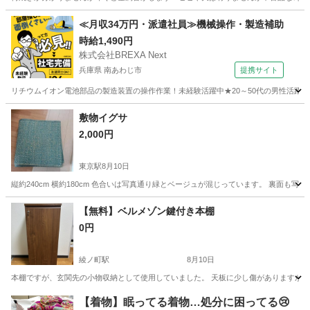
大阪
大阪市
住吉東駅
インテリア雑貨/小物
≪月収34万円・派遣社員≫機械操作・製造補助
時給1,490円
株式会社BREXA Next
兵庫県 南あわじ市
提携サイト
リチウムイオン電池部品の製造装置の操作作業！未経験活躍中★20～50代の男性活躍中
兵庫
南あわじ市
その他
敷物イグサ
2,000円
東京駅
8月10日
縦約240cm 横約180cm 色合いは写真通り緑とベージュが混じっています。 裏面
大阪
交野市
東京駅
カーペット/マット/ラグ
【無料】ベルメゾン鍵付き本棚
0円
綾ノ町駅
8月10日
本棚ですが、玄関先の小物収納として使用していました。 天板に少し傷がありますが、他は状態良
大阪
堺市
綾ノ町駅
収納家具
【着物】眠ってる着物…処分に困ってる😢