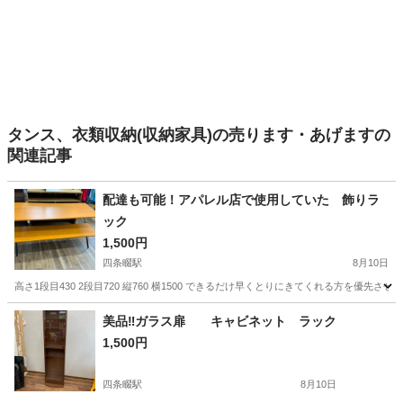
タンス、衣類収納(収納家具)の売ります・あげますの
関連記事
配達も可能！アパレル店で使用していた 飾りラ
ック
1,500円
四条畷駅
8月10日
高さ1段目430 2段目720 縦760 横1500 できるだけ早くとりにきてくれる方を優先さ
大阪
四條畷市
四条畷駅
家具
美品‼️ガラス扉 キャビネット ラック
1,500円
四条畷駅
8月10日