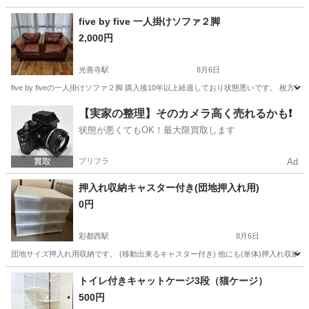
大阪
大阪市
西長堀駅
収納家具
five by five 一人掛けソファ２脚
2,000円
光善寺駅
8月6日
five by fiveの一人掛けソファ２脚 購入後10年以上経過しており状態悪いです。
大阪
枚方市
光善寺駅
ソファ
【実家の整理】そのカメラ高く売れるかも❗️
状態が悪くてもOK！最大限買取します
プリフラ
Ad
押入れ収納キャスター付き(団地押入れ用)
0円
彩都西駅
8月6日
団地サイズ押入れ用収納です。 (移動出来るキャスター付き) 他にも(単体)押入れ収納2
大阪
茨木市
彩都西駅
収納家具
押入れ
トイレ付きキャットケージ3段（猫ケージ）
500円