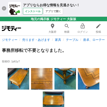
アプリならお得な情報を見逃さない！
インストール
アプリで開く
地元の掲示板 ジモティー 大阪版
大阪府
検索
ログイン
投稿
ジモティー
売ります・あげます
家具
テーブル
座卓、ローテー
事務所移転で不要となりました。
投稿ID: 1p61y7