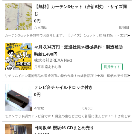
【無料】カーテン3セット（合計6枚）・サイズ同
じ
0円
八尾南駅
8月6日
カーテン3セットを無料でお譲りします。 【サイズ】 1セット：約 幅135cm × 丈1
大阪
八尾市
八尾南駅
カーペット/マット/ラグ
カーテン
≪月収34万円・派遣社員≫機械操作・製造補助
時給1,490円
株式会社BREXA Next
兵庫県 南あわじ市
提携サイト
リチウムイオン電池部品の製造装置の操作作業！未経験活躍中★20～50代の男性活躍中
兵庫
南あわじ市
その他
テレビ台チャイルドロック付き
0円
今宮駅
8月6日
モダンウッド調のテレビ台です！ 目立つ傷などはなく普通に使えます！✨ 引き出しに
大阪
大阪市
今宮駅
収納家具
日向坂46 櫻坂46 CDまとめ売り