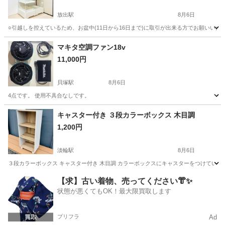
放出駅
8月6日
○引越しを控えているため、お盆中(11日から16日まで)に取引が出来る方でお願いいたします。
大阪
大阪市
放出駅
収納家具
マキタ空調ファン18v
11,000円
貝塚駅
8月6日
4点です。 使用不具合なしです。
大阪
貝塚市
貝塚駅
その他
キャスター付き ３段カラーボックス 木目調
1,200円
淡輪駅
8月6日
３段カラーボックス キャスター付き 木目調 カラーボックスにキャスターをつけてい
大阪
泉南郡
淡輪駅
収納家具
【求】古い着物、売ってください👘✨
状態が悪くてもOK！最大限買取します
プリフラ
Ad