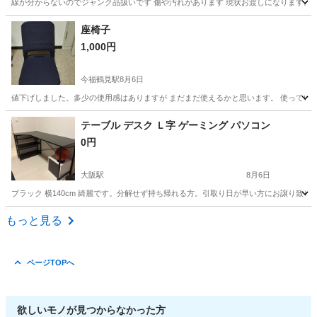
線が分からないのでジャンク品扱いです 傷や汚れがあります 現状お渡しになります。
大阪
八尾市
椅子
ジャンク品
座椅子
1,000円
今福鶴見駅
8月6日
値下げしました。多少の使用感はありますが まだまだ使えるかと思います。 使ってい
大阪
大阪市
今福鶴見駅
椅子
テーブル デスク Ｌ字 ゲーミング パソコン
0円
大阪駅
8月6日
ブラック 横140cm 綺麗です。分解せず持ち帰れる方。引取り日が早い方にお譲り致しま
大阪
大阪市
大阪駅
テーブル
ゲーミング
もっと見る
ページTOPへ
欲しいモノが見つからなかった方