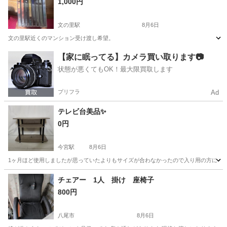
1,000円
文の里駅
8月6日
文の里駅近くのマンション受け渡し希望。
大阪
大阪市
文の里駅
家具
【家に眠ってる】カメラ買い取ります📷
状態が悪くてもOK！最大限買取します
プリフラ
Ad
テレビ台美品✨
0円
今宮駅
8月6日
1ヶ月ほど使用しましたが思っていたよりもサイズが合わなかったので入り用の方に！✨ 定
大阪
大阪市
今宮駅
収納家具
チェアー 1人 掛け 座椅子
800円
八尾市
8月6日