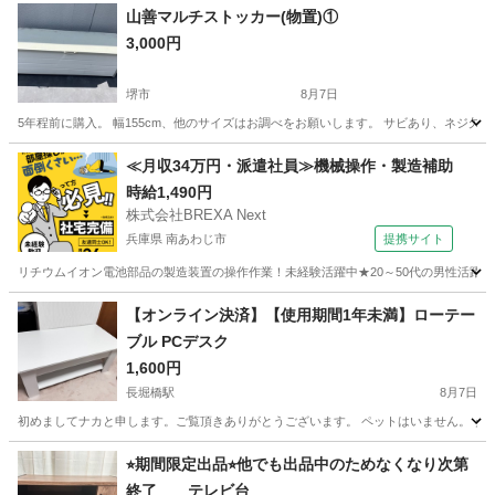
山善マルチストッカー(物置)①
3,000円
堺市
8月7日
5年程前に購入。 幅155cm、他のサイズはお調べをお願いします。 サビあり、ネジ
大阪
堺市
その他
≪月収34万円・派遣社員≫機械操作・製造補助
時給1,490円
株式会社BREXA Next
兵庫県 南あわじ市
提携サイト
リチウムイオン電池部品の製造装置の操作作業！未経験活躍中★20～50代の男性活躍中
兵庫
南あわじ市
その他
【オンライン決済】【使用期間1年未満】ローテー
ブル PCデスク
1,600円
長堀橋駅
8月7日
初めましてナカと申します。ご覧頂きありがとうございます。 ペットはいません。 タバコは吸いま
大阪
大阪市
長堀橋駅
テーブル
ロー
⭐︎期間限定出品⭐︎他でも出品中のためなくなり次第
終了 テレビ台