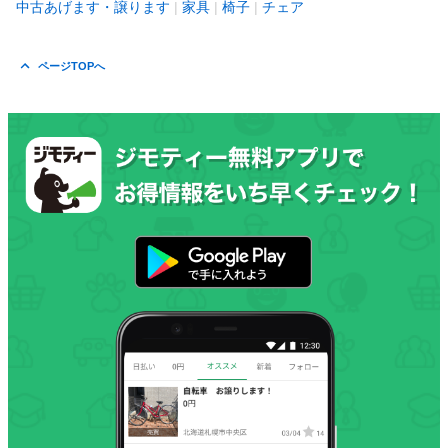
中古あげます・譲ります
家具
椅子
チェア
ページTOPへ