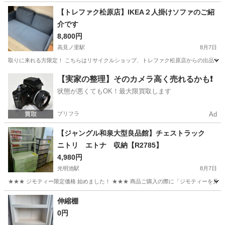
大阪
吹田市
相川駅
テーブル
【トレファク松原店】IKEA２人掛けソファのご紹
介です
8,800円
高見ノ里駅
8月7日
取りに来れる方限定！ こちらはリサイクルショップ、トレファク松原店からの出品です。 ●商品
大阪
松原市
高見ノ里駅
ソファ
トレファク
【実家の整理】そのカメラ高く売れるかも❗️
状態が悪くてもOK！最大限買取します
プリフラ
Ad
【ジャングル和泉大型良品館】チェストラック
ニトリ エトナ 収納【R2785】
4,980円
光明池駅
8月7日
★★★ ジモティー限定価格 始めました！ ★★★ 商品ご購入の際に「ジモティーを見た
大阪
和泉市
光明池駅
収納家具
ジャングル
伸縮棚
0円