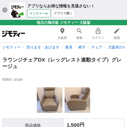
アプリならお得な情報を見逃さない！
インストール
アプリで開く
地元の掲示板 ジモティー 大阪版
大阪府
検索
ログイン
投稿
ジモティー
売ります・あげます
家具
椅子
チェア
大阪府のチ
ラウンジチェアDX（レッグレスト連動タイプ）グレ
ージュ
投稿ID: 1p1g0r
1,500円
商品価格