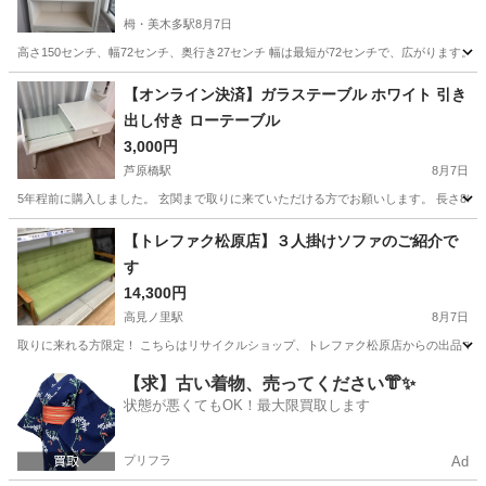
栂・美木多駅
8月7日
高さ150センチ、幅72センチ、奥行き27センチ 幅は最短が72センチで、広がります。
大阪
堺市
栂・美木多駅
収納家具
【オンライン決済】ガラステーブル ホワイト 引き
出し付き ローテーブル
3,000円
芦原橋駅
8月7日
5年程前に購入しました。 玄関まで取りに来ていただける方でお願いします。 長さ80cm×幅
大阪
大阪市
芦原橋駅
テーブル
【トレファク松原店】３人掛けソファのご紹介で
す
14,300円
高見ノ里駅
8月7日
取りに来れる方限定！ こちらはリサイクルショップ、トレファク松原店からの出品です。 ●商品
大阪
松原市
高見ノ里駅
ソファ
【求】古い着物、売ってください👘✨
状態が悪くてもOK！最大限買取します
プリフラ
Ad