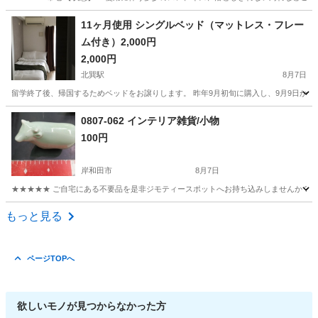
大阪
枚方市
ファブリック、カバー
現地
11ヶ月使用 シングルベッド（マットレス・フレー
ム付き）2,000円
2,000円
北巽駅
8月7日
留学終了後、帰国するためベッドをお譲りします。 昨年9月初旬に購入し、9月9日から使
大阪
大阪市
北巽駅
ベッド
フレーム
0807-062 インテリア雑貨/小物
100円
岸和田市
8月7日
★★★★★ ご自宅にある不要品を是非ジモティースポットへお持ち込みしませんか？ 家
大阪
岸和田市
インテリア雑貨/小物
現地
もっと見る
ページTOPへ
欲しいモノが見つからなかった方