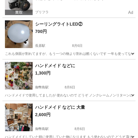
プリフラ
Ad
シーリングライトLED②
700円
長原駅
8月6日
これも側面が割れてますが、もう一つの物より割れは酷くないです 一年も使ってないで
大阪
大阪市
長原駅
照明器具
ハンドメイド などに
1,300円
御幣島駅
8月6日
ハンドメイドで使用してましたが 使わないので どうぞ ノンクレームノンリターンにて
大阪
大阪市
御幣島駅
インテリア雑貨/小物
ハンドメイド
ハンドメイド などに 大量
2,600円
御幣島駅
8月6日
ハンドメイドしていた時に使用していた物になります もう使わないので どうぞ 取り