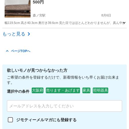
500円
森ノ宮駅
8月6日
幅119.5cm 高さ40.3cm 奥行き39.6cm 見た目ではほとんどわかりませんが、真
大阪
大阪市
森ノ宮駅
収納家具
もっと見る
ページTOPへ
欲しいモノが見つからなかった方
ご希望の条件を登録するだけで、新着情報をいち早くお届け出来ま
す。
大阪府
売ります・あげます
家具
照明器具
選択中の条件
ジモティーメルマガにも登録する