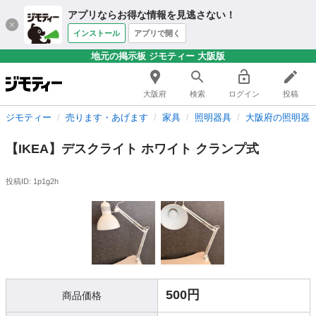
アプリならお得な情報を見逃さない！
インストール
アプリで開く
地元の掲示板 ジモティー 大阪版
大阪府
検索
ログイン
投稿
ジモティー
売ります・あげます
家具
照明器具
大阪府の照明器
【IKEA】デスクライト ホワイト クランプ式
投稿ID: 1p1g2h
500円
商品価格