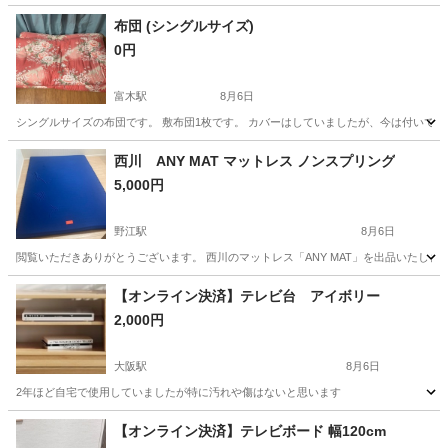
布団 (シングルサイズ)
0円
富木駅
8月6日
シングルサイズの布団です。 敷布団1枚です。 カバーはしていましたが、今は付いてお
大阪
堺市
富木駅
寝具
シングル
西川 ANY MAT マットレス ノンスプリング
5,000円
野江駅
8月6日
閲覧いただきありがとうございます。 西川のマットレス「ANY MAT」を出品いたします。 【商品詳細
大阪
大阪市
野江駅
ベッド
【オンライン決済】テレビ台 アイボリー
2,000円
大阪駅
8月6日
2年ほど自宅で使用していましたが特に汚れや傷はないと思います
大阪
大阪市
大阪駅
収納家具
汚れ
【オンライン決済】テレビボード 幅120cm