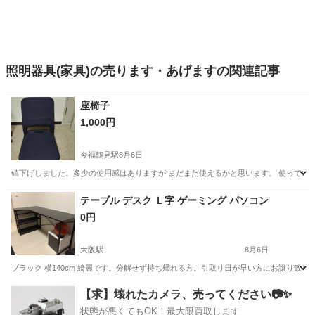
照明器具(家具)の売ります・あげますの関連記事
座椅子
1,000円
今福鶴見駅
8月6日
値下げしました。多少の使用感はありますが まだまだ使えるかと思います。 使ってい
大阪
大阪市
今福鶴見駅
椅子
テーブル デスク Ｌ字 ゲーミング パソコン
0円
大阪駅
8月6日
ブラック 横140cm 綺麗です。分解せず持ち帰れる方。引取り日が早い方にお譲り致しま
大阪
大阪市
大阪駅
テーブル
ゲーミング
【求】壊れたカメラ、売ってください📷✨
状態が悪くてもOK！最大限買取します