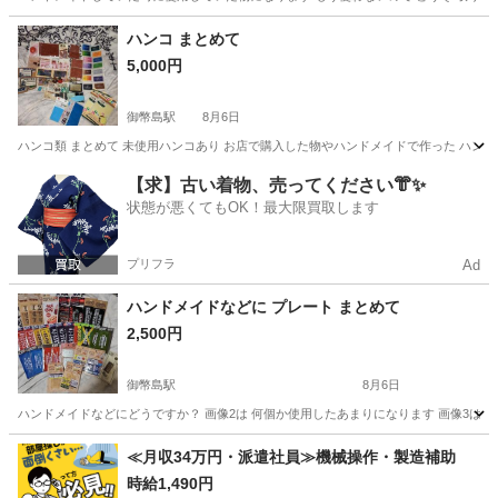
大阪
大阪市
御幣島駅
インテリア雑貨/小物
ハンドメイド
ハンコ まとめて
5,000円
御幣島駅
8月6日
ハンコ類 まとめて 未使用ハンコあり お店で購入した物やハンドメイドで作った ハンコに
大阪
大阪市
御幣島駅
インテリア雑貨/小物
インク
【求】古い着物、売ってください👘✨
状態が悪くてもOK！最大限買取します
プリフラ
Ad
ハンドメイドなどに プレート まとめて
2,500円
御幣島駅
8月6日
ハンドメイドなどにどうですか？ 画像2は 何個か使用したあまりになります 画像3は
大阪
大阪市
御幣島駅
インテリア雑貨/小物
画像
≪月収34万円・派遣社員≫機械操作・製造補助
時給1,490円