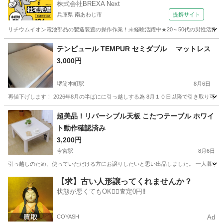
株式会社BREXA Next
兵庫県 南あわじ市
提携サイト
リチウムイオン電池部品の製造装置の操作作業！未経験活躍中★20～50代の男性活躍中
兵庫
南あわじ市
その他
テンピュール TEMPUR セミダブル マットレス
3,000円
堺筋本町駅
8月6日
再値下げします！ 2026年8月の半ばにに引っ越しする為 8月１０日以降で引き取り可能です！ 
大阪
大阪市
堺筋本町駅
寝具
超美品！リバーシブル天板 こたつテーブル ホワイ
ト動作確認済み
3,200円
今宮駅
8月6日
引っ越しのため、使っていただける方にお譲りしたいと思い出品しました。 一人暮らしの女性
大阪
大阪市
今宮駅
テーブル
【求】古い人形譲ってくれませんか？
状態が悪くてもOK🙆‍♀️査定0円‼️
COYASH
Ad