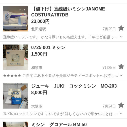
【値下げ】直線縫いミシンJANOME
COSTURA767DB
23,000円
北田辺駅
7月25日
直線縫いミシンです。 かなり厚いものも縫えます。 1年ほど前譲って
もらったミシンです。 薄物を縫うため、先日まで使っておりました。
大阪
大阪市
北田辺駅
生活家電
さし
0725-001 ミシン
本体が重たいので、体力のあるうちに手放すことにしました。 その
1,500円
度、注油などはし...
和泉市
7月25日
★★★★★ ご自宅にある不要品を是非ジモティースポットへお持ち込
みしませんか？ 家電、趣味・スポーツ・レジャー用品、こども用品、
大阪
和泉市
生活家電
現地
ジューキ JUKI ロックミシン MO-203
衣料服飾品、生活雑貨、家具、本、CD・DVDなどが無料でまとめて持
8,000円
ち込めます！ ※詳細はこ...
大阪市
7月24日
JUKIのロックミシンです 古いですが 詳しくないので細かいことはわ
かりませんが 動きますし縫えます 中古で手に入れましたが 使わず動
大阪
大阪市
生活家電
JUKI
ミシン グロアール BM-50
作確認だけしただけのものです 現物確認していただいた上で取引をお