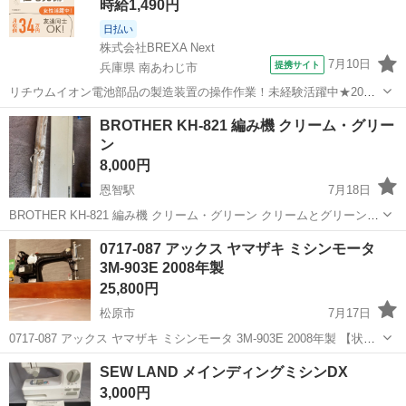
時給1,490円
日払い
株式会社BREXA Next
7月10日
提携サイト
兵庫県 南あわじ市
リチウムイオン電池部品の製造装置の操作作業！未経験活躍中★20～
50代の男性活躍中！嬉しい時給1,490円！生活支援物資事前対応可◎ワ
兵庫
南あわじ市
その他
BROTHER KH-821 編み機 クリーム・グリー
ンルーム寮完備！赴任旅費会社負担！正社員登用制度あり◎《兵庫県
ン
南あわじ市》 人気の工場の...
8,000円
恩智駅
7月18日
BROTHER KH-821 編み機 クリーム・グリーン クリームとグリーンの
デザインのBROTHER KH-821編み機、操作が簡単なダイヤル付き。 -
大阪
八尾市
恩智駅
生活家電
編み機
0717-087 アックス ヤマザキ ミシンモータ
ブランド: BROTHER - モデル: KH-821 - 色...
3M-903E 2008年製
25,800円
松原市
7月17日
0717-087 アックス ヤマザキ ミシンモータ 3M-903E 2008年製 【状
態】 ・使用に伴う多少のスレ、キズ、落としきれない汚れなどござい
大阪
松原市
生活家電
SEW LAND メインディングミシンDX
ます ・詳細は現地でご確認ください ・お値引きは出来かねま...
3,000円