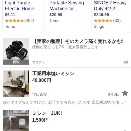
【実家の整理】そのカメラ高く売れるかも❗️
状態が悪くてもOK！最大限買取します
Ad
プリフラ
工業用本縫いミシン
40,000円
守口市駅
8月8日
古いタイプなんですけど、調子とても良かったです 家庭用100Vで使え
ます
大阪
守口市
守口市駅
生活家電
ミシン JUKI
1,500円