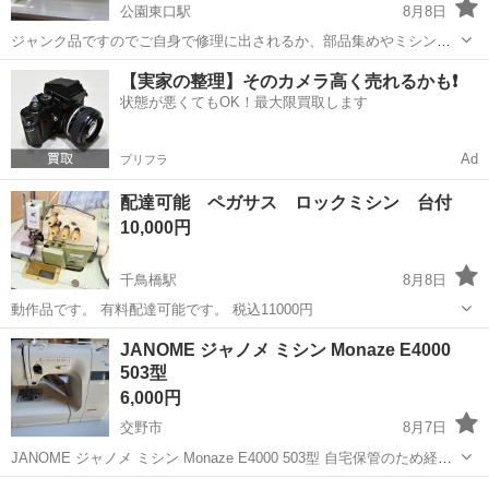
公園東口駅
8月8日
ジャンク品ですのでご自身で修理に出されるか、部品集めやミシンの
修理が得意な方に！ ★動作確認済み ★下糸が出てきません おそらく
大阪
茨木市
公園東口駅
生活家電
【実家の整理】そのカメラ高く売れるかも❗️
難点はそこくらいです
状態が悪くてもOK！最大限買取します
Ad
プリフラ
配達可能 ペガサス ロックミシン 台付
10,000円
千鳥橋駅
8月8日
動作品です。 有料配達可能です。 税込11000円
大阪
大阪市
千鳥橋駅
生活家電
ロックミシン
JANOME ジャノメ ミシン Monaze E4000
503型
6,000円
交野市
8月7日
JANOME ジャノメ ミシン Monaze E4000 503型 自宅保管のため経年
劣化による色褪せ傷などあります。 写真が全てとなります。 高性能マ
大阪
交野市
生活家電