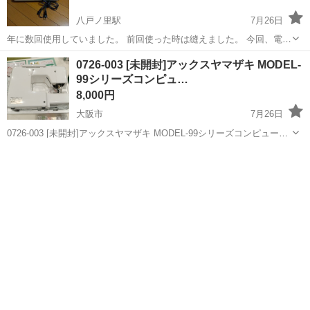
八戸ノ里駅
7月26日
年に数回使用していました。 前回使った時は縫えました。 今回、電源
は入れて、針は上下に動いて布も進んでいましたが、縫えていません
大阪
東大阪市
八戸ノ里駅
生活家電
ジャンク
0726-003 [未開封]アックスヤマザキ MODEL-
でした。 調整で直るのか、修理が必要か分かりません。 後ろの、上糸
99シリーズコンピュ…
を置く(刺す)ところは...
8,000円
大阪市
7月26日
0726-003 [未開封]アックスヤマザキ MODEL-99シリーズコンピュータ
ミシン 【状態】 ・使用頻度の少ない美品です ・詳細は現地でご確認
大阪
大阪市
生活家電
ください ・お値引きは出来かねますのでご了承願います ※中...