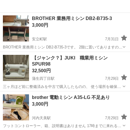
BROTHER 業務用ミシン DB2-B735-3
3,000円
安立町駅
7月31日
BROTHER 業務用ミシン DB2-B735-3です。 2階に置いてありますの
で、下まで下ろしていただける方のお引き取りをお願いします。 稼働
大阪
大阪市
安立町駅
生活家電
【ジャンク？】JUKI 職業用ミシン
確認はしておりますが、当方あまり詳しくないため、部品取り等も含
SPUR98
めてご検討いた...
32,500円
蒲生四丁目駅
7月29日
三ヶ月ほど前に整備済みを中古で購入したものの、 使う場所を確保で
きなくなったので出品します。 補助テーブルと足あげレバー、電源ケ
大阪
大阪市
蒲生四丁目駅
生活家電
brother 電動ミシン A35-LG 不足あり
ーブルは新品で購入しました。（2060円、6810円、5940円） 動くこ
3,000円
とは確認したものの、...
河内天美駅
7月29日
フットコントローラー、箱、説明書はありません 17時までに来れる方