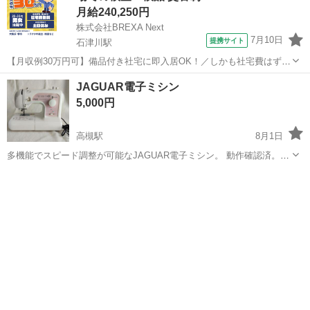
月給240,250円
株式会社BREXA Next
7月10日
提携サイト
石津川駅
【月収例30万円可】備品付き社宅に即入居OK！／しかも社宅費はずっ
と無料♪／トラクタ本体の製造／資格経験不問★異業種からの転職活躍
大阪
堺市
石津川駅
その他
JAGUAR電子ミシン
中！／赴任旅費会社負担／工場まで無料送迎あり◎《大阪府堺市》 人
5,000円
気の工場のお仕事 ◇トラクタ...
高槻駅
8月1日
多機能でスピード調整が可能なJAGUAR電子ミシン。 動作確認済。説
明書なし。 受渡場所 高槻市
大阪
高槻市
高槻駅
生活家電
JAGUAR