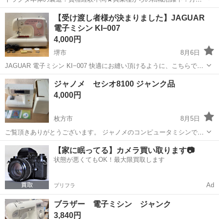
例29万円以上！生活支援物資事前対応可◎即日入寮OK！寮費はずっと
大阪
堺市
石津川駅
その他
【受け渡し者様が決まりました】JAGUAR
無料＆備品付き1R寮完備！赴任旅費会社負担！工場まで無料送迎あり
電子ミシン KI−007
◎《大阪府堺市》 人気の工場の...
4,000円
堺市
8月6日
JAGUAR 電子ミシン KI−007 快適にお縫い頂けるように、こちらでオ
ーバーホールをして、縫い音や送りピッチ、タイミング等の調整済み
大阪
堺市
生活家電
ジャノメ セシオ8100 ジャンク品
です。 【付属品】 ミシン本体 電源コード ボビン×3（１つはミ...
4,000円
枚方市
8月5日
ご覧頂きありがとうございます。 ジャノメのコンピュータミシンで
す。 カバー、刺繍器具、カード付き 古いミシンで液晶が消耗している
大阪
枚方市
生活家電
【家に眠ってる】カメラ買い取ります📷
のか薄くなっておりボタンが直線縫いしかえらべません。 モードは縫
状態が悪くてもOK！最大限買取します
い方も色々選べ、カー...
Ad
プリフラ
ブラザー 電子ミシン ジャンク
3,840円