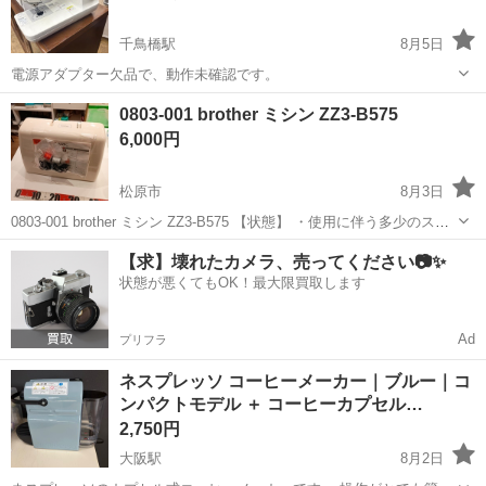
千鳥橋駅
8月5日
電源アダプター欠品で、動作未確認です。
大阪
大阪市
千鳥橋駅
生活家電
0803-001 brother ミシン ZZ3-B575
6,000円
松原市
8月3日
0803-001 brother ミシン ZZ3-B575 【状態】 ・使用に伴う多少のス
レ、キズ、落としきれない汚れなどございます ・詳細は現地でご確認
大阪
松原市
生活家電
brother
【求】壊れたカメラ、売ってください📷✨
ください ・お値引きは出来かねますのでご了承願います ...
状態が悪くてもOK！最大限買取します
Ad
プリフラ
ネスプレッソ コーヒーメーカー｜ブルー｜コ
ンパクトモデル ＋ コーヒーカプセル…
2,750円
大阪駅
8月2日