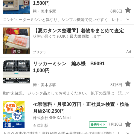
1,500円
栂・美木多駅
8月6日
コンピューターミシンと異なり、シンプル機能で使いやすく、レトロ
な機械音も特徴。日常的な裁縫や修繕に適しており、初心者にも使い
大阪
堺市
栂・美木多駅
生活家電
MERRITT
【夏のタンス整理👘】着物をまとめて査定
易い。 使用感は、多少ありますが、通電確認は、済んでいます。 使用
状態が悪くてもOK！最大限買取します
の手びき付き カバー無し 横幅 約...
Ad
プリフラ
リッカーミシン 編み機 B9091
1,000円
栂・美木多駅
8月6日
動作未確認。 ジャンク品としてお考えください。 以下の説明は一読く
ださいますようお願いいたします。 【引取日時について】 ⭐︎土日祝以
大阪
堺市
栂・美木多駅
生活家電
リッカーミシン
≪寮無料・月収30万円・正社員≫検査・検品
外 ⭐︎月曜日〜金曜日 9:00〜18:00 ※それ以外は数日前に要相談 【注意
月給240,250円
事項...
株式会社BREXA Next
7月10日
提携サイト
石津川駅
トラクタ本体の製造！資格経験不問★異業種からの転職活躍中！月収