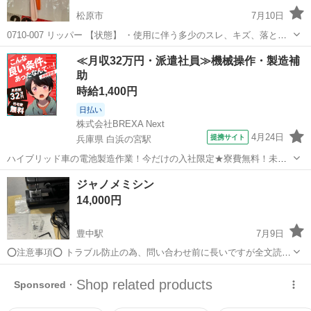
松原市
7月10日
0710-007 リッパー 【状態】 ・使用に伴う多少のスレ、キズ、落とし
きれない汚れなどございます ・詳細は現地でご確認ください ・お値引
大阪
松原市
生活家電
現地
≪月収32万円・派遣社員≫機械操作・製造補
きは出来かねますのでご了承願います ※中古品のため、状態について
助
は...
時給1,400円
日払い
株式会社BREXA Next
4月24日
提携サイト
兵庫県 白浜の宮駅
ハイブリッド車の電池製造作業！今だけの入社限定★寮費無料！未経
験活躍中★20～50代の男性活躍中！安定企業で長期で働きたい方オス
兵庫
姫路市
白浜の宮駅
その他
ジャノメミシン
スメ！年間休日130日！正社員登用制度あり！マイカー通勤OK！ワン
14,000円
ルーム寮完備！《兵庫県姫路市》...
豊中駅
7月9日
⭕️注意事項⭕️ トラブル防止の為、問い合わせ前に長いですが全文読ん
で下さい いかなる場合も返品返金不可 宗教など勧誘お断り ⚠️重要⚠️
大阪
豊中市
豊中駅
生活家電
ジャノメミシン
投稿時間に関わらず22時以降の問い合わせしないでください。 非喫煙
者です ...