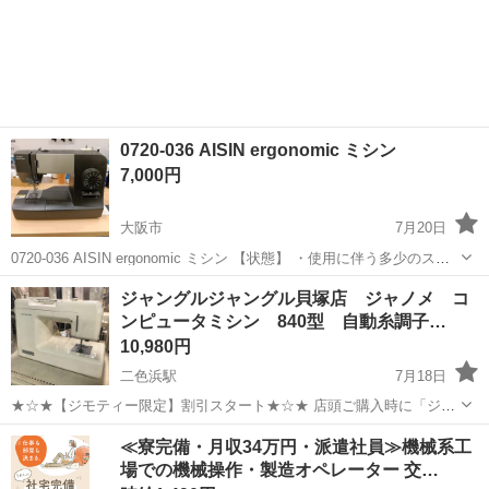
0720-036 AISIN ergonomic ミシン
7,000円
大阪市
7月20日
0720-036 AISIN ergonomic ミシン 【状態】 ・使用に伴う多少のス
レ、キズ、落としきれない汚れなどございます ・詳細は現地でご確認
大阪
大阪市
生活家電
現地
ジャングルジャングル貝塚店 ジャノメ コ
ください ・お値引きは出来かねますのでご了承願います ...
ンピュータミシン 840型 自動糸調子…
10,980円
二色浜駅
7月18日
★☆★【ジモティー限定】割引スタート★☆★ 店頭ご購入時に「ジモ
ティーを見た」とお伝え頂くと 【店頭価格より 家具•家電は7%OFF！
大阪
貝塚市
二色浜駅
生活家電
ジャングル
≪寮完備・月収34万円・派遣社員≫機械系工
その他商品は3%OFF!!】にてご購入出来ます！ 家具ならご自身でお持
場での機械操作・製造オペレーター 交…
ち帰りの場合に...