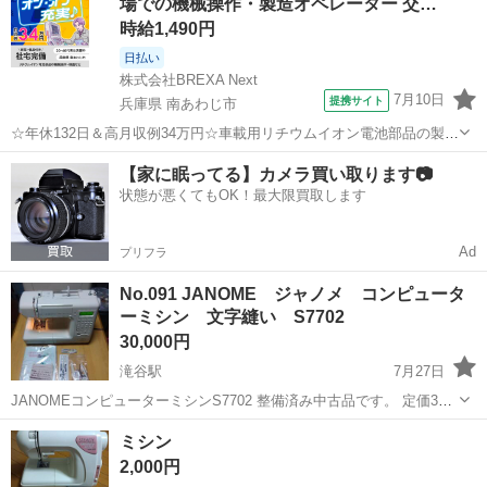
場での機械操作・製造オペレーター 交…
ことを確認してます。 ...
時給1,490円
日払い
株式会社BREXA Next
7月10日
提携サイト
兵庫県 南あわじ市
☆年休132日＆高月収例34万円☆車載用リチウムイオン電池部品の製造
／4勤2休でオフも充実♪／家具・家電付き社宅あり＆前払いで生活支援
兵庫
南あわじ市
その他
【家に眠ってる】カメラ買い取ります📷
物資が受け取れる◎／20〜40代男女活躍中！ 車載用リチウムイオン電
状態が悪くてもOK！最大限買取します
池部品の製造 車載用...
Ad
プリフラ
No.091 JANOME ジャノメ コンピュータ
ーミシン 文字縫い S7702
30,000円
滝谷駅
7月27日
JANOMEコンピューターミシンS7702 整備済み中古品です。 定価30
万ほどのミシンです。 綺麗にしてあるので気持ち良く使ってもらえる
大阪
富田林市
滝谷駅
生活家電
自動
ミシン
と思いますがカバーの日焼けはあります。 取説や付属品は揃ってま
2,000円
す。 分解清掃注...