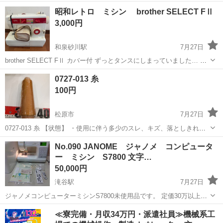
お願いします
大阪
松原市
河内天美駅
生活家電
昭和レトロ ミシン brother SELECT FⅡ
3,000円
和泉砂川駅
7月27日
brother SELECT FⅡ カバー付 ずっとタンスにしまっていました… ド
タキャンしない方、引き取りに来てくださる方のみお問い合わせくだ
大阪
泉南市
和泉砂川駅
生活家電
0727-013 糸
さい。
100円
松原市
7月27日
0727-013 糸 【状態】 ・使用に伴う多少のスレ、キズ、落としきれな
い汚れなどございます ・詳細は現地でご確認ください ・お値引きは出
大阪
松原市
生活家電
現地
No.090 JANOME ジャノメ コンピュータ
来かねますのでご了承願います ※中古品のため、状態についてはご理
ー ミシン S7800 文字…
解...
50,000円
滝谷駅
7月27日
ジャノメコンピューターミシンS7800未使用品です。 定価30万以上す
るミシンです。 展示品として置かれていたもので数年前に仕入れてま
大阪
富田林市
滝谷駅
生活家電
自動
≪寮完備・月収34万円・派遣社員≫機械系工
す。保管期間が長いため出品前に整備をし試し縫いをして異常がない