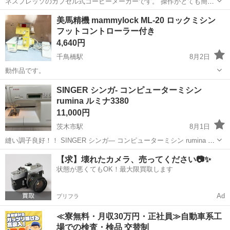
ネスプレッソのカプセル式コーヒーメーカーです。 操作がとても簡単
で、カプセルを入れてボタンを押すだけで、美味しいコーヒーがすぐ
大阪
大阪市
大阪駅
生活家電
コンパクト
美馬精機 mammylock ML-20 ロックミシン
に淹れられます。 ◼︎ 主な機能 • ワンタッチ抽出で使いやすい • 取り外
フットコントローラー付き
し可能な透明給水...
4,640円
千鳥橋駅
8月2日
動作品です。
大阪
大阪市
千鳥橋駅
生活家電
SINGER シンガ- コンピューターミシン
rumina ルミナ3380
11,000円
茨木市駅
8月1日
縫い調子良好！！ SINGER シンガ― コンピューターミシン rumina ル
ミナ3380 実用縫い ミシン 液晶表示のシンプルなデジタル操作なの
大阪
茨木市
茨木市駅
生活家電
【求】壊れたカメラ、売ってください📷✨
で、ミシンが初めての方や難しいパネル操作をしたくない方にピッタ
状態が悪くてもOK！最大限買取します
リのミシンで...
Ad
プリフラ
≪寮無料・月収30万円・正社員≫自動車系工
場での検査・検品 交替制