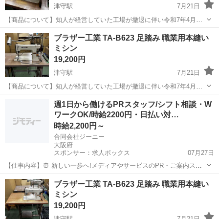
津守駅
7月21日
【商品について】知人が経営していた工場が撤退に伴い令和7年4月に
譲り受けました。4月まで使用してました。他にも数十台ございますの
大阪
大阪市
津守駅
生活家電
足踏み
ブラザー工業 TA-B623 足踏み 職業用本縫い
で、出品ページをご確認ください。 職業用ミシンをご検討している方
ミシン
におすすめいたします。現...
19,200円
津守駅
7月21日
【商品について】知人が経営していた工場が撤退に伴い令和7年4月に
譲り受けました。4月まで使用してました。他にも数十台ございますの
大阪
大阪市
津守駅
生活家電
足踏み
週1日から働けるPRスタッフ/シフト相談・W
で、出品ページをご確認ください。 職業用ミシンをご検討している方
ワークOK/時給2200円・日払い対…
におすすめいたします。現...
時給2,200円～
合同会社ジーニー
大阪府
スポンサー：求人ボックス
07月27日
【仕事内容】⏰ 新しい一歩へ!メディアやサービスのPR・ご案内スタ
ッフのお仕事! 「空いている曜日を活かして、無理なく働きたい⏰」
アルバイト・パート / 業務委託
ブラザー工業 TA-B623 足踏み 職業用本縫い
「シフトを相談しながら、収入を増やしたい 」 そんな想いを、合同会
ミシン
社ジーニーがしっかりサポートしま...
19,200円
津守駅
7月21日