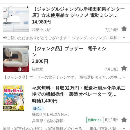
【ジャングルジャングル岸和田和泉インター
店】☆未使用品☆ ジャノメ 電動ミシン…
14,980円
和泉中央駅
7月14日
📢ご覧いただきありがとうございます！ ジャングルジャングル岸和田
和泉インター店です！ 🚨【重要なお知らせ】🚨 弊社を装ったサイトに
大阪
和泉市
和泉中央駅
生活家電
ジャングル
【ジャンク品】ブラザー 電子ミシ
ご注意ください！ 当店のジモティー出品情報・画像が、複数のサイト
ン
に転載...
2,000円
福島駅
7月14日
【ジャンク品】ブラザーの電子ミシンです。 模様選択ダイヤルの中の
部品が欠けてしまっています。 電源は🔌入り、ランプも付き、一応動
大阪
大阪市
福島駅
生活家電
≪寮無料・月収32万円・派遣社員≫化学系工
きますが、 縫い目模様の選択ができません。 本体のみで、備品はつき
場での機械操作・製造オペレーター 交…
ません。 あらかじめご理解の上...
時給1,400円
日払い
株式会社BREXA Next
6月19日
提携サイト
兵庫県 白浜の宮駅
家具・家電付きの社宅に＼家賃無料／で住める！｜車体用電池の製造