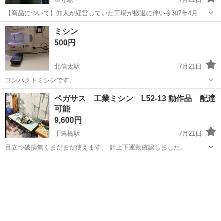
【商品について】知人が経営していた工場が撤退に伴い令和7年4月に
譲り受けました。4月まで使用してました。他にも数十台ございますの
大阪
大阪市
津守駅
生活家電
足踏み
ミシン
で、出品ページをご確認ください。 職業用ミシンをご検討している方
500円
におすすめいたします。現...
北信太駅
7月21日
コンパクトミシンです。
大阪
和泉市
北信太駅
生活家電
ペガサス 工業ミシン L52-13 動作品 配達
可能
9,600円
千鳥橋駅
7月21日
目立つ破損無くまだまだ使えます。 針上下運動確認しました。
大阪
大阪市
千鳥橋駅
生活家電