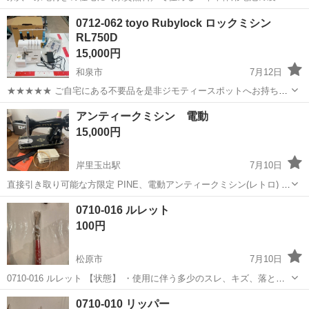
｜未経験から月収例32万円♪｜さらに【年間休日130日】！ 人気の工場
兵庫
姫路市
白浜の宮駅
その他
0712-062 toyo Rubylock ロックミシン
のお仕事 ◇車体用電池の製造◇ 機械の操作、部品のセッティング、検
RL750D
査、清掃業務など。 ...
15,000円
和泉市
7月12日
★★★★★ ご自宅にある不要品を是非ジモティースポットへお持ち込
みしませんか？ 家電、趣味・スポーツ・レジャー用品、こども用品、
大阪
和泉市
生活家電
ロックミシン
アンティークミシン 電動
衣料服飾品、生活雑貨、家具、本、CD・DVDなどが無料でまとめて持
15,000円
ち込めます！ ※詳細はこ...
岸里玉出駅
7月10日
直接引き取り可能な方限定 PINE、電動アンティークミシン(レトロ) 自
宅で縫製の仕事で使っていたミシンです。 主にデニムや革製品など厚
大阪
大阪市
岸里玉出駅
生活家電
メモリ
0710-016 ルレット
地の生地に使用してた品です！ (普通生地ももちろん可) 状態はものす
100円
ごく綺麗でサビな...
松原市
7月10日
0710-016 ルレット 【状態】 ・使用に伴う多少のスレ、キズ、落とし
きれない汚れなどございます ・詳細は現地でご確認ください ・お値引
大阪
松原市
生活家電
ルレット
0710-010 リッパー
きは出来かねますのでご了承願います ※中古品のため、状態について