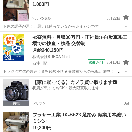
1,000円
願いします 確認してい...
浜寺公園駅
7月22日
下糸の調子が悪く、最近は使っていなかったミシンです
大阪
堺市
浜寺公園駅
生活家電
≪寮無料・月収30万円・正社員≫自動車系工
場での検査・検品 交替制
月給240,250円
株式会社BREXA Next
7月10日
提携サイト
石津川駅
トラクタ本体の製造！資格経験不問★異業種からの転職活躍中！月収
例29万円以上！生活支援物資事前対応可◎即日入寮OK！寮費はずっと
大阪
堺市
石津川駅
その他
【家に眠ってる】カメラ買い取ります📷
無料＆備品付き1R寮完備！赴任旅費会社負担！工場まで無料送迎あり
状態が悪くてもOK！最大限買取します
◎《大阪府堺市》 人気の工場の...
Ad
プリフラ
ブラザー工業 TA-B623 足踏み 職業用本縫い
ミシン
19,200円