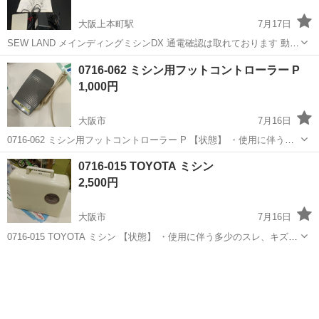
大阪上本町駅
7月17日
SEW LAND メインディングミシンDX 通電確認は取れております 動作
確認は取れておりません
大阪
大阪市
大阪上本町駅
生活家電
0716-062 ミシン用フットコントローラー P
1,000円
大阪市
7月16日
0716-062 ミシン用フットコントローラー P 【状態】 ・使用に伴う多
少のスレ、キズ、落としきれない汚れなどございます ・詳細は現地で
大阪
大阪市
生活家電
フットコントローラー
0716-015 TOYOTA ミシン
ご確認ください ・お値引きは出来かねますのでご了承願います ※中
2,500円
古...
大阪市
7月16日
0716-015 TOYOTA ミシン 【状態】 ・使用に伴う多少のスレ、キズ、
落としきれない汚れなどございます ・詳細は現地でご確認ください ・
大阪
大阪市
生活家電
現地
お値引きは出来かねますのでご了承願います ※中古品のため、状...