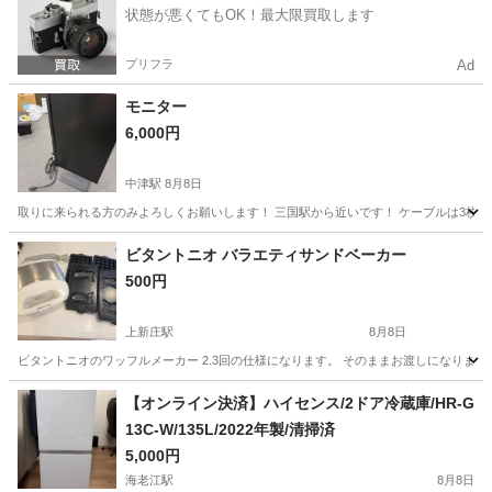
状態が悪くてもOK！最大限買取します
プリフラ
Ad
モニター
6,000円
中津駅
8月8日
取りに来られる方のみよろしくお願いします！ 三国駅から近いです！ ケーブルは3枚目確認してく
大阪
大阪市
中津駅
家電
ビタントニオ バラエティサンドベーカー
500円
上新庄駅
8月8日
ビタントニオのワッフルメーカー 2.3回の仕様になります。 そのままお渡しになります
大阪
大阪市
上新庄駅
キッチン家電
【オンライン決済】ハイセンス/2ドア冷蔵庫/HR-G
13C-W/135L/2022年製/清掃済
5,000円
海老江駅
8月8日