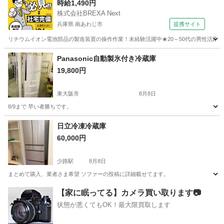
時給1,490円
株式会社BREXA Next
兵庫県 南あわじ市
提携サイト
リチウムイオン電池部品の製造装置の操作作業！未経験活躍中★20～50代の男性活躍中
兵庫
南あわじ市
その他
Panasonic自動製氷付き冷蔵庫
19,800円
東大阪市
8月8日
8/9まで 早い者勝ちです。
大阪
東大阪市
キッチン家電
日立冷凍冷蔵庫
60,000円
少路駅
8月8日
まとめて購入、業者さま希望 ソファーの投稿に詳細載せてます。
大阪
豊中市
少路駅
キッチン家電
【家に眠ってる】カメラ買い取ります📷
状態が悪くてもOK！最大限買取します