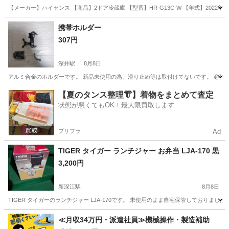
【メーカー】ハイセンス 【商品】2ドア冷蔵庫 【型番】HR-G13C-W 【年式】2022年製 【購入】2
大阪
大阪市
海老江駅
キッチン家電
ハイセンス
携帯ホルダー
307円
深井駅
8月8日
アルミ合金のホルダーです。 新品未使用の為、滑り止め等は取付けてないです。 必要
大阪
堺市
深井駅
電話、ＦＡＸ
アルミ
【夏のタンス整理👘】着物をまとめて査定
状態が悪くてもOK！最大限買取します
プリフラ
Ad
TIGER タイガー ランチジャー お弁当 LJA-170 黒
3,200円
新深江駅
8月8日
TIGER タイガーのランチジャー LJA-170です。 未使用のまま自宅保管しておりま
大阪
大阪市
新深江駅
その他
≪月収34万円・派遣社員≫機械操作・製造補助