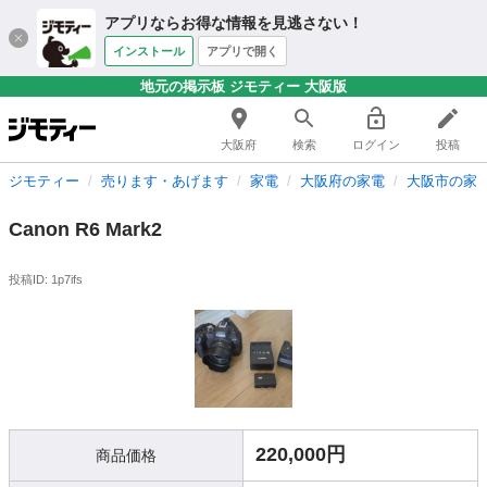
アプリならお得な情報を見逃さない！
インストール
アプリで開く
地元の掲示板 ジモティー 大阪版
大阪府
検索
ログイン
投稿
ジモティー
売ります・あげます
家電
大阪府の家電
大阪市の家
Canon R6 Mark2
投稿ID: 1p7ifs
220,000円
商品価格