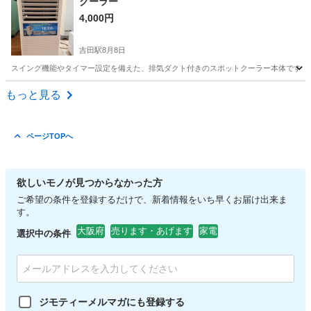
クーラー
4,000円
吉田駅
8月8日
スイング機能やタイマー設定を備えた、排気ダクト付きのスポットクーラー本体です。 - タイ
大阪
東大阪市
吉田駅
季節、空調家電
もっと見る
ページTOPへ
欲しいモノが見つからなかった方
ご希望の条件を登録するだけで、新着情報をいち早くお届け出来ま
す。
大阪府
売ります・あげます
家電
選択中の条件
ジモティーメルマガにも登録する