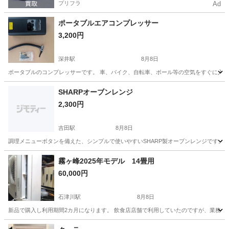
プリフラ
Ad
ポータブルエアコンプレッサー
3,200円
深井駅
8月8日
ポータブルのコンプレッサーです。 車、バイク、自転車、ボール等の空気をすぐに入れれ
大阪
堺市
深井駅
生活家電
SHARPオーブンレンジ
2,300円
吉田駅
8月8日
調理メニューボタンを備えた、シンプルで使いやすいSHARP製オーブンレンジです。 お皿なし - 
大阪
東大阪市
吉田駅
キッチン家電
SHARP
霧ヶ峰2025年モデル 14畳用
60,000円
石津川駅
8月8日
新品で購入し利用期間2カ月になります。 飲食店店舗で利用していたのですが、業務用切
大阪
堺市
石津川駅
季節、空調家電