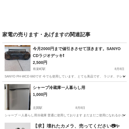
家電の売ります・あげますの関連記事
今月2000円まで値引きさせて頂きます。SANYO
CDラジオデッキ❗
2,500円
有楽町駅
8月8日
SANYO PH-WCD 660です 今でも使用しています、とても美品です、 ラジオ、テレビ
大阪
岸和田市
有楽町駅
オーディオ
SANYO
シャープ冷蔵庫一人暮らし用
1,000円
北巽駅
8月8日
シャープ 一人暮らし用冷蔵庫 普通に使用しております まだまだご使用になれるかと
大阪
大阪市
北巽駅
キッチン家電
【求】壊れたカメラ、売ってください📷✨