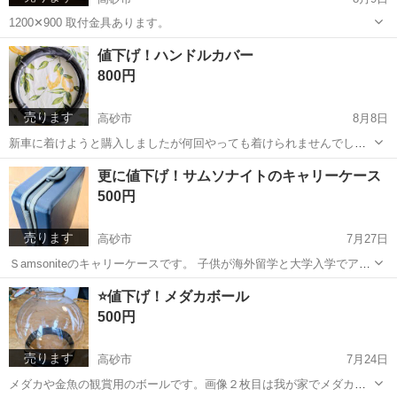
1200✕900 取付金具あります。
兵庫
高砂市
オフィス用家具
値下げ！ハンドルカバー
800円
売ります
高砂市
8月8日
新車に着けようと購入しましたが何回やっても着けられませんでし
た。 ハンドルを持つ部分が立体的にデザインされているのでハンドル
兵庫
高砂市
アクセサリー
ハンドル
更に値下げ！サムソナイトのキャリーケース
操作に安心感のあるカバーです。 37✕9.5 S TOMBOYと記載がありま
500円
す 我が家のハンドル...
売ります
高砂市
7月27日
Ｓamsoniteのキャリーケースです。 子供が海外留学と大学入学でアパ
ートへ荷物搬入の手持ち用で使いました。使うことがなくなったので
兵庫
高砂市
バッグ
キャリー
⭐️値下げ！メダカボール
お譲りします。４個の車輪も軽くスムーズに動きます。ダイヤルキー
500円
で開閉してます。
売ります
高砂市
7月24日
メダカや金魚の観賞用のボールです。画像２枚目は我が家でメダカを