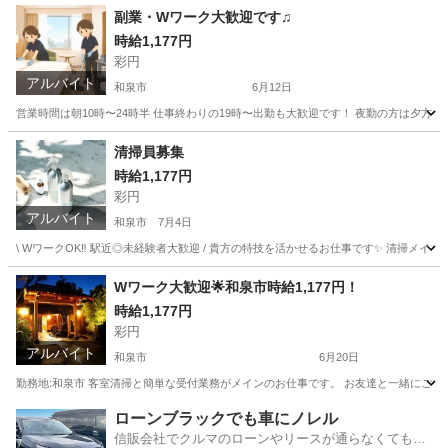
大阪
和泉市
旅館
時給
副業・Wワーク大歓迎です♫
時給1,177円
彩円
アルバイト
和泉市
6月12日
営業時間は朝10時〜24時半 仕事終わりの19時〜出勤も大歓迎です！ 夜勤の方は夕方までの
大阪
和泉市
旅館
時給
清掃員募集
時給1,177円
彩円
アルバイト
和泉市
7月4日
\ WワークOK‼︎ 駅近◎未経験者大歓迎 / 貴方の特技を活かせるお仕事です✨ 清掃
大阪
和泉市
清掃
スタッフ
Wワーク大歓迎🌟和泉市時給1,177円！
時給1,177円
彩円
アルバイト
和泉市
6月20日
勤務地:和泉市 客室清掃と簡単な受付業務がメインのお仕事です。 お友達と一緒にご応募も可能
大阪
和泉市
旅館
時給
ローンブラックでも車にノレル
信販会社でクルマのローンやリースが通らなくてもク