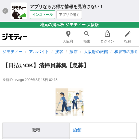
アプリならお得な情報を見逃さない！
インストール
アプリで開く
地元の掲示板 ジモティー 大阪版
大阪府
検索
ログイン
投稿
ジモティー
アルバイト
接客
旅館
大阪府の旅館
和泉市の旅館
【日払いOK】清掃員募集【急募】
投稿ID: xvogo
2026年6月15日 02:13
職種
旅館