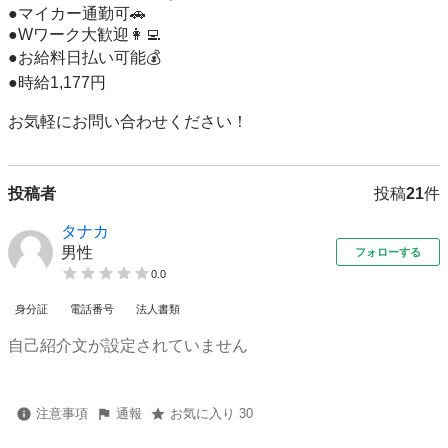
●マイカー通勤可🚗

●Wワーク大歓迎👩‍💻

●お給料日払い可能💰

●時給1,177円

お気軽にお問い合わせください！
投稿者
投稿
21
件
タナカ
男性
フォローする
0.0
身分証
電話番号
法人書類
自己紹介文が設定されていません
注意事項
通報
お気に入り 30