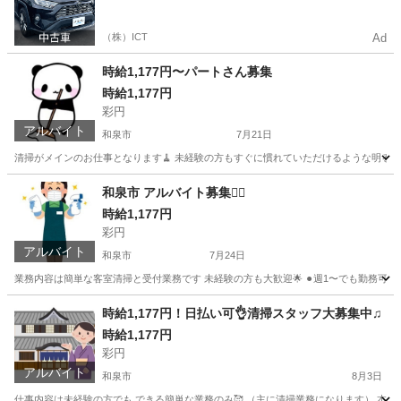
ルマをご利用いただけるサービスがあります！
（株）ICT
Ad
時給1,177円〜パートさん募集
時給1,177円
彩円
アルバイト
和泉市
7月21日
清掃がメインのお仕事となります🧹 未経験の方もすぐに慣れていただけるような明るい職場
大阪
和泉市
その他
パート
和泉市 アルバイト募集🙋‍♂️
時給1,177円
彩円
アルバイト
和泉市
7月24日
業務内容は簡単な客室清掃と受付業務です 未経験の方も大歓迎🌟 ⚫︎週1〜でも勤務可能👩‍💼
大阪
和泉市
旅館
時給
時給1,177円！日払い可👌清掃スタッフ大募集中♫
時給1,177円
彩円
アルバイト
和泉市
8月3日
仕事内容は未経験の方でも できる簡単な業務のみ🥰 （主に清掃業務になります） 本業があ