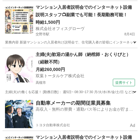
大阪
四條畷市
四条畷駅
接客
スタッフ
マンション入居者説明会でのインターネット設備
説明スタッフ📺副業でも可能！長期勤務可能！
時給1,500円
株式会社オフィスグローヴ
交野市駅
8月4日
業務内容 新築マンションの入居者向け説明会で、住宅購入者の皆様にインターネット設
大阪
交野市
交野市駅
接客
スタッフ
主婦(夫)歓迎の湯かん師（納棺師・おくりびと）
（経験不問）
月給260,000円
双葉トータルケア株式会社
高槻市
提携サイト
主婦(夫)の働くを応援！ [勤務日数]： 週5日~ 08:30~17:30 月/火/水/木/金/土
大阪
高槻市
フロント
自動車メーカーの期間従業員募集
高収入・無料の寮費・通勤バス等によりお金が貯まり
やすい環境
トヨタ自動車株式会社
Ad
マンション入居者説明会でのインターネット設備