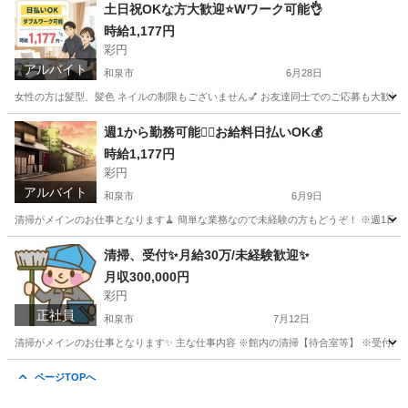
大阪
和泉市
旅館
業務
土日祝OKな方大歓迎⭐️Wワーク可能👌
時給1,177円
彩円
アルバイト
和泉市
6月28日
女性の方は髪型、髪色 ネイルの制限もございません💅 お友達同士でのご応募も大歓迎🌟 
大阪
和泉市
旅館
時給
週1から勤務可能🙆‍♀️お給料日払いOK💰
時給1,177円
彩円
アルバイト
和泉市
6月9日
清掃がメインのお仕事となります🧹 簡単な業務なので未経験の方もどうぞ！ ※週1日〜勤務可能❤️
大阪
和泉市
旅館
年末年始
清掃、受付✨月給30万/未経験歓迎✨
月収300,000円
彩円
正社員
和泉市
7月12日
清掃がメインのお仕事となります✨ 主な仕事内容 ※館内の清掃【待合室等】 ※受付業務 和
大阪
和泉市
その他
業務
ページTOPへ