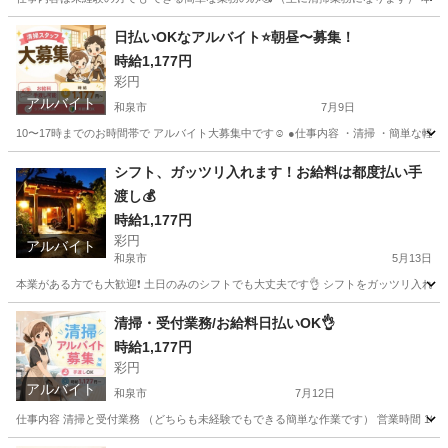
大阪
和泉市
旅館
時給
日払いOKなアルバイト⭐️朝昼〜募集！
時給1,177円
彩円
アルバイト
和泉市
7月9日
10〜17時までのお時間帯で アルバイト大募集中です☺️ ●仕事内容 ・清掃 ・簡単な軽作業 
大阪
和泉市
旅館
時給
シフト、ガッツリ入れます！お給料は都度払い手
渡し💰
時給1,177円
彩円
アルバイト
和泉市
5月13日
本業がある方でも大歓迎❗️ 土日のみのシフトでも大丈夫です👌 シフトをガッツリ入れたい
大阪
和泉市
旅館
給料
清掃・受付業務/お給料日払いOK👌
時給1,177円
彩円
アルバイト
和泉市
7月12日
仕事内容 清掃と受付業務 （どちらも未経験でもできる簡単な作業です） 営業時間 10〜24時半 