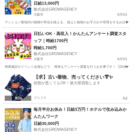
日給13,000円
株式会社GROWAGENCY
大阪市
8月5日
マンション敷地内の植物や草花を植える、 植えた植物のお手入れや管理をするお仕事です
大阪
大阪市
その他
植物
日払いOK・高収入！かんたんアンケート調査スタ
ッフ｜時給1700円
時給1,700円
株式会社GROWAGENCY
大阪市
8月5日
商業施設やイベント会場などで、 簡単なアンケート調査を行うお仕事です！ 【具体的には
大阪
大阪市
その他
時給
【求】古い着物、売ってください👘✨
状態が悪くてもOK！最大限買取します
プリフラ
Ad
毎月半分お休み！日給3万円！ホテルで住み込みか
んたんワーク
日給30,000円
株式会社GROWAGENCY