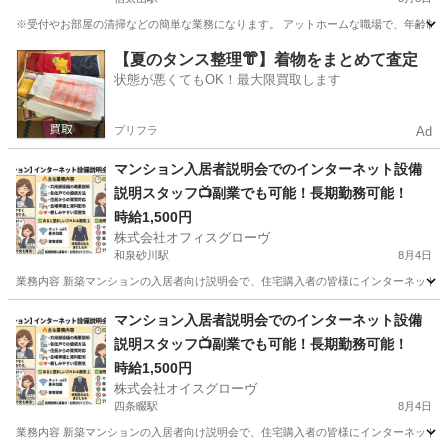
※受付やお部屋の清掃などの簡単な業務になります。 アットホームな職場で、年齢制限もあ
大阪
和泉市
信太山駅
旅館
業務
【夏のタンス整理👘】着物をまとめて査定
状態が悪くてもOK！最大限買取します
プリフラ
Ad
マンション入居者説明会でのインターネット設備
説明スタッフ📺副業でも可能！長期勤務可能！
時給1,500円
株式会社オフィスグローヴ
和泉砂川駅
8月4日
業務内容 新築マンションの入居者向け説明会で、住宅購入者の皆様にインターネット設
大阪
泉南市
和泉砂川駅
接客
スタッフ
マンション入居者説明会でのインターネット設備
説明スタッフ📺副業でも可能！長期勤務可能！
時給1,500円
株式会社オイスグローヴ
四条畷駅
8月4日
業務内容 新築マンションの入居者向け説明会で、住宅購入者の皆様にインターネット設