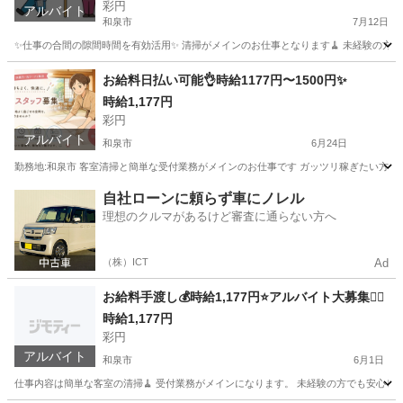
彩円
アルバイト
和泉市
7月12日
✨仕事の合間の隙間時間を有効活用✨ 清掃がメインのお仕事となります🧹 未経験の方も
大阪
和泉市
接客
土日
お給料日払い可能👌時給1177円〜1500円✨
時給1,177円
彩円
アルバイト
和泉市
6月24日
勤務地:和泉市 客室清掃と簡単な受付業務がメインのお仕事です ガッツリ稼ぎたい方、副業
大阪
和泉市
旅館
給料日
自社ローンに頼らず車にノレル
理想のクルマがあるけど審査に通らない方へ
（株）ICT
Ad
お給料手渡し💰時給1,177円⭐️アルバイト大募集💁‍♀️
時給1,177円
彩円
アルバイト
和泉市
6月1日
仕事内容は簡単な客室の清掃🧹 受付業務がメインになります。 未経験の方でも安心して働いて