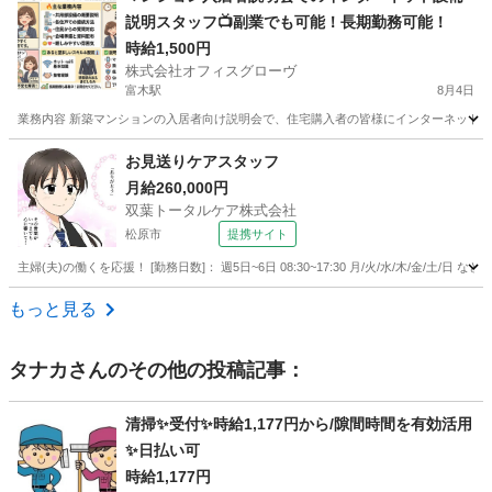
説明スタッフ📺副業でも可能！長期勤務可能！
時給1,500円
株式会社オフィスグローヴ
富木駅
8月4日
業務内容 新築マンションの入居者向け説明会で、住宅購入者の皆様にインターネット設
大阪
泉北郡
富木駅
接客
スタッフ
お見送りケアスタッフ
月給260,000円
双葉トータルケア株式会社
松原市
提携サイト
主婦(夫)の働くを応援！ [勤務日数]： 週5日~6日 08:30~17:30 月/火/水/木/金/土
大阪
松原市
フロント
もっと見る
タナカ
さんのその他の投稿記事：
清掃✨受付✨時給1,177円から/隙間時間を有効活用
✨日払い可
時給1,177円