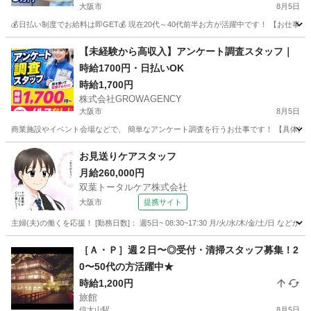
大阪市
8月5日
💰日払い制度でお給料は即GET💰 現在20代～40代前半お方が活躍中です！ 【お仕
大阪
大阪市
ホテル
給料
【未経験から高収入】アンケート調査スタッフ｜
時給1700円・日払いOK
時給1,700円
株式会社GROWAGENCY
大阪市
8月5日
商業施設やイベント会場などで、 簡単なアンケート調査を行うお仕事です！ 【具体的には
大阪
大阪市
その他
時給
お見送りケアスタッフ
月給260,000円
双葉トータルケア株式会社
大阪市
提携サイト
主婦(夫)の働くを応援！ [勤務日数]： 週5日~ 08:30~17:30 月/火/水/木/金/土/
大阪
大阪市
フロント
［Ａ・Ｐ］週２日〜◎受付・清掃スタッフ募集！2
0〜50代の方活躍中★
時給1,200円
旅館
信太山駅
8月5日