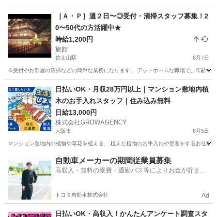
［Ａ・Ｐ］週２日〜◎受付・清掃スタッフ募集！2
0〜50代の方活躍中★
時給1,200円
旅館
信太山駅
8月7日
※受付やお部屋の清掃などの簡単な業務になります。 アットホームな職場で、年齢制限もあ
大阪
和泉市
信太山駅
旅館
業務
日払いOK・月収28万円以上｜マンション敷地内植
木のお手入れスタッフ｜住み込み無料
日給13,000円
株式会社GROWAGENCY
大阪市
8月5日
マンション敷地内の植物や草花を植える、 植えた植物のお手入れや管理をするお仕事です
大阪
大阪市
その他
植物
自動車メーカーの期間従業員募集
高収入・無料の寮費・通勤バス等によりお金が貯まり
やすい環境
トヨタ自動車株式会社
Ad
日払いOK・高収入！かんたんアンケート調査スタ