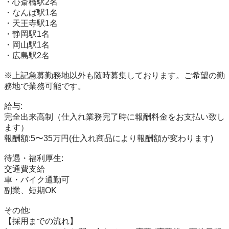
・心斎橋駅2名

・なんば駅1名

・天王寺駅1名

・静岡駅1名

・岡山駅1名

・広島駅2名

※上記急募勤務地以外も随時募集しております。ご希望の勤
務地で業務可能です。

給与: 

完全出来高制（仕入れ業務完了時に報酬料金をお支払い致し
ます）

報酬額:5〜35万円(仕入れ商品により報酬額が変わります)

待遇・福利厚生: 

交通費支給

車・バイク通勤可

副業、短期OK

その他: 

【採用までの流れ】
