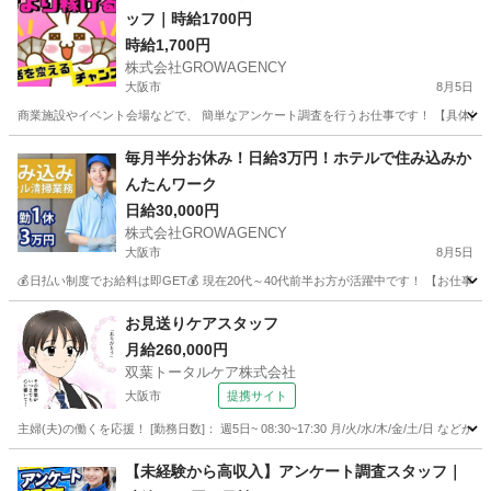
ッフ｜時給1700円
時給1,700円
株式会社GROWAGENCY
大阪市
8月5日
商業施設やイベント会場などで、 簡単なアンケート調査を行うお仕事です！ 【具体的には
大阪
大阪市
その他
時給
毎月半分お休み！日給3万円！ホテルで住み込みか
んたんワーク
日給30,000円
株式会社GROWAGENCY
大阪市
8月5日
💰日払い制度でお給料は即GET💰 現在20代～40代前半お方が活躍中です！ 【お仕
大阪
大阪市
ホテル
給料
お見送りケアスタッフ
月給260,000円
双葉トータルケア株式会社
大阪市
提携サイト
主婦(夫)の働くを応援！ [勤務日数]： 週5日~ 08:30~17:30 月/火/水/木/金/土/
大阪
大阪市
フロント
【未経験から高収入】アンケート調査スタッフ｜