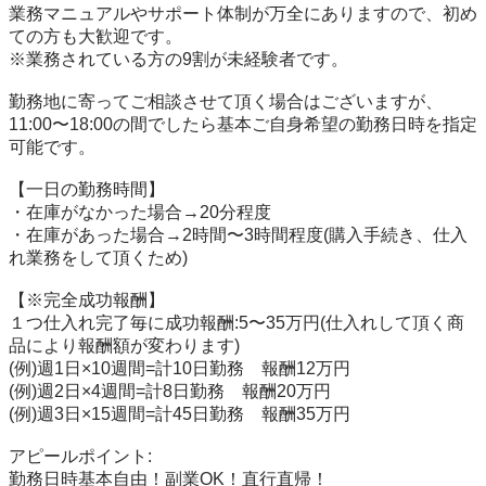
業務マニュアルやサポート体制が万全にありますので、初め
ての方も大歓迎です。

※業務されている方の9割が未経験者です。

勤務地に寄ってご相談させて頂く場合はございますが、
11:00〜18:00の間でしたら基本ご自身希望の勤務日時を指定
可能です。

【一日の勤務時間】

・在庫がなかった場合→20分程度

・在庫があった場合→2時間〜3時間程度(購入手続き、仕入
れ業務をして頂くため)

【※完全成功報酬】

１つ仕入れ完了毎に成功報酬:5〜35万円(仕入れして頂く商
品により報酬額が変わります)

(例)週1日×10週間=計10日勤務　報酬12万円

(例)週2日×4週間=計8日勤務　報酬20万円

(例)週3日×15週間=計45日勤務　報酬35万円

アピールポイント: 

勤務日時基本自由！副業OK！直行直帰！
