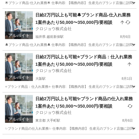
🌟ブランド商品-仕入れ業務🌟 仕事内容: 【職務内容】 生産元のブランド店舗に訪問して
新潟
新潟市
新潟駅
その他
仕入れ
日給2万円以上も可能🔔ブランド商品-仕入れ業務
1案件あたり50,000〜350,000円/要相談
クロジョウ株式会社
アルバイト
福井県 越前新保駅
8月6日
🔔ブランド商品-仕入れ業務🔔 仕事内容: 【職務内容】 生産元のブランド店舗に訪問して
福井
福井市
越前新保駅
その他
仕入れ
日給2万円以上も可能⭐️ブランド商品：仕入れ業務
1案件あたり50,000〜350,000円/要相談
クロジョウ株式会社
アルバイト
大阪駅
8月1日
⭐️ブランド商品：仕入れ業務⭐️ 仕事内容: 【職務内容】 生産元のブランド店舗に訪問し
大阪
大阪市
大阪駅
その他
仕入れ
日給2万円以上も可能✨ブランド商品の仕入れ業務
1案件あたり50,000〜350,000円/要相談
クロジョウ株式会社
アルバイト
東京都 大手町駅
8月6日
✨ブランド商品の仕入れ業務✨ 仕事内容: 【職務内容】 生産元のブランド店舗に訪問して頂
東京
千代田区
大手町駅
その他
仕入れ