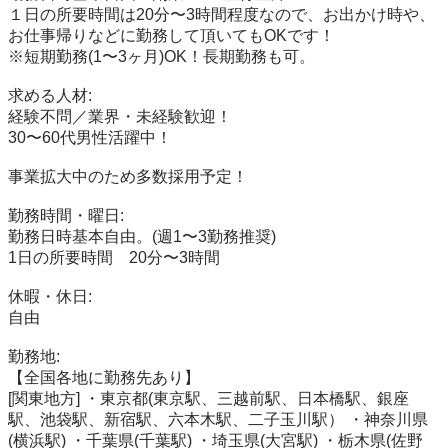
１日の所要時間は20分〜3時間程度なので、お出かけ時や、
お仕事帰りなどに勤務して頂いてもOKです！

※短期勤務(1〜3ヶ月)OK！長期勤務も可。

求める人材: 

経験不問／業界・未経験歓迎！

30〜60代男性活躍中！

事業拡大中のため多数採用予定！

勤務時間・曜日: 

勤務日時基本自由。(週1〜3勤務推奨)

1日の所要時間　20分〜3時間

休暇・休日: 

自由

勤務地: 

【全国各地に勤務先あり】

[関東地方] ・東京都(東京駅、三越前駅、日本橋駅、銀座
駅、池袋駅、新宿駅、六本木駅、二子玉川駅） ・神奈川県
(横浜駅) ・千葉県(千葉駅) ・埼玉県(大宮駅) ・栃木県(佐野