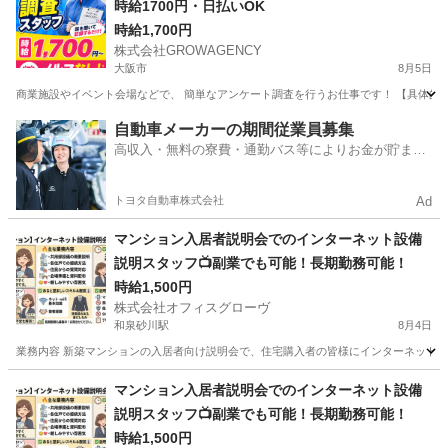
時給1700円・日払いOK
時給1,700円
株式会社GROWAGENCY
大阪市
8月5日
商業施設やイベント会場などで、 簡単なアンケート調査を行うお仕事です！ 【具体的には
大阪
大阪市
その他
時給
自動車メーカーの期間従業員募集
高収入・無料の寮費・通勤バス等によりお金が貯まり
やすい環境
トヨタ自動車株式会社
Ad
マンション入居者説明会でのインターネット設備
説明スタッフ📺副業でも可能！長期勤務可能！
時給1,500円
株式会社オフィスグローヴ
和泉砂川駅
8月4日
業務内容 新築マンションの入居者向け説明会で、住宅購入者の皆様にインターネット設
大阪
泉南市
和泉砂川駅
接客
スタッフ
マンション入居者説明会でのインターネット設備
説明スタッフ📺副業でも可能！長期勤務可能！
時給1,500円