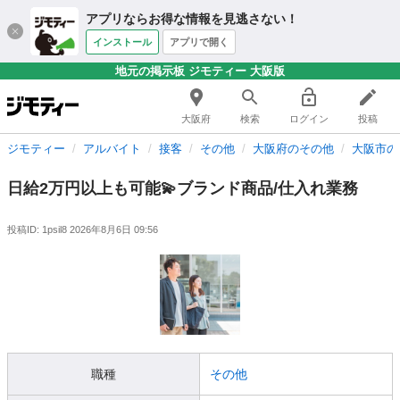
アプリならお得な情報を見逃さない！
インストール
アプリで開く
地元の掲示板 ジモティー 大阪版
大阪府
検索
ログイン
投稿
ジモティー
アルバイト
接客
その他
大阪府のその他
大阪市の
日給2万円以上も可能💫ブランド商品/仕入れ業務
投稿ID: 1psil8
2026年8月6日 09:56
職種
その他