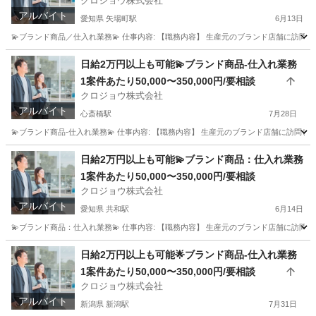
クロジョウ株式会社
アルバイト
愛知県 矢場町駅
6月13日
💫ブランド商品／仕入れ業務💫 仕事内容: 【職務内容】 生産元のブランド店舗に訪問して
愛知
名古屋市
矢場町駅
その他
仕入れ
日給2万円以上も可能💫ブランド商品-仕入れ業務
1案件あたり50,000〜350,000円/要相談
クロジョウ株式会社
アルバイト
心斎橋駅
7月28日
💫ブランド商品-仕入れ業務💫 仕事内容: 【職務内容】 生産元のブランド店舗に訪問して
大阪
大阪市
心斎橋駅
その他
仕入れ
日給2万円以上も可能💫ブランド商品：仕入れ業務
1案件あたり50,000〜350,000円/要相談
クロジョウ株式会社
アルバイト
愛知県 共和駅
6月14日
💫ブランド商品：仕入れ業務💫 仕事内容: 【職務内容】 生産元のブランド店舗に訪問して
愛知
大府市
共和駅
その他
仕入れ
日給2万円以上も可能🌟ブランド商品-仕入れ業務
1案件あたり50,000〜350,000円/要相談
クロジョウ株式会社
アルバイト
新潟県 新潟駅
7月31日