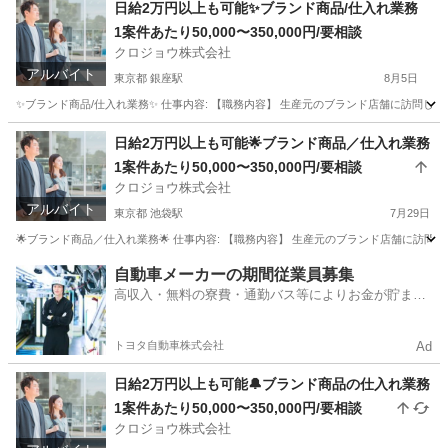
日給2万円以上も可能✨ブランド商品/仕入れ業務
1案件あたり50,000〜350,000円/要相談
クロジョウ株式会社
アルバイト
東京都 銀座駅
8月5日
✨ブランド商品/仕入れ業務✨ 仕事内容: 【職務内容】 生産元のブランド店舗に訪問して頂
東京
中央区
銀座駅
その他
仕入れ
日給2万円以上も可能🌟ブランド商品／仕入れ業務
1案件あたり50,000〜350,000円/要相談
クロジョウ株式会社
アルバイト
東京都 池袋駅
7月29日
🌟ブランド商品／仕入れ業務🌟 仕事内容: 【職務内容】 生産元のブランド店舗に訪問して
東京
豊島区
池袋駅
その他
仕入れ
自動車メーカーの期間従業員募集
高収入・無料の寮費・通勤バス等によりお金が貯まり
やすい環境
トヨタ自動車株式会社
Ad
日給2万円以上も可能🔔ブランド商品の仕入れ業務
1案件あたり50,000〜350,000円/要相談
クロジョウ株式会社