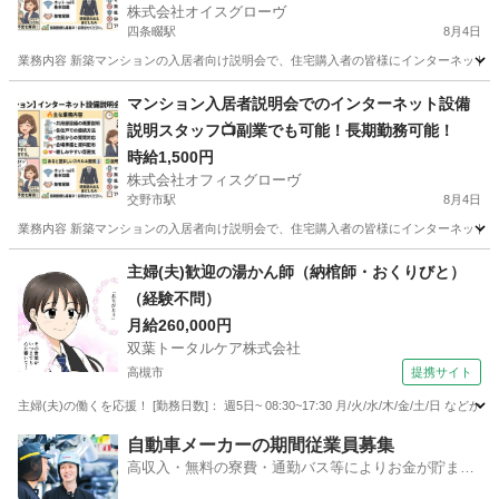
株式会社オイスグローヴ
四条畷駅
8月4日
業務内容 新築マンションの入居者向け説明会で、住宅購入者の皆様にインターネット設
大阪
四條畷市
四条畷駅
接客
スタッフ
マンション入居者説明会でのインターネット設備
説明スタッフ📺副業でも可能！長期勤務可能！
時給1,500円
株式会社オフィスグローヴ
交野市駅
8月4日
業務内容 新築マンションの入居者向け説明会で、住宅購入者の皆様にインターネット設
大阪
交野市
交野市駅
接客
スタッフ
主婦(夫)歓迎の湯かん師（納棺師・おくりびと）
（経験不問）
月給260,000円
双葉トータルケア株式会社
高槻市
提携サイト
主婦(夫)の働くを応援！ [勤務日数]： 週5日~ 08:30~17:30 月/火/水/木/金/土
大阪
高槻市
フロント
自動車メーカーの期間従業員募集
高収入・無料の寮費・通勤バス等によりお金が貯まり
やすい環境