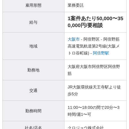
雇用形態
業務委託
1案件あたり50,000〜35
給与
0,000円/要相談
大阪市
- 阿倍野区
- 阿倍野筋
地域
高速電気軌道第2号線(大阪メ
トロ谷町線) -
阿倍野駅
大阪府大阪市阿倍野区阿倍野
勤務地
筋
JR大阪環状線天王寺駅より徒
交通
歩5分
11:00〜18:00の間で20分〜3
勤務時間
時間/週1〜可
社名/店名
クロジョウ株式会社