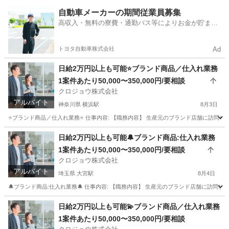
京都
京都市
祇園四条駅
その他
仕入れ
自動車メーカーの期間従業員募集
高収入・無料の寮費・通勤バス等によりお金が貯まり
やすい環境
トヨタ自動車株式会社
Ad
日給2万円以上も可能⭐️ブランド商品／仕入れ業務
1案件あたり50,000〜350,000円/要相談
クロジョウ株式会社
アルバイト
神奈川県 横浜駅
8月3日
⭐️ブランド商品／仕入れ業務⭐️ 仕事内容: 【職務内容】 生産元のブランド店舗に訪問し
神奈川
横浜市
横浜駅
その他
仕入れ
日給2万円以上も可能🔔ブランド商品:仕入れ業務
1案件あたり50,000〜350,000円/要相談
クロジョウ株式会社
アルバイト
埼玉県 大宮駅
8月4日
🔔ブランド商品:仕入れ業務🔔 仕事内容: 【職務内容】 生産元のブランド店舗に訪問して
埼玉
さいたま市
大宮駅
その他
仕入れ
日給2万円以上も可能💫ブランド商品／仕入れ業務
1案件あたり50,000〜350,000円/要相談