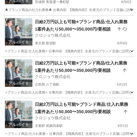
アルバイト
宮城県 青葉通一番町駅
8月6日
🔔ブランド商品の仕入れ業務🔔 仕事内容: 【職務内容】 生産元のブランド店舗に訪問して
宮城
仙台市
青葉通一番町駅
その他
仕入れ
日給2万円以上も可能⭐️ブランド商品:仕入れ業務
1案件あたり50,000〜350,000円/要相談
クロジョウ株式会社
アルバイト
東京都 新宿駅
8月6日
⭐️ブランド商品:仕入れ業務⭐️ 仕事内容: 【職務内容】 生産元のブランド店舗に訪問して
東京
新宿区
新宿駅
その他
仕入れ
日給2万円以上も可能⭐️ブランド商品/仕入れ業務
1案件あたり50,000〜350,000円/要相談
クロジョウ株式会社
アルバイト
広島県 八丁堀駅
8月2日
⭐️ブランド商品/仕入れ業務⭐️ 仕事内容: 【職務内容】 生産元のブランド店舗に訪問して
広島
広島市
八丁堀駅
その他
仕入れ
日給2万円以上も可能✨ブランド商品:仕入れ業務
1案件あたり50,000〜350,000円/要相談
クロジョウ株式会社
アルバイト
京都府 祇園四条駅
8月1日
✨ブランド商品:仕入れ業務✨ 仕事内容: 【職務内容】 生産元のブランド店舗に訪問して頂