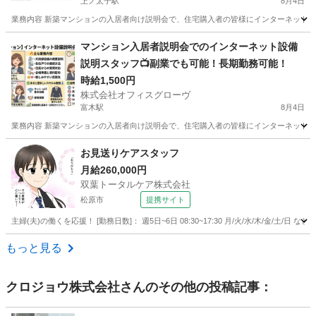
上ノ太子駅
8月4日
業務内容 新築マンションの入居者向け説明会で、住宅購入者の皆様にインターネット設
大阪
南河内郡
上ノ太子駅
接客
スタッフ
マンション入居者説明会でのインターネット設備
説明スタッフ📺副業でも可能！長期勤務可能！
時給1,500円
株式会社オフィスグローヴ
富木駅
8月4日
業務内容 新築マンションの入居者向け説明会で、住宅購入者の皆様にインターネット設
大阪
泉北郡
富木駅
接客
スタッフ
お見送りケアスタッフ
月給260,000円
双葉トータルケア株式会社
松原市
提携サイト
主婦(夫)の働くを応援！ [勤務日数]： 週5日~6日 08:30~17:30 月/火/水/木/金/土
大阪
松原市
フロント
もっと見る
クロジョウ株式会社
さんのその他の投稿記事：