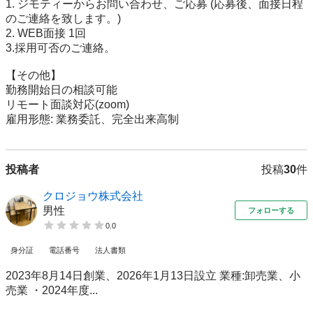
1. ジモティーからお問い合わせ、ご応募 (応募後、面接日程
のご連絡を致します。)

2. WEB面接 1回

3.採用可否のご連絡。

【その他】

勤務開始日の相談可能

リモート面談対応(zoom)

雇用形態: 業務委託、完全出来高制
投稿者
投稿
30
件
クロジョウ株式会社
男性
フォローする
0.0
身分証
電話番号
法人書類
2023年8月14日創業、2026年1月13日設立 業種:卸売業、小
売業 ・2024年度...