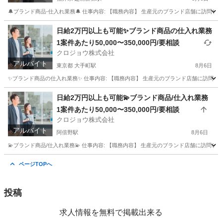
🔔ブランド商品-仕入れ業務🔔 仕事内容: 【職務内容】 生産元のブランド店舗に訪問して
福井
福井市
越前新保駅
その他
仕入れ
日給2万円以上も可能✨ブランド商品の仕入れ業務
1案件あたり50,000〜350,000円/要相談
クロジョウ株式会社
アルバイト
東京都 大手町駅
8月6日
✨ブランド商品の仕入れ業務✨ 仕事内容: 【職務内容】 生産元のブランド店舗に訪問して頂
東京
千代田区
大手町駅
その他
仕入れ
日給2万円以上も可能💫ブランド商品/仕入れ業務
1案件あたり50,000〜350,000円/要相談
クロジョウ株式会社
アルバイト
阿倍野駅
8月6日
💫ブランド商品/仕入れ業務💫 仕事内容: 【職務内容】 生産元のブランド店舗に訪問して
大阪
大阪市
阿倍野駅
その他
仕入れ
ページTOPへ
投稿
求人情報を無料で掲載出来る