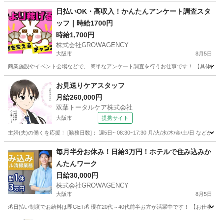
大阪
大阪市
その他
植物
日払いOK・高収入！かんたんアンケート調査スタ
ッフ｜時給1700円
時給1,700円
株式会社GROWAGENCY
大阪市
8月5日
商業施設やイベント会場などで、 簡単なアンケート調査を行うお仕事です！ 【具体的には
大阪
大阪市
その他
時給
お見送りケアスタッフ
月給260,000円
双葉トータルケア株式会社
大阪市
提携サイト
主婦(夫)の働くを応援！ [勤務日数]： 週5日~ 08:30~17:30 月/火/水/木/金/土/
大阪
大阪市
フロント
毎月半分お休み！日給3万円！ホテルで住み込みか
んたんワーク
日給30,000円
株式会社GROWAGENCY
大阪市
8月5日
💰日払い制度でお給料は即GET💰 現在20代～40代前半お方が活躍中です！ 【お仕