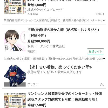
時給1,500円
株式会社オイスグローヴ
四条畷駅
8月4日
業務内容 新築マンションの入居者向け説明会で、住宅購入者の皆様にインターネット設
大阪
四條畷市
四条畷駅
接客
スタッフ
主婦(夫)歓迎の湯かん師（納棺師・おくりびと）
（経験不問）
月給260,000円
双葉トータルケア株式会社
高槻市
提携サイト
主婦(夫)の働くを応援！ [勤務日数]： 週5日~ 08:30~17:30 月/火/水/木/金/土
大阪
高槻市
フロント
【求】古い着物、売ってください👘✨
状態が悪くてもOK！最大限買取します
プリフラ
Ad
マンション入居者説明会でのインターネット設備
説明スタッフ📺副業でも可能！長期勤務可能！
時給1,500円