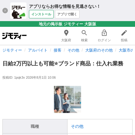
アプリならお得な情報を見逃さない！
インストール
アプリで開く
地元の掲示板 ジモティー 大阪版
大阪府
検索
ログイン
投稿
ジモティー
アルバイト
接客
その他
大阪府のその他
大阪市の
日給2万円以上も可能⭐️ブランド商品：仕入れ業務
投稿ID: 1pqk3v
2026年8月1日 10:06
職種
その他