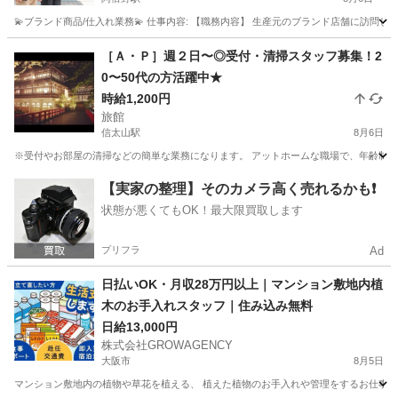
💫ブランド商品/仕入れ業務💫 仕事内容: 【職務内容】 生産元のブランド店舗に訪問して
大阪
大阪市
阿倍野駅
その他
仕入れ
［Ａ・Ｐ］週２日〜◎受付・清掃スタッフ募集！2
0〜50代の方活躍中★
時給1,200円
旅館
信太山駅
8月6日
※受付やお部屋の清掃などの簡単な業務になります。 アットホームな職場で、年齢制限もあ
大阪
和泉市
信太山駅
旅館
業務
【実家の整理】そのカメラ高く売れるかも❗️
状態が悪くてもOK！最大限買取します
プリフラ
Ad
日払いOK・月収28万円以上｜マンション敷地内植
木のお手入れスタッフ｜住み込み無料
日給13,000円
株式会社GROWAGENCY
大阪市
8月5日
マンション敷地内の植物や草花を植える、 植えた植物のお手入れや管理をするお仕事です