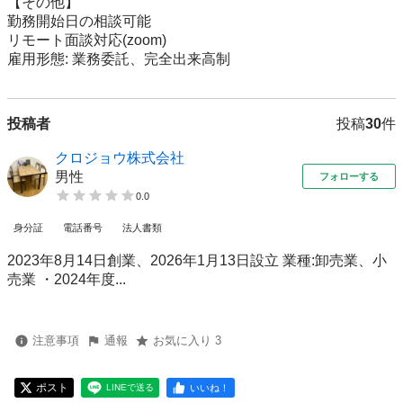
【その他】

勤務開始日の相談可能

リモート面談対応(zoom)

雇用形態: 業務委託、完全出来高制
投稿者
投稿
30
件
クロジョウ株式会社
男性
フォローする
0.0
身分証
電話番号
法人書類
2023年8月14日創業、2026年1月13日設立 業種:卸売業、小
売業 ・2024年度...
注意事項
通報
お気に入り 3
ポスト
いいね！
LINEで送る