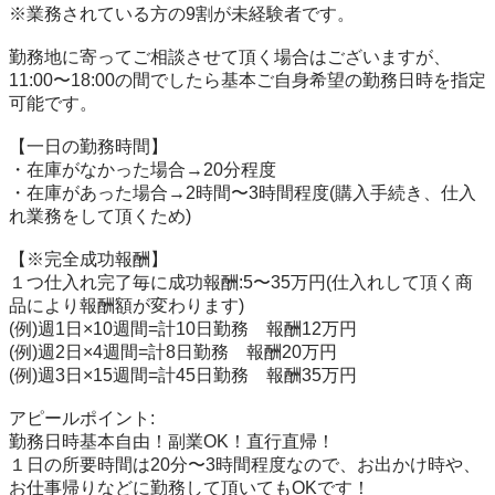
※業務されている方の9割が未経験者です。

勤務地に寄ってご相談させて頂く場合はございますが、
11:00〜18:00の間でしたら基本ご自身希望の勤務日時を指定
可能です。

【一日の勤務時間】

・在庫がなかった場合→20分程度

・在庫があった場合→2時間〜3時間程度(購入手続き、仕入
れ業務をして頂くため)

【※完全成功報酬】

１つ仕入れ完了毎に成功報酬:5〜35万円(仕入れして頂く商
品により報酬額が変わります)

(例)週1日×10週間=計10日勤務　報酬12万円

(例)週2日×4週間=計8日勤務　報酬20万円

(例)週3日×15週間=計45日勤務　報酬35万円

アピールポイント: 

勤務日時基本自由！副業OK！直行直帰！

１日の所要時間は20分〜3時間程度なので、お出かけ時や、
お仕事帰りなどに勤務して頂いてもOKです！
