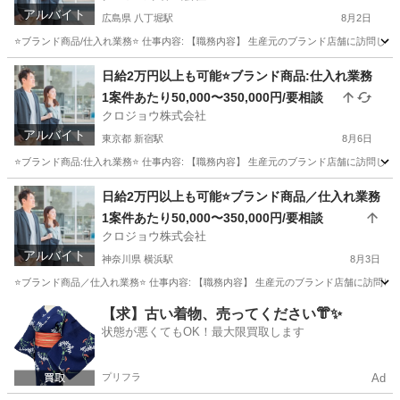
アルバイト
広島県 八丁堀駅
8月2日
⭐️ブランド商品/仕入れ業務⭐️ 仕事内容: 【職務内容】 生産元のブランド店舗に訪問して
広島
広島市
八丁堀駅
その他
仕入れ
日給2万円以上も可能⭐️ブランド商品:仕入れ業務
1案件あたり50,000〜350,000円/要相談
クロジョウ株式会社
アルバイト
東京都 新宿駅
8月6日
⭐️ブランド商品:仕入れ業務⭐️ 仕事内容: 【職務内容】 生産元のブランド店舗に訪問して
東京
新宿区
新宿駅
その他
仕入れ
日給2万円以上も可能⭐️ブランド商品／仕入れ業務
1案件あたり50,000〜350,000円/要相談
クロジョウ株式会社
アルバイト
神奈川県 横浜駅
8月3日
⭐️ブランド商品／仕入れ業務⭐️ 仕事内容: 【職務内容】 生産元のブランド店舗に訪問し
神奈川
横浜市
横浜駅
その他
仕入れ
【求】古い着物、売ってください👘✨
状態が悪くてもOK！最大限買取します
プリフラ
Ad