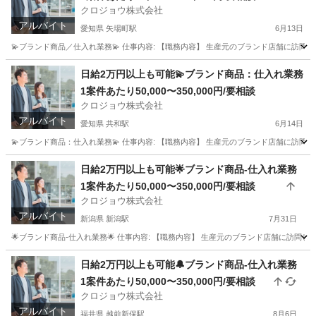
クロジョウ株式会社
アルバイト
愛知県 矢場町駅
6月13日
💫ブランド商品／仕入れ業務💫 仕事内容: 【職務内容】 生産元のブランド店舗に訪問して
愛知
名古屋市
矢場町駅
その他
仕入れ
日給2万円以上も可能💫ブランド商品：仕入れ業務
1案件あたり50,000〜350,000円/要相談
クロジョウ株式会社
アルバイト
愛知県 共和駅
6月14日
💫ブランド商品：仕入れ業務💫 仕事内容: 【職務内容】 生産元のブランド店舗に訪問して
愛知
大府市
共和駅
その他
仕入れ
日給2万円以上も可能🌟ブランド商品-仕入れ業務
1案件あたり50,000〜350,000円/要相談
クロジョウ株式会社
アルバイト
新潟県 新潟駅
7月31日
🌟ブランド商品-仕入れ業務🌟 仕事内容: 【職務内容】 生産元のブランド店舗に訪問して
新潟
新潟市
新潟駅
その他
仕入れ
日給2万円以上も可能🔔ブランド商品-仕入れ業務
1案件あたり50,000〜350,000円/要相談
クロジョウ株式会社
アルバイト
福井県 越前新保駅
8月6日