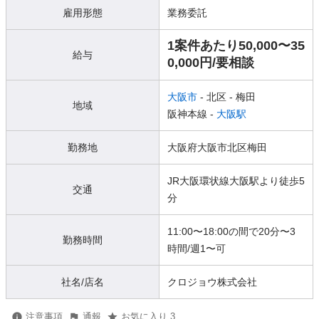
雇用形態
業務委託
1案件あたり50,000〜35
給与
0,000円/要相談
大阪市
- 北区
- 梅田
地域
阪神本線 -
大阪駅
勤務地
大阪府大阪市北区梅田
JR大阪環状線大阪駅より徒歩5
交通
分
11:00〜18:00の間で20分〜3
勤務時間
時間/週1〜可
社名/店名
クロジョウ株式会社
注意事項
通報
お気に入り 3