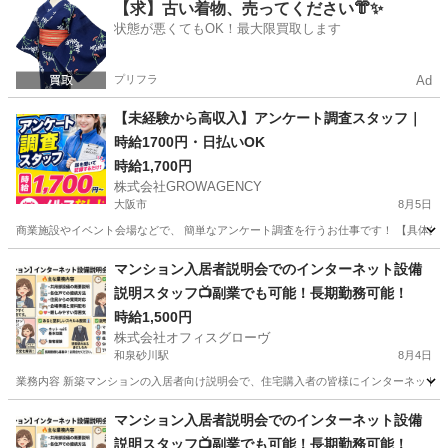
大阪
大阪市
ホテル
給料
【求】古い着物、売ってください👘✨
状態が悪くてもOK！最大限買取します
プリフラ
Ad
【未経験から高収入】アンケート調査スタッフ｜
時給1700円・日払いOK
時給1,700円
株式会社GROWAGENCY
大阪市
8月5日
商業施設やイベント会場などで、 簡単なアンケート調査を行うお仕事です！ 【具体的には
大阪
大阪市
その他
時給
マンション入居者説明会でのインターネット設備
説明スタッフ📺副業でも可能！長期勤務可能！
時給1,500円
株式会社オフィスグローヴ
和泉砂川駅
8月4日
業務内容 新築マンションの入居者向け説明会で、住宅購入者の皆様にインターネット設
大阪
泉南市
和泉砂川駅
接客
スタッフ
マンション入居者説明会でのインターネット設備
説明スタッフ📺副業でも可能！長期勤務可能！