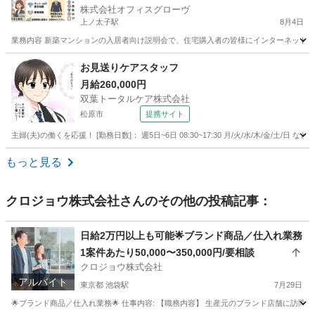
株式会社オフィスグローヴ
上ノ太子駅
8月4日
業務内容 新築マンションの入居者向け説明会で、住宅購入者の皆様にインターネット設
大阪
南河内郡
上ノ太子駅
接客
スタッフ
お見送りケアスタッフ
月給260,000円
双葉トータルケア株式会社
松原市
提携サイト
主婦(夫)の働くを応援！ [勤務日数]： 週5日~6日 08:30~17:30 月/火/水/木/金/土
大阪
松原市
フロント
もっと見る
クロジョウ株式会社
さんのその他の投稿記事：
日給2万円以上も可能🌟ブランド商品／仕入れ業務
1案件あたり50,000〜350,000円/要相談
クロジョウ株式会社
アルバイト
東京都 池袋駅
7月29日
🌟ブランド商品／仕入れ業務🌟 仕事内容: 【職務内容】 生産元のブランド店舗に訪問して