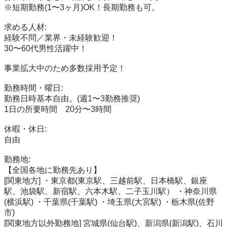
※短期勤務(1〜3ヶ月)OK！長期勤務も可。

求める人材: 

経験不問／業界・未経験歓迎！

30〜60代男性活躍中！

事業拡大中のため多数採用予定！

勤務時間・曜日: 

勤務日時基本自由。(週1〜3勤務推奨)

1日の所要時間　20分〜3時間

休暇・休日: 

自由

勤務地: 

【全国各地に勤務先あり】

[関東地方] ・東京都(東京駅、三越前駅、日本橋駅、銀座
駅、池袋駅、新宿駅、六本木駅、二子玉川駅） ・神奈川県
(横浜駅) ・千葉県(千葉駅) ・埼玉県(大宮駅) ・栃木県(佐野
市)

[関東地方以外勤務地] 宮城県(仙台駅)、新潟県(新潟駅)、石川