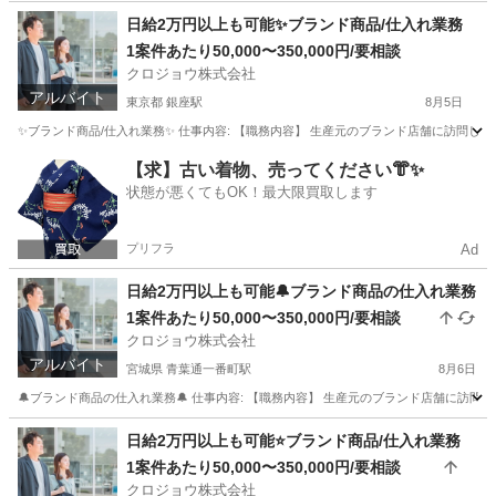
東京
豊島区
池袋駅
その他
仕入れ
日給2万円以上も可能✨ブランド商品/仕入れ業務
1案件あたり50,000〜350,000円/要相談
クロジョウ株式会社
アルバイト
東京都 銀座駅
8月5日
✨ブランド商品/仕入れ業務✨ 仕事内容: 【職務内容】 生産元のブランド店舗に訪問して頂
東京
中央区
銀座駅
その他
仕入れ
【求】古い着物、売ってください👘✨
状態が悪くてもOK！最大限買取します
プリフラ
Ad
日給2万円以上も可能🔔ブランド商品の仕入れ業務
1案件あたり50,000〜350,000円/要相談
クロジョウ株式会社
アルバイト
宮城県 青葉通一番町駅
8月6日
🔔ブランド商品の仕入れ業務🔔 仕事内容: 【職務内容】 生産元のブランド店舗に訪問して
宮城
仙台市
青葉通一番町駅
その他
仕入れ
日給2万円以上も可能⭐️ブランド商品/仕入れ業務
1案件あたり50,000〜350,000円/要相談
クロジョウ株式会社