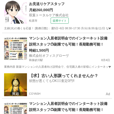
大阪
大阪市
その他
時給
お見送りケアスタッフ
月給260,000円
双葉トータルケア株式会社
松原市
提携サイト
主婦(夫)の働くを応援！ [勤務日数]： 週5日~6日 08:30~17:30 月/火/水/木/金/土
大阪
松原市
フロント
マンション入居者説明会でのインターネット設備
説明スタッフ📺副業でも可能！長期勤務可能！
時給1,500円
株式会社オフィスグローヴ
和泉砂川駅
8月4日
業務内容 新築マンションの入居者向け説明会で、住宅購入者の皆様にインターネット設
大阪
泉南市
和泉砂川駅
接客
スタッフ
【求】古い人形譲ってくれませんか？
状態が悪くてもOK🙆‍♀️査定0円‼️
COYASH
Ad
マンション入居者説明会でのインターネット設備
説明スタッフ📺副業でも可能！長期勤務可能！