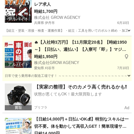
レア求人
時給1,700円
株式会社 GROW AGENCY
アルバイト
兵庫県 伊丹市
6月10日
【組立・塗装・溶接・検査・運搬作業】 ・組立：工具を用いてのボルト締め ・加工：加工
兵庫
伊丹市
軽作業
時給
🔥【入社時3万円】【11月限定20名】【時給1950
～】【日払い、週払い】【入寮可「即」】マジ激
熱です‼
時給1,950円
株式会社GROW AGENCY
アルバイト
愛知県 刈谷市
7月10日
日常で使う乗用車の製造工場です！ ～～～～～～～～～～～～～～～～～～～～～～～～
愛知
刈谷市
工場
三重
いなべ市
工場
時給
【実家の整理】そのカメラ高く売れるかも❗️
状態が悪くてもOK！最大限買取します
プリフラ
Ad
【日給14,000円＋日払いOK💰】特別なスキルは一
切不要。体を動かして高収入GET！簡単現場サポ
ート業務
日給14,000円