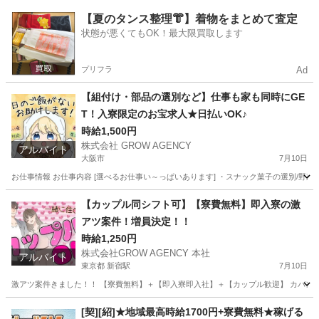
東京
新宿区
新宿駅
工場
住み込み
【夏のタンス整理👘】着物をまとめて査定
状態が悪くてもOK！最大限買取します
プリフラ
Ad
【組付け・部品の選別など】仕事も家も同時にGE
T！入寮限定のお宝求人★日払いOK♪
時給1,500円
株式会社 GROW AGENCY
アルバイト
大阪市
7月10日
お仕事情報 お仕事内容 [選べるお仕事い～っぱいあります] ・スナック菓子の選別/野菜
大阪
大阪市
軽作業
大阪
大阪市
軽作業
時給
【カップル同シフト可】【寮費無料】即入寮の激
アツ案件！増員決定！！
時給1,250円
株式会社GROW AGENCY 本社
アルバイト
東京都 新宿駅
7月10日
激アツ案件きました！！ 【寮費無料】＋【即入寮即入社】＋【カップル歓迎】 カバン一
東京
新宿区
新宿駅
軽作業
カップル
[契][紹]★地域最高時給1700円+寮費無料★稼げる