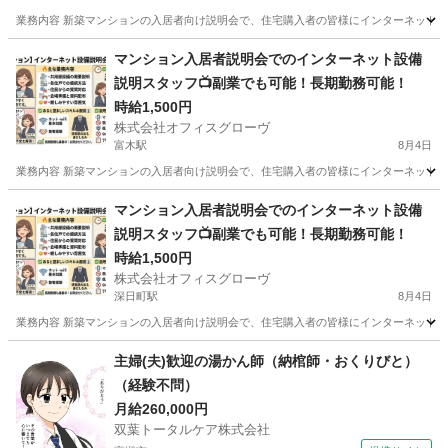
業務内容 新築マンションの入居者向け説明会で、住宅購入者の皆様にインターネット設
大阪
南河内郡
上ノ太子駅
接客
スタッフ
マンション入居者説明会でのインターネット設備
説明スタッフ📺副業でも可能！長期勤務可能！
時給1,500円
株式会社オフィスグローヴ
富木駅
8月4日
業務内容 新築マンションの入居者向け説明会で、住宅購入者の皆様にインターネット設
大阪
泉北郡
富木駅
接客
スタッフ
マンション入居者説明会でのインターネット設備
説明スタッフ📺副業でも可能！長期勤務可能！
時給1,500円
株式会社オフィスグローヴ
深日町駅
8月4日
業務内容 新築マンションの入居者向け説明会で、住宅購入者の皆様にインターネット設
大阪
泉南郡
深日町駅
接客
スタッフ
主婦(夫)歓迎の湯かん師（納棺師・おくりびと）
（経験不問）
月給260,000円
双葉トータルケア株式会社