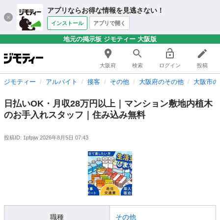
アプリならお得な情報を見逃さない！
インストール
アプリで開く
地元の掲示板 ジモティー 大阪版
大阪府
検索
ログイン
投稿
ジモティー
アルバイト
接客
その他
大阪府のその他
大阪市の
日払いOK・月収28万円以上｜マンション敷地内植木
のお手入れスタッフ｜住み込み無料
投稿ID: 1pfpjw
2026年8月5日 07:43
職種
その他