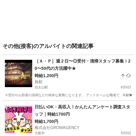
その他(接客)のアルバイトの関連記事
［Ａ・Ｐ］週２日〜◎受付・清掃スタッフ募集！2
0〜50代の方活躍中★
時給1,200円
旅館
信太山駅
8月6日
※受付やお部屋の清掃などの簡単な業務になります。 アットホームな職場で、年齢制限もあ
大阪
和泉市
信太山駅
旅館
業務
日払いOK・高収入！かんたんアンケート調査スタ
ッフ｜時給1700円
時給1,700円
株式会社GROWAGENCY
大阪市
8月5日