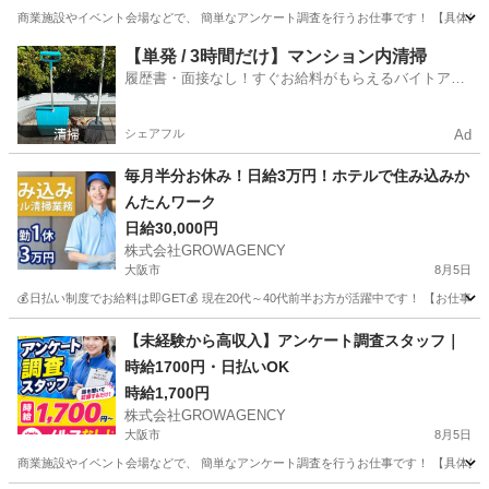
商業施設やイベント会場などで、 簡単なアンケート調査を行うお仕事です！ 【具体的には
大阪
大阪市
その他
時給
【単発 / 3時間だけ】マンション内清掃
履歴書・面接なし！すぐお給料がもらえるバイトアプ
リ
シェアフル
Ad
毎月半分お休み！日給3万円！ホテルで住み込みか
んたんワーク
日給30,000円
株式会社GROWAGENCY
大阪市
8月5日
💰日払い制度でお給料は即GET💰 現在20代～40代前半お方が活躍中です！ 【お仕
大阪
大阪市
ホテル
給料
【未経験から高収入】アンケート調査スタッフ｜
時給1700円・日払いOK
時給1,700円
株式会社GROWAGENCY
大阪市
8月5日
商業施設やイベント会場などで、 簡単なアンケート調査を行うお仕事です！ 【具体的には