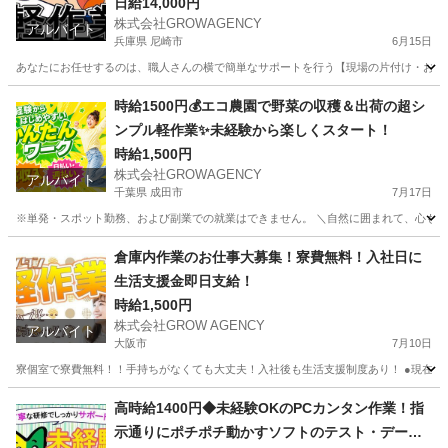
い◎
日給14,000円
株式会社GROWAGENCY
アルバイト
兵庫県 尼崎市
6月15日
あなたにお任せするのは、職人さんの横で簡単なサポートを行う【現場の片付け・お手伝
兵庫
尼崎市
その他
ゲーム
時給1500円💰エコ農園で野菜の収穫＆出荷の超シ
ンプル軽作業✨未経験から楽しくスタート！
時給1,500円
株式会社GROWAGENCY
アルバイト
千葉県 成田市
7月17日
※単発・スポット勤務、および副業での就業はできません。 ＼自然に囲まれて、心も体も
千葉
成田市
農業
農園
倉庫内作業のお仕事大募集！寮費無料！入社日に
生活支援金即日支給！
時給1,500円
株式会社GROW AGENCY
アルバイト
大阪市
7月10日
寮個室で寮費無料！！手持ちがなくても大丈夫！入社後も生活支援制度あり！ ●現在ネカフェ
大阪
大阪市
工場
大阪
大阪市
工場
生活支援
高時給1400円◆未経験OKのPCカンタン作業！指
示通りにポチポチ動かすソフトのテスト・データ