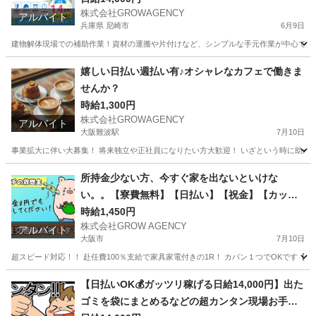
株式会社GROWAGENCY
アルバイト
兵庫県 尼崎市
6月9日
建物解体現場での補助作業！資材の運搬や片付けなど、シンプルな手元作業が中心です。 日給1
兵庫
尼崎市
その他
嬉しい日払い週払い有♪オシャレなカフェで働きま
せんか？
時給1,300円
株式会社GROWAGENCY
アルバイト
大阪難波駅
7月10日
事業拡大に伴い大募集！ 将来独立や正社員になりたい方大歓迎！ いざという時に助かる日
大阪
大阪市
大阪難波駅
カフェ
時給
所持金少ない方、今すぐ家を出ないといけな
い。。【寮費無料】【日払い】【祝金】【カップ
ル】【家族】【赴任費無料】【即入寮】【即面
時給1,450円
株式会社GROW AGENCY
接】可能です！
アルバイト
大阪市
7月10日
超スピード対応！！ 赴任費100％支給で家具家電付きの1R！ カバン１つでOKです【カ
大阪
大阪市
工場
大阪
大阪市
工場
カップル
【日払いOK💰ガッツリ稼げる日給14,000円】出た
ゴミを袋にまとめるなどの超カンタン現場お手伝