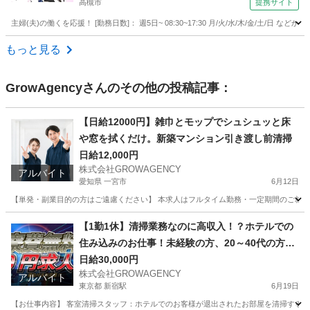
高槻市
提携サイト
主婦(夫)の働くを応援！ [勤務日数]： 週5日~ 08:30~17:30 月/火/水/木/金/土
大阪
高槻市
フロント
もっと見る
GrowAgency
さんのその他の投稿記事：
【日給12000円】雑巾とモップでシュシュッと床
や窓を拭くだけ。新築マンション引き渡し前清掃
日給12,000円
株式会社GROWAGENCY
アルバイト
愛知県 一宮市
6月12日
【単発・副業目的の方はご遠慮ください】 本求人はフルタイム勤務・一定期間のご就業
愛知
一宮市
清掃
短期間
【1勤1休】清掃業務なのに高収入！？ホテルでの
住み込みのお仕事！未経験の方、20～40代の方活
躍中！
日給30,000円
株式会社GROWAGENCY
アルバイト
東京都 新宿駅
6月19日
【お仕事内容】 客室清掃スタッフ：ホテルでのお客様が退出されたお部屋を清掃するお仕事