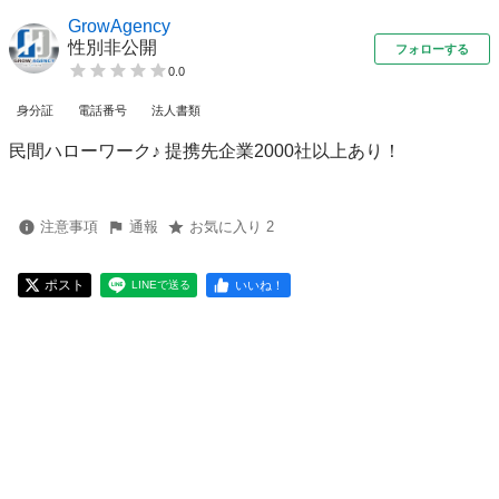
GrowAgency
性別非公開
フォローする
0.0
身分証
電話番号
法人書類
民間ハローワーク♪ 提携先企業2000社以上あり！
注意事項
通報
お気に入り 2
ポスト
いいね！
LINEで送る