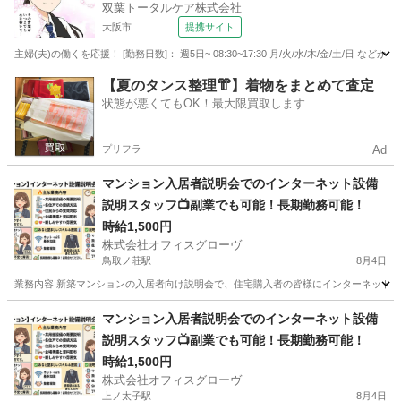
双葉トータルケア株式会社
大阪市
提携サイト
主婦(夫)の働くを応援！ [勤務日数]： 週5日~ 08:30~17:30 月/火/水/木/金/土/
大阪
大阪市
フロント
【夏のタンス整理👘】着物をまとめて査定
状態が悪くてもOK！最大限買取します
プリフラ
Ad
マンション入居者説明会でのインターネット設備
説明スタッフ📺副業でも可能！長期勤務可能！
時給1,500円
株式会社オフィスグローヴ
鳥取ノ荘駅
8月4日
業務内容 新築マンションの入居者向け説明会で、住宅購入者の皆様にインターネット設
大阪
阪南市
鳥取ノ荘駅
接客
スタッフ
マンション入居者説明会でのインターネット設備
説明スタッフ📺副業でも可能！長期勤務可能！
時給1,500円
株式会社オフィスグローヴ
上ノ太子駅
8月4日