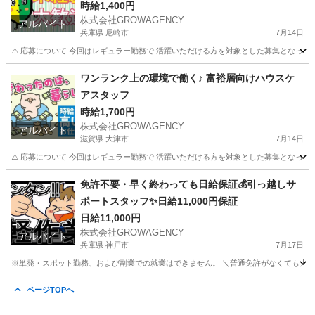
入力
時給1,400円
株式会社GROWAGENCY
アルバイト
兵庫県 尼崎市
7月14日
⚠️ 応募について 今回はレギュラー勤務で 活躍いただける方を対象とした募集となって
兵庫
尼崎市
その他
スポット
ワンランク上の環境で働く♪ 富裕層向けハウスケ
アスタッフ
時給1,700円
株式会社GROWAGENCY
アルバイト
滋賀県 大津市
7月14日
⚠️ 応募について 今回はレギュラー勤務で 活躍いただける方を対象とした募集となって
滋賀
大津市
清掃
富裕層
免許不要・早く終わっても日給保証💰引っ越しサ
ポートスタッフ✨日給11,000円保証
日給11,000円
株式会社GROWAGENCY
アルバイト
兵庫県 神戸市
7月17日
※単発・スポット勤務、および副業での就業はできません。 ＼普通免許がなくても大歓
兵庫
神戸市
引越し
スタッフ
ページTOPへ