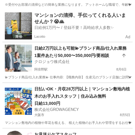
※受付やお部屋の清掃などの簡単な業務になります。 アットホームな職場で、年齢制限もあ
大阪
和泉市
信太山駅
旅館
業務
マンションの清掃、手伝ってくれる人いま
せんか？😭🙏
日給例1万円〜 / 登録不要！高時給求人多数✨
Lacotto
Ad
日給2万円以上も可能💫ブランド商品/仕入れ業務
1案件あたり50,000〜350,000円/要相談
クロジョウ株式会社
阿倍野駅
8月6日
💫ブランド商品/仕入れ業務💫 仕事内容: 【職務内容】 生産元のブランド店舗に訪問して
大阪
大阪市
阿倍野駅
その他
仕入れ
日払いOK・月収28万円以上｜マンション敷地内植
木のお手入れスタッフ｜住み込み無料
日給13,000円
株式会社GROWAGENCY
大阪市
8月5日
マンション敷地内の植物や草花を植える、 植えた植物のお手入れや管理をするお仕事です
大阪
大阪市
その他
植物
お見送りケアスタッフ