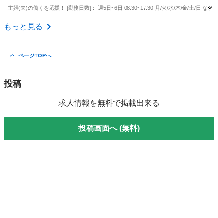
主婦(夫)の働くを応援！ [勤務日数]： 週5日~6日 08:30~17:30 月/火/水/木/金/土
大阪
松原市
フロント
もっと見る
ページTOPへ
投稿
求人情報を無料で掲載出来る
投稿画面へ (無料)