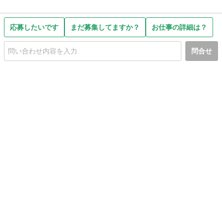
応募したいです
まだ募集してますか？
お仕事の詳細は？
問合せ
初めての方へ
利用規約
プライバシーポリシー
プライバシー・ステートメント
健全化に資する運用方針
お問い合わせ
運営会社
サイトマップ
ご利用ガイド
フリーワードで探す
PC版で表示
都道府県選択
特定商取引法の表示
利用者情報の外部送信について