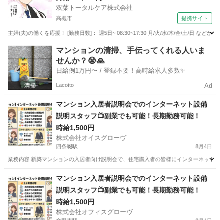
双葉トータルケア株式会社
高槻市
提携サイト
主婦(夫)の働くを応援！ [勤務日数]： 週5日~ 08:30~17:30 月/火/水/木/金/土
大阪
高槻市
フロント
マンションの清掃、手伝ってくれる人いま
せんか？😭🙏
日給例1万円〜 / 登録不要！高時給求人多数✨
Lacotto
Ad
マンション入居者説明会でのインターネット設備
説明スタッフ📺副業でも可能！長期勤務可能！
時給1,500円
株式会社オイスグローヴ
四条畷駅
8月4日
業務内容 新築マンションの入居者向け説明会で、住宅購入者の皆様にインターネット設
大阪
四條畷市
四条畷駅
接客
スタッフ
マンション入居者説明会でのインターネット設備
説明スタッフ📺副業でも可能！長期勤務可能！
時給1,500円
株式会社オフィスグローヴ