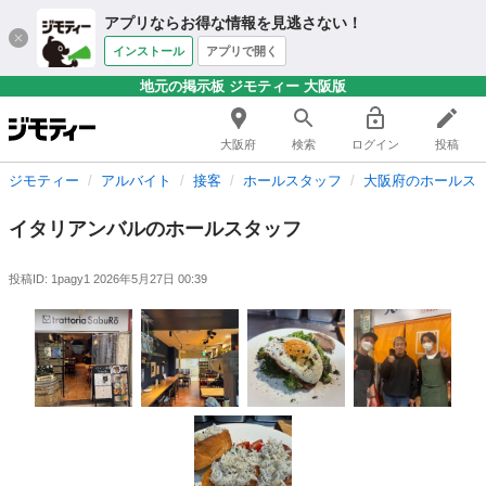
アプリならお得な情報を見逃さない！
インストール
アプリで開く
地元の掲示板 ジモティー 大阪版
大阪府
検索
ログイン
投稿
ジモティー
アルバイト
接客
ホールスタッフ
大阪府のホールス
イタリアンバルのホールスタッフ
投稿ID: 1pagy1
2026年5月27日 00:39