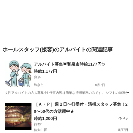
ホールスタッフ(接客)のアルバイトの関連記事
アルバイト募集🌟和泉市時給1177円✨
時給1,177円
彩円
和泉市
8月7日
女性アルバイトの方大募集中❗️ 仕事内容は簡単な清掃業務のみです。 シフトの融通が聞くの
大阪
和泉市
旅館
時給
［Ａ・Ｐ］週２日〜◎受付・清掃スタッフ募集！2
0〜50代の方活躍中★
時給1,200円
旅館
信太山駅
8月7日