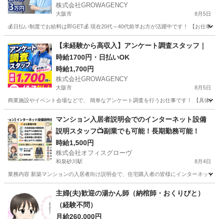
株式会社GROWAGENCY
大阪市
8月5日
💰日払い制度でお給料は即GET💰 現在20代～40代前半お方が活躍中です！ 【お仕
大阪
大阪市
ホテル
給料
【未経験から高収入】アンケート調査スタッフ｜
時給1700円・日払いOK
時給1,700円
株式会社GROWAGENCY
大阪市
8月5日
商業施設やイベント会場などで、 簡単なアンケート調査を行うお仕事です！ 【具体的には
大阪
大阪市
その他
時給
マンション入居者説明会でのインターネット設備
説明スタッフ📺副業でも可能！長期勤務可能！
時給1,500円
株式会社オフィスグローヴ
和泉砂川駅
8月4日
業務内容 新築マンションの入居者向け説明会で、住宅購入者の皆様にインターネット設
大阪
泉南市
和泉砂川駅
接客
スタッフ
主婦(夫)歓迎の湯かん師（納棺師・おくりびと）
（経験不問）
月給260,000円