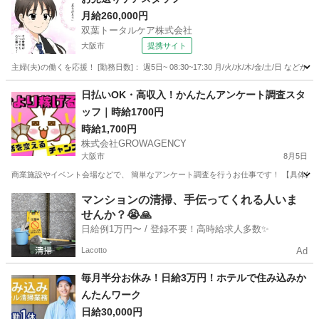
月給260,000円
双葉トータルケア株式会社
大阪市
提携サイト
主婦(夫)の働くを応援！ [勤務日数]： 週5日~ 08:30~17:30 月/火/水/木/金/土/
大阪
大阪市
フロント
日払いOK・高収入！かんたんアンケート調査スタ
ッフ｜時給1700円
時給1,700円
株式会社GROWAGENCY
大阪市
8月5日
商業施設やイベント会場などで、 簡単なアンケート調査を行うお仕事です！ 【具体的には
大阪
大阪市
その他
時給
マンションの清掃、手伝ってくれる人いま
せんか？😭🙏
日給例1万円〜 / 登録不要！高時給求人多数✨
Lacotto
Ad
毎月半分お休み！日給3万円！ホテルで住み込みか
んたんワーク
日給30,000円