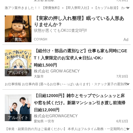
東京都 新宿駅
7月10日
激アツ案件きました！！ 【寮費無料】＋【即入寮即入社】＋【カップル歓迎】 カバン一
東京
新宿区
新宿駅
軽作業
カップル
【実家の押し入れ整理】眠っている人形あ
りませんか？
状態が悪くてもOK🙆‍♀️査定0円‼️
COYASH
Ad
【組付け・部品の選別など】仕事も家も同時にGE
T！入寮限定のお宝求人★日払いOK♪
時給1,500円
株式会社 GROW AGENCY
アルバイト
大阪市
7月10日
お仕事情報 お仕事内容 [選べるお仕事い～っぱいあります] ・スナック菓子の選別/野菜
大阪
大阪市
軽作業
大阪
大阪市
軽作業
時給
【日給12000円】雑巾とモップでシュシュッと床
や窓を拭くだけ。新築マンション引き渡し前清掃
日給12,000円
株式会社GROWAGENCY
アルバイト
愛知県 一宮市
6月12日
【単発・副業目的の方はご遠慮ください】 本求人はフルタイム勤務・一定期間のご就業