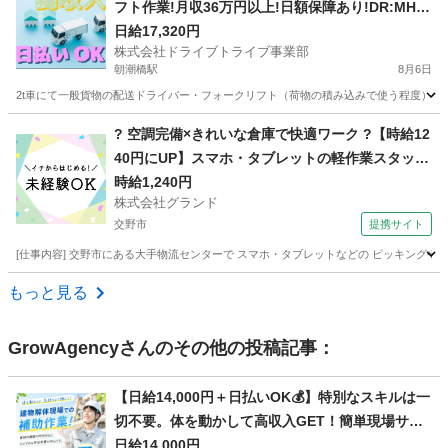
フト作業!月収36万円以上!日額保障あり!DR:MH03
7-05Y
日給17,320円
株式会社ドライブトライブ事業部
朝潮橋駅
8月6日
2t車にて一般貨物の配送ドライバー・フォークリフト（荷物の積み込みで使う程度）にて
大阪
大阪市
朝潮橋駅
ドライバー
フォークリフト
? 空調完備×きれいな倉庫で快適ワーク ?【時給12
40円にUP】スマホ・タブレットの軽作業スタッフ
大募集！
時給1,240円
株式会社グランド
交野市
提携サイト
[仕事内容] 交野市にある大手物流センターで スマホ・タブレットなどの ピッキングや梱包
大阪
交野市
その他
もっと見る
GrowAgency
さんのその他の投稿記事：
【日給14,000円＋日払いOK💰】特別なスキルは一
切不要。体を動かして高収入GET！簡単現場サポ
ート業務
日給14,000円