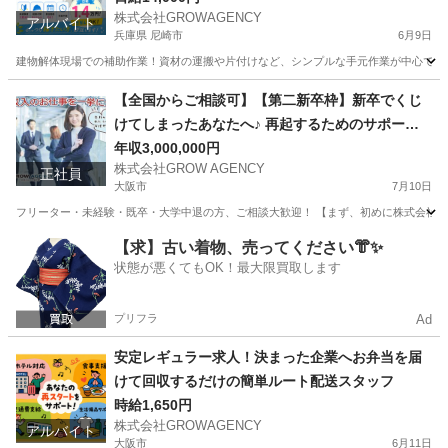
株式会社GROWAGENCY
アルバイト
兵庫県 尼崎市
6月9日
建物解体現場での補助作業！資材の運搬や片付けなど、シンプルな手元作業が中心です。 日給1
兵庫
尼崎市
その他
【全国からご相談可】【第二新卒枠】新卒でくじ
けてしまったあなたへ♪ 再起するためのサポート
をさせてください♪
年収3,000,000円
株式会社GROW AGENCY
正社員
大阪市
7月10日
フリーター・未経験・既卒・大学中退の方、ご相談大歓迎！ 【まず、初めに株式会社GROW
大阪
大阪市
その他
新卒
【求】古い着物、売ってください👘✨
状態が悪くてもOK！最大限買取します
プリフラ
Ad
安定レギュラー求人！決まった企業へお弁当を届
けて回収するだけの簡単ルート配送スタッフ
時給1,650円
株式会社GROWAGENCY
アルバイト
大阪市
6月11日