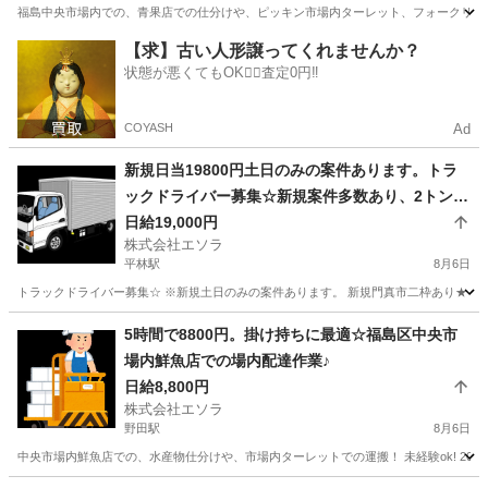
福島中央市場内での、青果店での仕分けや、ピッキン市場内ターレット、フォークリフトで
大阪
大阪市
野田駅
配送
【求】古い人形譲ってくれませんか？
状態が悪くてもOK🙆‍♀️査定0円‼️
COYASH
Ad
新規日当19800円土日のみの案件あります。トラ
ックドライバー募集☆新規案件多数あり、2トン〜
4トン、大型など。トラック代行運転。日当19,000
日給19,000円
株式会社エソラ
円など。 勤務地多数。門真市、大阪市、堺、東大
平林駅
8月6日
阪近郊など。2〜４トントラックでの企業配、給食
トラックドライバー募集☆ ※新規土日のみの案件あります。 新規門真市二枠あり★ 大阪
配送、廃油配送、建材の配送、水回り製品備品配
送など。
大阪
大阪市
平林駅
ドライバー
大型
5時間で8800円。掛け持ちに最適☆福島区中央市
場内鮮魚店での場内配達作業♪
日給8,800円
株式会社エソラ
野田駅
8月6日
中央市場内鮮魚店での、水産物仕分けや、市場内ターレットでの運搬！ 未経験ok! 20~6