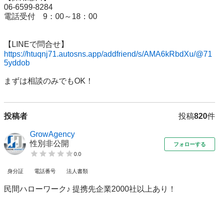
06-6599-8284

電話受付　9：00～18：00

https://htuqnj71.autosns.app/addfriend/s/AMA6kRbdXu/@71
5yddob
まずは相談のみでもOK！
投稿者
投稿
820
件
GrowAgency
性別非公開
フォローする
0.0
身分証
電話番号
法人書類
民間ハローワーク♪ 提携先企業2000社以上あり！