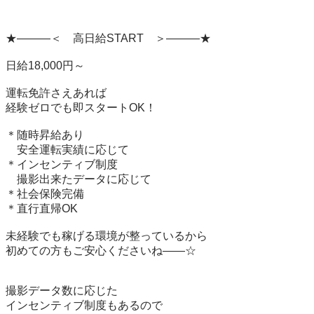
★―――＜　高日給START　＞―――★

日給18,000円～

運転免許さえあれば

経験ゼロでも即スタートOK！

＊随時昇給あり

　安全運転実績に応じて

＊インセンティブ制度

　撮影出来たデータに応じて

＊社会保険完備

＊直行直帰OK

未経験でも稼げる環境が整っているから

初めての方もご安心くださいね――☆

撮影データ数に応じた

インセンティブ制度もあるので
