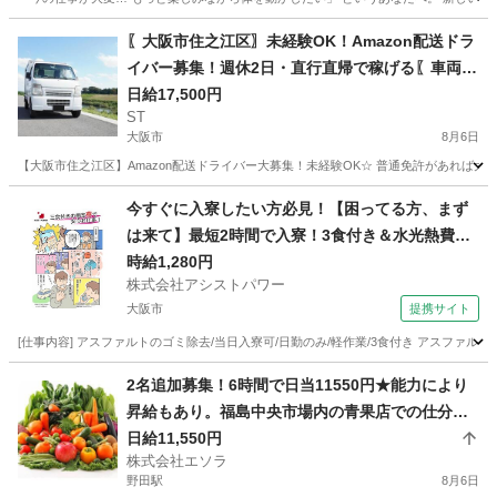
大阪
大阪市
海老江駅
ドライバー
ネットスーパー
〖大阪市住之江区〗未経験OK！Amazon配送ドラ
イバー募集！週休2日・直行直帰で稼げる〖車両レ
ンタ
日給17,500円
ST
大阪市
8月6日
【大阪市住之江区】Amazon配送ドライバー大募集！未経験OK☆ 普通免許があれば大
大阪
大阪市
ドライバー
Amazon
今すぐに入寮したい方必見！【困ってる方、まず
は来て】最短2時間で入寮！3食付き＆水光熱費無
料！50代活躍中の超カンタン作業！
時給1,280円
株式会社アシストパワー
大阪市
提携サイト
[仕事内容] アスファルトのゴミ除去/当日入寮可/日勤のみ/軽作業/3食付き アスファ
大阪
大阪市
その他
2名追加募集！6時間で日当11550円★能力により
昇給もあり。福島中央市場内の青果店での仕分
け、ピッキング、ターレット、フォークリフトに
日給11,550円
株式会社エソラ
よる運搬など。業務委託。掛け持ちok
野田駅
8月6日