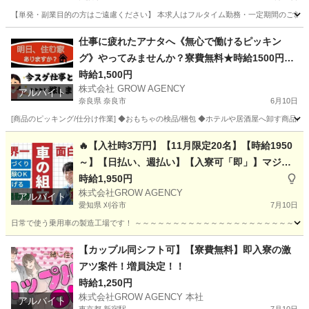
【単発・副業目的の方はご遠慮ください】 本求人はフルタイム勤務・一定期間のご就業を
大阪
大阪市
工場
スタッフ
仕事に疲れたアナタへ《無心で働けるピッキン
グ》やってみませんか？寮費無料★時給1500円★
日払い★最速入寮OK◎
時給1,500円
株式会社 GROW AGENCY
アルバイト
奈良県 奈良市
6月10日
[商品のピッキング/仕分け作業] ◆おもちゃの検品/梱包 ◆ホテルや居酒屋へ卸す商品の
奈良
奈良市
軽作業
時給
🔥【入社時3万円】【11月限定20名】【時給1950
～】【日払い、週払い】【入寮可「即」】マジ激
熱です‼
時給1,950円
株式会社GROW AGENCY
アルバイト
愛知県 刈谷市
7月10日
日常で使う乗用車の製造工場です！ ～～～～～～～～～～～～～～～～～～～～～～～～
愛知
刈谷市
工場
三重
いなべ市
工場
時給
【カップル同シフト可】【寮費無料】即入寮の激
アツ案件！増員決定！！
時給1,250円
株式会社GROW AGENCY 本社
アルバイト