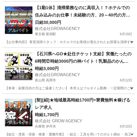
愛知
一宮市
清掃
短期間
【1勤1休】清掃業務なのに高収入！？ホテルでの
住み込みのお仕事！未経験の方、20～40代の方活
躍中！
日給30,000円
株式会社GROWAGENCY
アルバイト
東京都 新宿駅
6月19日
【お仕事内容】 客室清掃スタッフ：ホテルでのお客様が退出されたお部屋を清掃するお仕事
東京
新宿区
新宿駅
工場
住み込み
【石川県へGO★赴任チケット支給】実働たったの
6時間⏰時給3000円の神バイト！乳製品のかんた
ん検査＆データ入力【キレイな1R個室寮ずっと無
時給3,000円
株式会社GROWAGENCY
料💰】
アルバイト
富山県 高岡市
6月12日
【単発・副業目的の方はご遠慮ください】 本求人はフルタイム勤務・一定期間のご就業を
富山
高岡市
工場
時給
[契][紹]★地域最高時給1700円+寮費無料★稼げる
レア求人
時給1,700円
株式会社 GROW AGENCY
アルバイト
兵庫県 伊丹市
6月10日
【組立・塗装・溶接・検査・運搬作業】 ・組立：工具を用いてのボルト締め ・加工：加工