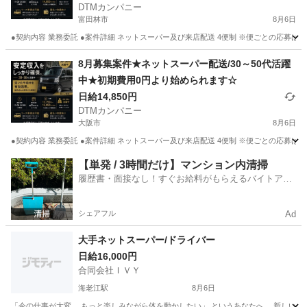
DTMカンパニー
富田林市
8月6日
●契約内容 業務委託 ●案件詳細 ネットスーパー及び来店配送 4便制 ※便ごとの応募
大阪
富田林市
ドライバー
ネットスーパー
8月募集案件★ネットスーパー配送/30～50代活躍
中★初期費用0円より始められます☆
日給14,850円
DTMカンパニー
大阪市
8月6日
●契約内容 業務委託 ●案件詳細 ネットスーパー及び来店配送 4便制 ※便ごとの応募
大阪
大阪市
ドライバー
ネットスーパー
【単発 / 3時間だけ】マンション内清掃
履歴書・面接なし！すぐお給料がもらえるバイトアプ
リ
シェアフル
Ad
大手ネットスーパー/ドライバー
日給16,000円
合同会社ＩＶＹ
海老江駅
8月6日
「今の仕事が大変… もっと楽しみながら体を動かしたい」 というあなたへ。 新しい環境