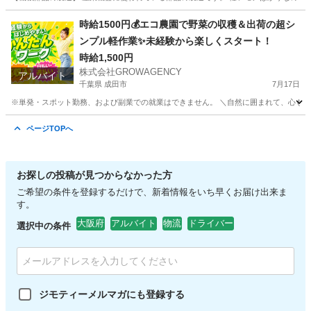
千葉
船橋市
軽作業
千葉
軽作業
短期間
時給1500円💰エコ農園で野菜の収穫＆出荷の超シ
ンプル軽作業✨未経験から楽しくスタート！
時給1,500円
株式会社GROWAGENCY
アルバイト
千葉県 成田市
7月17日
※単発・スポット勤務、および副業での就業はできません。 ＼自然に囲まれて、心も体も
千葉
成田市
農業
農園
ページTOPへ
お探しの投稿が見つからなかった方
ご希望の条件を登録するだけで、新着情報をいち早くお届け出来ま
す。
大阪府
アルバイト
物流
ドライバー
選択中の条件
ジモティーメルマガにも登録する