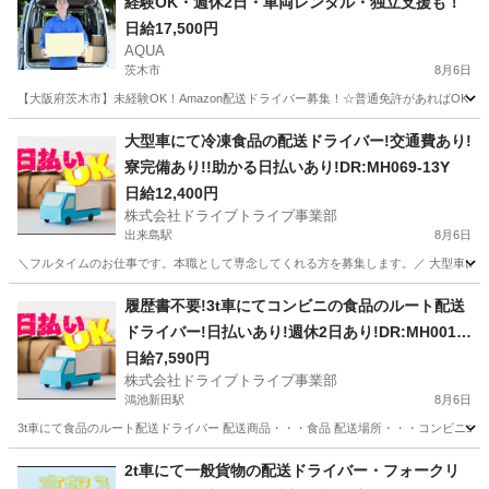
経験OK・週休2日・車両レンタル・独立支援も！
日給17,500円
AQUA
茨木市
8月6日
【大阪府茨木市】未経験OK！Amazon配送ドライバー募集！☆普通免許があればOK！ 
大阪
茨木市
ドライバー
Amazon
大型車にて冷凍食品の配送ドライバー!交通費あり!
寮完備あり!!助かる日払いあり!DR:MH069-13Y
日給12,400円
株式会社ドライブトライブ事業部
出来島駅
8月6日
＼フルタイムのお仕事です。本職として専念してくれる方を募集します。／ 大型車にて冷凍
大阪
大阪市
出来島駅
ドライバー
トラック
履歴書不要!3t車にてコンビニの食品のルート配送
ドライバー!日払いあり!週休2日あり!DR:MH001-1
3Y
日給7,590円
株式会社ドライブトライブ事業部
鴻池新田駅
8月6日
3t車にて食品のルート配送ドライバー 配送商品・・・食品 配送場所・・・コンビニエンススト
大阪
東大阪市
鴻池新田駅
配送
コンビニエンスストア
2t車にて一般貨物の配送ドライバー・フォークリ