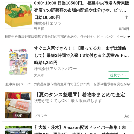
大阪
大阪市
野田駅
配送
0:00~10:00 日当16500円。 福島中央市場内青果販
売店での野菜類の市場内配送や仕分けや、ピッキ
ング、ターレットでの運搬など。
日給16,500円
株式会社エソラ
野田駅
8月6日
福島中央市場野菜販売店で青果類の市場内配送や、仕分けや、ピッキング、ターレットでの運搬
大阪
大阪市
野田駅
ドライバー
すぐに入寮できる！！【困ってる方、まずは連絡
して】最短2時間で入寮！3食付き＆全居室Wi-Fi有
り！調味料のピッキング作業【お迎え＆即入寮o
時給1,251円
株式会社アシストパワー
k!!】
大東市
提携サイト
[仕事内容] スーパーの商品を扱う物流倉庫内で仕分け作業 ・伝票や指示書を見ながらピ
大阪
大東市
その他
【夏のタンス整理👘】着物をまとめて査定
状態が悪くてもOK！最大限買取します
プリフラ
Ad
〖大阪・茨木〗Amazon配送ドライバー募集！未