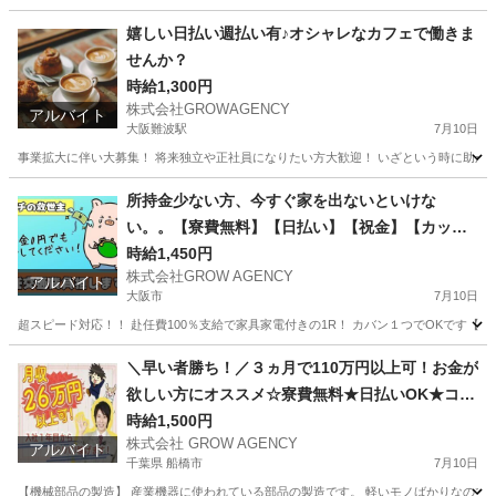
兵庫
伊丹市
軽作業
時給
嬉しい日払い週払い有♪オシャレなカフェで働きま
せんか？
時給1,300円
株式会社GROWAGENCY
アルバイト
大阪難波駅
7月10日
事業拡大に伴い大募集！ 将来独立や正社員になりたい方大歓迎！ いざという時に助かる日
大阪
大阪市
大阪難波駅
カフェ
時給
所持金少ない方、今すぐ家を出ないといけな
い。。【寮費無料】【日払い】【祝金】【カップ
ル】【家族】【赴任費無料】【即入寮】【即面
時給1,450円
株式会社GROW AGENCY
接】可能です！
アルバイト
大阪市
7月10日
超スピード対応！！ 赴任費100％支給で家具家電付きの1R！ カバン１つでOKです【カ
大阪
大阪市
工場
大阪
大阪市
工場
カップル
＼早い者勝ち！／３ヵ月で110万円以上可！お金が
欲しい方にオススメ☆寮費無料★日払いOK★コツ
コツ作業☆赴任交通費支給◎
時給1,500円
株式会社 GROW AGENCY
アルバイト
千葉県 船橋市
7月10日
【機械部品の製造】 産業機器に使われている部品の製造です。 軽いモノばかりなのでカラダ