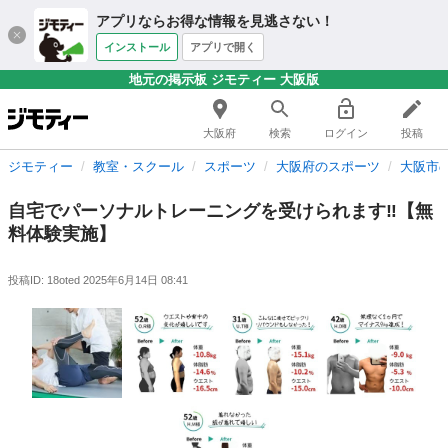
アプリならお得な情報を見逃さない！
インストール
アプリで開く
地元の掲示板 ジモティー 大阪版
大阪府
検索
ログイン
投稿
ジモティー
教室・スクール
スポーツ
大阪府のスポーツ
大阪市
自宅でパーソナルトレーニングを受けられます‼️【無
料体験実施】
投稿ID: 18oted
2025年6月14日 08:41