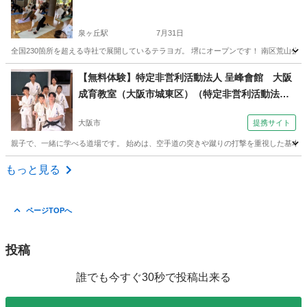
泉ヶ丘駅
7月31日
全国230箇所を超える寺社で展開しているテラヨガ。 堺にオープンです！ 南区荒山公
大阪
堺市
泉ヶ丘駅
ヨガ
お寺
【無料体験】特定非営利活動法人 呈峰會館 大阪
成育教室（大阪市城東区）（特定非営利活動法人
呈峰會館 大阪成育教室（大阪市城東区）土曜朝10
大阪市
提携サイト
時～）
親子で、一緒に学べる道場です。 始めは、空手道の突きや蹴りの打撃を重視した基本技
大阪
大阪市
空手/他格闘技
もっと見る
ページTOPへ
投稿
誰でも今すぐ30秒で投稿出来る