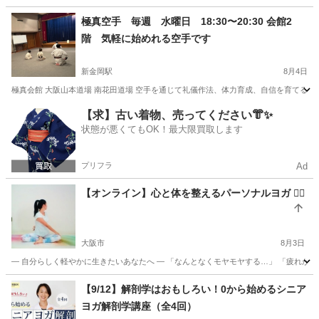
大阪
大阪市
空手/他格闘技
極真空手 毎週 水曜日 18:30〜20:30 会館2
階 気軽に始めれる空手です
新金岡駅
8月4日
極真会館 大阪山本道場 南花田道場 空手を通じて礼儀作法、体力育成、自信を育てる道
大阪
堺市
新金岡駅
空手/他格闘技
礼儀作法
【求】古い着物、売ってください👘✨
状態が悪くてもOK！最大限買取します
プリフラ
Ad
【オンライン】心と体を整えるパーソナルヨガ 🧘‍♀️
大阪市
8月3日
― 自分らしく軽やかに生きたいあなたへ ― 「なんとなくモヤモヤする…」 「疲れが抜けな
大阪
大阪市
ヨガ
【9/12】解剖学はおもしろい！0から始めるシニア
ヨガ解剖学講座（全4回）