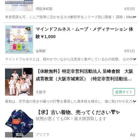
堺筋本町駅
8月2日
単発受講も可。シニア指導に活かせるヨガ解剖学をシリーズ別に開催！ 講師：Miwa 
大阪
大阪市
堺筋本町駅
ヨガ
解剖学
マインドフルネス・ムーブ・メディテーション 体
験￥1,000
金剛駅
8月1日
マインドフルネスとは、穏やかでいながら注意深く集中している心の状態。 心の中のモヤモヤを取
大阪
大阪狭山市
金剛駅
ヨガ
マインドフルネス
【体験無料】特定非営利活動法人 呈峰會館 大阪
成育教室（大阪市城東区）（特定非営利活動法人
呈峰會館 大阪成育教室（大阪市城東区）土曜朝10
大阪市
提携サイト
時～）
最初は、空手道の突きや蹴りの打撃を重視した基本技を稽古し、後に投げや小太刀を使っ
大阪
大阪市
空手/他格闘技
【求】古い着物、売ってください👘✨
状態が悪くてもOK！最大限買取します
プリフラ
Ad