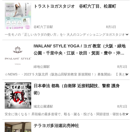
トラストヨガスタジオ 谷町六丁目、松屋町
谷町六丁目駅
8月1日
一生モノの「正しいカラダの使い方」を✨ 大人のコンディショニングヨガスタジオ 『TRU
大阪
大阪市
谷町六丁目駅
ヨガ
回数券
IWALANI' STYLE YOGA / ヨガ 教室（大阪・緑地
公園・千里中央・江坂・吹田・箕面・豊中・沖
縄）
緑地公園駅
8月1日
☆NEWS・・2023’ 5 大阪北摂（阪急山田駅前教室 新規開校！）募集開始♩ 【 美と
大阪
吹田市
緑地公園駅
ヨガ
大阪
豊中市
日本拳法 都島（自衛隊 近接戦闘技、警察 護身
術）
緑地公園駅
ヨガ
YOGA
城北公園通駅
8月1日
安全に強くなる！ 昇段級の最多道場で、殴る・蹴る・投げる・関節逆技・寝技を教えま
大阪
大阪市
城北公園通駅
空手/他格闘技
日本拳法
テラヨガ多治速比売神社