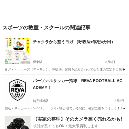
スポーツの教室・スクールの関連記事
チャクラから整うヨガ （呼吸法⭐︎瞑想⭐︎丹田）
堺東駅
8月5日
ヨガ・・・ポーズ（アーサナ）、呼吸法、瞑想を組み合わせて心と体の安定を目指すもの
大阪
堺市
堺東駅
気功
呼吸法
パーソナルサッカー指導 REVA FOOTBALL AC
ADEMY！
鶴見緑地駅
8月5日
朝活 × サッカー × パーソナル！ ライバルが寝ている間に、確実に差をつけよう！！！
大阪
大阪市
鶴見緑地駅
サッカー
パーソナル
【実家の整理】そのカメラ高く売れるかも❗️
状態が悪くてもOK！最大限買取します