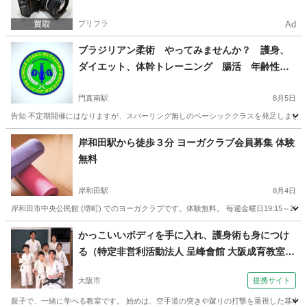
プリフラ
Ad
ブラジリアン柔術 やってみませんか？ 護身、
ダイエット、体幹トレーニング 腸活 年齢性別
を問わず楽しめる格闘技
門真南駅
8月5日
告知 不定期開催にはなりますが、スパーリング無しのベーシッククラスを発足しました 女性に大人
大阪
門真市
門真南駅
空手/他格闘技
ブラジリアン柔術
岸和田駅から徒歩３分 ヨーガクラブ会員募集 体験
無料
岸和田駅
8月4日
岸和田市中央公民館 (堺町) でのヨーガクラブです。体験無料。 毎週金曜日19:15～20
大阪
岸和田市
岸和田駅
ヨガ
公民館
かっこいいボディを手に入れ、護身術も身につけ
る（特定非営利活動法人 呈峰會館 大阪成育教室
（大阪市城東区）土曜朝10時～）
大阪市
提携サイト
親子で、一緒に学べる教室です。 始めは、空手道の突きや蹴りの打撃を重視した基本技