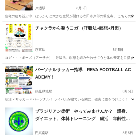
岸辺駅
8月6日
住宅の建ち並ぶ中、ぽっかりと大きな空間が開ける吹田市岸部の常光寺。 こちらの御本堂
大阪
吹田市
岸辺駅
ヨガ
お寺
チャクラから整うヨガ （呼吸法⭐︎瞑想⭐︎丹田）
堺東駅
8月5日
ヨガ・・・ポーズ（アーサナ）、呼吸法、瞑想を組み合わせて心と体の安定を目指すもの
大阪
堺市
堺東駅
気功
呼吸法
パーソナルサッカー指導 REVA FOOTBALL AC
ADEMY！
鶴見緑地駅
8月5日
朝活 × サッカー × パーソナル！ ライバルが寝ている間に、確実に差をつけよう！！！
大阪
大阪市
鶴見緑地駅
サッカー
パーソナル
ブラジリアン柔術 やってみませんか？ 護身、
ダイエット、体幹トレーニング 腸活 年齢性別
を問わず楽しめる格闘技
門真南駅
8月5日