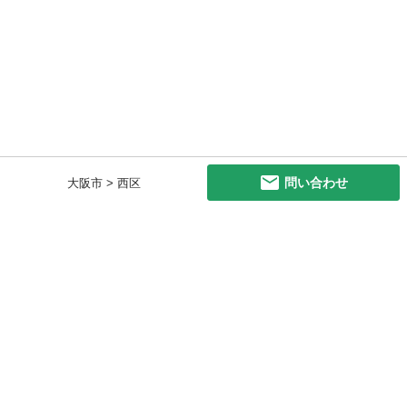
問い合わせ
大阪市 > 西区
初めての方へ
利用規約
プライバシーポリシー
プライバシー・ステートメント
健全化に資する運用方針
お問い合わせ
運営会社
サイトマップ
ご利用ガイド
フリーワードで探す