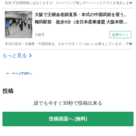
告知 不定期開催にはなりますが、スパーリング無しのベーシッククラスを発足しました 女性に大人
大阪
門真市
門真南駅
空手/他格闘技
ブラジリアン柔術
大阪で王樹金老師直系・本式の中国武術を習う。
梅田駅前 徒歩3分（全日本柔拳連盟 大阪本部梅
田教室）
大阪市
提携サイト
本式の気功・太極拳・中国武術を、わかりやすくていねいにお教えしています。 中国武
大阪
大阪市
空手/他格闘技
もっと見る
ページTOPへ
投稿
誰でも今すぐ30秒で投稿出来る
投稿画面へ (無料)