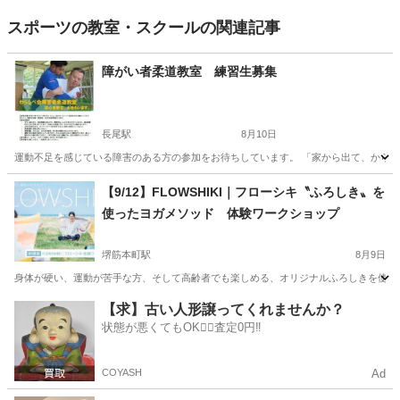
スポーツの教室・スクールの関連記事
障がい者柔道教室 練習生募集
長尾駅
8月10日
運動不足を感じている障害のある方の参加をお待ちしています。 「家から出て、からだ
大阪
枚方市
長尾駅
空手/他格闘技
障がい者
【9/12】FLOWSHIKI｜フローシキ〝ふろしき〟を
使ったヨガメソッド 体験ワークショップ
堺筋本町駅
8月9日
身体が硬い、運動が苦手な方、そして高齢者でも楽しめる、オリジナルふろしきを使ったヨガメソ
大阪
大阪市
堺筋本町駅
ヨガ
講座
【求】古い人形譲ってくれませんか？
状態が悪くてもOK🙆‍♀️査定0円‼️
COYASH
Ad