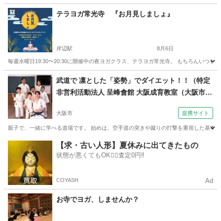
大阪
大阪市
長居駅
その他
大阪
大阪市
西田辺駅
テラヨガ常光寺 『お月見しましょ』
その他
筋トレ
岸辺駅
8月6日
毎週水曜日19:30〜20:30に開催中の夜ヨガクラス、テラヨガ常光寺。 もちろんい
大阪
吹田市
岸辺駅
スポーツ
由美子
武道で 凛とした「姿勢」でダイエット！！（特定
非営利活動法人 呈峰會館 大阪成育教室（大阪市城
東区）土曜朝10時～）
大阪市
提携サイト
親子で、一緒に学べる道場です。 始めは、空手道の突きや蹴りの打撃を重視した基本技
大阪
大阪市
空手/他格闘技
【求・古い人形】夏休みに出てきたもの
状態が悪くてもOK🙆‍♀️査定0円‼️
COYASH
Ad
お寺でヨガ、しませんか？