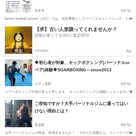
茨木市
8月7日
lachen football connect（LFC）では、現在事業としてパーソナルトレ
大阪
茨木市
サッカー
【求】古い人形譲ってくれませんか？
状態が悪くてもOK🙆‍♀️査定0円‼️
COYASH
Ad
🔶初心者が対象、キックボクシング(パーソナルor
ペア)体験🔶SOARBOXING～since2013
八戸ノ里駅
8月7日
ソアーボクシング代表の井上と申します。 キックボクシングの体験レッスンを行います。 
大阪
東大阪市
八戸ノ里駅
空手/他格闘技
キックボクシング
ご存知ですか？大手パーソナルジムに通ってはい
けない理由とは？
長居駅
8月7日
大手パーソナルジムの料金、高過ぎませんか？ 「それだけ高額なら、トレーナーの質も素