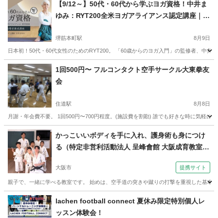
【9/12～】50代・60代から学ぶヨガ資格！中井ま
ゆみ：RYT200全米ヨガアライアンス認定講座｜ス
タジオ
堺筋本町駅
8月9日
日本初！50代・60代女性のためのRYT200。 「60歳からのヨガ入門」の監修者、
大阪
大阪市
堺筋本町駅
ヨガ
アシュタンガヨガ
1回500円〜 フルコンタクト空手サークル大東拳友
会
住道駅
8月8日
月謝・年会費不要。 1回500円〜700円程度。(施設費を割勘) 誰でも好きな時に気
大阪
大東市
住道駅
空手/他格闘技
出稽古
かっこいいボディを手に入れ、護身術も身につけ
る（特定非営利活動法人 呈峰會館 大阪成育教室
（大阪市城東区）土曜朝10時～）
大阪市
提携サイト
親子で、一緒に学べる教室です。 始めは、空手道の突きや蹴りの打撃を重視した基本技
大阪
大阪市
空手/他格闘技
lachen football connect 夏休み限定特別個人レ
ッスン体験会！