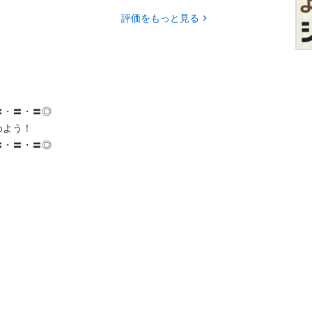
評価をもっと見る
〓・〓◎ 

よう！

〓・〓◎ 
