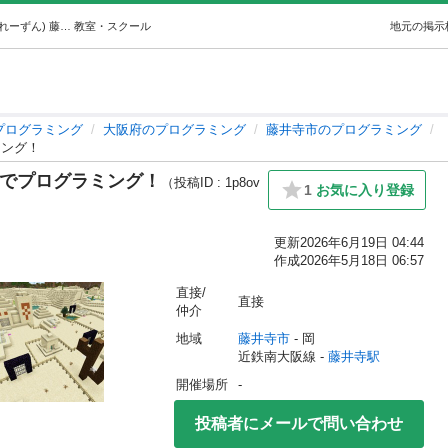
★エドモンド 藤井寺校★マイクラでプログラミング！ (れーずん) 藤井寺のプログラミングの生徒募集・教室・スクールの広告掲示板｜ジモティー
教室・スクール
地元の掲示
プログラミング
大阪府のプログラミング
藤井寺市のプログラミング
ミング！
ラでプログラミング！
（投稿ID : 1p8ov
1
お気に入り登録
更新
2026年6月19日 04:44
作成
2026年5月18日 06:57
直接/
直接
仲介
地域
藤井寺市
 - 岡
近鉄南大阪線 - 
藤井寺駅
開催場所
-
投稿者にメールで問い合わせ