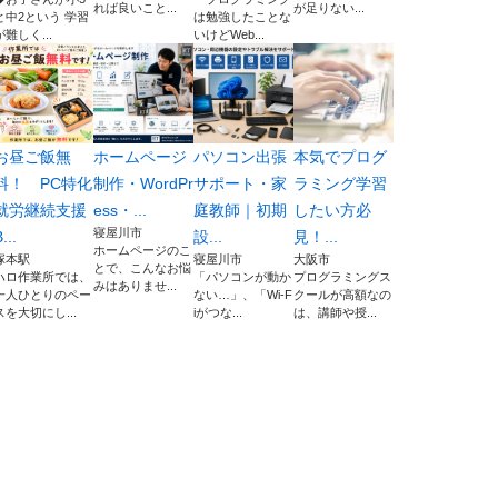
れば良いこと...
が足りない...
と中2という 学習
は勉強したことな
が難しく...
いけどWeb...
お昼ご飯無
ホームページ
パソコン出張
本気でプログ
料！ PC特化
制作・WordPr
サポート・家
ラミング学習
就労継続支援
ess・...
庭教師｜初期
したい方必
寝屋川市
...
設...
見！...
ホームページのこ
塚本駅
寝屋川市
大阪市
とで、こんなお悩
ハロ作業所では、
「パソコンが動か
プログラミングス
みはありませ...
一人ひとりのペー
ない…」、「Wi-F
クールが高額なの
スを大切にし...
iがつな...
は、講師や授...