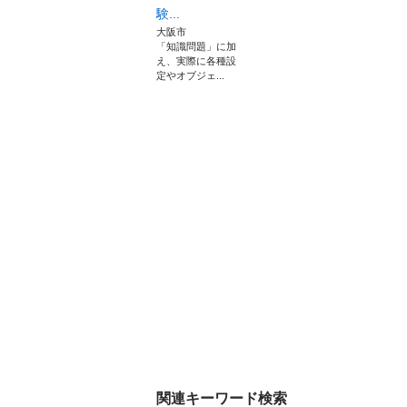
験...
大阪市
「知識問題」に加
え、実際に各種設
定やオブジェ...
関連キーワード検索