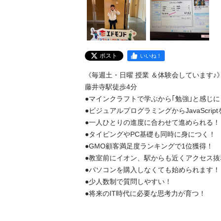
ポスト
いいね！
《毎週土・日曜 授業 ＆体験会しています♪》
藤井寺駅徒歩4分

●マインクラフトで学ぶから｢勉強｣と感じに
●ビジュアルプログラミングからJavaScript
●一人ひとりの進度に合わせて進められる！

●タイピングやPC基礎も同時に身につく！

●GMO顧客満足度ランキングで1位獲得！

●教室前にイオン、駅からも近くアクセス抜群
●パソコンを購入しなくても始められます！

●少人数制で質問しやすい！

●将来のIT時代に必要な思考力が育つ！
