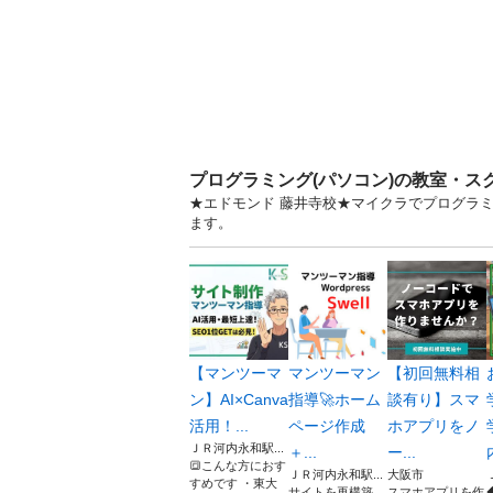
プログラミング(パソコン)の教室・ス
★エドモンド 藤井寺校★マイクラでプログラミ
ます。
【マンツーマ
マンツーマン
【初回無料相
ン】AI×Canva
指導🚀ホーム
談有り】スマ
活用！...
ページ作成
ホアプリをノ
ＪＲ河内永和駅...
＋...
ー...
🔳こんな方におす
ＪＲ河内永和駅...
大阪市
すめです ・東大
サイトを再構築、
スマホアプリを作