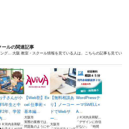
クールの関連記事
ング... 大阪 教室・スクール情報を見ている人は、こちらの記事も見てい
お子さんが小
【Web割】Ex
【無料相談あ
WordPressテ
学5年生と中
cel 仕事術＜
り】ノーコー
ーマSWELL×
学2年、学習
基本編...
ドでWebサ
A...
大阪市
ＪＲ河内永和駅...
内...
ー...
実際の業務では、
「デザインに自信
ＪＲ河内永和駅...
大阪市
問題集のようにや
がない」 「時間
◆お子さんが小5
「プログラミング