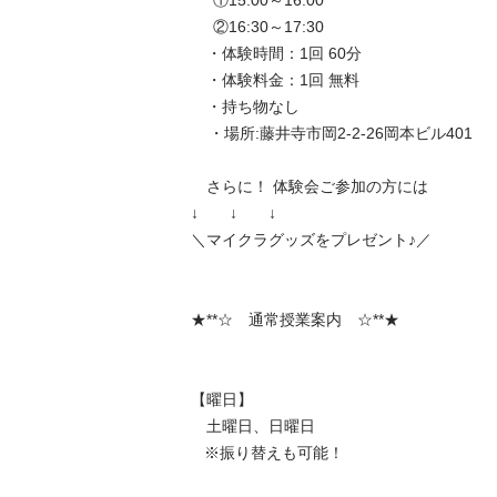
     ①15:00～16:00

     ②16:30～17:30

　・体験時間：1回 60分 

　・体験料金：1回 無料

　・持ち物なし

    ・場所:藤井寺市岡2-2-26岡本ビル401

　さらに！ 体験会ご参加の方には

↓　　↓　　↓ 

＼マイクラグッズをプレゼント♪／ 

★**☆　通常授業案内　☆**★ 

【曜日】 

　土曜日、日曜日

   ※振り替えも可能！
