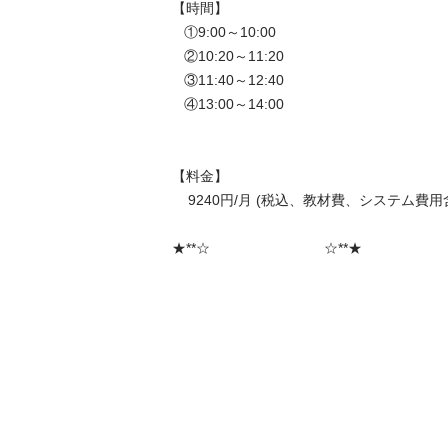
【時間】 

   ①9:00～10:00

   ②10:20～11:20

   ③11:40～12:40

   ④13:00～14:00

【料金】 

    9240円/月 (税込、教材費、システム費用含む)

★**☆　                         ☆**★