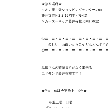
★教室場所★

イオン藤井寺ショッピングセンターの前！

藤井寺市岡2-2-16岡本ビル4階

※カーズーキッズ藤井寺校と同じ教室

◎〓・〓・〓・〓・〓・〓・〓・〓・〓・〓・
　　楽しい、面白いからこそどんどんすすめ
◎〓・〓・〓・〓・〓・〓・〓・〓・〓・〓・
親御さんの確認負担がなく出来る

エドモンド藤井寺校です！

★**☆　体験会実施中　☆**★ 

    ・毎週土曜・日曜
