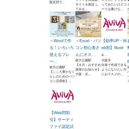
阪近郊で...
サイトを新設 し
ってみたいけどコ
てみを...
ードは書けな...
～Wordで作
＜Excel・パソ
【効率UP・W
る！いろいろ
コン初心者さ
eb割】Illustr
使えるフレ
んにオス...
a...
枚方公園駅
大阪市
ー...
B
【８月・おすすめ
自身で作成できる
枚方公園駅
講座のお知らせ】
ようになりたい方
【こころ豊かなく
大阪・京...
におススメの...
らしのためのパソ
コン活用術】...
【Web問割
引】サーティ
ファイ認定試