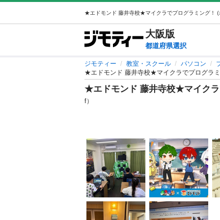
大阪
版
都道府県選択
ジモティー
教室・スクール
パソコン
★エドモンド 藤井寺校★マイクラでプログラ
★エドモンド 藤井寺校★マイク
f）