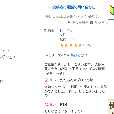
投稿者に電話で問い合わせ
※問い合わせは会員登録とログイン必須です
違反を報告
注意事項
投稿者
れーずん
女性


投稿： 
32
5.0
(
24
)
くい！

認証とは
身分証
電話番号
を学べる！

ご覧頂きありがとうございます。 大阪府
藤井寺市の教室で 平日はそろばん式暗算
｢そろタッチ｣...
良い
たたみん☆プロフ必読
！

終始スムーズなご対応で、安心してお取引
ができました。 ありがとうございました
😊
良い
RTM
ありがとうございました♪