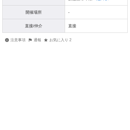
開催場所
-
直接/仲介
直接
注意事項
通報
お気に入り 2