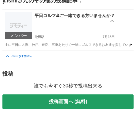
y.ishii
さんのその他の投稿記事：
平日ゴルフ⛳️ご一緒できる方いませんか？
メンバー
池田駅
7月18日
主に平日に大阪、神戸、奈良、三重あたりで一緒にゴルフできるお友達を探しています
大阪
池田市
池田駅
ゴルフ
ページTOPへ
投稿
誰でも今すぐ30秒で投稿出来る
投稿画面へ (無料)