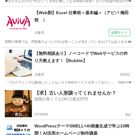
◆お子さんが小5と中2という 学習が難しくなる時期の皆様✨ 日々の宿題や部活のサポート
大阪
東大阪市
ＪＲ河内永和駅
ホームページ作成
Canva
【Web割】Excel 仕事術＜基本編＞（アビバ 梅田
校 ）
大阪市
提携サイト
実際の業務では、問題集のようにやれば良いことが決まっているわけではありません。この
大阪
大阪市
エクセル
【無料相談あり】ノーコードでWebサービスの作
り方教えます！【Bubble】
大阪市
8月5日
「プログラミングは勉強したことないけどWebサービスを作ってみたい」 「Webサービ
大阪
大阪市
その他
ノーコード
【求】古い人形譲ってくれませんか？
状態が悪くてもOK🙆‍♀️査定0円‼️
COYASH
Ad
WordPressテーマSWELL×AI画像生成で学ぶ10時
間！AI活用ホームページ制作講座