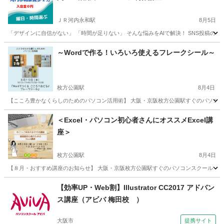
ＪＲ河内永和駅
8月5日
「デザインに自信がない」 「時間が足りない」 そんな悩みをAIで解決！ SNS投稿のネタ探
大阪
東大阪市
ＪＲ河内永和駅
ホームページ作成
リモート
～Wordで作る！いろいろ使えるフレークシール～
枚方公園駅
8月4日
【こころ豊かなくらしのためのパソコン活用術】 大阪・京阪枚方公園駅すぐのパソコン
大阪
枚方市
枚方公園駅
ワード
初心者
＜Excel・パソコン初心者さんにオススメExcel講
座＞
枚方公園駅
8月4日
【８月・おすすめ講座のお知らせ】 大阪・京阪枚方公園駅すぐのパソコンスクール 事務プ
大阪
枚方市
枚方公園駅
エクセル
講座
【効率UP・Web割】Illustrator CC2017 アドバン
ス講座（アビバ 梅田校 ）
大阪市
提携サイト