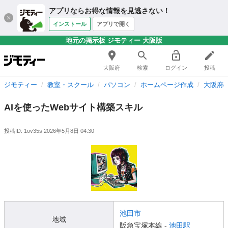
アプリならお得な情報を見逃さない！
インストール
アプリで開く
地元の掲示板 ジモティー 大阪版
大阪府
検索
ログイン
投稿
ジモティー
教室・スクール
パソコン
ホームページ作成
大阪府
AIを使ったWebサイト構築スキル
投稿ID: 1ov35s
2026年5月8日 04:30
池田市
地域
阪急宝塚本線 -
池田駅