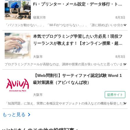
Fi・プリンター・メール設定・データ移行・トラ
ブル対応・ホームページ相談｜寝屋川市・枚方
市・交野市・守口市・門真・大東・大阪市内も
寝屋川市
8月3日
「パソコンが動かない…」、「Wi-Fiがつながらない…」、「誰に頼めばいいか分から
大阪
寝屋川市
Windows総合
ネットショップ
本気でプログラミング学習したい方必見！現役フ
リーランスが教えます！【オンライン授業・超初
心者大歓迎】
大阪市
8月3日
プログラミングスクールが高額なのは、講師や授業の質が良いからだと思っていませんか？
大阪
大阪市
プログラミング
フリーランス
【Web問割引】サーティファイ認定試験 Word 1
級対策講座（アビバ なんば校）
大阪市
提携サイト
「知識問題」に加え、実際に各種設定やオブジェクトの挿入などの機能を駆使した文書
大阪
大阪市
ワード
もっと見る