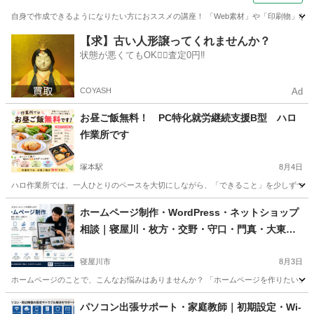
自身で作成できるようになりたい方におススメの講座！ 「Web素材」や「印刷物」など
大阪
大阪市
Illustrator
【求】古い人形譲ってくれませんか？
状態が悪くてもOK🙆‍♀️査定0円‼️
COYASH
Ad
お昼ご飯無料！ PC特化就労継続支援B型 ハロ
作業所です
塚本駅
8月4日
ハロ作業所では、一人ひとりのペースを大切にしながら、「できること」を少しずつ増やし
大阪
大阪市
塚本駅
エクセル
就労継続支援
ホームページ制作・WordPress・ネットショップ
相談｜寝屋川・枚方・交野・守口・門真・大東・
大阪市内も
寝屋川市
8月3日
ホームページのことで、こんなお悩みはありませんか？ 「ホームページを作りたい」、
大阪
寝屋川市
Webデザイナー
ネットショップ
パソコン出張サポート・家庭教師｜初期設定・Wi-