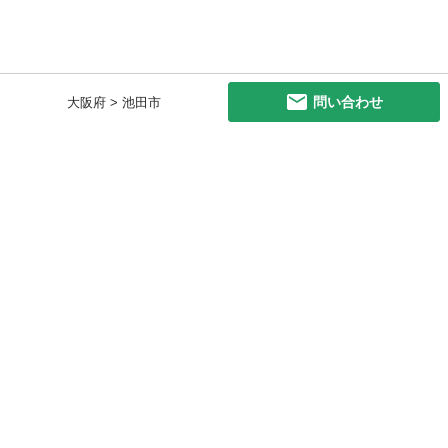
問い合わせ
大阪府 > 池田市
初めての方へ
利用規約
プライバシーポリシー
プライバシー・ステートメント
健全化に資する運用方針
お問い合わせ
運営会社
サイトマップ
ご利用ガイド
フリーワードで探す
PC版で表示
都道府県選択
特定商取引法の表示
利用者情報の外部送信について