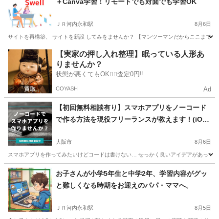
＋Canva学習！リモートでも対面でも学習OK
ＪＲ河内永和駅
8月6日
サイトを再構築、 サイトを新設 してみをませんか？ 【マンツーマンだからここまで出来る。】 【教室
大阪
東大阪市
ＪＲ河内永和駅
ホームページ作成
【実家の押し入れ整理】眠っている人形あ
りませんか？
状態が悪くてもOK🙆‍♀️査定0円‼️
COYASH
Ad
【初回無料相談有り】スマホアプリをノーコード
で作る方法を現役フリーランスが教えます！(iOS
アプリ・Androidアプリ)
大阪市
8月6日
スマホアプリを作ってみたいけどコードは書けない… せっかく良いアイデアがあっても
大阪
大阪市
その他
東京
世田谷区
その他
お子さんが小学5年生と中学2年、学習内容がグッ
と難しくなる時期をお迎えのパパ・ママへ。
ノーコード
ＪＲ河内永和駅
8月5日