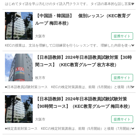
はじめてタイ語を学ぶ方むけのタイ語入門クラスです。 タイ語の基本的な話し言葉表現と
大阪
大阪市
タイ語
オンライン
【中国語・韓国語】 個別レッスン（KEC教育グ
ループ 梅田本校）
大阪市
提携サイト
KECの授業は、文法を理解して口頭練習を行うレッスンです。 理解した内容を使って
大阪
大阪市
中国語
【日本語教師】2024年日本語教員試験対策【30時
間コース】（KEC教育グループ 枚方本校）
枚方市
提携サイト
■日本語教員試験対策コース KECの検定対策講座は、前期（5月開始）と後期（8月開始）
大阪
枚方市
その他
【日本語教師】2024年日本語教員試験試験対策
【90時間コース】（KEC教育グループ 梅田本校）
大阪市
提携サイト
■検定直前対策コース KECの検定対策講座は、前期（5月開始）と後期（7月開始）の2種