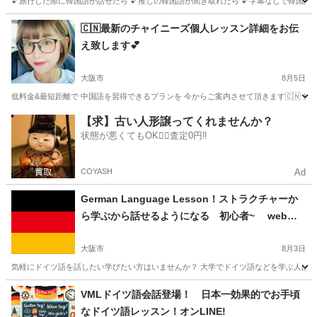
💕旅行した際に韓国語が話せたら 💕推しの韓国語が聞き取れたら 💕字幕なしで韓国語が楽
大阪
堺市
韓国語
レッスン
🇨🇳最新のチャイニーズ個人レッスン詳細をお伝
え致します💕
大阪市
8月5日
低料金&最短距離で 中国語を習得できるプランを 今からご案内させて頂きます🇨🇳 当スク
大阪
大阪市
中国語
レッスン
【求】古い人形譲ってくれませんか？
状態が悪くてもOK🙆‍♀️査定0円‼️
COYASH
Ad
German Language Lesson！ストラクチャーか
ら学ぶから話せるようになる 初心者~ web f
ace to face レッスン (つくば市、常総市、守谷
市）
大阪市
8月3日
気軽にドイツ語を話したい学びたい方はいませんか？ 大学でドイツ語などを学ぶ人は意
大阪
大阪市
その他語学
東京
千代田区
その他語学
VMLドイツ語会話登場！ 日本一効果的でお手頃
なドイツ語レッスン！オンLINE!
ドイツ語