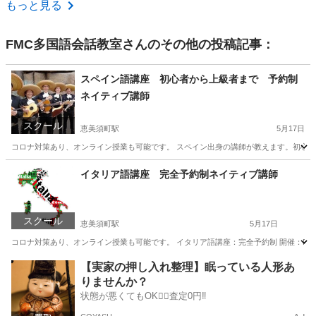
大阪
大阪市
その他
もっと見る
FMC多国語会話教室
さんのその他の投稿記事：
スペイン語講座 初心者から上級者まで 予約制
ネイティブ講師
スクール
恵美須町駅
5月17日
コロナ対策あり、オンライン授業も可能です。 スペイン出身の講師が教えます。初心者
大阪
大阪市
恵美須町駅
スペイン語
コマ
イタリア語講座 完全予約制ネイティブ講師
スクール
恵美須町駅
5月17日
コロナ対策あり、オンライン授業も可能です。 イタリア語講座：完全予約制 開催：FMC 多国語会話教
大阪
大阪市
恵美須町駅
イタリア語
【実家の押し入れ整理】眠っている人形あ
りませんか？
状態が悪くてもOK🙆‍♀️査定0円‼️