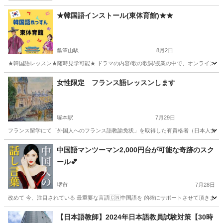
★韓国語インストール(東体育館)★★
瓢箪山駅
8月2日
★韓国語レッスン★随時見学可能★ ドラマの内容/歌の歌詞/授業の中で、オンラインで韓国人ネ
大阪
東大阪市
瓢箪山駅
その他語学
インストール
女性限定 フランス語レッスンします
塚本駅
7月29日
フランス留学にて「外国人へのフランス語教諭免状」を取得した有資格者（日本人女性
大阪
大阪市
塚本駅
フランス語
レッスン
中国語マンツーマン2,000円台が可能な奇跡のスク
ール💕
堺市
7月28日
改めて 今、注目されている 最重要な言語🇨🇳中国語を 的確にサポートさせて頂きます🤲 
大阪
堺市
中国語
レッスン
【日本語教師】2024年日本語教員試験対策【30時