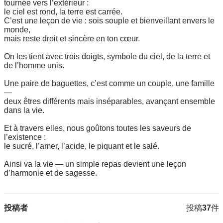
tournée vers l’extérieur :

le ciel est rond, la terre est carrée.

C’est une leçon de vie : sois souple et bienveillant envers le 
monde,

mais reste droit et sincère en ton cœur.

On les tient avec trois doigts, symbole du ciel, de la terre et 
de l’homme unis.

Une paire de baguettes, c’est comme un couple, une famille 
—

deux êtres différents mais inséparables, avançant ensemble 
dans la vie.

Et à travers elles, nous goûtons toutes les saveurs de 
l’existence :

le sucré, l’amer, l’acide, le piquant et le salé.

Ainsi va la vie — un simple repas devient une leçon 
d’harmonie et de sagesse.
投稿者
投稿
37
件