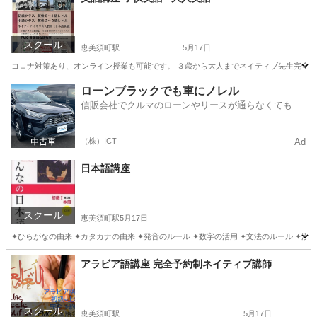
スクール
恵美須町駅
5月17日
コロナ対策あり、オンライン授業も可能です。 ３歳から大人までネイティブ先生完全予約少人数制です。 予約メ
大阪
大阪市
恵美須町駅
英会話
TOEIC
ローンブラックでも車にノレル
信販会社でクルマのローンやリースが通らなくてもク
ルマをご利用いただけるサービスがあります！
（株）ICT
Ad
日本語講座
スクール
恵美須町駅
5月17日
✦ひらがなの由来 ✦カタカナの由来 ✦発音のルール ✦数字の活用 ✦文法のルール ✦漢字の由来 
大阪
大阪市
恵美須町駅
日本語
講座
アラビア語講座 完全予約制ネイティブ講師
スクール
恵美須町駅
5月17日