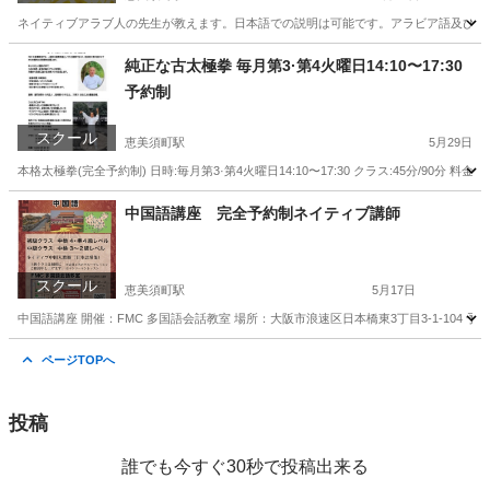
ネイティブアラブ人の先生が教えます。日本語での説明は可能です。アラビア語及び文化
大阪
大阪市
恵美須町駅
その他
アラビア語
純正な古太極拳 毎月第3·第4火曜日14:10〜17:30
予約制
スクール
恵美須町駅
5月29日
本格太極拳(完全予約制) 日時:毎月第3·第4火曜日14:10〜17:30 クラス:45分/90分 料金
大阪
大阪市
恵美須町駅
太極拳
功夫
中国語講座 完全予約制ネイティブ講師
スクール
恵美須町駅
5月17日
中国語講座 開催：FMC 多国語会話教室 場所：大阪市浪速区日本橋東3丁目3-1-104 予約メ
大阪
大阪市
恵美須町駅
中国語
ネイティブ
ページTOPへ
投稿
誰でも今すぐ30秒で投稿出来る