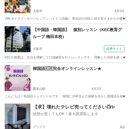
大阪市
8月3日
VMLボイスメッセージレッスン（ドイツ語編） 英会話のVMLに続き皆さまからの要望
大阪
大阪市
その他語学
愛知
名古屋市
その他語学
【中国語・韓国語】 個別レッスン（KEC教育グ
ループ 梅田本校）
VML
大阪市
提携サイト
KECの授業は、文法を理解して口頭練習を行うレッスンです。 理解した内容を使って
大阪
大阪市
中国語
韓国語🇰🇷完全オンラインレッスン★
瓢箪山駅
8月2日
こんにちは！韓国語インストールです。 韓国に15年住んだ経験を生かし韓国語を始め、韓国
大阪
東大阪市
瓢箪山駅
韓国語
インストール
【求】壊れたテレビ売ってください📺✨
状態が悪くてもOK！最大限買取します
プリフラ
Ad