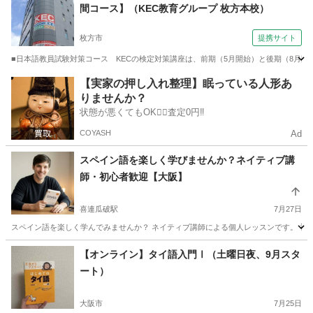
間コース】（KEC教育グループ 枚方本校）
枚方市
提携サイト
■日本語教員試験対策コース KECの検定対策講座は、前期（5月開始）と後期（8月開始）
大阪
枚方市
その他
【実家の押し入れ整理】眠っている人形あ
りませんか？
状態が悪くてもOK🙆‍♀️査定0円‼️
COYASH
Ad
スペイン語を楽しく学びませんか？ネイティブ講
師・初心者歓迎【大阪】
喜連瓜破駅
7月27日
スペイン語を楽しく学んでみませんか？ ネイティブ講師による個人レッスンです。 初心
大阪
大阪市
喜連瓜破駅
スペイン語
ネイティブ
【オンライン】タイ語入門Ⅰ（土曜日夜、9月スタ
ート）
大阪市
7月25日