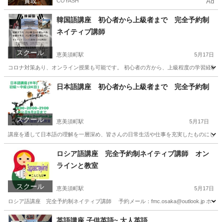
COYASH
Ad
韓国語講座 初心者から上級者まで 完全予約制
ネイティブ講師
スクール
恵美須町駅
5月17日
コロナ対策あり、オンライン授業も可能です。 初心者の方から、上級程度の学習経験の
大阪
大阪市
恵美須町駅
韓国語
マンツーマン
日本語講座 初心者から上級者まで 完全予約制
スクール
恵美須町駅
5月17日
講座を通して日本語の理解を一層深め、皆さんの日常生活や仕事を充実したものにしてく
大阪
大阪市
恵美須町駅
話し方
講座
ロシア語講座 完全予約制ネイティブ講師 オン
ラインと教室
スクール
恵美須町駅
5月17日
ロシア語講座 完全予約制ネイティブ講師 予約メール：fmc.osaka@outlook.jp ホームペ
大阪
大阪市
恵美須町駅
ロシア語
ロシア
英語講座 子供英語~ 大人英語