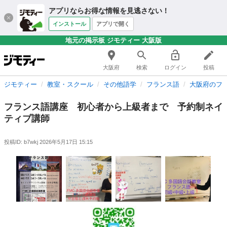
アプリならお得な情報を見逃さない！
インストール
アプリで開く
地元の掲示板 ジモティー 大阪版
大阪府
検索
ログイン
投稿
ジモティー
教室・スクール
その他語学
フランス語
大阪府のフ
フランス語講座 初心者から上級者まで 予約制ネイ
ティブ講師
投稿ID: b7wkj
2026年5月17日 15:15