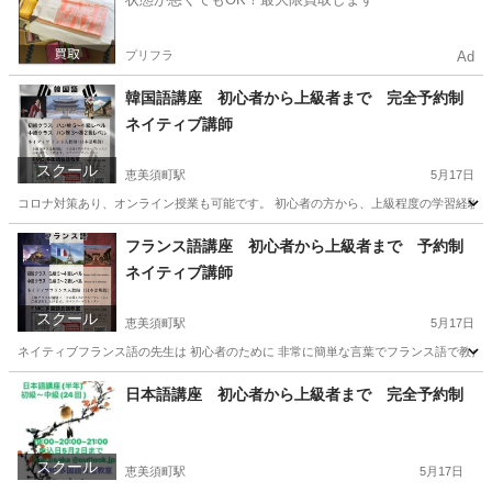
プリフラ
Ad
韓国語講座 初心者から上級者まで 完全予約制
ネイティブ講師
スクール
恵美須町駅
5月17日
コロナ対策あり、オンライン授業も可能です。 初心者の方から、上級程度の学習経験の
大阪
大阪市
恵美須町駅
韓国語
マンツーマン
フランス語講座 初心者から上級者まで 予約制
ネイティブ講師
スクール
恵美須町駅
5月17日
ネイティブフランス語の先生は 初心者のために 非常に簡単な言葉でフランス語で教え
大阪
大阪市
恵美須町駅
フランス語
コマ
日本語講座 初心者から上級者まで 完全予約制
スクール
恵美須町駅
5月17日