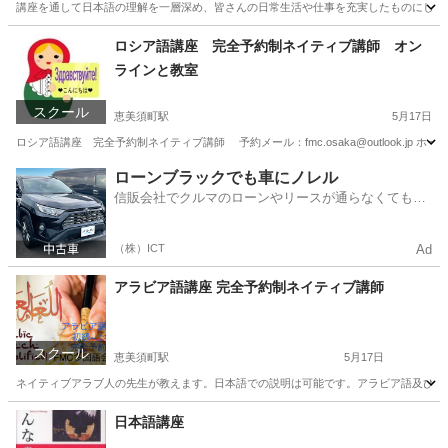
講座を通して日本語の理解を一層深め、皆さんの日常生活や仕事を充実したものにしてく
大阪
大阪市
恵美須町駅
話し方
講座
ロシア語講座 完全予約制ネイティブ講師 オン
ラインと教室
スクール
恵美須町駅
5月17日
ロシア語講座 完全予約制ネイティブ講師 予約メール：fmc.osaka@outlook.jp ホームペ
大阪
大阪市
恵美須町駅
ロシア語
ロシア
ローンブラックでも車にノレル
信販会社でクルマのローンやリースが通らなくてもク
ルマをご利用いただけるサービスがあります！
（株）ICT
Ad
アラビア語講座 完全予約制ネイティブ講師
スクール
恵美須町駅
5月17日
ネイティブアラブ人の先生が教えます。日本語での説明は可能です。アラビア語及び文化
大阪
大阪市
恵美須町駅
その他
アラビア語
日本語講座