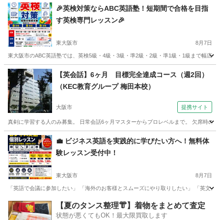
大阪
大阪市
英会話
レッスン
🎉英検対策ならABC英語塾！短期間で合格を目指
す英検専門レッスン🎉
東大阪市
8月7日
東大阪市のABC英語塾では、英検5級・4級・3級・準2級・2級・準1級・1級まで幅広
大阪
東大阪市
英検
1級
【英会話】6ヶ月 目標完全達成コース（週2回）
（KEC教育グループ 梅田本校）
大阪市
提携サイト
真剣に学習する人のみ募集。 日常会話6ヶ月マスターからプロレベルまで。 欠席時の補
大阪
大阪市
英会話
💼 ビジネス英語を実践的に学びたい方へ！無料体
験レッスン受付中！
東大阪市
8月7日
「英語で会議に参加したい」 「海外のお客様とスムーズにやり取りしたい」 「英文メー
大阪
東大阪市
ビジネス英語
1級
【夏のタンス整理👘】着物をまとめて査定
状態が悪くてもOK！最大限買取します