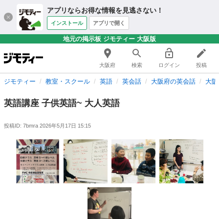
アプリならお得な情報を見逃さない！
インストール
アプリで開く
地元の掲示板 ジモティー 大阪版
大阪府
検索
ログイン
投稿
ジモティー
教室・スクール
英語
英会話
大阪府の英会話
大阪
英語講座 子供英語~ 大人英語
投稿ID: 7bmra
2026年5月17日 15:15