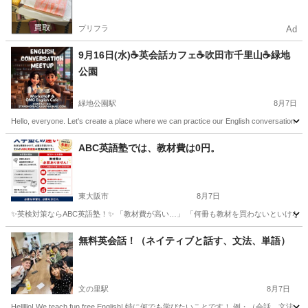
プリフラ
Ad
9月16日(水)☕️英会話カフェ☕️吹田市千里山☕️緑地
公園
緑地公園駅
8月7日
Hello, everyone. Let's create a place where we can practice our English conversation skills
大阪
吹田市
緑地公園駅
英会話
ABC英語塾では、教材費は0円。
東大阪市
8月7日
✨英検対策ならABC英語塾！✨ 「教材費が高い…」 「何冊も教材を買わないといけない…」
大阪
東大阪市
英検
1級
無料英会話！（ネイティブと話す、文法、単語）
文の里駅
8月7日
Helllllo! We teach fun free English! 特に何でも学びたいことです！