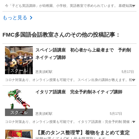
今「子ども英語講師」が幼稚園、小学校、英語教室で求められています。 基礎知識から実
大阪
大阪市
その他
もっと見る
FMC多国語会話教室
さんのその他の投稿記事：
スペイン語講座 初心者から上級者まで 予約制
ネイティブ講師
スクール
恵美須町駅
5月17日
コロナ対策あり、オンライン授業も可能です。 スペイン出身の講師が教えます。初心者
大阪
大阪市
恵美須町駅
スペイン語
コマ
イタリア語講座 完全予約制ネイティブ講師
スクール
恵美須町駅
5月17日
コロナ対策あり、オンライン授業も可能です。 イタリア語講座：完全予約制 開催：FMC 多国語会話教
大阪
大阪市
恵美須町駅
イタリア語
【夏のタンス整理👘】着物をまとめて査定
状態が悪くてもOK！最大限買取します