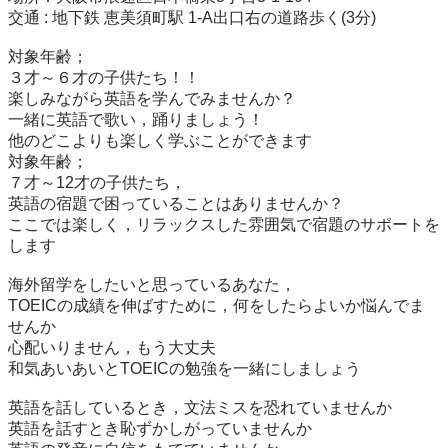
交通 : 地下鉄 恵美須町駅 1-A出口右の道路歩く(3分)

対象年齢；

３才～６才の子供たち！！

楽しみながら英語を学んでみませんか？

一緒に英語で歌い，踊りましょう！

他のどこよりも楽しく学ぶことができます

対象年齢；

７才～12才の子供たち，

英語の宿題で困っていることはありませんか？

ここでは楽しく，リラックスした雰囲気で宿題のサポートを
します

海外留学をしたいと思っているあなた，

TOEICの成績を伸ばすために，何をしたらよいか悩んでま
せんか

心配いりません，もう大丈夫

和気あいあいとTOEICの勉強を一緒にしましょう

英語を話しているとき，文法ミスを恐れていませんか

英語を話すとき恥ずかしがっていませんか
