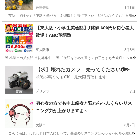
天王寺駅
8月8日
「英語」ではなく「英語の学び方」を習得しに来て下さい。私がいなくてもご自身の力で
大阪
大阪市
天王寺駅
英会話
レッスン
【東大阪・小学生英会話】月額6,600円✨初心者大
歓迎！ABC英語塾
東大阪市
8月8日
🌟 小学生の英会話 生徒募集中！ 🌟 「英語を初めて習う」お子さまも大歓迎！ ABC
大阪
東大阪市
英検
小学生
【求】壊れたカメラ、売ってください📷✨
状態が悪くてもOK！最大限買取します
プリフラ
Ad
初心者の方でも中上級者と変わらへんくらいリス
ニング力が上がりますよ～
大阪市
8月7日
こんにちは。われわれ日本人にとって、英語のリスニングはめっちゃめちゃ難しいですよ