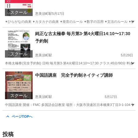
スクール
恵美須町駅
5月17日
✦ひらがなの由来 ✦カタカナの由来 ✦発音のルール ✦数字の活用 ✦文法のルール ✦漢字の由来 
大阪
大阪市
恵美須町駅
日本語
講座
純正な古太極拳 毎月第3·第4火曜日14:10〜17:30
予約制
スクール
恵美須町駅
5月29日
本格太極拳(完全予約制) 日時:毎月第3·第4火曜日14:10〜17:30 クラス:45分/90分 料金
大阪
大阪市
恵美須町駅
太極拳
功夫
中国語講座 完全予約制ネイティブ講師
スクール
恵美須町駅
5月17日
中国語講座 開催：FMC 多国語会話教室 場所：大阪市浪速区日本橋東3丁目3-1-104 予約メ
大阪
大阪市
恵美須町駅
中国語
ネイティブ
ページTOPへ
投稿