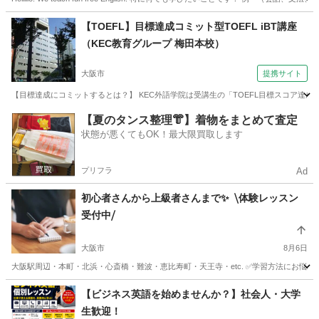
大阪
大阪市
文の里駅
英会話
ネイティブ
【TOEFL】目標達成コミット型TOEFL iBT講座
（KEC教育グループ 梅田本校）
大阪市
提携サイト
【目標達成にコミットするとは？】 KEC外語学院は受講生の「TOEFL目標スコア達成
大阪
大阪市
TOEFL(R)テスト
【夏のタンス整理👘】着物をまとめて査定
状態が悪くてもOK！最大限買取します
プリフラ
Ad
初心者さんから上級者さんまで✨ ⧹体験レッスン
受付中⧸
大阪市
8月6日
大阪駅周辺・本町・北浜・心斎橋・難波・恵比寿町・天王寺・etc. ✅学習方法にお悩み
大阪
大阪市
英語
プロフィール
【ビジネス英語を始めませんか？】社会人・大学
生歓迎！