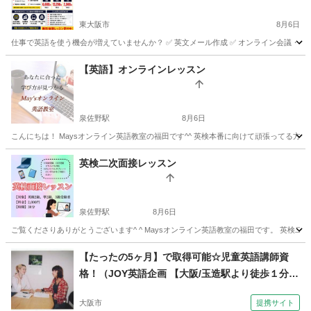
東大阪市
8月6日
仕事で英語を使う機会が増えていませんか？ ✅ 英文メール作成 ✅ オンライン会議・プレゼ
大阪
東大阪市
ビジネス英語
社会人
【英語】オンラインレッスン
泉佐野駅
8月6日
こんにちは！ Maysオンライン英語教室の福田です^^ 英検本番に向けて頑張ってる方、
大阪
泉佐野市
泉佐野駅
英語/基礎英語
シニア
英検二次面接レッスン
泉佐野駅
8月6日
ご覧くださりありがとうございます^ ^ Maysオンライン英語教室の福田です。 英検二
大阪
泉佐野市
泉佐野駅
英検
オンライン
【たったの5ヶ月】で取得可能☆児童英語講師資
格！（JOY英語企画 【大阪/玉造駅より徒歩１分】
J-SHINEならJOY英語企画）
大阪市
提携サイト