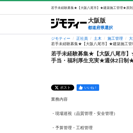
大阪
版
都道府県選択
ジモティー
正社員
土木
施工管理
大
若手未経験募集★【大阪八尾市】★建築施工管
若手未経験募集★【大阪八尾市】
手当・福利厚生充実★週休2日制
ポスト
いいね！
業務内容

・現場巡視（品質管理・安全管理）

・予算管理・工程管理
