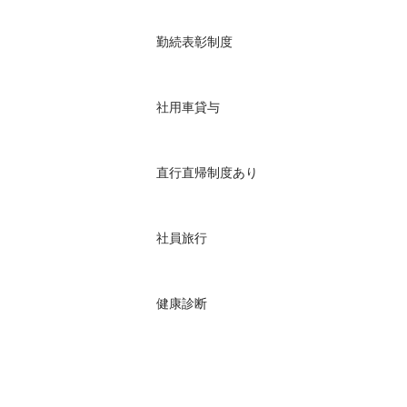
勤続表彰制度

社用車貸与

直行直帰制度あり

社員旅行
