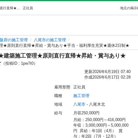
若手未経験募集★【大阪八尾市】★建築施工管理★原則直行直帰★昇給・賞与あり★手当・福利厚生充実★週休2日制★ (合同会社LATTE) 八尾の施工管理の正社員の求人情報 株式会社小滝工務店｜ジモティー
正社員
地元の掲示
阪府の施工管理
八尾市の施工管理
理★原則直行直帰★昇給・賞与あり★手当・福利厚生充実★週休2日制★
★建築施工管理★原則直行直帰★昇給・賞与あり★
★
（投稿ID : 1pw7t0）
更新
2026年6月19日 07:40
作成
2026年6月17日 02:28
雇用形態
正社員
職種
施工管理
地域
八尾市
 - 八尾木北
給与
月収250,000円
月給：250,000円～416,000円  
年収：3,000,000円～5,000,000
円  昇給：年1回（4月）  賞
与：年2回（7月・12月）