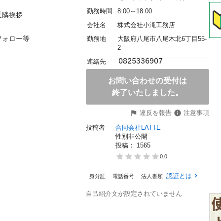
勤務時間
8:00～18:00
拶

会社名
株式会社小滝工務店
ー等

勤務地
大阪府八尾市八尾木北6丁目55-
2
連絡先
お問い合わせの受付は
終了いたしました。
違反を報告
注意事項
投稿者
合同会社LATTE
性別非公開
投稿： 
1565
0.0
認証とは
身分証
電話番号
法人書類
自己紹介文が設定されていません