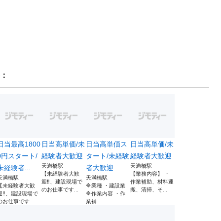
：
日当最高1800
日当高単価/未
日当高単価ス
日当高単価/未
0円スタート/
経験者大歓迎
タート/未経験
経験者大歓迎
天満橋駅
天満橋駅
未経験者...
者大歓迎
【未経験者大歓
【業務内容】 ・
天満橋駅
天満橋駅
迎‼️、建設現場で
作業補助、材料運
【未経験者大歓
🔷業種 ・建設業
のお仕事です...
搬、清掃、そ...
迎‼️、建設現場で
🔷作業内容 ・作
のお仕事です...
業補...