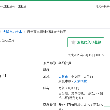
日当高単価/未経験者大歓迎 (株式会社Ｍird) 天満橋の土木の正社員の求人情報 株式会社Mird｜ジモティー
正社員
地元の掲示
大阪市の土木
日当高単価/未経験者大歓迎
: 1p5p2p）
お気に入り登録
作成
2026年5月15日 00:09
雇用形態
契約社員
職種
-
️】

地域
大阪市
 - 中央区
 - 大手前
京阪本線 - 
天満橋駅
給与
月収300,000円
日当制、業務委託、日払い・週
払い可(規定あり)
勤務時間
8時〜17時(現場によって変動あ
り)