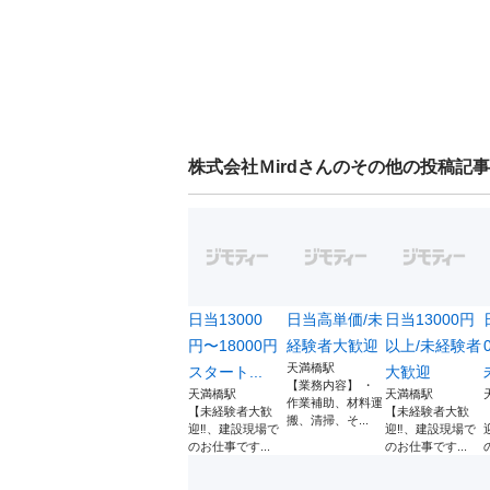
株式会社Ｍird
さんのその他の投稿記事
日当13000
日当高単価/未
日当13000円
円〜18000円
経験者大歓迎
以上/未経験者
天満橋駅
スタート...
大歓迎
【業務内容】 ・
天満橋駅
天満橋駅
作業補助、材料運
【未経験者大歓
【未経験者大歓
搬、清掃、そ...
迎‼️、建設現場で
迎‼️、建設現場で
のお仕事です...
のお仕事です...