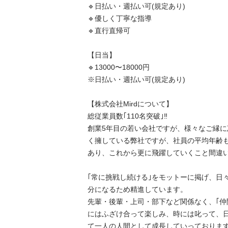
🔹日払い・週払い可(規定あり)

🔹優しく丁寧な指導

🔹直行直帰可

【日当】

🔹13000〜18000円

※日払い・週払い可(規定あり)

【株式会社Mirdについて】

総従業員数｢110名突破｣‼️

創業5年目の若い会社ですが、様々なご縁
く擁している弊社ですが、社員の平均年齢も
あり、これから更に飛躍していくこと間違い無
｢常に挑戦し続ける｣をモットーに掲げ、日
分になるため精進しています。

先輩・後輩・上司・部下など関係なく、｢仲
にはふざけ合って楽しみ、時には叱って、
て一人の人間として成長していっております