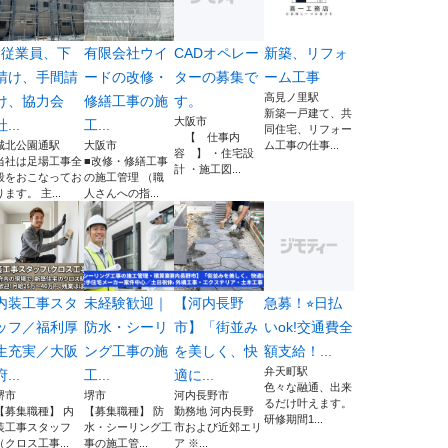
‼️従業員、下
有限会社ウイ
CADオペレー
新築、リフォ
請け、手間請
ードの改修・
ターの募集で
ーム工事
高見ノ里駅
け、協力会
修繕工事の施
す。
新築一戸建て、共
大阪市
社...
工...
同住宅、リフォー
【 仕事内
城北公園通駅
大阪市
ム工事の仕事...
容 】 ・住宅設
当社は足場工事全
■改修・修繕工事
計 ・施工図...
般をおこなってお
の施工管理 （職
ります。 主...
人さんへの指...
内装工事スタ
未経験歓迎｜
【河内長野
急募！⭐︎日払
ッフ／福利厚
防水・シーリ
市】「街並み
いok!交通費全
生充実／大阪
ング工事の施
を美しく、快
額支給！...
弁天町駅
府...
工...
適に...
色々な融通、出来
堺市
堺市
河内長野市
るだけ叶えます。
【募集職種】 内
【募集職種】 防
勤務地 河内長野
研修期間1...
装工事スタッフ
水・シーリング工
市および近郊エリ
（クロス工事...
事の施工管...
ア ※...