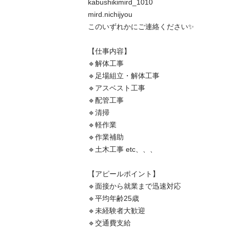
kabushikimird_1010

mird.nichijyou

このいずれかにご連絡ください✨️

【仕事内容】

🔹解体工事

🔹足場組立・解体工事

🔹アスベスト工事

🔹配管工事

🔹清掃

🔹軽作業

🔹作業補助

🔹土木工事 etc、、、

【アピールポイント】

🔹面接から就業まで迅速対応

🔹平均年齢25歳

🔹未経験者大歓迎

🔹交通費支給
