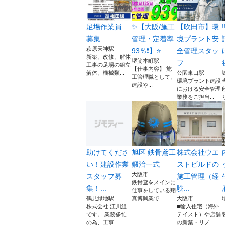
足場作業員
✨【大阪/施工
【吹田市】環
募集
管理・定着率
境プラント安
萩原天神駅
93％❗】⭐...
全管理スタッ
新築、改修、解体
堺筋本町駅
フ...
工事の足場の組立
【仕事内容】 施
解体、機械類...
公園東口駅
工管理職として、
環境プラント建設
建設や...
における安全管理
業務をご担当...
助けてくださ
旭区 鉄骨鳶工
株式会社ウエ
い！建設作業
鍛治一式
ストビルドの
大阪市
スタッフ募
施工管理（経
鉄骨鳶をメインに
集！...
験...
仕事をしている翔
鶴見緑地駅
真博興業で...
大阪市
株式会社 江川組
■輸入住宅（海外
です。 業務多忙
テイスト）や店舗
の為、工事...
の新築・リノ...