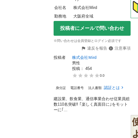
会社名
株式会社Mird
勤務地
大阪府全域
投稿者にメールで問い合わせ
※問い合わせは会員登録とログイン必須です
違反を報告
注意事項
投稿者
株式会社Ｍird
男性
投稿： 
454
0.0
認証とは
身分証
電話番号
法人書類
建設業、飲食業、通信事業合わせ従業員総
数110名突破‼️ ｢楽しく真面目に｣をモット
ーに｢...