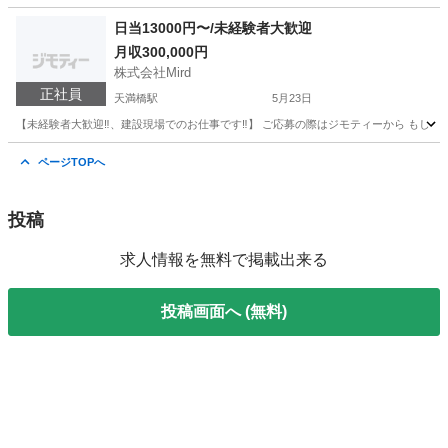
大阪
大阪市
天満橋駅
土木
未経験
日当13000円〜/未経験者大歓迎
月収300,000円
株式会社Mird
正社員
天満橋駅
5月23日
【未経験者大歓迎‼️、建設現場でのお仕事です‼️】 ご応募の際はジモティーから もしくは、メールアドレスの
大阪
大阪市
天満橋駅
土木
未経験
ページTOPへ
投稿
求人情報を無料で掲載出来る
投稿画面へ (無料)