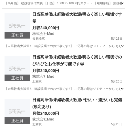
【高単価】 建設現場作業員 【日当】 13000〜18000円スタート 【雇用形態】 業務委
大阪
大阪市
天満橋駅
土木
未経験
日当高単価/未経験者大歓迎/明るく楽しい職場です
😁
月収240,000円
株式会社Mird
正社員
天満橋駅
5月23日
【未経験者大歓迎‼️、建設現場でのお仕事です‼️】 ご応募の際はジモティーから もしくは、メールアドレスの
大阪
大阪市
天満橋駅
土木
未経験
日当高単価/未経験者大歓迎/明るく楽しい環境での
びのびとお仕事が可能です😁
月収240,000円
株式会社Mird
正社員
北巽駅
5月23日
【未経験者大歓迎‼️、建設現場でのお仕事です‼️】 ご応募の際はジモティーから もしくは、メールアドレスの
大阪
大阪市
北巽駅
土木
未経験
日当高単価/未経験者大歓迎/日払い・週払いも完備
(規定あり)
月収240,000円
株式会社Mird
正社員
北巽駅
5月23日