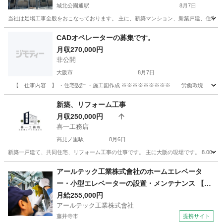
城北公園通駅
8月7日
当社は足場工事全般をおこなっております。 主に、新築マンション、新築戸建、住宅リフォ
大阪
大阪市
城北公園通駅
鳶職
足場
CADオペレーターの募集です。
月収270,000円
非公開
大阪市
8月7日
【 仕事内容 】 ・住宅設計 ・施工図作成 ※※※※※※※※※ 労働環境 ※※※※
大阪
大阪市
CAD
CADオペレーター
新築、リフォーム工事
月収250,000円
喜一工務店
高見ノ里駅
8月6日
新築一戸建て、共同住宅、リフォーム工事の仕事です。 主に大阪の現場です。 8.00〜17.00時 休憩時
大阪
堺市
高見ノ里駅
大工
アールテック工業株式會社のホームエレベータ
ー・小型エレベーターの設置・メンテナンス 【ボ
ーナス・賞与あり】
月給255,000円
アールテック工業株式會社
藤井寺市
提携サイト