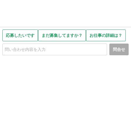
応募したいです
まだ募集してますか？
お仕事の詳細は？
問合せ
初めての方へ
利用規約
プライバシーポリシー
プライバシー・ステートメント
健全化に資する運用方針
お問い合わせ
運営会社
サイトマップ
ご利用ガイド
フリーワードで探す
PC版で表示
都道府県選択