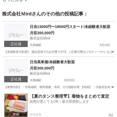
株式会社Ｍird
さんのその他の投稿記事：
日当13000円〜18000円スタート/未経験者大歓迎
月収300,000円
株式会社Mird
正社員
天満橋駅
5月23日
【未経験者大歓迎‼️、建設現場でのお仕事です‼️】 ご応募の際はジモティーから もしくは、メールアドレスの
大阪
大阪市
天満橋駅
土木
未経験
日当高単価/未経験者大歓迎
月収300,000円
株式会社Mird
正社員
天満橋駅
5月23日
【業務内容】 ・作業補助、材料運搬、清掃、その他軽作業 【地域】 ・大阪府全域 ・全国各地(
大阪
大阪市
天満橋駅
土木
未経験
【夏のタンス整理👘】着物をまとめて査定
状態が悪くてもOK！最大限買取します
プリフラ
Ad