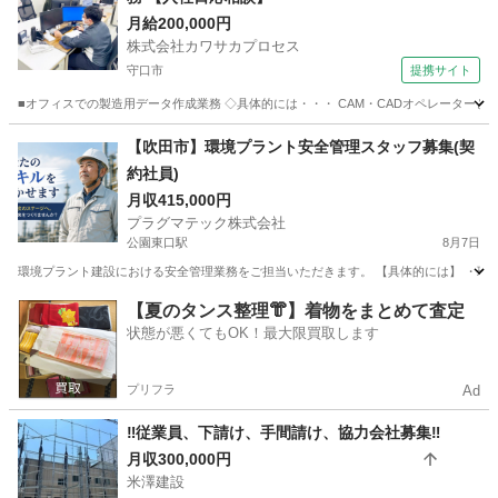
月給200,000円
株式会社カワサカプロセス
守口市
提携サイト
■オフィスでの製造用データ作成業務 ◇具体的には・・・ CAM・CADオペレーターとし
大阪
守口市
CAD
【吹田市】環境プラント安全管理スタッフ募集(契
約社員)
月収415,000円
プラグマテック株式会社
公園東口駅
8月7日
環境プラント建設における安全管理業務をご担当いただきます。 【具体的には】 ・環境プ
大阪
吹田市
公園東口駅
その他
契約社員
【夏のタンス整理👘】着物をまとめて査定
状態が悪くてもOK！最大限買取します
プリフラ
Ad
‼️従業員、下請け、手間請け、協力会社募集‼️
月収300,000円
米澤建設