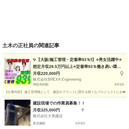
土木の正社員の関連記事
✨【大阪/施工管理・定着率93％❗】⭐男女活躍中⭐
想定月収28.5万円以上⭐定着率93％働き易い環境
／未経験者積極採用◎選考１回⭐未経験者でも安心
月収220,000円
株式会社BREXA Engineering
サポート🔰/国家資格が取得できる‼️
堺筋本町駅
8月9日
【仕事内容】 施工管理職として、建設やプラントに関する様々なプロジェクトにおいて
大阪
大阪市
堺筋本町駅
施工管理
未経験
建設現場での作業員募集！！
月収325,000円
株式会社大美建設
香里園駅
8月9日