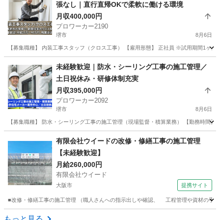
張なし｜直行直帰OKで柔軟に働ける環境
月収400,000円
プロワーカー2190
堺市
8月6日
【募集職種】 内装工事スタッフ（クロス工事） 【雇用形態】 正社員 ※試用期間1ヶ月
大阪
堺市
内装職人
業務
未経験歓迎｜防水・シーリング工事の施工管理／
土日祝休み・研修体制充実
月収395,000円
プロワーカー2092
堺市
8月6日
【募集職種】 防水・シーリング工事の施工管理（現場監督・積算業務） 【勤務時間】 9:00
大阪
堺市
施工管理
有限会社ウイードの改修・修繕工事の施工管理
【未経験歓迎】
月給260,000円
有限会社ウイード
大阪市
提携サイト
■改修・修繕工事の施工管理 （職人さんへの指示出しや確認、 工程管理や資材の手配など。
大阪
大阪市
その他
もっと見る