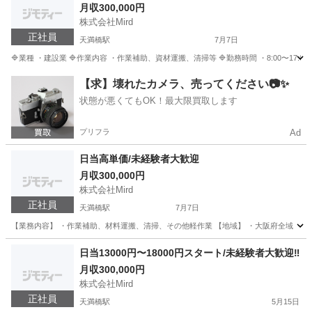
月収300,000円
株式会社Mird
正社員
天満橋駅
7月7日
🔷業種 ・建設業 🔷作業内容 ・作業補助、資材運搬、清掃等 🔷勤務時間 ・8:00〜17:0
大阪
大阪市
天満橋駅
土木
未経験
【求】壊れたカメラ、売ってください📷✨
状態が悪くてもOK！最大限買取します
プリフラ
Ad
日当高単価/未経験者大歓迎
月収300,000円
株式会社Mird
正社員
天満橋駅
7月7日
【業務内容】 ・作業補助、材料運搬、清掃、その他軽作業 【地域】 ・大阪府全域 ・全国各地(
大阪
大阪市
天満橋駅
土木
未経験
日当13000円〜18000円スタート/未経験者大歓迎‼️
月収300,000円
株式会社Mird
正社員
天満橋駅
5月15日