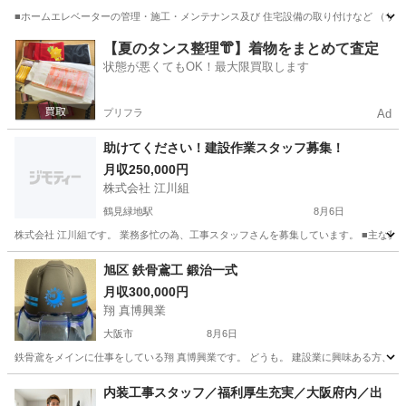
■ホームエレベーターの管理・施工・メンテナンス及び 住宅設備の取り付けなど （サー
大阪
藤井寺市
鳶職
【夏のタンス整理👘】着物をまとめて査定
状態が悪くてもOK！最大限買取します
プリフラ
Ad
助けてください！建設作業スタッフ募集！
月収250,000円
株式会社 江川組
鶴見緑地駅
8月6日
株式会社 江川組です。 業務多忙の為、工事スタッフさんを募集しています。 ■主な募集内容 
大阪
守口市
鶴見緑地駅
その他
未経験
旭区 鉄骨鳶工 鍛治一式
月収300,000円
翔 真博興業
大阪市
8月6日
鉄骨鳶をメインに仕事をしている翔 真博興業です。 どうも。 建設業に興味ある方、やる気
大阪
大阪市
鳶職
未経験
内装工事スタッフ／福利厚生充実／大阪府内／出