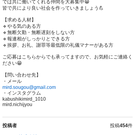
では共に働いてくれる仲間を大募集中😁

皆で共により良い社会を作っていきましょう💪

【求める人材】

🔹やる気のある方

🔹無断欠勤・無断遅刻をしない方

🔹報連相がしっかりとできる方

🔹挨拶、お礼、謝罪等最低限の礼儀マナーがある方

ご応募はこちらからでも承ってますので、お気軽にご連絡く
ださい😁

【問い合わせ先】

mird.sougou@gmail.com
・インスタグラム

kabushikimird_1010

mird.nichijyou
投稿者
投稿
454
件