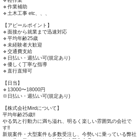
🔹軽作業

🔹作業補助

🔹土木工事 etc、、、

【アピールポイント】

🔹面接から就業まで迅速対応

🔹平均年齢25歳

🔹未経験者大歓迎

🔹交通費支給

🔹日払い・週払い可(規定あり)

🔹優しく丁寧な指導

🔹直行直帰可

【日当】

🔹13000〜18000円

※日払い・週払い可(規定あり)

【株式会社Mirdについて】

平均年齢25歳‼️

やる気と行動力に満ち溢れ、明るく楽しい雰囲気の会社で
す‼️

新規案件・大型案件も多数受注し、今勢いに乗っている弊社