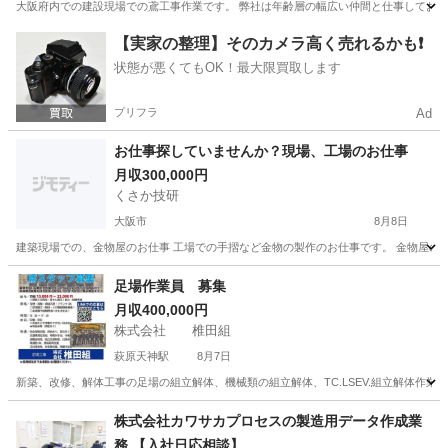
大阪府内での建設現場での鳶工事作業です。 弊社は年齢層の幅広い仲間と仕事しており
大阪
枚方市
香里園駅
鳶職
建設現場
【実家の整理】そのカメラ高く売れるかも❗️
状態が悪くてもOK！最大限買取します
プリフラ
Ad
お仕事探していませんか？現場、工場のお仕事
月収300,000円
くさか技研
大阪市
8月8日
建築現場での、金物屋のお仕事 工場での手摺など金物の製作のお仕事です。 金物屋のお
大阪
大阪市
内装職人
未経験
足場作業員 募集
月収400,000円
株式会社 椎田組
萩原天神駅
8月7日
新築、改修、解体工事の足場の組立解体、機械類の組立解体、TC.LSEV.組立解体作業
大阪
堺市
萩原天神駅
鳶職
足場
株式会社カワサカプロセスの製造用データ作成業
務 【入社日応相談】