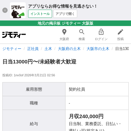
アプリならお得な情報を見逃さない！
インストール
アプリで開く
地元の掲示板 ジモティー 大阪版
大阪府
検索
ログイン
投稿
ジモティー
正社員
土木
大阪府の土木
大阪市の土木
日当130
日当13000円〜/未経験者大歓迎
投稿ID: 1nv0of
2026年3月21日 02:56
雇用形態
契約社員
職種
-
月収240,000円
給与
日当制、業務委託、日払い・
週払い可(規定あり)