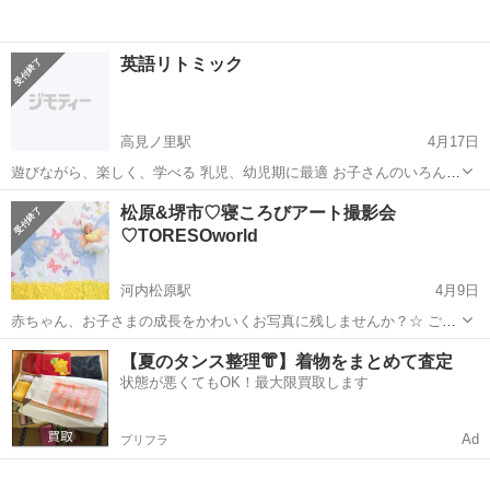
英語リトミック
高見ノ里駅
4月17日
遊びながら、楽しく、学べる 乳児、幼児期に最適 お子さんのいろんな
可能性を引き出します。
大阪
松原市
高見ノ里駅
育児
松原&堺市♡寝ころびアート撮影会
♡TORESOworld
河内松原駅
4月9日
赤ちゃん、お子さまの成長をかわいくお写真に残しませんか？☆ ごろ
んでも、お座りでもかわいい 寝ころびアートの撮影会を行います！ み
大阪
松原市
河内松原駅
育児
撮影会
【夏のタンス整理👘】着物をまとめて査定
んなでわいわい楽しく おしゃべりしたりしながら お子さまのかわいい
状態が悪くてもOK！最大限買取します
表情を...
Ad
プリフラ