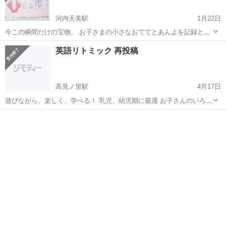
河内天美駅
1月22日
今この瞬間だけの宝物。 お子さまの小さなおててとあんよを記録とし
て残してみませんか？ バレンタイン間近♡ バレンタイン仕様の手形ア
大阪
松原市
河内天美駅
育児
会場
英語リトミック 再投稿
ートも制作可能です♪ パパへ、じいじへのプレゼントにおすすめで
す♡ 会場は...
高見ノ里駅
4月17日
遊びながら、楽しく、学べる！ 乳児、幼児期に最適 お子さんのいろん
な可能性を引き出します 開催時刻 午前の部 10時〜12時 午後の部 15
大阪
松原市
高見ノ里駅
育児
時刻
時〜17時 各開始時間10分前...