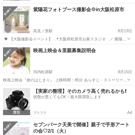
紫陽花フォトブース撮影会💠in大阪松原市
高見ノ里駅
8月13日
⁡ 💝 【大阪撮影会イベント】 ⁡ 📍大阪府松原市お家スタジオ ⁡ ⁡ ／ 紫陽花
フォトブース撮影会💠 ＼ ⁡ ⁡ 【日程】 6月10日(土)〜7/9(日) 毎日先着2
大阪
松原市
高見ノ里駅
育児
撮影会
映画上映会＆里親募集説明会
名！ ⁡ ⚠︎お受けできない日がございます。 ご了承...
河内松原駅
8月15日
映画上映会『旅のはじまり』 上映時間：85分 あらすじ・ストーリー
虐待やネグレクトで大人を信じられなくなった子どもたちや、それら
大阪
松原市
河内松原駅
育児
子ども
【実家の整理】そのカメラ高く売れるかも❗️
を普通と思う子どもたち。施設やNPOで活動する大人たちは、そんな
状態が悪くてもOK！最大限買取します
子どもの心に寄り添お...
Ad
プリフラ
セブンパーク天美で開催】親子で手形アート
の会♡2/1（火）