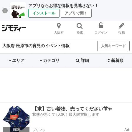
アプリならお得な情報を見逃さない！
インストール
アプリで開く
大阪府
検索
ログイン
投稿
大阪府 松原市の育児のイベント情報
人気キーワード
エリア
カテゴリ
詳細
新着順
【求】古い着物、売ってください👘✨
状態が悪くてもOK！最大限買取します
Ad
プリフラ