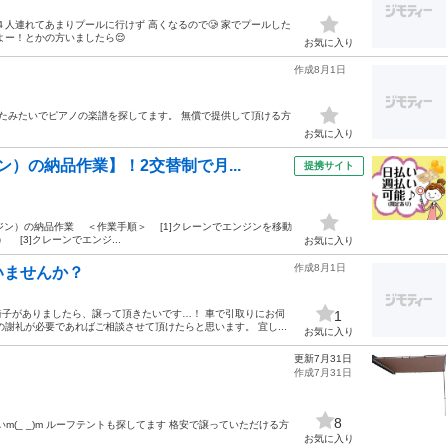
人連れてあまりプールに行けず 高くなるので🥲 家でプールした
よー！とかの方いましたら😌
お気に入り
作成8月1日
たみたいでピアノの楽譜を探してます。 無償で提供して頂ける方
お気に入り
）の納品作業】！2交替制で月...
提携サイト
業用エンジン）の納品作業 ＜作業手順＞ [1]クレーンでエンジンを移動
[3]クレーンでエンジ...
お気に入り
作成8月1日
いませんか？
子がありましたら、譲って頂きたいです…！ 車で引取りにお伺
1
謝礼が必要であればご相談させて頂けたらと思います。 宜し...
お気に入り
更新7月31日
作成7月31日
8
m(_ _)m ルーフテントも探してます 格安で譲っていただける方
お気に入り