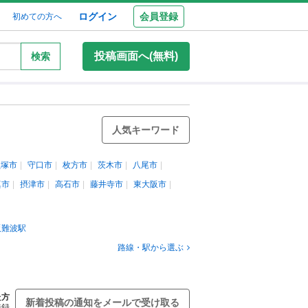
ログイン
会員登録
初めての方へ
投稿画面へ(無料)
検索
人気キーワード
貝塚市
守口市
枚方市
茨木市
八尾市
真市
摂津市
高石市
藤井寺市
東大阪市
阪難波駅
路線・駅から選ぶ
た方
新着投稿の通知をメールで受け取る
登録