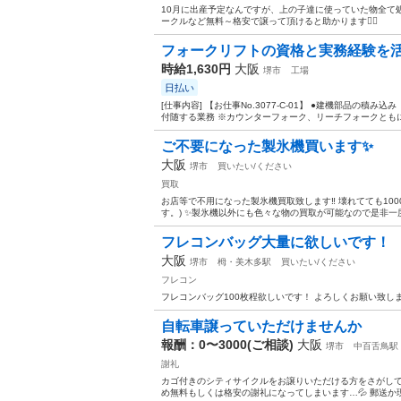
10月に出産予定なんですが、上の子達に使っていた物全て
ークルなど無料～格安で譲って頂けると助かります🙇‍♀️
フォークリフトの資格と実務経験を活
時給1,630円
大阪
堺市
工場
日払い
[仕事内容] 【お仕事No.3077-C-01】 ●建機部品
付随する業務 ※カウンターフォーク、リーチフォークともに使
ご不要になった製氷機買います✨
大阪
堺市
買いたい/ください
買取
お店等で不用になった製氷機買取致します‼️ 壊れてても100
す。) ✨製氷機以外にも色々な物の買取が可能なので是非一度
フレコンバッグ大量に欲しいです！
大阪
堺市
栂・美木多駅
買いたい/ください
フレコン
フレコンバッグ100枚程欲しいです！ よろしくお願い致し
自転車譲っていただけませんか
報酬：0〜3000(ご相談)
大阪
堺市
中百舌鳥駅
謝礼
カゴ付きのシティサイクルをお譲りいただける方をさがして
め無料もしくは格安の謝礼になってしまいます…💦 郵送か現