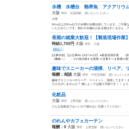
水槽 水槽台 熱帯魚 アクアリウ
大阪
堺市
北花田駅
買いたい/ください
水槽
60㎝以上200㎝以下の水槽や水槽台探しています。ご不
いただきたいです。割れや水漏れがある物はすいません…
長期の就業大歓迎！【製造現場作業】
時給1,700円
大阪
堺市
工場
日払い
[仕事内容] 【お仕事No.2437-A-03】 ●製造現場
（機械へ） ・その他付随する業務 ※従事すべき業務の変更
趣味でスニーカーの清掃、リペア、
報酬：相談
大阪
堺市
中百舌鳥駅
買いたい/くだ
趣味でスニーカーのリペア、リペイント、清掃してます！ 
だける方いませんか？ 物によっては購入可能です！！ よ
化粧品
大阪
堺市
上野芝駅
買いたい/ください
どんな化粧品でもいいので使わない方譲ってください
のれんやカフェカーテン
報酬：0
大阪
堺市
上野芝駅
買いたい/ください