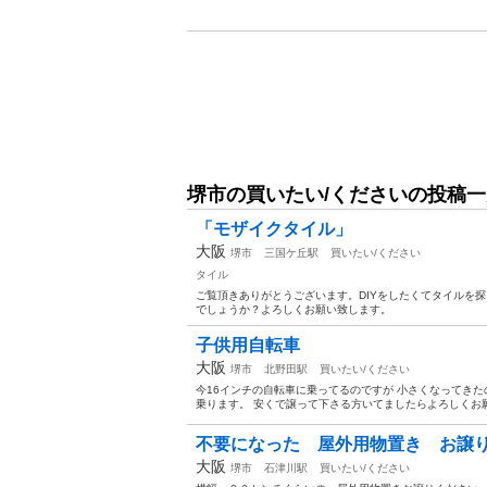
堺市の買いたい/くださいの投稿一
「モザイクタイル」
大阪
堺市
三国ケ丘駅
買いたい/ください
タイル
ご覧頂きありがとうございます。DIYをしたくてタイルを
でしょうか？よろしくお願い致します。
子供用自転車
大阪
堺市
北野田駅
買いたい/ください
今16インチの自転車に乗ってるのですが 小さくなってきた
乗ります。 安くで譲って下さる方いてましたらよろしくお願
不要になった 屋外用物置き お譲
大阪
堺市
石津川駅
買いたい/ください