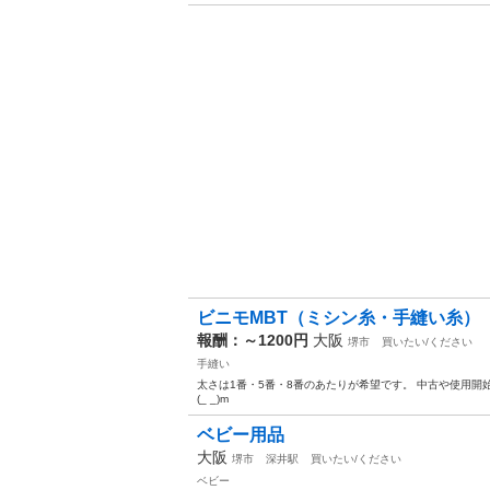
ビニモMBT（ミシン糸・手縫い糸）
報酬：～1200円
大阪
堺市
買いたい/ください
手縫い
太さは1番・5番・8番のあたりが希望です。 中古や使用開
(_ _)m
ベビー用品
大阪
堺市
深井駅
買いたい/ください
ベビー