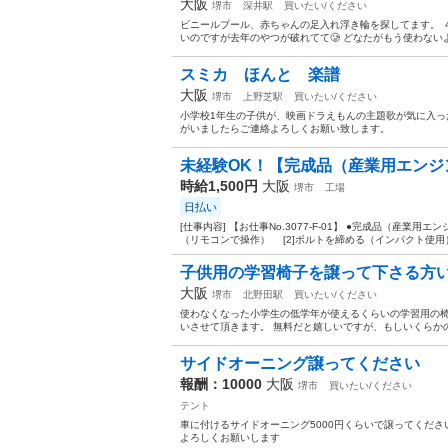
大阪
堺市
深井駅
買いたい/ください
ビニールプール、赤ちゃんの足入れ浮き輪を探してます。 ４
いのですが去年のやつが破れてて🥲 どなたがもう使わない
スミカ ほんと 楽譜
大阪
堺市
上野芝駅
買いたい/ください
小学校1年生の子供が、映画ドラえもんの主題歌が気に入っ
がいましたらご連絡よろしくお願い致します。
未経験OK！【完成品（産業用エンジン
時給1,500円
大阪
堺市
工場
日払い
[仕事内容] 【お仕事No.3077-F-01】 ●完成品（産
（リモコンで操作） [2]ボルトを締める（インパクト使用） 
子供用の学習椅子を譲って下さる方
大阪
堺市
北野田駅
買いたい/ください
使わなくなった小学生の低学年が使えるくらいの学習用の椅
いさせて頂きます。 無料だと嬉しいですが、もしいくらかの
サイドオーニング譲ってください
報酬：10000
大阪
堺市
買いたい/ください
テント
車に付けるサイドオーニング5000円くらいで譲ってください
よろしくお願いします