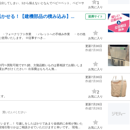
1
処分してしまい、1から揃えないとなんでベビーベット、ベビーサ
お気に入り
かせる！【建機部品の積み込み】...
提携サイト
の積み込み ・フォークリフト作業 ・パレットへの手積み作業 ・その他
用いたします。 ※従事すべき...
お気に入り
更新7月30日
作成7月30日
0円〜買取可能です‼️ (錆、欠陥品酷いものは要相談でお願いしま
お声がけください✨ 出張費はもちろん無...
お気に入り
更新7月30日
作成7月30日
2
ます。
お気に入り
更新7月29日
作成7月29日
買いたい/ください
います…！ 引越しをしたばかりであまり金銭的に余裕が無いた
地引取りかはご相談させていただけますと幸いです。 現地...
お気に入り