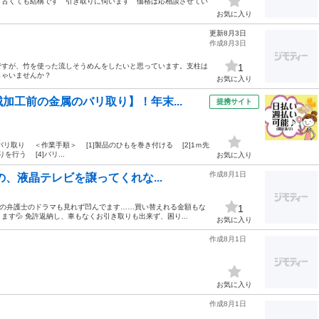
 古くても結構です 引き取りに伺います 価格は応相談させてい
お気に入り
更新8月3日
作成8月3日
ですが、竹を使った流しそうめんをしたいと思っています。支柱は
1
しゃいませんか？
お気に入り
加工前の金属のバリ取り】！年末...
提携サイト
金属のバリ取り ＜作業手順＞ [1]製品のひもを巻き付ける [2]1ｍ先
行う [4]バリ...
お気に入り
作成8月1日
の、液晶テレビを譲ってくれな...
主演の弁護士のドラマも見れず凹んでます……買い替えれる金額もな
1
す💦 免許返納し、車もなくお引き取りも出来ず、困り...
お気に入り
作成8月1日
お気に入り
作成8月1日