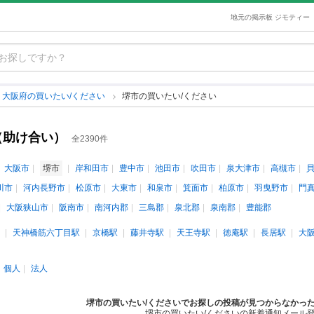
地元の掲示板 ジモティー
大阪府の買いたい/ください
堺市の買いたい/ください
（助け合い）
全2390件
大阪市
堺市
岸和田市
豊中市
池田市
吹田市
泉大津市
高槻市
川市
河内長野市
松原市
大東市
和泉市
箕面市
柏原市
羽曳野市
門
大阪狭山市
阪南市
南河内郡
三島郡
泉北郡
泉南郡
豊能郡
天神橋筋六丁目駅
京橋駅
藤井寺駅
天王寺駅
徳庵駅
長居駅
大
個人
法人
堺市の買いたい/くださいでお探しの投稿が見つからなかっ
堺市の買いたい/くださいの新着通知メール