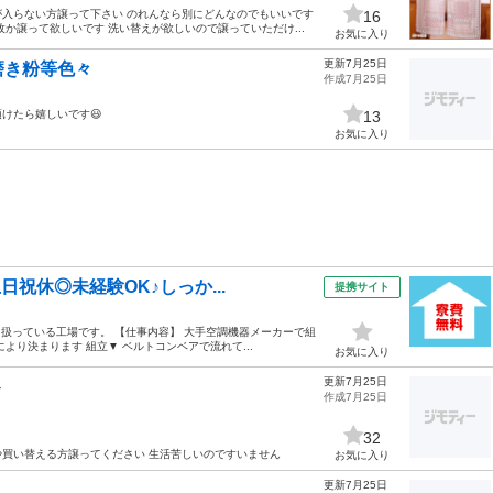
入らない方譲って下さい のれんなら別にどんなのでもいいです
16
か譲って欲しいです 洗い替えが欲しいので譲っていただけ...
お気に入り
更新7月25日
磨き粉等色々
作成7月25日
けたら嬉しいです😃
13
お気に入り
日祝休◎未経験OK♪しっか...
提携サイト
り扱っている工場です。 【仕事内容】 大手空調機器メーカーで組
り決まります 組立▼ ベルトコンベアで流れて...
お気に入り
更新7月25日
ト
作成7月25日
32
買い替える方譲ってください 生活苦しいのですいません
お気に入り
更新7月25日