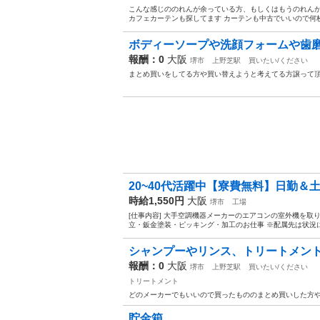
こんな感じののれんが余っている方、もしくはもうのれんが
カフェカーテンも探してます カーテンも中古でいいので何枚
ボディーソープや洗顔フォームや歯
報酬：0
大阪
堺市
上野芝駅
買いたい/ください
まとめ買いをしてる方や買い替えようと考えてる方譲って頂
20~40代活躍中【寮費無料】日勤＆土
時給1,550円
大阪
堺市
工場
[仕事内容] 大手空調機器メーカーのエアコンの室外機を取
立・鈑金塗装・ピッキング・加工のお仕事 ※配属先は状況によ
シャンプーやリンス、トリートメン
報酬：0
大阪
堺市
上野芝駅
買いたい/ください
トリートメント
どのメーカーでもいいので買ったもののまとめ買いした方や
貯金箱