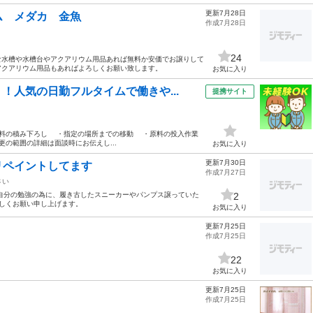
更新7月28日
ム メダカ 金魚
作成7月28日
24
要な水槽や水槽台やアクアリウム用品あれば無料か安価でお譲りして
アクアリウム用品もあればよろしくお願い致します。
お気に入り
！人気の日勤フルタイムで働きや...
提携サイト
作業 ・原料の積み下ろし ・指定の場所までの移動 ・原料の投入作業
の範囲の詳細は面談時にお伝えし...
お気に入り
更新7月30日
リペイントしてます
作成7月27日
さい
自分の勉強の為に、履き古したスニーカーやパンプス譲っていた
2
ろしくお願い申し上げます。
お気に入り
更新7月25日
作成7月25日
22
お気に入り
更新7月25日
作成7月25日