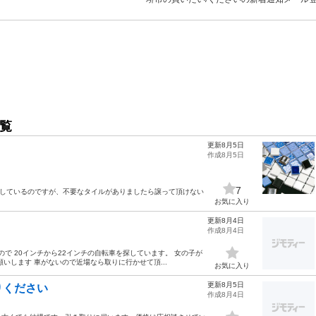
覧
更新8月5日
作成8月5日
7
探しているのですが、不要なタイルがありましたら譲って頂けない
お気に入り
更新8月4日
作成8月4日
ので 20インチから22インチの自転車を探しています。 女の子が
いします 車がないので近場なら取りに行かせて頂...
お気に入り
更新8月5日
りください
作成8月4日