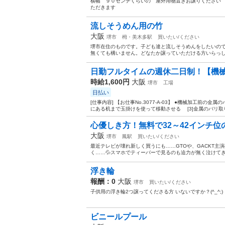
横幅 ９０センチくらいの 屋外用物置きお譲りください
ただきます
流しそうめん用の竹
大阪
堺市
栂・美木多駅
買いたい/ください
堺市在住のものです。子ども達と流しそうめんをしたいの
無くても構いません。どなたか譲っていただける方いらっ
日勤フルタイムの週休二日制！【機械
時給1,600円
大阪
堺市
工場
日払い
[仕事内容] 【お仕事No.3077-A-03】 ●機械加工前の
にある机まで玉掛けを使って移動させる [3]金属のバリ取りを
心優しき方！無料で32～42インチ位
大阪
堺市
鳳駅
買いたい/ください
最近テレビが壊れ新しく買うにも……GTOや、GACKT
く……💦スマホでティーバーで見るのも迫力が無く泣けてきま
浮き輪
報酬：0
大阪
堺市
買いたい/ください
子供用の浮き輪2つ譲ってくださる方 いないですか？(^_^;)
ビニールプール