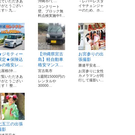
沖縄市/て…
見ていただきあ
・レバーレスタ
りがとうござい
イヤチェンジャ
コンクリート
ます✨ 九…
ーのため、ホ…
壁、ブロック無
料点検実施中‼…
★ジモティー
【沖縄県宮古
お宮参りの出
限定★保険込
島】軽自動車
張撮影
みの格安レ…
格安マンス…
勝連平安名…
比屋根/沖…
宮古島市
お宮参りに女性
カメラマンが同
ご覧いただきあ
1週間15000円の
行して撮影い…
りがとうござい
レンタルや
ます！ 整…
30000…
七五三の出張
撮影