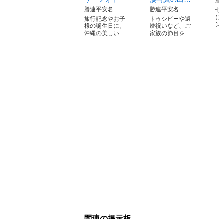
勝連平安名…
勝連平安名…
旅行記念やお子
トゥシビーや還
様の誕生日に。
暦祝いなど、ご
沖縄の美しい…
家族の節目を…
関連の掲示板