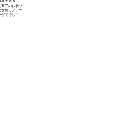
勝連平安名…
七五三のお参り
に女性カメラマ
ンが同行して…