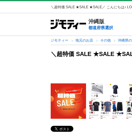
＼超特価 SALE ★SALE ★SALE／
こんにちは♪ LO
沖縄版
都道府県選択
ジモティー
地元のお店
その他
沖縄県
＼超特価 SALE ★SALE ★S