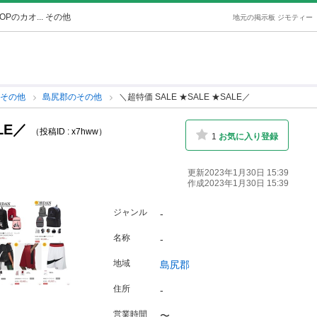
OPのカオ... その他
地元の掲示板 ジモティー
のその他
島尻郡のその他
＼超特価 SALE ★SALE ★SALE／
ALE／
（投稿ID : x7hww）
1
お気に入り登録
更新2023年1月30日 15:39
作成2023年1月30日 15:39
ジャンル
-
名称
-
地域
島尻郡
住所
-
営業時間
〜