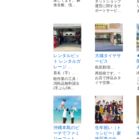
業してます。 解
ネットショップ
体全般、伐…
運営に関するサ
ポートサービ…
レンタルピッ
大城タイヤサ
ト レンタルガ
ービス
レージ …
島尻郡/安…
喜名（字）…
再投稿です。 ~
お店で持込みタ
軽作業の工具・
イヤ交換…
消耗品無料貸出
(手ぶらOK…
沖縄本島のビ
生年祝い（ト
ーチでファミ
ゥシビー）家
リーフォト
族写真の出…