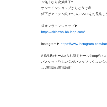
※無くなり次第終了‼️
オンラインショップからどうぞ😊
値下げアイテム続々‼️この SALEをお見逃しな
🛒オンラインショップ▶︎
https://okinawa-bb-loop.com/
Instagram▶︎
https://www.instagram.com/ba
# SALE#セール#入れ替えセール#loop#
バスケット#バスパン#バスケソックス#バ
ス#南風原#南風原町