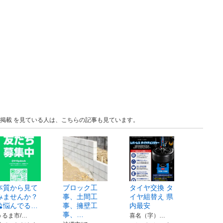
告の無料掲載 を見ている人は、こちらの記事も見ています。
本質から見て
ブロック工
タイヤ交換 タ
みませんか？
事、土間工
イヤ組替え 県
🔮悩んでる…
事、擁壁工
内最安
事、…
うるま市/…
喜名（字）…