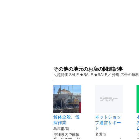
その他の地元のお店の関連記事
＼超特価 SALE ★SALE ★SALE／ 沖縄 広
解体全般、伐
ネットショッ
採作業
プ運営サポー
ト
島尻郡/首…
名護市
沖縄県内で解体