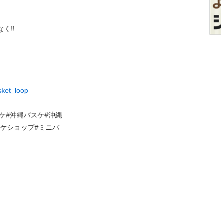
く‼️
sket_loop
バスケ#沖縄バスケ#沖縄
スケショップ#ミニバ