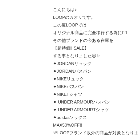
こんにちは♪
LOOPのカオリです。
この度LOOPでは
オリジナル商品に完全移行する為に☝🏻
その他ブランドの今ある在庫を
【超特価‼ SALE︎】
する事となりました😆✨
⚫︎JORDANリュック
⚫︎JORDANバスパン
⚫︎NIKEリュック
⚫︎NIKEバスパン
⚫︎NIKETシャツ
⚫︎ UNDER ARMOURバスパン
⚫︎ UNDER ARMOURTシャツ
⚫︎adidasソックス
MAX50%OFF‼️
※LOOPブランド以外の商品が対象となり