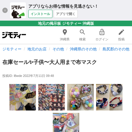
アプリならお得な情報を見逃さない！
インストール
アプリで開く
地元の掲示板 ジモティー 沖縄版
沖縄県
検索
ログイン
投稿
ジモティー
地元のお店
その他
沖縄県のその他
島尻郡のその他
在庫セール✨子供〜大人用まで布マスク
投稿ID: l8wde
2022年7月11日 09:48