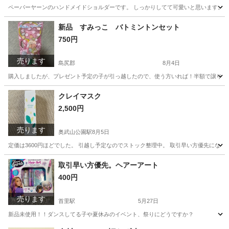
ペーパーヤーンのハンドメイドショルダーです。 しっかりしてて可愛いと思います。 今
沖縄
島尻郡
服/ファッション
ショルダーバック
新品 すみっこ バトミントンセット
750円
売ります
島尻郡
8月4日
購入しましたが、プレゼント予定の子が引っ越したので、使う方いれば！半額で譲りま
沖縄
島尻郡
その他
バトミントン
クレイマスク
2,500円
売ります
奥武山公園駅
8月5日
定価は3600円ほどでした。 引越し予定なのでストック整理中。 取引早い方優先にな
沖縄
那覇市
奥武山公園駅
スキンケア
マスク
取引早い方優先。ヘアーアート
400円
売ります
首里駅
5月27日
新品未使用！！ダンスしてる子や夏休みのイベント、祭りにどうですか？