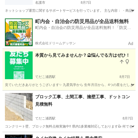
名護市
8月7日
ネットショップ運営に関するサポートサービスを行っています。 主な内容： ・商品情報の
沖縄
名護市
その他
ネットショップ
町内会・自治会の防災用品が全品送料無料
町内会・自治会の防災用品が全品送料無料！「防災備
蓄用品ドットコム」
株式会社ドリームデッサン
Ad
本質から見てみませんか？🔮悩んでる方はぜひ！
てだこ浦西駅
8月7日
見ていただきありがとうございます✨ 九星気学から 生年月日から、4つの星をだします。
沖縄
うるま市
てだこ浦西駅
その他
九星気学
ブロック工事、土間工事、擁壁工事、ドットコン
見積無料
てだこ浦西駅
8月7日
コンクリート壁、ブロック無料点検実施中‼️ 県内1多業種対応しております👍 何でもご
沖縄
沖縄市
てだこ浦西駅
その他
無料