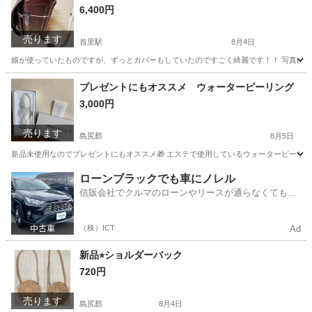
6,400円
売ります
首里駅
8月4日
娘が使っていたものですが、ずっとカバーもしていたのですごく綺麗です！！ 写真に
沖縄
島尻郡
首里駅
キッズ用品
ランドセル
プレゼントにもオススメ ウォーターピーリング
3,000円
売ります
島尻郡
8月5日
新品未使用なのでプレゼントにもオススメ🎁 エステで使用しているウォーターピーリング
沖縄
島尻郡
フェイスケア
イオン
ローンブラックでも車にノレル
信販会社でクルマのローンやリースが通らなくてもク
ルマをご利用いただけるサービスがあります！
（株）ICT
Ad
新品⭐︎ショルダーバック
720円
売ります
島尻郡
8月4日