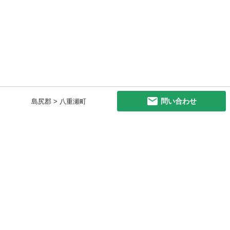
問い合わせ
島尻郡 > 八重瀬町
初めての方へ
利用規約
プライバシーポリシー
プライバシー・ステートメント
健全化に資する運用方針
お問い合わせ
運営会社
サイトマップ
ご利用ガイド
フリーワードで探す