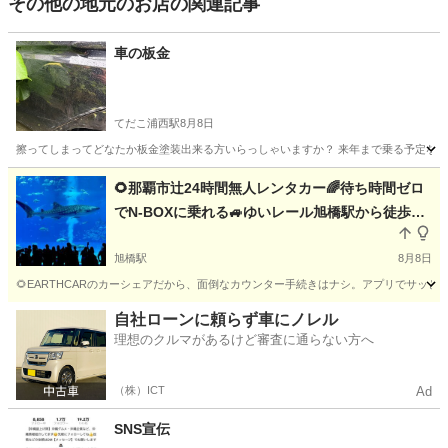
その他の地元のお店の関連記事
車の板金
てだこ浦西駅
8月8日
擦ってしまってどなたか板金塗装出来る方いらっしゃいますか？ 来年まで乗る予定な
沖縄
宜野湾市
てだこ浦西駅
その他
板金
🌻那覇市辻24時間無人レンタカー🌈待ち時間ゼロ
でN-BOXに乗れる🚙ゆいレール旭橋駅から徒歩13
分🚝波の上ビーチ至近🌊ホンダN-BOXのカーシェ
ア、レンタカー🎵
旭橋駅
8月8日
🌻EARTHCARのカーシェアだから、面倒なカウンター手続きはナシ。アプリでサッと解錠
沖縄
那覇市
旭橋駅
その他
天井
自社ローンに頼らず車にノレル
理想のクルマがあるけど審査に通らない方へ
（株）ICT
Ad
SNS宣伝