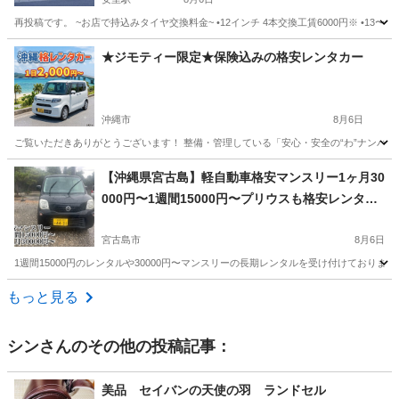
再投稿です。 ~お店で持込みタイヤ交換料金~ •12インチ 4本交換工賃6000円※ •13〜15イン
沖縄
島尻郡
安里駅
その他
タイヤ
★ジモティー限定★保険込みの格安レンタカー
沖縄市
8月6日
ご覧いただきありがとうございます！ 整備・管理している「安心・安全の“わ”ナンバー
沖縄
沖縄市
その他
貸出
【沖縄県宮古島】軽自動車格安マンスリー1ヶ月30
000円〜1週間15000円〜プリウスも格安レンタル
あり
宮古島市
8月6日
1週間15000円のレンタルや30000円〜マンスリーの長期レンタルを受け付けておりま
沖縄
宮古島市
その他
マンスリー
もっと見る
シン
さんのその他の投稿記事：
美品 セイバンの天使の羽 ランドセル