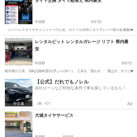
タイヤ交換 タイヤ組替え 県内最安
中頭郡
8月7日
・レバーレスタイヤチェンジャーのため、ホイール内外にタイヤレバー痕の金属傷が付きませ
沖縄
中頭郡
その他
タイヤ
レンタルピット レンタルガレージ リフト 県内最
安
中頭郡
8月7日
軽作業の工具・消耗品無料貸出(手ぶらOK！)。 工具を「買わず」「運ばず」すぐに作
沖縄
中頭郡
その他
ガレージ
【公式】だれでもノレル
自社ローンなど特別な条件で車を探しているなら！金
利0%で車をご提供、ノレル独自与信システム。
（株）ICT
Ad
大城タイヤサービス
安里駅
8月6日