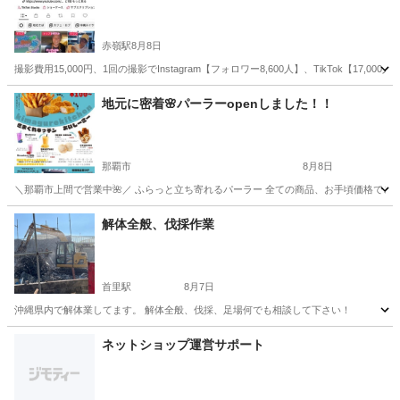
赤嶺駅
8月8日
撮影費用15,000円、1回の撮影でInstagram【フォロワー8,600人】、TikTok【17,0
沖縄
豊見城市
赤嶺駅
その他
YouTube
地元に密着🌸パーラーopenしました！！
那覇市
8月8日
＼那覇市上間で営業中🌺／ ふらっと立ち寄れるパーラー 全ての商品、お手頃価格でご用意していま
沖縄
那覇市
その他
チュロス
解体全般、伐採作業
首里駅
8月7日
沖縄県内で解体業してます。 解体全般、伐採、足場何でも相談して下さい！
沖縄
島尻郡
首里駅
その他
ネットショップ運営サポート