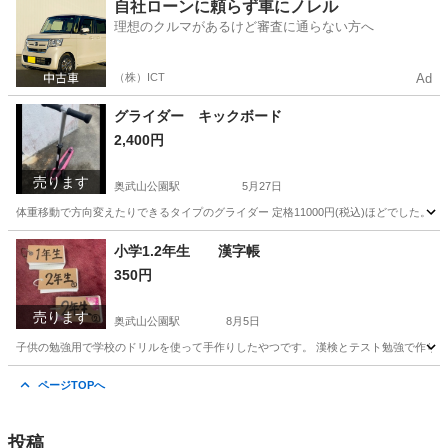
沖縄
島尻郡
首里駅
アクセサリー
新品
自社ローンに頼らず車にノレル
理想のクルマがあるけど審査に通らない方へ
（株）ICT
Ad
グライダー キックボード
2,400円
売ります
奥武山公園駅
5月27日
体重移動で方向変えたりできるタイプのグライダー 定格11000円(税込)ほどでした。
沖縄
島尻郡
奥武山公園駅
その他
キックボード
小学1.2年生 漢字帳
350円
売ります
奥武山公園駅
8月5日
子供の勉強用で学校のドリルを使って手作りしたやつです。 漢検とテスト勉強で作りまし
沖縄
那覇市
奥武山公園駅
その他
2年生
ページTOPへ
投稿