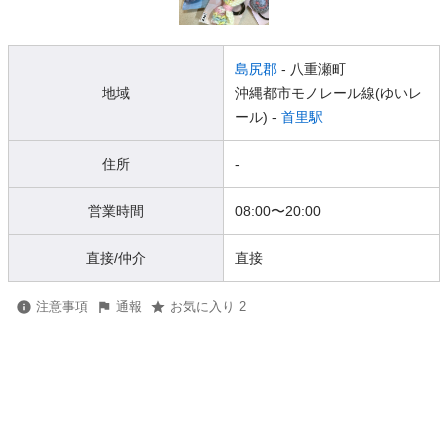
島尻郡
- 八重瀬町
地域
沖縄都市モノレール線(ゆいレ
ール) -
首里駅
住所
-
営業時間
08:00
〜
20:00
直接/仲介
直接
注意事項
通報
お気に入り 2