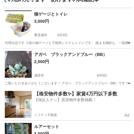
猫ゲージとトイレ
3,000円
豊見城市
8月9日
代理出品です ３段の猫ゲージと子猫用システムトイレです。 固まる猫砂も、一袋差し
沖縄
豊見城市
その他
アガベ ブラックアンドブルー（BB）
2,500円
浦添市
8月9日
ご覧いただきありがとうございます！ アガベ ブラックアンドブルー（BB）です！ ※20
沖縄
浦添市
その他
【格安物件多数✨】家賃4万円以下多数
【保証人ナシ】賃貸物件多数掲載！
ニフティ不動産
Ad
ルアーセット
3,000円