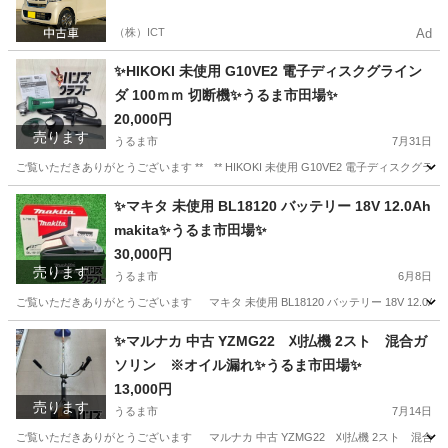
（株）ICT
Ad
✨HIKOKI 未使用 G10VE2 電子ディスクグライン
ダ 100ｍｍ 切断機✨うるま市田場✨
20,000円
売ります
うるま市
7月31日
ご覧いただきありがとうございます ** ** HIKOKI 未使用 G10VE2 電子ディスクグライ
沖縄
うるま市
その他
✨マキタ 未使用 BL18120 バッテリー 18V 12.0Ah
makita✨うるま市田場✨
30,000円
売ります
うるま市
6月8日
ご覧いただきありがとうございます マキタ 未使用 BL18120 バッテリー 18V 12.0Ah ma
沖縄
うるま市
その他
18V
✨マルナカ 中古 YZMG22 刈払機 2スト 混合ガ
ソリン ※オイル漏れ✨うるま市田場✨
13,000円
売ります
うるま市
7月14日
ご覧いただきありがとうございます マルナカ 中古 YZMG22 刈払機 2スト 混合ガソリ