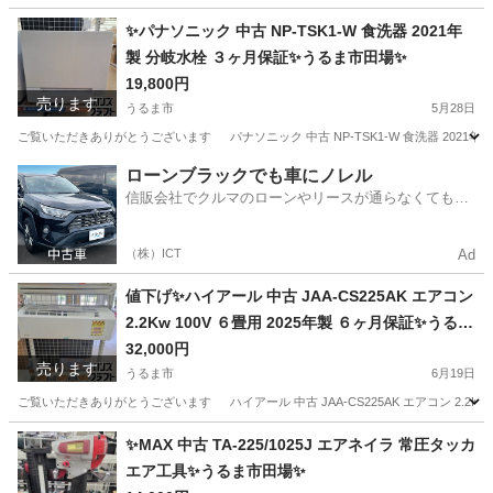
沖縄
うるま市
その他
払機
✨パナソニック 中古 NP-TSK1-W 食洗器 2021年
製 分岐水栓 ３ヶ月保証✨うるま市田場✨
19,800円
売ります
うるま市
5月28日
ご覧いただきありがとうございます パナソニック 中古 NP-TSK1-W 食洗器 2021年製 
沖縄
うるま市
キッチン家電
TSK
ローンブラックでも車にノレル
信販会社でクルマのローンやリースが通らなくてもク
ルマをご利用いただけるサービスがあります！
（株）ICT
Ad
値下げ✨ハイアール 中古 JAA-CS225AK エアコン
2.2Kw 100V ６畳用 2025年製 ６ヶ月保証✨うるま
市田場✨
32,000円
売ります
うるま市
6月19日
ご覧いただきありがとうございます ハイアール 中古 JAA-CS225AK エアコン 2.2Kw 
沖縄
うるま市
季節、空調家電
ハイアール
✨MAX 中古 TA-225/1025J エアネイラ 常圧タッカ
エア工具✨うるま市田場✨