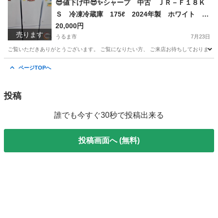
😎値下げ中😎✨シャープ 中古 ＪＲ－Ｆ１８Ｋ
Ｓ 冷凍冷蔵庫 175ℓ 2024年製 ホワイト ６
ヶ月保証✨うるま市田場✨
20,000円
売ります
うるま市
7月23日
ご覧いただきありがとうございます。 ご覧になりたい方、 ご来店お待ちしております(^^)
沖縄
うるま市
キッチン家電
店頭
ページTOPへ
投稿
誰でも今すぐ30秒で投稿出来る
投稿画面へ (無料)