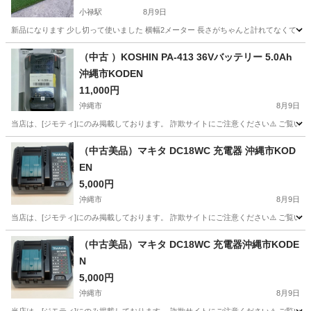
小禄駅
8月9日
新品になります 少し切って使いました 横幅2メーター 長さがちゃんと計れてなくて 
沖縄
島尻郡
小禄駅
その他
（中古 ）KOSHIN PA-413 36Vバッテリー 5.0Ah
沖縄市KODEN
11,000円
沖縄市
8月9日
当店は、[ジモティ]にのみ掲載しております。 詐欺サイトにご注意ください⚠️ ご覧いた
沖縄
沖縄市
その他
36V
（中古美品）マキタ DC18WC 充電器 沖縄市KOD
EN
5,000円
沖縄市
8月9日
当店は、[ジモティ]にのみ掲載しております。 詐欺サイトにご注意ください⚠️ ご覧いた
沖縄
沖縄市
その他
KODEN
（中古美品）マキタ DC18WC 充電器沖縄市KODE
N
5,000円
沖縄市
8月9日