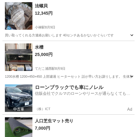
沖縄
糸満市
ドライバー
法螺貝
12,345円
小禄駅
8月9日
買い取ってくれる方連絡お願いします 40センチあるかないかぐらいです
沖縄
島尻郡
小禄駅
その他
法螺貝
水槽
25,000円
てだこ浦西駅
8月9日
1200水槽 1200×450×450 上部濾過 ヒーターセット 話が早い方お譲りします。 生体別で
沖縄
国頭郡
てだこ浦西駅
その他
水槽
ローンブラックでも車にノレル
信販会社でクルマのローンやリースが通らなくてもク
ルマをご利用いただけるサービスがあります！
（株）ICT
Ad
人口芝生マット売り
7,000円