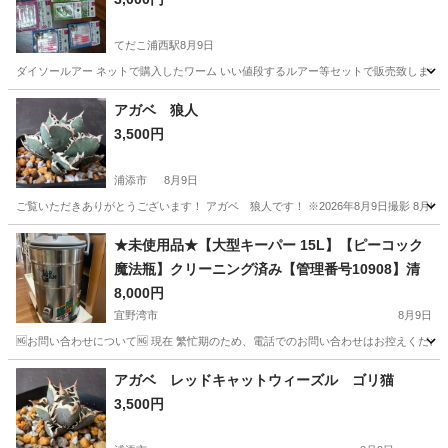
てだこ浦西駅
8月9日
ダイソールアー ネットで購入したワーム いい値段するルアー等セットで販売致します。 
沖縄
うるま市
てだこ浦西駅
その他
ルアー
アガベ 狼人
3,500円
浦添市
8月9日
ご覧いただきありがとうございます！ アガベ 狼人です！ ※2026年8月9日撮影 8月
沖縄
浦添市
その他
★未使用品★【大型キーパー 15L】【ピーコック
魔法瓶】クリーニング済み【管理番号10908】清
8,000円
宜野湾市
8月9日
🆖お問い合わせについて🆖 現在 繁忙期のため、電話でのお問い合わせはお控えください
沖縄
宜野湾市
その他
魔法瓶
アガベ レッドキャットウィーズル ゴリ猫
3,500円