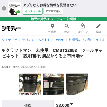
アプリならお得な情報を見逃さない！
インストール
アプリで開く
地元の掲示板 ジモティー 沖縄版
沖縄県
検索
ログイン
投稿
ジモティー
売ります・あげます
その他
沖縄県のその他
うるま
✨クラフトマン 未使用 CMST22653 ツールキャ
ビネット 説明書/付属品✨うるま市田場✨
投稿ID: 1dzw29
2026年6月26日 08:09
33,000円
価格