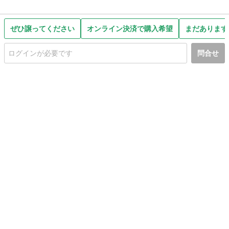
ぜひ譲ってください
オンライン決済で購入希望
まだあります
問合せ
初めての方へ
利用規約
プライバシーポリシー
プライバシー・ステートメント
健全化に資する運用方針
お問い合わせ
運営会社
サイトマップ
ご利用ガイド
フリーワードで探す
PC版で表示
都道府県選択
特定商取引法の表示
利用者情報の外部送信について