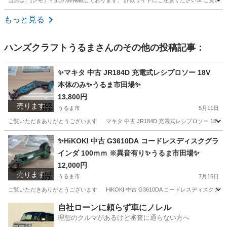
当店は、[ジモティ]にのみ掲載しております。 詐欺サイトにご注意ください⚠️ ご覧いた
沖縄
沖縄市
その他
KODEN
もっと見る
ハンズクラフトうるま
さんのその他の投稿記事：
✨マキタ 中古 JR184D 充電式レシプロソー 18V
本体のみ✨うるま市田場✨
13,800円
売ります
うるま市
5月11日
ご覧いただきありがとうございます マキタ 中古 JR184D 充電式レシプロソー 18V 本体
沖縄
うるま市
その他
レシプロソー
✨HiKOKI 中古 G3610DA コードレスディスクグラ
インダ 100ｍｍ ※異音有り✨うるま市田場✨
12,000円
売ります
うるま市
7月16日
ご覧いただきありがとうございます HiKOKI 中古 G3610DA コードレスディスクグライン
沖縄
うるま市
その他
異音
自社ローンに頼らず車にノレル
理想のクルマがあるけど審査に通らない方へ