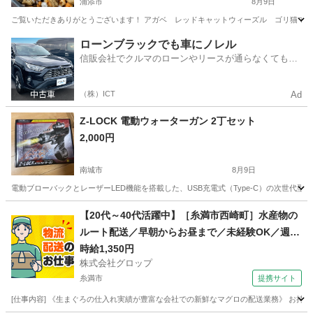
浦添市
8月9日
ご覧いただきありがとうございます！ アガベ レッドキャットウィーズル ゴリ猫です！ ※
沖縄
浦添市
その他
ローンブラックでも車にノレル
信販会社でクルマのローンやリースが通らなくてもク
ルマをご利用いただけるサービスがあります！
（株）ICT
Ad
Z-LOCK 電動ウォーターガン 2丁セット
2,000円
南城市
8月9日
電動ブローバックとレーザーLED機能を搭載した、USB充電式（Type-C）の次世代型電動水鉄砲2
沖縄
南城市
その他
【20代～40代活躍中】［糸満市西崎町］水産物の
ルート配送／早朝からお昼まで／未経験OK／週休
2日／時給1,350円＋ガソリン代／正社員登用前提
時給1,350円
株式会社グロップ
糸満市
提携サイト
[仕事内容] 《生まぐろの仕入れ実績が豊富な会社での新鮮なマグロの配送業務》 お持