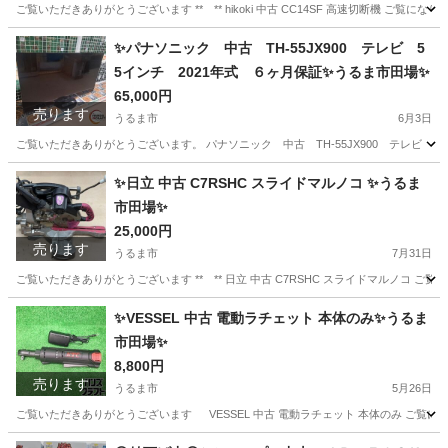
ご覧いただきありがとうございます ** ** hikoki 中古 CC14SF 高速切断機 ご覧にな
沖縄
うるま市
その他
✨パナソニック 中古 TH-55JX900 テレビ 5
5インチ 2021年式 ６ヶ月保証✨うるま市田場✨
65,000円
売ります
うるま市
6月3日
ご覧いただきありがとうございます。 パナソニック 中古 TH-55JX900 テレビ 55
沖縄
うるま市
テレビ
55インチ
✨日立 中古 C7RSHC スライドマルノコ ✨うるま
市田場✨
25,000円
売ります
うるま市
7月31日
ご覧いただきありがとうございます ** ** 日立 中古 C7RSHC スライドマルノコ ご覧
沖縄
うるま市
その他
RSHC
✨VESSEL 中古 電動ラチェット 本体のみ✨うるま
市田場✨
8,800円
売ります
うるま市
5月26日
ご覧いただきありがとうございます VESSEL 中古 電動ラチェット 本体のみ ご覧になり
沖縄
うるま市
その他
ラチェット