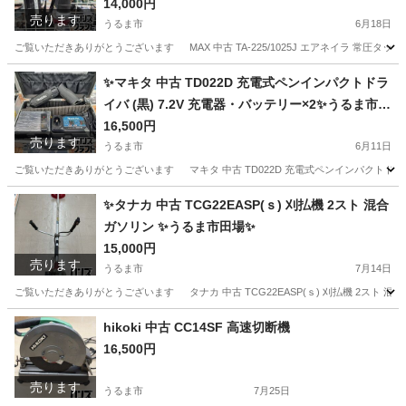
14,000円
売ります
うるま市
6月18日
ご覧いただきありがとうございます MAX 中古 TA-225/1025J エアネイラ 常圧タッカ 
沖縄
うるま市
その他
工具
✨マキタ 中古 TD022D 充電式ペンインパクトドラ
イバ (黒) 7.2V 充電器・バッテリー×2✨うるま市田
場✨
16,500円
売ります
うるま市
6月11日
ご覧いただきありがとうございます マキタ 中古 TD022D 充電式ペンインパクトドライバ (
沖縄
うるま市
その他
インパクトドライバ
✨タナカ 中古 TCG22EASP(ｓ) 刈払機 2スト 混合
ガソリン ✨うるま市田場✨
15,000円
売ります
うるま市
7月14日
ご覧いただきありがとうございます タナカ 中古 TCG22EASP(ｓ) 刈払機 2スト 混合ガ
沖縄
うるま市
その他
hikoki 中古 CC14SF 高速切断機
16,500円
売ります
うるま市
7月25日