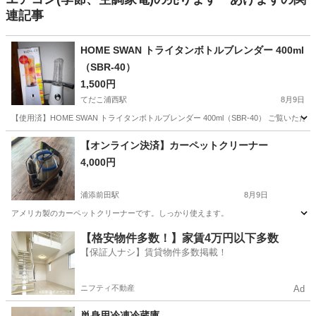
連記事
HOME SWAN トライタンボトルブレンダー 400ml
（SBR-40）
1,500円
てだこ浦西駅
8月9日
【使用済】HOME SWAN トライタンボトルブレンダー 400ml（SBR-40） ご覧いただ
沖縄
沖縄市
てだこ浦西駅
キッチン家電
【オンライン決済】カーペットクリーナー
4,000円
浦添前田駅
8月9日
アメリカ製のカーペットクリーナーです。しっかり使えます。
沖縄
中頭郡
浦添前田駅
生活家電
【格安物件多数！】家賃4万円以下多数
【保証人ナシ】賃貸物件多数掲載！
ニフティ不動産
Ad
単身用冷凍冷蔵庫