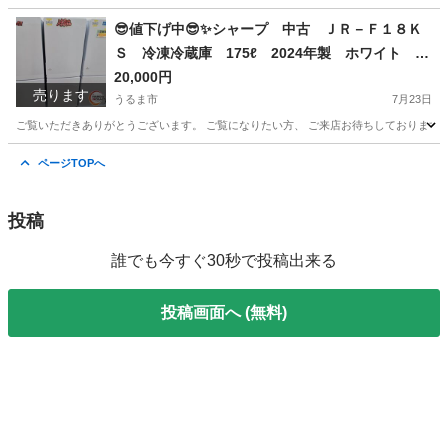
沖縄
うるま市
その他
ラチェット
😎値下げ中😎✨シャープ 中古 ＪＲ－Ｆ１８Ｋ
Ｓ 冷凍冷蔵庫 175ℓ 2024年製 ホワイト ６
ヶ月保証✨うるま市田場✨
20,000円
売ります
うるま市
7月23日
ご覧いただきありがとうございます。 ご覧になりたい方、 ご来店お待ちしております(^^)
沖縄
うるま市
キッチン家電
店頭
ページTOPへ
投稿
誰でも今すぐ30秒で投稿出来る
投稿画面へ (無料)