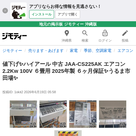
アプリならお得な情報を見逃さない！
インストール
アプリで開く
地元の掲示板 ジモティー 沖縄版
沖縄県
検索
ログイン
投稿
ジモティー
売ります・あげます
家電
季節、空調家電
エアコン
値下げ✨ハイアール 中古 JAA-CS225AK エアコン
2.2Kw 100V ６畳用 2025年製 ６ヶ月保証✨うるま市
田場✨
投稿ID: 1okit2
2026年6月19日 05:58