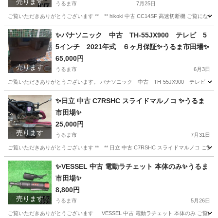
売ります
うるま市
7月25日
ご覧いただきありがとうございます ** ** hikoki 中古 CC14SF 高速切断機 ご覧にな
沖縄
うるま市
その他
✨パナソニック 中古 TH-55JX900 テレビ 5
5インチ 2021年式 ６ヶ月保証✨うるま市田場✨
65,000円
売ります
うるま市
6月3日
ご覧いただきありがとうございます。 パナソニック 中古 TH-55JX900 テレビ 55
沖縄
うるま市
テレビ
55インチ
✨日立 中古 C7RSHC スライドマルノコ ✨うるま
市田場✨
25,000円
売ります
うるま市
7月31日
ご覧いただきありがとうございます ** ** 日立 中古 C7RSHC スライドマルノコ ご覧
沖縄
うるま市
その他
RSHC
✨VESSEL 中古 電動ラチェット 本体のみ✨うるま
市田場✨
8,800円
売ります
うるま市
5月26日
ご覧いただきありがとうございます VESSEL 中古 電動ラチェット 本体のみ ご覧になり