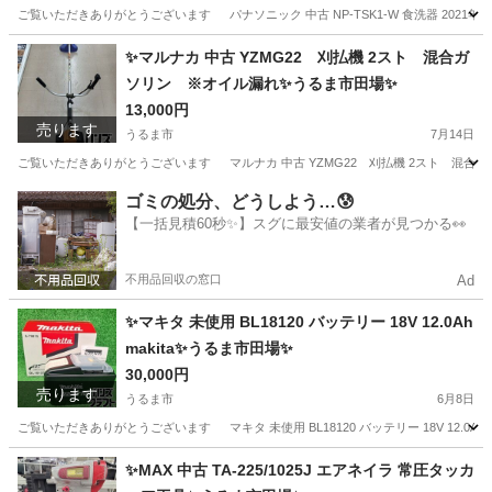
ご覧いただきありがとうございます パナソニック 中古 NP-TSK1-W 食洗器 2021年製 
沖縄
うるま市
キッチン家電
TSK
✨マルナカ 中古 YZMG22 刈払機 2スト 混合ガ
ソリン ※オイル漏れ✨うるま市田場✨
13,000円
売ります
うるま市
7月14日
ご覧いただきありがとうございます マルナカ 中古 YZMG22 刈払機 2スト 混合ガソリ
沖縄
うるま市
その他
払機
ゴミの処分、どうしよう…😰
【一括見積60秒✨】スグに最安値の業者が見つかる👀
不用品回収の窓口
Ad
✨マキタ 未使用 BL18120 バッテリー 18V 12.0Ah
makita✨うるま市田場✨
30,000円
売ります
うるま市
6月8日
ご覧いただきありがとうございます マキタ 未使用 BL18120 バッテリー 18V 12.0Ah ma
沖縄
うるま市
その他
18V
✨MAX 中古 TA-225/1025J エアネイラ 常圧タッカ