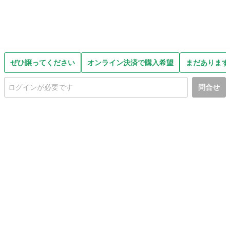
ぜひ譲ってください
オンライン決済で購入希望
まだあります
問合せ
初めての方へ
利用規約
プライバシーポリシー
プライバシー・ステートメント
健全化に資する運用方針
お問い合わせ
運営会社
サイトマップ
ご利用ガイド
フリーワードで探す
PC版で表示
都道府県選択