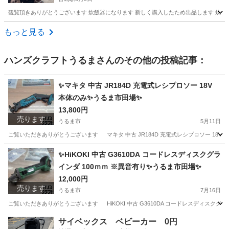
観覧頂きありがとうございます 炊飯器になります 新しく購入したため出品します 炊き
沖縄
那覇市
古島駅
キッチン家電
もっと見る
ハンズクラフトうるま
さんのその他の投稿記事：
✨マキタ 中古 JR184D 充電式レシプロソー 18V
本体のみ✨うるま市田場✨
13,800円
売ります
うるま市
5月11日
ご覧いただきありがとうございます マキタ 中古 JR184D 充電式レシプロソー 18V 本体
沖縄
うるま市
その他
レシプロソー
✨HiKOKI 中古 G3610DA コードレスディスクグラ
インダ 100ｍｍ ※異音有り✨うるま市田場✨
12,000円
売ります
うるま市
7月16日
ご覧いただきありがとうございます HiKOKI 中古 G3610DA コードレスディスクグライン
沖縄
うるま市
その他
異音
サイベックス ベビーカー 0円