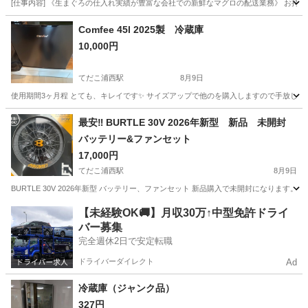
[仕事内容] 《生まぐろの仕入れ実績が豊富な会社での新鮮なマグロの配送業務》 お持
沖縄
糸満市
ドライバー
Comfee 45l 2025製 冷蔵庫
10,000円
てだこ浦西駅
8月9日
使用期間3ヶ月程 とても、キレイです✨ サイズアップで他のを購入しますので手放しま
沖縄
中頭郡
てだこ浦西駅
キッチン家電
最安‼️ BURTLE 30V 2026年新型 新品 未開封
バッテリー&ファンセット
17,000円
てだこ浦西駅
8月9日
BURTLE 30V 2026年新型 バッテリー、ファンセット 新品購入で未開封になりま
沖縄
沖縄市
てだこ浦西駅
その他
【未経験OK🚚】月収30万↑中型免許ドライ
バー募集
完全週休2日で安定転職
ドライバーダイレクト
Ad
冷蔵庫（ジャンク品）
327円