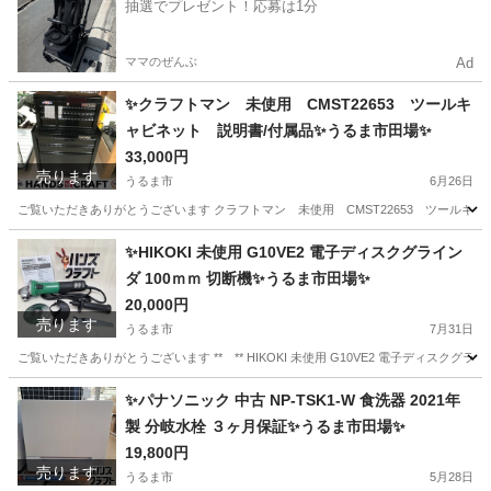
抽選でプレゼント！応募は1分
ママのぜんぶ
Ad
✨クラフトマン 未使用 CMST22653 ツールキ
ャビネット 説明書/付属品✨うるま市田場✨
33,000円
売ります
うるま市
6月26日
ご覧いただきありがとうございます クラフトマン 未使用 CMST22653 ツールキャビネ
沖縄
うるま市
その他
ツール
✨HIKOKI 未使用 G10VE2 電子ディスクグライン
ダ 100ｍｍ 切断機✨うるま市田場✨
20,000円
売ります
うるま市
7月31日
ご覧いただきありがとうございます ** ** HIKOKI 未使用 G10VE2 電子ディスクグライ
沖縄
うるま市
その他
✨パナソニック 中古 NP-TSK1-W 食洗器 2021年
製 分岐水栓 ３ヶ月保証✨うるま市田場✨
19,800円
売ります
うるま市
5月28日