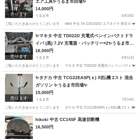
エア工具✨うるま市田場✨
14,000円
売ります
うるま市
6月18日
ご覧いただきありがとうございます MAX 中古 TA-225/1025J エアネイラ 常圧タッカ 
沖縄
うるま市
その他
工具
✨マキタ 中古 TD022D 充電式ペンインパクトドラ
イバ (黒) 7.2V 充電器・バッテリー×2✨うるま市田
場✨
16,500円
売ります
うるま市
6月11日
ご覧いただきありがとうございます マキタ 中古 TD022D 充電式ペンインパクトドライバ (
沖縄
うるま市
その他
インパクトドライバ
✨タナカ 中古 TCG22EASP(ｓ) 刈払機 2スト 混合
ガソリン ✨うるま市田場✨
15,000円
売ります
うるま市
7月14日
ご覧いただきありがとうございます タナカ 中古 TCG22EASP(ｓ) 刈払機 2スト 混合ガ
沖縄
うるま市
その他
hikoki 中古 CC14SF 高速切断機
16,500円