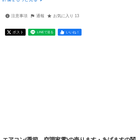
注意事項
通報
お気に入り 13
ポスト
いいね！
LINEで送る
エアコン(季節、空調家電)の売ります・あげますの関