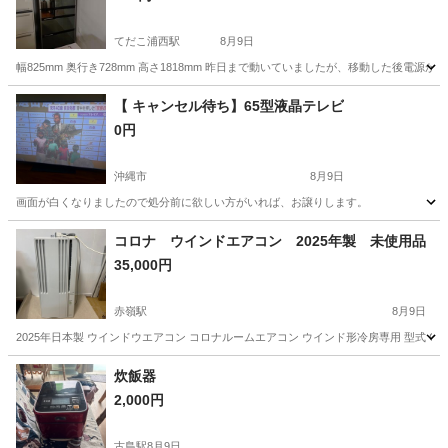
てだこ浦西駅
8月9日
幅825mm 奥行き728mm 高さ1818mm 昨日まで動いていましたが、移動した後電
沖縄
うるま市
てだこ浦西駅
キッチン家電
【 キャンセル待ち】65型液晶テレビ
0円
沖縄市
8月9日
画面が白くなりましたので処分前に欲しい方がいれば、お譲りします。
沖縄
沖縄市
テレビ
コロナ ウインドエアコン 2025年製 未使用品
35,000円
赤嶺駅
8月9日
2025年日本製 ウインドウエアコン コロナルームエアコン ウインド形冷房専用 型式 C
沖縄
糸満市
赤嶺駅
季節、空調家電
炊飯器
2,000円
古島駅
8月9日