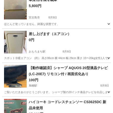
5,800円
宮古島市
8月9日
ほとんど使っていません、綺麗な状態です、
沖縄
宮古島市
キッチン家電
差し上げます（エアコン）
0円
おもろまち駅
8月9日
スポット冷暖エアコン （約） 高さ86cm 横 44cm 幅 29cm 重さ 15〜20kg女
沖縄
那覇市
おもろまち駅
季節、空調家電
【動作確認済】シャープ AQUOS 20型液晶テレビ
(LC-20E7) リモコン付 / 画面劣化あり
100円
旭橋駅
8月9日
ご覧いただきありがとうございます。 シャープ製の20インチ液晶テレビを出品します。
沖縄
那覇市
旭橋駅
テレビ
ハイコーキ コードレスチェンソー CS3625DC 新
品未使用