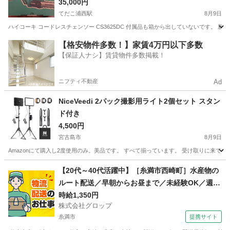
35,000円
てだこ浦西駅
8月9日
ハイコーキ コードレスチェンソー CS3625DC 付属品も箱から出していないです。
沖縄
沖縄市
てだこ浦西駅
その他
【格安物件多数！】家賃4万円以下多数
【保証人ナシ】賃貸物件多数掲載！
ニフティ不動産
Ad
NiceVeedi 2パック撮影用ライト2個セット スタン
ド付き
4,500円
宮古島市
8月9日
Amazonにて購入し2度使用のみ。美品です。 すべて揃っています。 受け取りに来て
沖縄
宮古島市
その他
【20代～40代活躍中】［糸満市西崎町］水産物の
ルート配送／早朝からお昼まで／未経験OK／週休
2日／時給1,350円＋ガソリン代／正社員登用前提
時給1,350円
株式会社グロップ
糸満市
提携サイト