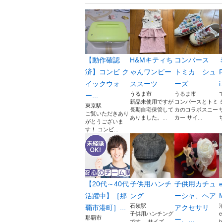
​【動作確認
H&Mキティち
コンバース
済】コンビ ク
ゃんワンピー
トミカ シュ
イックウォ
ススーツ
ーズ
i
うるま市
うるま市
ー...
新品未使用ですが
コンバースとトミ
東京駅
長期自宅保管して
カのコラボスニー
ご覧いただきあり
ありました。...
カー サイ...
がとうございま
す！ コンビ...
【20代～40代
子供用ハンチ
子供用カチュ
活躍中】［那
ング
ーシャ、ヘア
石嶺駅
覇市港町］...
アクセサリ
子供用ハンチング
那覇市
ー、...
です。 サイズ
b