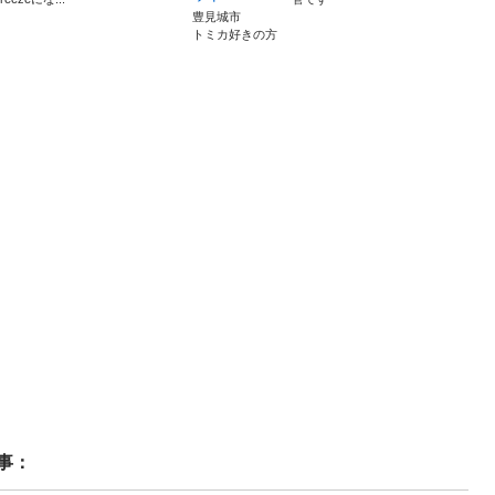
豊見城市
トミカ好きの方
事：