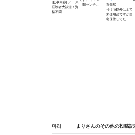
[仕事内容] ／ 未
50センチ...
石嶺駅
経験者大歓迎！資
付け毛以外は全て
格不問...
未使用品ですが自
宅保管してた...
마리 まり
さんのその他の投稿記