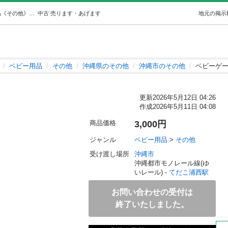
ベビーゲート (마리 まり) てだこ浦西のベビー用品《その他》の中古あげます・譲ります｜ジモティーで不用品の処分
中古
売ります・あげます
地元の掲示
ベビー用品
その他
沖縄県のその他
沖縄市のその他
ベビーゲ
更新
2026年5月12日 04:26
作成
2026年5月11日 04:08
商品価格
3,000円
ジャンル
ベビー用品
 > 
その他
受け渡し場所
沖縄市
沖縄都市モノレール線(ゆ
いレール) - 
てだこ浦西駅
お問い合わせの受付は
終了いたしました。