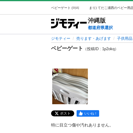
沖縄
版
都道府県選択
ジモティー
売ります・あげます
子供用品
ベビーゲート
（投稿ID : 1p2okq）
ポスト
いいね！
特に目立つ傷や汚れありません。
