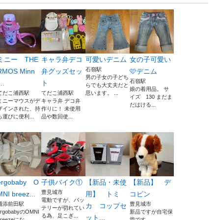
ミニー THE
キャラ弁デコ
可愛いデニム
女の子可愛い
石嶺駅
RMOS Minn
弁グッズセッ
🩷デニム
男の子女の子どち
石嶺駅
...
ト
らでも大丈夫だと
娘の着用品。 サ
てだこ浦西駅
てだこ浦西駅
思います。 ...
イズ 130 まだま
ミニーマウスがデ
キャラ弁 デコ弁
だはける...
ザインされた、持
作りに！ 未使用
ち運びに便利...
品や数回使...
ergobaby O
子供バイク①
【新品・未使
【新品】 デ
豊見城市
MNI breez...
用】 トミ
コピン
電動ですが、バッ
浦添前田駅
豊見城市
カ コップセ
テリーが切れてい
ergobabyのOMNI
新品ですが自宅保
る為、足こぎ...
ット...
reezeにな...
管です