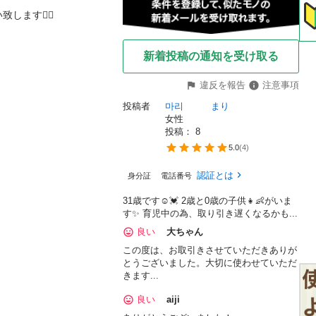
ます🙇‍♀️
新着投稿の通知を受け取る
違反を報告
注意事項
投稿者
마리　　　まり
女性
投稿： 
8
5.0
(
4
)
認証とは
身分証
電話番号
31歳です☺️💓 2歳と0歳の子供👧👶がいま
す✨ 育児中の為、取り引き遅くなるかも...
良い
大ちゃん
この度は、お取引きさせていただきありが
とうございました。大切に使わせていただ
きます...
良い
aiji