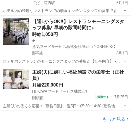
てだこ浦西駅
8月1日
ホテル内の綺麗なレストランでの朝食キッチンスタッフの募集です✨
簡単な調理なので、未経験の方でもやる気があれば大丈夫！！ 朝の隙
沖縄
名護市
てだこ浦西駅
レストラン
バイキング
【週1からOK‼️】レストランモーニングスタ
間時間でのお仕事をお探しの方、お待ちしております！ 週1〜OK! 学
ッフ募集‼️早朝の隙間時間に♫
生さんも大歓迎！
時給1,050円
勇気フードサービス株式会社/Bistro YOSHIHIKO
那覇市
8月1日
ホテル内レストランのモーニングスタッフの募集♫ 【仕事内容】 •料
理の補助 •食器洗い（食洗機利用） などの簡単なお仕事です(^^) ※初
沖縄
那覇市
レストラン
スタッフ
主婦(夫)に嬉しい福祉施設での栄養士（正社
心者でも大歓迎‼️ ※早朝のお仕事なので、プライベートの時間も確保
員）
できます‼️
月給220,000円
HITOWAフードサービス株式会社
7月25日
提携サイト
国頭郡
主婦(夫)の働くを応援！ [勤務日数]： 週5日~ 05:30~14:30 [勤務地・最
寄駅]： 沖縄県国頭郡今帰仁村湧川571-1 イリーゼ今帰仁_11881 [職種
沖縄
国頭郡
キッチン
名]：福祉施設での栄養士（正社員） [求人概...
もっと見る