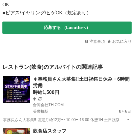
OK
■ピアス/イヤリング/ヒゲOK（規定あり）
応募する
（Lacottoへ）
注意事項
お気に入り
レストラン(飲食)のアルバイトの関連記事
👩事務員さん大募集‼️土日祝祭日休み・6時間
労働
時給1,500円
合同会社TH.COM
美栄橋駅
8月6日
事務員さん大募集‼️ 固定月給12万〜 10:00〜16:00 休憩1H 土日祝祭日
休み 有給休暇かり 駐車場有 【🌙NEW OPEN✨クラブ系BARスタッフ
沖縄
那覇市
美栄橋駅
バーテンダー
クラブ
飲食店スタッフ
募集＠松山2丁目】 ✨HYBRID CLUB G BOX✨ ...