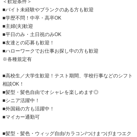
＜歓迎条件＞
■バイト未経験やブランクのある方も歓迎
■学歴不問！中卒・高卒OK
■主婦(夫)歓迎
■平日のみ・土日祝のみOK
■友達との応募も歓迎！
■ハローワークでお仕事お探し中の方も歓迎
※各種規定有
■高校生／大学生歓迎！テスト期間、学校行事などのシフト
相談OK！
■髪型・髪色自由でオシャレを楽しめます◎
■シニア活躍中！
■外国籍の方も活躍中！
■マイカー通勤可
■髪型・髪色・ウィッグ自由/カラコン/つけまつげ/まつエク