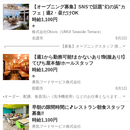
寄駅]： 沖縄県国頭郡今帰仁村湧川571-1 イリーゼ今帰仁_11881 [職種
沖縄
国頭郡
キッチン
【オープニング募集】SNSで話題"幻の浜"カ
名]：福祉施設での調理師（正社員） [求人概...
フェ｜週2・昼だけOK
時給1,100円
株式会社Okivis（UMUI Seaside Terrace）
名護市
8月2日
┏━━━━━━━━━━━━━━ 【募集】オープニングスタッフ 限定
7名（ホール・キッチン） 【時給】1,100円〜（昇給あり）／まかない
沖縄
名護市
カフェ
【週1から勤務可能❗️まかないあり❗️制服あり❗️】
付き 【勤務】週2日〜OK・1日5〜6h・日中のみ（夜なし） 【勤務
てびち屋本舗/ホールスタッフ
地】名護市稲...
時給1,200円
勇気フードサービス株式会社
那覇市
8月1日
•オーダー、配膳、食器洗い（洗浄機使用）などのお仕事となります。
•制服支給あり •まかないあり ◦大入手当あり
沖縄
那覇市
飲食
スタッフ
早朝の隙間時間に🎵レストラン朝食スタッフ
募集‼️
時給1,100円
勇気フードサービス株式会社