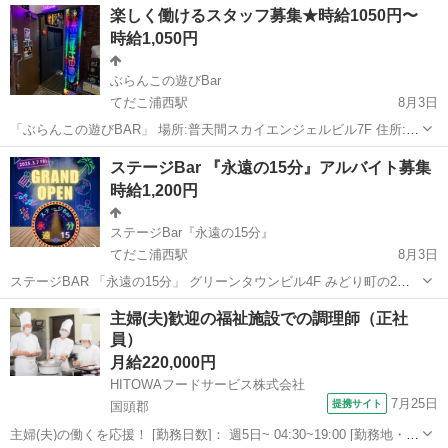
沖縄
那覇市
小禄駅
居酒屋
スタッフ
楽しく働けるスタッフ募集★時給1050円〜
す！ ○日払・週払いOK ○週1～でもOK ○未経験者OK ○車・バイクの通
時給1,050円
勤OK...
ぶらんこの遊びBar
てだこ浦西駅
8月3日
「ぶらんこの遊びBAR」 場所:普天間スカイエンジェルビル7F 住所:宜
野湾市普天間2-49-13 スカイエンジェルビル 時間:21時〜5時（3時間〜
沖縄
宜野湾市
てだこ浦西駅
バーテンダー
スタッフ
ステージBar 『永遠の15分』アルバイト募集
可） 時給:1050円〜 随時昇給あり ドリンクバックなど各種バックあり
時給1,200円
...
ステージBar『永遠の15分』
てだこ浦西駅
8月3日
ステージBAR 「永遠の15分」 グリーンタウンビル4F みどり町の2次
会を盛り上げたい👊 ステージあり、演出あり レーザーピカピカ⚡️ シャ
沖縄
うるま市
てだこ浦西駅
バーテンダー
ステージ
主婦(夫)歓迎の福祉施設での調理師（正社
ボン玉ふわふわ🫧 雪がちらちら❄️ スモークもくもく☁️ 一緒にお客さん
員）
と楽し...
月給220,000円
HITOWAフードサービス株式会社
7月25日
提携サイト
国頭郡
主婦(夫)の働くを応援！ [勤務日数]： 週5日~ 04:30~19:00 [勤務地・最