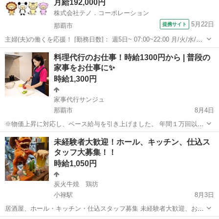
月給192,000円
プニ...
株式会社テノ．コーポレーション
5月22日
提携サイト
那覇市
主婦(夫)の働くを応援！ [勤務日数]： 週5日~ 07:00~22:00 月/火/水/木/
金/土/日 などから選べます [勤務地・最寄駅]： 沖縄県那覇市鏡水400
沖縄
那覇市
キッチン
料理代行のお仕事！時給1300円から | 普段の
番地 那覇空港貨物ターミナルB棟3階 OHANAほいく...
家事をお仕事に✨
時給1,300円
家事代行サンジュ
那覇市
8月4日
※物価上昇に対応し、ベース給与を引き上げました。 年間１万回以上
の家事サービス提供！ ４０代〜６０代の主婦さん大活躍中！！ お客様
沖縄
那覇市
飲食
1件
未経験者大歓迎！ホール、キッチン、仕込ス
の自宅でお料理を行うお仕事です！ １回２時間で2~５品ほどの作り置
タッフ大募集！！
きを作ります...
時給1,050円
炭火牛焼 鶏坊
小禄駅
8月3日
居酒屋、ホール・キッチン・仕込スタッフ募集 未経験者大歓迎、お仕
事はとても簡単な作業です！ スタッフは皆仲良しで、気軽に働けま