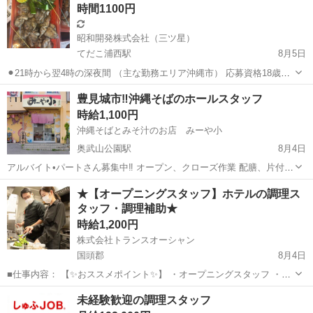
時間1100円
昭和開発株式会社（三ツ星）
てだこ浦西駅
8月5日
⚫︎21時から翌4時の深夜間 （主な勤務エリア沖縄市） 応募資格18歳以
上 9000円から15000円 ⚫︎居酒屋キッチン.ホールスタッフ 15時から24
沖縄
中頭郡
てだこ浦西駅
デリバリー
豊見城市‼︎沖縄そばのホールスタッフ
時の間 （勤務地沖縄市上地） 時給1100円から 気になる詳細...
時給1,100円
沖縄そばとみそ汁のお店 みーや小
奥武山公園駅
8月4日
アルバイト•パートさん募集中‼︎ オープン、クローズ作業 配膳、片付
け、ホール全般 をお任せします！ ⚪︎土日祝 10:00〜15:00 ⚪︎時給
沖縄
豊見城市
奥武山公園駅
レストラン
★【オープニングスタッフ】ホテルの調理ス
1100円 賄い付き🙆‍♀️ シフト柔軟対応 その他勤務時間、曜日相談...
タッフ・調理補助★
時給1,200円
株式会社トランスオーシャン
国頭郡
8月4日
■仕事内容： 【✨おススメポイント✨】 ・オープニングスタッフ ・み
んな一緒にゼロからのスタート！ ・友達同士応募可 ・綺麗な職場 ＿
沖縄
国頭郡
キッチン
スタッフ
未経験歓迎の調理スタッフ
＿＿＿＿＿＿＿＿＿＿＿＿＿＿ ★7月中旬NEWOPEN★ ホテルのオー