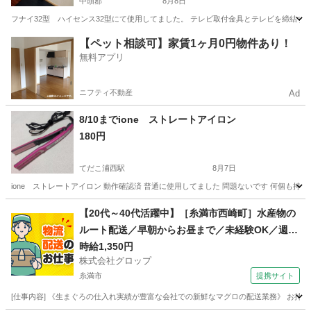
中頭郡
8月8日
フナイ32型 ハイセンス32型にて使用してました。 テレビ取付金具とテレビを締結するビス４
沖縄
中頭郡
テレビ
スタンド
【ペット相談可】家賃1ヶ月0円物件あり！
無料アプリ
ニフティ不動産
Ad
8/10までione ストレートアイロン
180円
てだこ浦西駅
8月7日
ione ストレートアイロン 動作確認済 普通に使用してました 問題ないです 何個も持
沖縄
中頭郡
てだこ浦西駅
美容家電
【20代～40代活躍中】［糸満市西崎町］水産物の
ルート配送／早朝からお昼まで／未経験OK／週休
2日／時給1,350円＋ガソリン代／正社員登用前提
時給1,350円
株式会社グロップ
糸満市
提携サイト
[仕事内容] 《生まぐろの仕入れ実績が豊富な会社での新鮮なマグロの配送業務》 お持