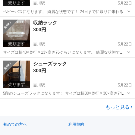
売ります
壺川駅
5月22日
ベビーバスになります。 綺麗な状態です！ 24日までに取りに来れる方
でお願いします！
沖縄
豊見城市
壺川駅
ベビー用品
ベビーバス
収納ラック
300円
売ります
壺川駅
5月22日
サイズは幅40×奥行き13×高さ76ぐらいになります。 綺麗な状態で
す！ 24日までに取りに来れる方でお願いします！
沖縄
豊見城市
壺川駅
収納家具
ラック
シューズラック
300円
売ります
壺川駅
5月22日
5段のシューズラックになります！ サイズは幅30×奥行き30×高さ74で
す。 あんまり使用期間がないため、状態も綺麗です！ 24日までに取り
沖縄
豊見城市
壺川駅
収納家具
シューズラック
に来れる方でお願いします！
もっと見る
初めての方へ
利用規約