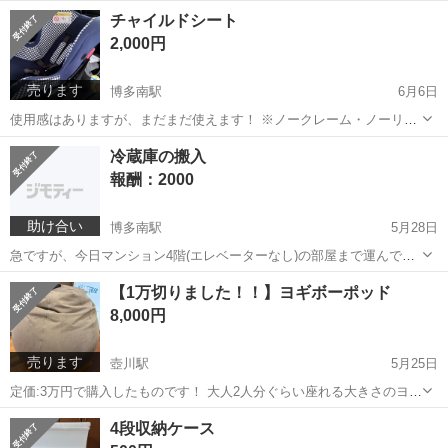
較的綺麗な状態です！ ※ノークレーム・ノーリターンでお願いします
福岡
福岡市
博多南駅
子供用品
ベビーカー
チャイルドシート
2,000円
売ります
博多南駅
6月6日
使用感はありますが、まだまだ使えます！ ※ノークレーム・ノーリタ
ーンでお願いします
福岡
福岡市
博多南駅
ベビー用品
冷蔵庫の搬入
報酬：2000
助け合い
博多南駅
5月28日
急ですが、今日マンション4階(エレベーターなし)の部屋まで運んでく
れる方、お願いします！！
福岡
福岡市
博多南駅
手伝って/助けて
【1万切りました！！】ヨギボーポッド
8,000円
売ります
壺川駅
5月25日
定価:3万円で購入したものです！ 大人2人分ぐらい座れる大きさのヨギ
ボーです！ 引っ越しのため売ります！ カバーは洗った状態でお渡しし
沖縄
豊見城市
壺川駅
椅子
ヨギボーポッド
4段収納ケース
ます！