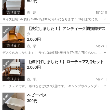
500円
売ります
壺川駅
5月24日
サイズは幅54×奥行き40×高さ83ぐらいになります！ 26日までに取り
に来れる方お願いします！
沖縄
豊見城市
壺川駅
収納家具
ケース
【決定しました！】アンティーク調猫脚デス
ク
2,000円
売ります
壺川駅
5月24日
デスクのみになります！ サイズは幅88×奥行き47×高さ75ぐらいにな
ります！ 26日までに取りに来れる方でお願いします！
沖縄
豊見城市
壺川駅
テーブル
デスク
【値下げしました！】ローチェア2点セット
2,000円
売ります
壺川駅
5月23日
ローチェアです。 破れなどはない状態です。 キャンプやベランダ・庭
などいろんなところで使えます！🪑 今月の24日までに取りに来れる方
沖縄
豊見城市
壺川駅
椅子
ロー
ベビーバス
でお願いします！
300円