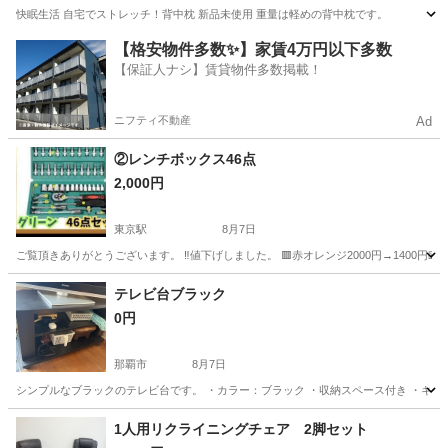
快眠生活 自宅でストレッチ！背中枕 新品未使用 重量は軽めの背中枕です。
沖縄
浦添市
寝具
【格安物件多数✨】家賃4万円以下多数
【保証人ナシ】賃貸物件多数掲載！
ニフティ不動産
Ad
②レンチボックス46点
2,000円
東京駅
8月7日
ご覧頂きありがとうございます。 ‼️値下げしました。 🟥赤オレンジ2000円→1400円💴 
沖縄
宜野湾市
東京駅
その他
テレビ台ブラック
0円
那覇市
8月7日
シンプルなブラックのテレビ台です。 ・カラー：ブラック ・収納スペース付き ・キャ
沖縄
那覇市
収納家具
スペース
1人用リクライニングチェア 2脚セット