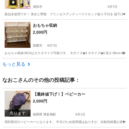
浦添市
8月7日
新品未使用です！ 美女と野獣 プリンセスアンティーククロック振り子付き 値下げし
沖縄
浦添市
時計
振り子
おもちゃ収納
2,000円
那覇市
8月7日
おもちゃ収納 BOXはカスタマイズ可能です。 大サイズ✖️4 小サイズ✖️8 高さ:80cm 幅:約
沖縄
那覇市
収納家具
もっと見る
なおこ
さんのその他の投稿記事：
【最終値下げ！】ベビーカー
2,000円
売ります
福岡県 博多南駅
8月1日
両対面式のベビーカーになります。 中古のため使用感はありすが、比較的綺麗な状態で