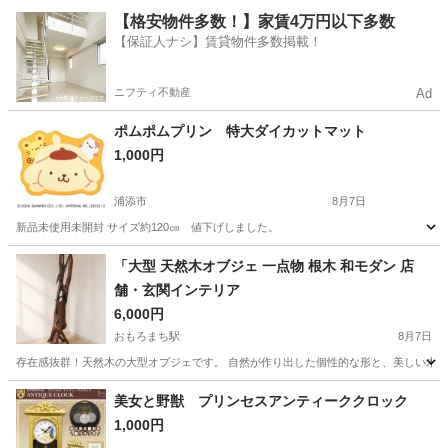
沖縄
中頭郡
てだこ浦西駅
収納家具
【格安物件多数！】家賃4万円以下多数
【保証人ナシ】賃貸物件多数掲載！
ニフティ不動産
Ad
ポムポムプリン 特大ダイカットマット
1,000円
浦添市
8月7日
新品未使用未開封 サイズ約120㎝ 値下げしました。
沖縄
浦添市
カーペット/マット/ラグ
ポムポムプリン
「大型 天然木オブジェ 一点物 根木 和モダン 店
舗・玄関インテリア
6,000円
おもろまち駅
8月7日
存在感抜群！天然木の大型オブジェです。 自然が作り出した個性的な形と、美しい木目
沖縄
那覇市
おもろまち駅
その他
美女と野獣 プリンセスアンティーククロック
1,000円