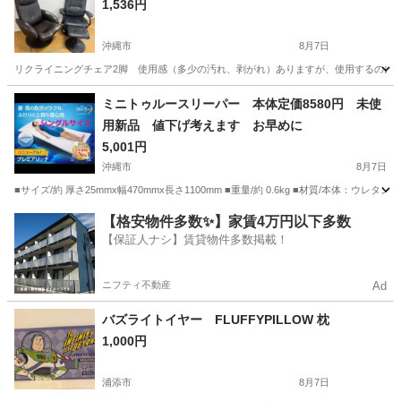
1,536円
沖縄市
8月7日
リクライニングチェア2脚 使用感（多少の汚れ、剥がれ）ありますが、使用するのに気
沖縄
沖縄市
ソファ
ミニトゥルースリーパー 本体定価8580円 未使
用新品 値下げ考えます お早めに
5,001円
沖縄市
8月7日
■サイズ/約 厚さ25mmx幅470mmx長さ1100mm ■重量/約 0.6kg ■材質/本体：
沖縄
沖縄市
寝具
トゥルースリーパー
【格安物件多数✨】家賃4万円以下多数
【保証人ナシ】賃貸物件多数掲載！
ニフティ不動産
Ad
バズライトイヤー FLUFFYPILLOW 枕
1,000円
浦添市
8月7日