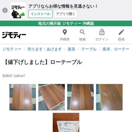
アプリならお得な情報を見逃さない！
インストール
アプリで開く
地元の掲示板 ジモティー 沖縄版
沖縄県
検索
ログイン
投稿
ジモティー
売ります・あげます
家具
テーブル
座卓、ローテー
【値下げしました】ローテーブル
投稿ID: 1p6nw7