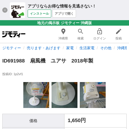
アプリならお得な情報を見逃さない！
インストール
アプリで開く
地元の掲示板 ジモティー 沖縄版
沖縄県
検索
ログイン
投稿
ジモティー
売ります・あげます
家電
生活家電
その他
沖縄県
ID691988 扇風機 ユアサ 2018年製
投稿ID: 1p2vf1
1,650円
価格