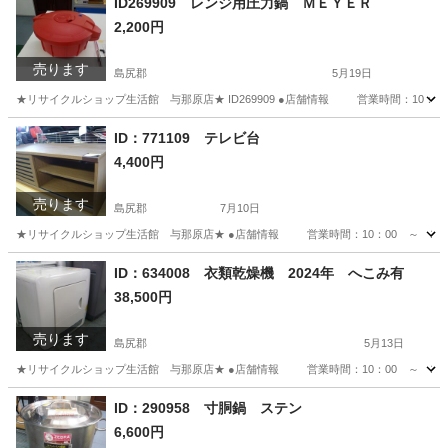
ID269909 レンジ用圧力鍋 ＭＥＹＥＲ
2,200円
売ります
島尻郡
5月19日
★リサイクルショップ生活館 与那原店★ ID269909 ●店舗情報 営業時間：10
沖縄
島尻郡
調理器具
ID：771109 テレビ台
4,400円
売ります
島尻郡
7月10日
★リサイクルショップ生活館 与那原店★ ●店舗情報 営業時間：10：00 ～ 19
沖縄
島尻郡
収納家具
ID：634008 衣類乾燥機 2024年 へこみ有
38,500円
売ります
島尻郡
5月13日
★リサイクルショップ生活館 与那原店★ ●店舗情報 営業時間：10：00 ～ 19
沖縄
島尻郡
生活家電
商品
ID：290958 寸胴鍋 ステン
6,600円