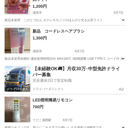
1,200円
浦添市
8月7日
新品未使用 こびとづかん カクレモモジリのほんのり光るお尻ライト
沖縄
浦添市
生活家電
カクレモモジリ
新品 コードレスヘアブラシ
1,300円
浦添市
8月7日
新品未使用未開封 連続使用時間20分 MAX180℃ 3段階調整 USB TYPE-C コー
沖縄
浦添市
美容家電
新品
【未経験OK🚚】月収30万↑中型免許ドライ
バー募集
完全週休2日で安定転職
ドライバーダイレクト
Ad
LED照明簡易リモコン
700円
てだこ浦西駅
8月7日
簡易リモコンです、取りにこれる方でお願いします場所は沖縄市です。