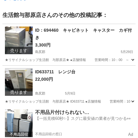
生活館与那原店
さんのその他の投稿記事：
ID：694460 キャビネット キャスター カギ付
き
3,300円
売ります
島尻郡
5月29日
★リサイクルショップ生活館 与那原店★ ●店舗情報 営業時間：10：00 ～ 19
沖縄
島尻郡
収納家具
商品
ID633711 レンジ台
22,000円
売ります
島尻郡
5月9日
★リサイクルショップ生活館 与那原店★ ID633711 ●店舗情報 営業時間：10：
沖縄
島尻郡
収納家具
不用品片付けられない…
【一括見積60秒✨】スグに最安値の業者が見つかる👀
不用品回収の窓口
Ad