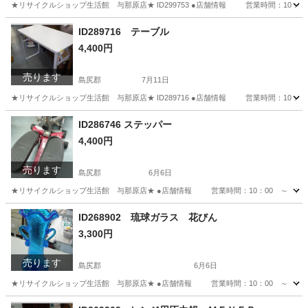
★リサイクルショップ生活館 与那原店★ ID299753 ●店舗情報 営業時間：10
沖縄
島尻郡
ソファ
ID289716 テーブル
4,400円
売ります
島尻郡
7月11日
★リサイクルショップ生活館 与那原店★ ID289716 ●店舗情報 営業時間：10
沖縄
島尻郡
テーブル
ID286746 ステッパー
4,400円
売ります
島尻郡
6月6日
★リサイクルショップ生活館 与那原店★ ●店舗情報 営業時間：10：00 ～ 19
沖縄
島尻郡
その他
商品
ID268902 琉球ガラス 花びん
3,300円
売ります
島尻郡
6月6日
★リサイクルショップ生活館 与那原店★ ●店舗情報 営業時間：10：00 ～ 1
沖縄
島尻郡
その他
商品