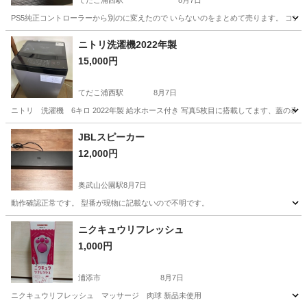
てだこ浦西駅
8月7日
PS5純正コントローラーから別のに変えたので いらないのをまとめて売ります。 コント
沖縄
浦添市
てだこ浦西駅
オーディオ
ニトリ洗濯機2022年製
15,000円
てだこ浦西駅
8月7日
ニトリ 洗濯機 6キロ 2022年製 給水ホース付き 写真5枚目に搭載してます、蓋の
沖縄
浦添市
てだこ浦西駅
生活家電
ニトリ
JBLスピーカー
12,000円
奥武山公園駅
8月7日
動作確認正常です。 型番が現物に記載ないので不明です。
沖縄
島尻郡
奥武山公園駅
オーディオ
ニクキュウリフレッシュ
1,000円
浦添市
8月7日
ニクキュウリフレッシュ マッサージ 肉球 新品未使用