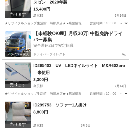
スゼン 2020年製
15,400円
売ります
島尻郡
6月14日
★リサイクルショップ生活館 与那原店★ ●店舗情報 営業時間：10：00 ～ 19
沖縄
島尻郡
キッチン家電
商品
【未経験OK🚚】月収30万↑中型免許ドライ
バー募集
完全週休2日で安定転職
ドライバーダイレクト
Ad
ID295403 UV LEDネイルライト M&R602pro
未使用
3,300円
売ります
島尻郡
7月14日
★リサイクルショップ生活館 与那原店★ ●店舗情報 営業時間：10：00 ～ 19
沖縄
島尻郡
ネイル
ネイルライト
ID299753 ソファー1人掛け
8,800円
売ります
島尻郡
8月6日