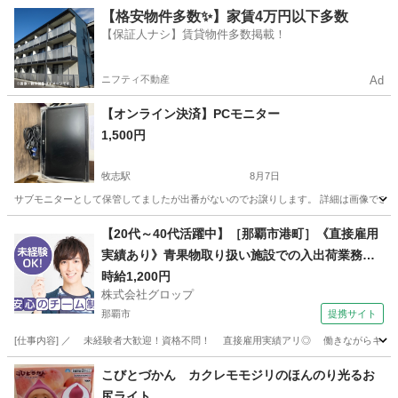
沖縄
浦添市
美容家電
新品
【格安物件多数✨】家賃4万円以下多数
【保証人ナシ】賃貸物件多数掲載！
ニフティ不動産
Ad
【オンライン決済】PCモニター
1,500円
牧志駅
8月7日
サブモニターとして保管してましたが出番がないのでお譲りします。 詳細は画像でご
沖縄
那覇市
牧志駅
その他
【20代～40代活躍中】［那覇市港町］《直接雇用
実績あり》青果物取り扱い施設での入出荷業務／
日勤／残業なし／無料駐車場完備
時給1,200円
株式会社グロップ
那覇市
提携サイト
[仕事内容] ／ 未経験者大歓迎！資格不問！ 直接雇用実績アリ◎ 働きながらキャリア
沖縄
那覇市
工場
こびとづかん カクレモモジリのほんのり光るお
尻ライト