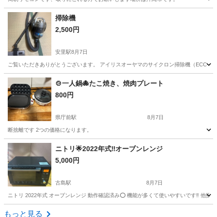
沖縄
沖縄市
てだこ浦西駅
生活家電
LED照明
掃除機
2,500円
安里駅
8月7日
ご覧いただきありがとうございます。 アイリスオーヤマのサイクロン掃除機（ECC-100
沖縄
那覇市
安里駅
生活家電
🍲一人鍋🐙たこ焼き、焼肉プレート
800円
県庁前駅
8月7日
断捨離です 2つの価格になります。
沖縄
那覇市
県庁前駅
キッチン家電
ニトリ🌟2022年式‼️オーブンレンジ
5,000円
古島駅
8月7日
ニトリ 2022年式 オーブンレンジ 動作確認済み⭕️ 機能が多くて使いやすいです‼️ 他投
沖縄
浦添市
古島駅
キッチン家電
ニトリ
もっと見る