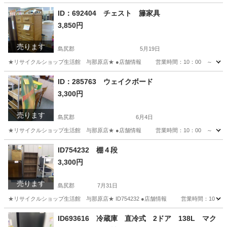
ID：692404 チェスト 籐家具
3,850円
売ります
島尻郡
5月19日
★リサイクルショップ生活館 与那原店★ ●店舗情報 営業時間：10：00 ～ 19
沖縄
島尻郡
収納家具
ID：285763 ウェイクボード
3,300円
売ります
島尻郡
6月4日
★リサイクルショップ生活館 与那原店★ ●店舗情報 営業時間：10：00 ～ 19
沖縄
島尻郡
マリンスポーツ
商品
ID754232 棚４段
3,300円
売ります
島尻郡
7月31日
★リサイクルショップ生活館 与那原店★ ID754232 ●店舗情報 営業時間：10：
沖縄
島尻郡
収納家具
ID693616 冷蔵庫 直冷式 2ドア 138L マク