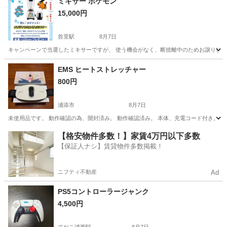
ミキサー ポケモン
15,000円
首里駅
8月7日
キャンペーンで当選したミキサーですが、 使う機会がなく、断捨離中のためお譲りします🙌
沖縄
島尻郡
首里駅
キッチン家電
EMS ヒートストレッチャー
800円
浦添市
8月7日
未使用品です。 動作確認の為、開封済み。 動作確認済み。 本体、充電コード付き。 ノ
沖縄
浦添市
美容家電
コード
【格安物件多数！】家賃4万円以下多数
【保証人ナシ】賃貸物件多数掲載！
ニフティ不動産
Ad
PS5コントローラージャンク
4,500円