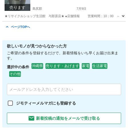
売ります
島尻郡
7月9日
★リサイクルショップ生活館 与那原店★ ●店舗情報 営業時間：10：00 ～ 19
沖縄
島尻郡
調理器具
商品
ページTOPへ
欲しいモノが見つからなかった方
ご希望の条件を登録するだけで、新着情報をいち早くお届け出来ま
す。
沖縄県
売ります・あげます
家電
生活家電
選択中の条件
その他
ジモティーメルマガにも登録する
新着投稿の通知をメールで受け取る