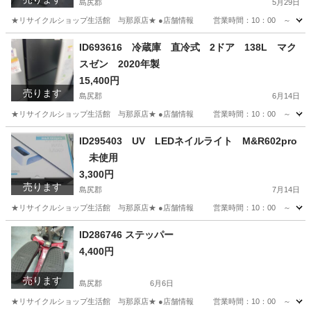
島尻郡
5月29日
★リサイクルショップ生活館 与那原店★ ●店舗情報 営業時間：10：00 ～ 19
沖縄
島尻郡
収納家具
商品
ID693616 冷蔵庫 直冷式 2ドア 138L マク
スゼン 2020年製
15,400円
売ります
島尻郡
6月14日
★リサイクルショップ生活館 与那原店★ ●店舗情報 営業時間：10：00 ～ 19
沖縄
島尻郡
キッチン家電
商品
ID295403 UV LEDネイルライト M&R602pro
未使用
3,300円
売ります
島尻郡
7月14日
★リサイクルショップ生活館 与那原店★ ●店舗情報 営業時間：10：00 ～ 19
沖縄
島尻郡
ネイル
ネイルライト
ID286746 ステッパー
4,400円
売ります
島尻郡
6月6日
★リサイクルショップ生活館 与那原店★ ●店舗情報 営業時間：10：00 ～ 19