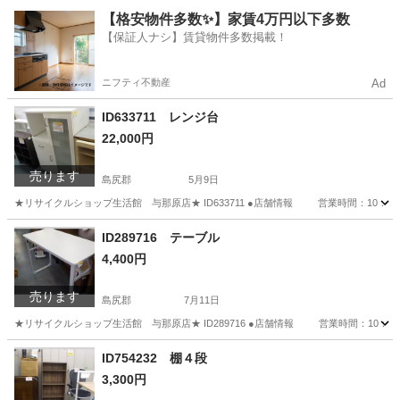
沖縄
島尻郡
その他
商品
【格安物件多数✨】家賃4万円以下多数
【保証人ナシ】賃貸物件多数掲載！
ニフティ不動産
Ad
ID633711 レンジ台
22,000円
売ります
島尻郡
5月9日
★リサイクルショップ生活館 与那原店★ ID633711 ●店舗情報 営業時間：10：
沖縄
島尻郡
収納家具
ID289716 テーブル
4,400円
売ります
島尻郡
7月11日
★リサイクルショップ生活館 与那原店★ ID289716 ●店舗情報 営業時間：10
沖縄
島尻郡
テーブル
ID754232 棚４段
3,300円