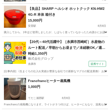
【良品】SHARP ヘルシオ ホットクック KN-HW2
4G-R 本体 箱付き
15,000円
安里駅
8月8日
購入してから、1年ほど使用しましたが、しばらく使っていなかったため誰かにお譲りいたします。 
沖縄
那覇市
安里駅
キッチン家電
ヘルシオ
【20代～40代活躍中】［糸満市西崎町］水産物の
ルート配送／早朝からお昼まで／未経験OK／週休
2日／時給1,350円＋ガソリン代／正社員登用前提
時給1,350円
株式会社グロップ
糸満市
提携サイト
[仕事内容] 《生まぐろの仕入れ実績が豊富な会社での新鮮なマグロの配送業務》 お持
沖縄
糸満市
ドライバー
Francfrancヒーター扇風機
1,000円
てだこ浦西駅
8月8日
Francfrancの扇風機になります。ライトが３つ付けば、ヒーターにもなり、温風