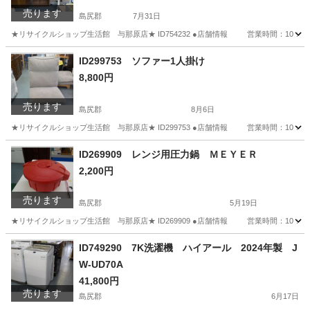
売ります
島尻郡
7月31日
★リサイクルショップ生活館 与那原店★ ID754232 ●店舗情報 営業時間：10：
沖縄
島尻郡
収納家具
ID299753 ソファー1人掛け
8,800円
売ります
島尻郡
8月6日
★リサイクルショップ生活館 与那原店★ ID299753 ●店舗情報 営業時間：10
沖縄
島尻郡
ソファ
ID269909 レンジ用圧力鍋 ＭＥＹＥＲ
2,200円
売ります
島尻郡
5月19日
★リサイクルショップ生活館 与那原店★ ID269909 ●店舗情報 営業時間：10
沖縄
島尻郡
調理器具
ID749290 7K洗濯機 ハイアール 2024年製 J
W-UD70A
41,800円
売ります
島尻郡
6月17日