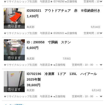
★リサイクルショップ生活館 与那原店★ ID749290 ●店舗情報 営業時間：10
沖縄
島尻郡
生活家電
ID282021 アウトドアチェア 赤 ※収納袋付き
1,430円
売ります
島尻郡
5月16日
★リサイクルショップ生活館 与那原店★ ID282021 ●店舗情報 営業時間：10
沖縄
島尻郡
その他
ID：290958 寸胴鍋 ステン
6,600円
売ります
島尻郡
7月9日
★リサイクルショップ生活館 与那原店★ ●店舗情報 営業時間：10：00 ～ 19
沖縄
島尻郡
調理器具
商品
ID702196 冷凍庫 1ドア 135L ハイアール
2025年製
39,600円
売ります
島尻郡
6月14日
★リサイクルショップ生活館 与那原店★ ●店舗情報 営業時間：10：00 ～ 19
沖縄
島尻郡
キッチン家電
商品