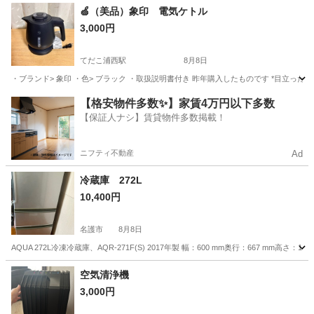
沖縄
中頭郡
てだこ浦西駅
季節、空調家電
🍏（美品）象印 電気ケトル
3,000円
てだこ浦西駅
8月8日
・ブランド> 象印 ・色> ブラック ・取扱説明書付き 昨年購入したものです *目立
沖縄
沖縄市
てだこ浦西駅
キッチン家電
【格安物件多数✨】家賃4万円以下多数
【保証人ナシ】賃貸物件多数掲載！
ニフティ不動産
Ad
冷蔵庫 272L
10,400円
名護市
8月8日
AQUA 272L冷凍冷蔵庫、AQR-271F(S) 2017年製 幅：600 mm奥行：667 mm高さ：
沖縄
名護市
キッチン家電
AQR
空気清浄機
3,000円