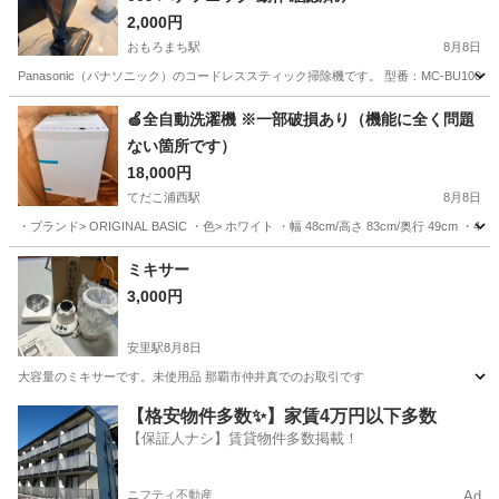
2,000円
おもろまち駅
8月8日
Panasonic（パナソニック）のコードレススティック掃除機です。 型番：MC-BU1
沖縄
那覇市
おもろまち駅
生活家電
🍏全自動洗濯機 ※一部破損あり（機能に全く問題
ない箇所です）
18,000円
てだこ浦西駅
8月8日
・ブランド> ORIGINAL BASIC ・色> ホワイト ・幅 48cm/高さ 83cm/奥行 49
沖縄
沖縄市
てだこ浦西駅
生活家電
ミキサー
3,000円
安里駅
8月8日
大容量のミキサーです。未使用品 那覇市仲井真でのお取引です
沖縄
那覇市
安里駅
キッチン家電
【格安物件多数✨】家賃4万円以下多数
【保証人ナシ】賃貸物件多数掲載！
ニフティ不動産
Ad