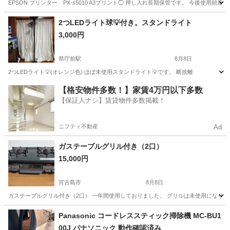
EPSON プリンター PX-s5010 A3プリント◯ 押し入れ長期保管です。 今後使
沖縄
島尻郡
首里駅
生活家電
2つLEDライト球💡付き。スタンドライト
3,000円
県庁前駅
8月8日
2つLEDライト💡(オレンジ色) ほぼ未使用スタンドライト💡です。 断捨離
沖縄
那覇市
県庁前駅
生活家電
【格安物件多数！】家賃4万円以下多数
【保証人ナシ】賃貸物件多数掲載！
ニフティ不動産
Ad
ガステーブルグリル付き（2口）
15,000円
宮古島市
8月8日
ガステーブルグリル付き（2口） 一年間使用しておりました。 グリルは未使用になります。 比較的綺
沖縄
宮古島市
キッチン家電
Panasonic コードレススティック掃除機 MC-BU1
00J パナソニック 動作確認済み