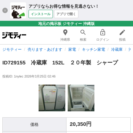
アプリならお得な情報を見逃さない！
インストール
アプリで開く
地元の掲示板 ジモティー 沖縄版
沖縄県
検索
ログイン
投稿
ジモティー
売ります・あげます
家電
キッチン家電
冷蔵庫
沖
ID729155 冷蔵庫 152L ２０年製 シャープ
投稿ID: 1nylec
2026年3月25日 02:46
20,350円
価格