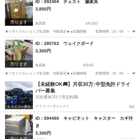
ID：692404 チェスト 籐家具
3,850円
売ります
島尻郡
5月19日
★リサイクルショップ生活館 与那原店★ ●店舗情報 営業時間：10：00 ～ 19
沖縄
島尻郡
収納家具
ID：285763 ウェイクボード
3,300円
売ります
島尻郡
6月4日
★リサイクルショップ生活館 与那原店★ ●店舗情報 営業時間：10：00 ～ 19
沖縄
島尻郡
マリンスポーツ
商品
【未経験OK🚚】月収30万↑中型免許ドライ
バー募集
完全週休2日で安定転職
ドライバーダイレクト
Ad
ID：694460 キャビネット キャスター カギ付
き
3,300円
売ります