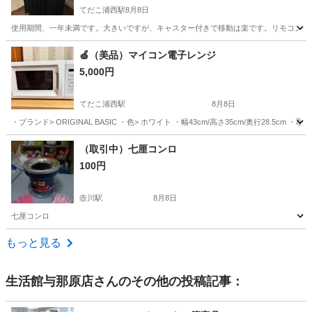
てだこ浦西駅
8月8日
使用期間、一年未満です。大きいですが、キャスター付きで移動は楽です。リモコンも付
沖縄
中頭郡
てだこ浦西駅
季節、空調家電
🍏（美品）マイコン電子レンジ
5,000円
てだこ浦西駅
8月8日
・ブランド> ORIGINAL BASIC ・色> ホワイト ・幅43cm/高さ35cm/奥行28.
沖縄
沖縄市
てだこ浦西駅
キッチン家電
（取引中）七厘コンロ
100円
壺川駅
8月8日
七厘コンロ
沖縄
那覇市
壺川駅
キッチン家電
もっと見る
生活館与那原店
さんのその他の投稿記事：