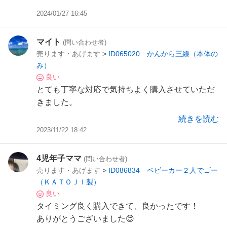
2024/01/27 16:45
マイト
(問い合わせ者)
売ります・あげます
>
ID065020 かんから三線（本体の
み）
良い
とても丁寧な対応で気持ちよく購入させていただ
きました。
本当に有難うございます。
続きを読む
またゆっくりお店にお伺いします。
2023/11/22 18:42
また機会がありましたらどうぞよろしくお願い致
4児年子ママ
(問い合わせ者)
します。
売ります・あげます
>
ID086834 ベビーカー２人でゴー
（ＫＡＴＯＪＩ製）
良い
タイミング良く購入できて、良かったです！
ありがとうございました😊