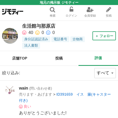
地元の掲示板 ジモティー
検索
ログイン
会員登録
投稿
生活館与那原店
40
0
0
＋ フォロー
身分証認証済み
電話番号
古物商
法人書類
評価
店舗TOP
投稿
絞り込み:
wain
(問い合わせ者)
売ります・あげます
>
ID391659 イス 籐(キャスター
付き)
良い
ありがとうございました!