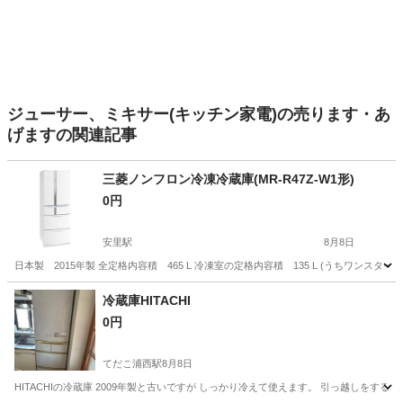
ジューサー、ミキサー(キッチン家電)の売ります・あ
げますの関連記事
三菱ノンフロン冷凍冷蔵庫(MR-R47Z-W1形)
0円
安里駅
8月8日
日本製 2015年製 全定格内容積 465 L 冷凍室の定格内容積 135 L (うちワンスター性能冷凍室)
沖縄
那覇市
安里駅
キッチン家電
冷蔵庫HITACHI
0円
てだこ浦西駅
8月8日
HITACHIの冷蔵庫 2009年製と古いですが しっかり冷えて使えます。 引っ越しをす