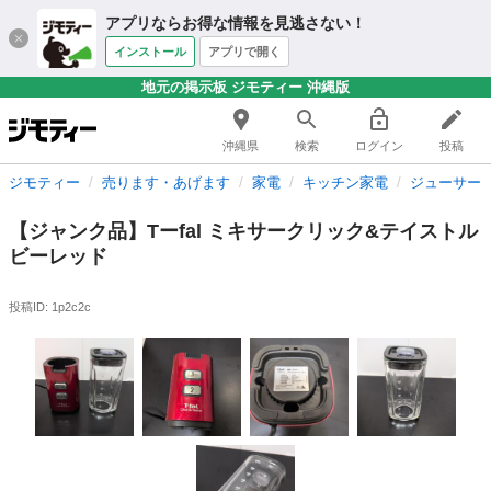
アプリならお得な情報を見逃さない！
インストール
アプリで開く
地元の掲示板 ジモティー 沖縄版
沖縄県
検索
ログイン
投稿
ジモティー
売ります・あげます
家電
キッチン家電
ジューサー
【ジャンク品】Tーfal ミキサークリック&テイストル
ビーレッド
投稿ID: 1p2c2c