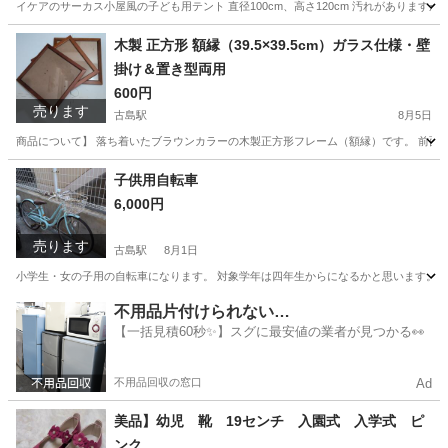
イケアのサーカス小屋風の子ども用テント 直径100cm、高さ120cm 汚れがありま
沖縄
那覇市
古島駅
キッズ用品
木製 正方形 額縁（39.5×39.5cm）ガラス仕様・壁
掛け＆置き型両用
600円
売ります
古島駅
8月5日
商品について】 落ち着いたブラウンカラーの木製正方形フレーム（額縁）です。 前面は
沖縄
那覇市
古島駅
インテリア雑貨/小物
子供用自転車
6,000円
売ります
古島駅
8月1日
小学生・女の子用の自転車になります。 対象学年は四年生からになるかと思います。 自
沖縄
那覇市
古島駅
クロスバイク
不用品片付けられない…
【一括見積60秒✨】スグに最安値の業者が見つかる👀
不用品回収の窓口
Ad
美品】幼児 靴 19センチ 入園式 入学式 ピ
ンク