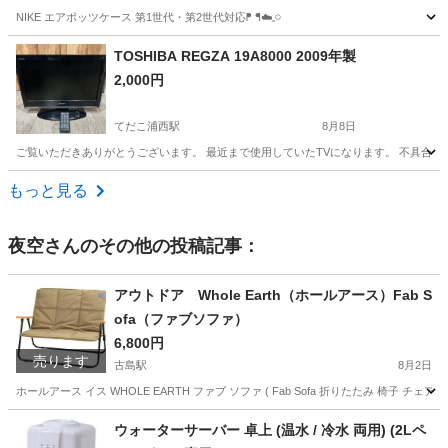
NIKE エアポッツケース 第1世代・第2世代対応ᖰ ᖳ☁️𓈒𓏸
沖縄
沖縄市
オーディオ
NIKE
TOSHIBA REGZA 19A8000 2009年製
2,000円
てだこ浦西駅
8月8日
ご覧いただきありがとうございます。 最近まで使用していたTVになります。 不具合は
沖縄
中頭郡
てだこ浦西駅
テレビ
もっと見る
夜空
さんのその他の投稿記事：
アウトドア Whole Earth（ホールアース）Fab S
ofa（ファブソファ）
6,800円
売ります
古島駅
8月2日
ホールアース イス WHOLE EARTH ファブ ソファ ( Fab Sofa 折りたたみ 椅子 チ
沖縄
那覇市
古島駅
その他
アウトドア
ウォーターサーバー 卓上 (温水 / 冷水 両用) (2Lペ