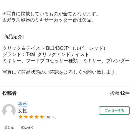
⚠写真に掲載しているものが全てとなります。

⚠ガラス容器のミキサーカッター台は欠品。

[商品紹介]

クリック＆テイスト BL143GJP （ルビーレッド）

ブランド：T-fal  クリックアンドテイスト

ミキサー、フードプロセッサー種類：ミキサー、ブレンダー

写真にて商品状態のご確認をよろしくお願い致します。
投稿者
投稿
42
件
夜空
女性
フォローする
5.0
(
133
)
身分証
電話番号