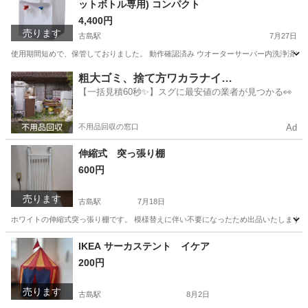
ットボトル専用) コンパクト
4,400円
売ります
古島駅
7月27日
使用期間短めで、保管しておりました。 動作確認済み ウオーターサーバー内洗浄済です。 
沖縄
那覇市
古島駅
生活家電
粗大ゴミ、捨て方ワカラナイ…
【一括見積60秒✨】スグに最安値の業者が見つかる👀
不用品回収の窓口
Ad
伸縮式 突っ張り棚
600円
売ります
古島駅
7月18日
ホワイトの伸縮式突っ張り棚です。 模様替えに伴い不要になったため出品いたします。 
沖縄
那覇市
古島駅
収納家具
IKEA サーカステント イケア
200円
売ります
古島駅
8月2日