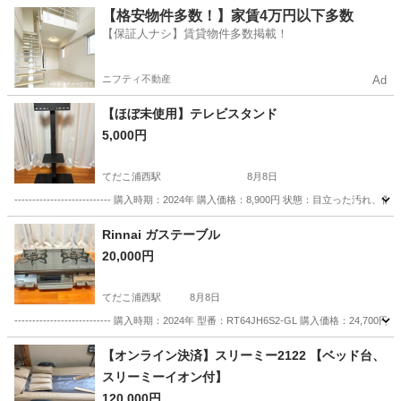
沖縄
沖縄市
てだこ浦西駅
キッチン家電
【格安物件多数！】家賃4万円以下多数
【保証人ナシ】賃貸物件多数掲載！
ニフティ不動産
Ad
【ほぼ未使用】テレビスタンド
5,000円
てだこ浦西駅
8月8日
--------------------------- 購入時期：2024年 購入価格：8,900円 状態：
沖縄
名護市
てだこ浦西駅
テレビ
Rinnai ガステーブル
20,000円
てだこ浦西駅
8月8日
--------------------------- 購入時期：2024年 型番：RT64JH6S2-GL 購
沖縄
名護市
てだこ浦西駅
キッチン家電
ガス
【オンライン決済】スリーミー2122 【ベッド台、
スリーミーイオン付】
120,000円