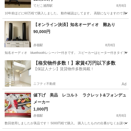
てだこ浦西駅
8月8日
10年前ほどに60万程で購入しました。 動作確認はしてます。 高額になりますので見
沖縄
うるま市
てだこ浦西駅
生活家電
【オンライン決済】知名オーディオ 難あり
90,000円
赤嶺駅
8月8日
知名オーディオ bluethoothレシーバー付きです。 スピーカーはヒーター付きタイ
沖縄
糸満市
赤嶺駅
オーディオ
【格安物件多数！】家賃4万円以下多数
【保証人ナシ】賃貸物件多数掲載！
ニフティ不動産
Ad
値下げ 美品 レコルト ラクレット&フォンデュ
メーカー
1,000円
赤嶺駅
8月8日
数回使用しましたが美品です！ 5000円程で購入。 購入したものの出番がなくお譲りし