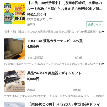
沖縄
豊見城市
赤嶺駅
キッチン家電
【20代～40代活躍中】［糸満市西崎町］水産物の
ルート配送／早朝からお昼まで／未経験OK／週休
2日／時給1,350円＋ガソリン代／正社員登用前提
時給1,350円
株式会社グロップ
糸満市
提携サイト
[仕事内容] 《生まぐろの仕入れ実績が豊富な会社での新鮮なマグロの配送業務》 お持
沖縄
糸満市
ドライバー
TOSHIBA 液晶カラーテレビ 32V型
4,500円
てだこ浦西駅
8月8日
TOSHIBA 液晶カラーテレビ 32A1S テレビ本体とリモコンのみです。B-CASカ
沖縄
中頭郡
てだこ浦西駅
テレビ
美品YA-MAN 美顔器デザインリフト
5,000円
赤嶺駅
8月8日
中古ではありますが美品の状態です。 ※充電、ボタン操作確認済み ※シートは製造が古
沖縄
豊見城市
赤嶺駅
美容家電
【未経験OK🚚】月収30万↑中型免許ドライ