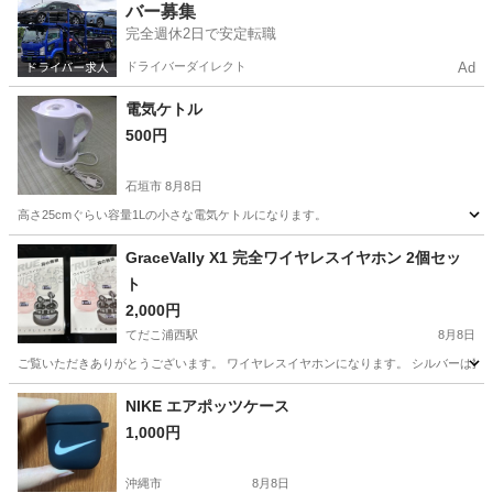
バー募集
完全週休2日で安定転職
ドライバーダイレクト
Ad
電気ケトル
500円
石垣市
8月8日
高さ25cmぐらい容量1Lの小さな電気ケトルになります。
沖縄
石垣市
キッチン家電
電気ケトル
GraceVally X1 完全ワイヤレスイヤホン 2個セッ
ト
2,000円
てだこ浦西駅
8月8日
ご覧いただきありがとうございます。 ワイヤレスイヤホンになります。 シルバーは数回
沖縄
中頭郡
てだこ浦西駅
その他
NIKE エアポッツケース
1,000円
沖縄市
8月8日