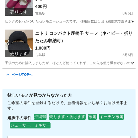
400円
売ります
古島駅
8月5日
ピンクのお花がついたセレモニーシューズです。 使用回数は１回（結婚式で履きました）
沖縄
那覇市
古島駅
靴
入学式
ニトリ コンパクト座椅子 サーフ（ネイビー・折り
たたみ収納可）
1,000円
売ります
古島駅
8月5日
子供のために購入しましたが、ほとんど使ってくれず、この先も使う機会がないので、出品しました。 
沖縄
那覇市
古島駅
椅子
ページTOPへ
欲しいモノが見つからなかった方
ご希望の条件を登録するだけで、新着情報をいち早くお届け出来ま
す。
沖縄県
売ります・あげます
家電
キッチン家電
選択中の条件
ジューサー、ミキサー