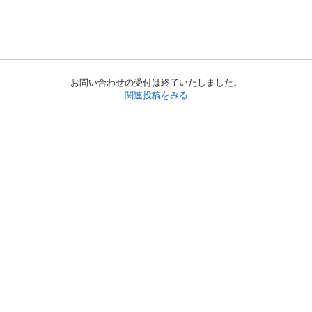
お問い合わせの受付は終了いたしました。
関連投稿をみる
初めての方へ
利用規約
プライバシーポリシー
プライバシー・ステートメント
健全化に資する運用方針
お問い合わせ
運営会社
サイトマップ
ご利用ガイド
フリーワードで探す
PC版で表示
都道府県選択