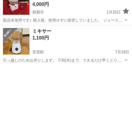
4,000円
那覇市
1月26日
新品未使用です♪ 購入後、使用せずに保管していました。 ジュース作
り好きな方 定価の半額でどうでしょうか？(*≧∀≦*) さらに値引きしま
沖縄
那覇市
キッチン家電
新品
ミキサー
した★
1,100円
安里駅
7月19日
引っ越しのためお売りします。 7/30(木)まで、できるだけ早くとりに
きてくれる方を優先させていただきます。 【傷などの状態】3回ほど
沖縄
那覇市
安里駅
キッチン家電
使用しました。とくに目立った傷はありません。 【希望取引場所】フ
ァミリーマート寄宮中学...