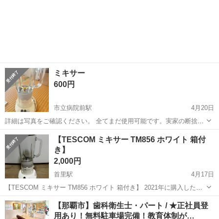
ミキサー
600円
市立病院前駅
4月20日
詳細は写真をご確認ください。 全てまだ使用可能です。実家の断捨離
のため、つかっていただける方へお渡しできればと思いますす、
沖縄
那覇市
市立病院前駅
キッチン家電
ミキサー
【TESCOM ミキサー TM856 ホワイト 箱付
き】
2,000円
首里駅
4月17日
【TESCOM ミキサー TM856 ホワイト 箱付き】 2021年に購入したミ
キサーです。 使用に伴う細かなスレはありますが、全体的に状態は良
沖縄
那覇市
首里駅
キッチン家電
ミキサー
【那覇市】歯科衛生士・パート / ★正社員登
好で、動作も問題ありません。 コンパクトに収納できる設計で、キッ
用あり！無料駐車場完備！教育体制が…
チンでも場所を取...