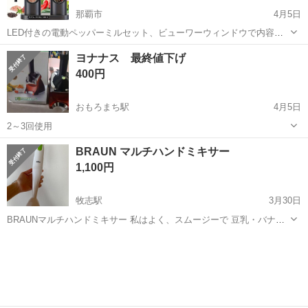
那覇市
4月5日
LED付きの電動ペッパーミルセット、ビューワーウィンドウで内容物
が確認可能。 - モデル: KYMQ-14B-2 - サイズ: 19.7cm x 6.3cm x
沖縄
那覇市
キッチン家電
電動
ヨナナス 最終値下げ
6.3cm - 電源: 4 AAA batteries (n...
400円
おもろまち駅
4月5日
2～3回使用
沖縄
那覇市
おもろまち駅
キッチン家電
ヨナナス
BRAUN マルチハンドミキサー
1,100円
牧志駅
3月30日
BRAUNマルチハンドミキサー 私はよく、スムージーで 豆乳・バナ
ナ、ナッツ、ブルーベリーなどを ミキサーして飲んでました👍 コンパ
沖縄
那覇市
牧志駅
キッチン家電
ハンドミキサー
クトで手軽に使えるので便利です‼︎ 引っ越しのため出品です。 ■使用
方法 緑のボタンを...