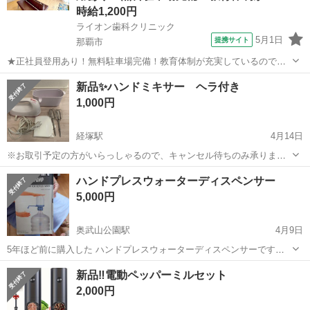
時給1,200円
ライオン歯科クリニック
5月1日
提携サイト
那覇市
★正社員登用あり！無料駐車場完備！教育体制が充実しているのでブ
ランクがある方でも安心して働けるクリニックです★ 時給： 1,200円
沖縄
那覇市
歯科衛生士
新品✨ハンドミキサー ヘラ付き
~2,000円 アクセス：ゆいレール 安里 車で17分 オススメコメント ●正
1,000円
社員への...
経塚駅
4月14日
※お取引予定の方がいらっしゃるので、キャンセル待ちのみ承りま
す。 ご覧いただきありがとうございます。 ハンドミキサー デコレー
沖縄
那覇市
経塚駅
キッチン家電
ハンドミキサー
ハンドプレスウォーターディスペンサー
ションヘラ付きです。 新品未使用ではありますが、自宅保管が長かっ
5,000円
たので、ご理解いただける方...
奥武山公園駅
4月9日
5年ほど前に購入した ハンドプレスウォーターディスペンサーです。
【傷などの状態】とくに目立った傷はありません。 【アピールポイン
沖縄
那覇市
奥武山公園駅
キッチン家電
状態
新品‼️電動ペッパーミルセット
ト】状態はいいのでまだまだ使えます！ 【希望取引場所】ローソン小
2,000円
禄店の前 【希望取引日時】...