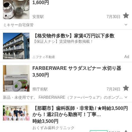
1,600円
安里駅
7月30日
ミキサー自宅保管
沖縄
那覇市
安里駅
キッチン家電
【格安物件多数✨】家賃4万円以下多数
【保証人ナシ】賃貸物件多数掲載！
Ad
ニフティ不動産
FARBERWARE サラダスピナー 水切り器
3,500円
県庁前駅
7月24日
新品・未使用です。 FARBERWARE（ファーバーウェア）のポンプ式
サラダスピナーです。 ポンプを押すだけで簡単に野菜や果物の水切り
沖縄
那覇市
県庁前駅
キッチン家電
【那覇市】歯科医師・非常勤 / ★時給3,500円
ができ、ブレーキボタン付きで回転もすぐに止められます。バスケッ
から！週2日から勤務可！丁寧…
トはザルとして、透明ボウ...
時給3,500円
おくずみ歯科クリニック