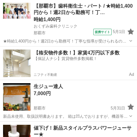
沖縄
那覇市
奥武山公園駅
キッチン家電
ミキサー
【那覇市】歯科衛生士・パート / ★時給1,400
円から！週2日から勤務可！丁…
時給1,400円
おくずみ歯科クリニック
5月1日
提携サイト
那覇市
★時給1,400円から！週2日から勤務可！丁寧な指導が受けられるので
ブランクがある方でも安心してお仕事を始められるクリニックです★
沖縄
那覇市
歯科衛生士
【格安物件多数！】家賃4万円以下多数
時給： 1,400円~ アクセス：ゆいレール 古島 車で11分 オススメコメン
【保証人ナシ】賃貸物件多数掲載！
ト ●時...
Ad
ニフティ不動産
生ジュー達人
7,000円
那覇市
5月31日
新品未使用、取扱説明書あります。 箱は凹んでおりますが、機器等問
題ありません。 好きな果物、野菜で100%のジュースを作る事ができ
沖縄
那覇市
キッチン家電
ジュース
値下げ！新品スタイルプラスパワージューサ
大人、お子様で美味しく飲む事ができます！
ー★