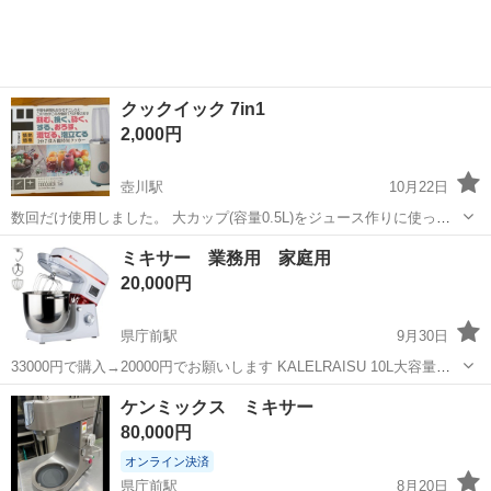
クックイック 7in1
2,000円
壺川駅
10月22日
数回だけ使用しました。 大カップ(容量0.5L)をジュース作りに使った
程度で、肉などは一切入れていません。 全体的にきれいな状態です。
沖縄
那覇市
壺川駅
キッチン家電
COOQUICK
ミキサー 業務用 家庭用
中身はほぼ新品に近いです。 【多機能性】 このCOOQUICK 7in1は、
20,000円
刻む、砕く...
県庁前駅
9月30日
33000円で購入→20000円でお願いします KALELRAISU 10L大容量
タイマー機能付き 練る 混ぜる 泡立てる パンもいけます！ハイパワ
沖縄
那覇市
県庁前駅
キッチン家電
業務用
ケンミックス ミキサー
ーモーター内蔵 家庭用、業務用どちらもいけます 2台あるのでまとめ
80,000円
買い大歓迎
オンライン決済
県庁前駅
8月20日