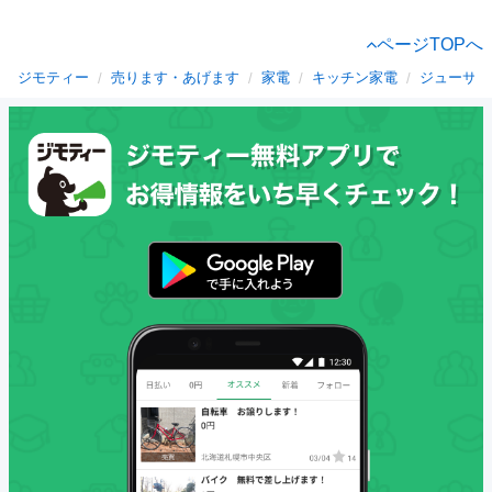
ページTOPへ
ジモティー
売ります・あげます
家電
キッチン家電
ジューサー