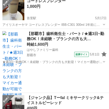
コードレスブレンダー
MX-XP102 ほとんど使用する事はなかったのですが、経年劣化による
1,000円
若干の...
首里駅
5月17日
アイリスオーヤマ コードレスブレンダー IBB-C301 300ml 1年前に購
入してだいたい10回前後使用したかな？と思います 主にスムージー作
沖縄
那覇市
首里駅
キッチン家電
ブレンダー
【那覇市】歯科衛生士・パート / ★週3日~勤
ってました。 食器棚に眠ったまま使うことなさそうなのでお譲りしま
務OK！未経験・ブランクの方も大…
す。 少し汚...
時給1,600円
はやしファミリー歯科
5月1日
提携サイト
那覇市
★週3日~勤務OK！未経験・ブランクの方も大歓迎！マイカー通勤が可
能で無料駐車場を完備しているので、毎日快適に通勤できます★ 時
沖縄
那覇市
歯科衛生士
給： 1,600円~ ※能力、経験に応じて優遇 アクセス：ゆいレール 壺川
徒歩11分;ゆい...
【ジャンク品】Tーfal ミキサークリック&テ
イストルビーレッド
400円