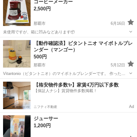
コーヒーメーカー
2,500円
那覇市
6月16日
未使用ですが、箱に凹みなどあります📦
沖縄
那覇市
キッチン家電
【動作確認済】ビタントニオ マイボトルブレ
ンダー（マンゴー）
500円
那覇市
5月12日
Vitantonio（ビタントニオ）のマイボトルブレンダーです。 作ったボ
トルに付属のキャップを付ければ、そのまま持ち運んだり冷蔵庫で保
沖縄
那覇市
キッチン家電
ビタントニオ
【格安物件多数✨】家賃4万円以下多数
存したりできます。 ​状態： 動作確認済み。大きな傷や汚れはありませ
【保証人ナシ】賃貸物件多数掲載！
んが、中古品であ...
Ad
ニフティ不動産
ジューサー
1,200円