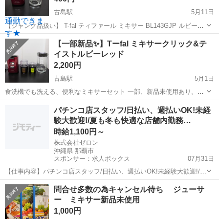
古島駅
5月11日
【ジャンク品扱い】 T-fal ティファール ミキサー BL143GJP ルビーレ
ッド モーターユニットを可動させると焦げた匂いがします。 USEDの
沖縄
那覇市
古島駅
キッチン家電
ミキサー
【一部新品✨️】Tーfal ミキサークリック&テ
ため品、使用に伴うスレ、傷汚れあり。 同じ機種を3台持っていたの
イストルビーレッド
です...
2,200円
古島駅
5月1日
食洗機でも洗える、便利なミキサーセット 一部、新品未使用あり。
（写真1枚目カッター台、写真3枚目ガラス容器と蓋） USED品は、使
沖縄
那覇市
古島駅
キッチン家電
ミキサー
パチンコ店スタッフ/日払い、週払いOK!未経
用に伴うスレ、傷汚れあり。 同じ機種を3台持っていたのですが、断
験大歓迎!/夏も冬も快適な店舗内勤務…
捨離で今回出品しました...
時給1,100円～
株式会社ゼロン
沖縄県 那覇市
スポンサー：求人ボックス
07月31日
【仕事内容】パチンコ店スタッフ/日払い、週払いOK!未経験大歓迎!/夏
も冬も快適な店舗内勤務!シフトも柔軟 <給与> 時給1100円～ <勤務地
アルバイト・パート
問合せ多数の為キャンセル待ち ジューサ
> 沖縄県 那覇市 エンタメ×接客=新しい働き方、ここにあります/ 店内
ー ミキサー新品未使用
に一歩入ると、...
1,000円