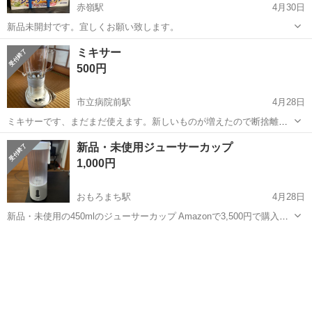
赤嶺駅
4月30日
新品未開封です。宜しくお願い致します。
沖縄
那覇市
赤嶺駅
キッチン家電
ジューサー
ミキサー
500円
市立病院前駅
4月28日
ミキサーです、まだまだ使えます。新しいものが増えたので断捨離し
ます
沖縄
那覇市
市立病院前駅
キッチン家電
ミキサー
新品・未使用ジューサーカップ
1,000円
おもろまち駅
4月28日
新品・未使用の450mlのジューサーカップ Amazonで3,500円で購入し
ました。 外箱はありません。
沖縄
那覇市
おもろまち駅
キッチン家電
ジューサー