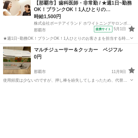
【那覇市】歯科医師・非常勤 / ★週1日~勤務
OK！ブランクOK！1人ひとりの…
時給1,500円
株式会社ボーテアイランド ホワイトニングサロンボーテ那覇アイランドデンタルクリニック
5月1日
提携サイト
那覇市
★週1日~勤務OK！ブランクOK！1人ひとりのお客さまを担当する時間
もしっかり設けられており、またこれから長く働く上で体力面で心配
沖縄
那覇市
その他
マルチジューサー＆クッカー ベジフル
の方にも適した環境です★ 時給： 1,500円~3,000円 アクセス：ゆいレ
0円
ール おもろ...
那覇市
11月9日
使用頻度は少ないのですが、押し棒を紛失してしまったため、代替の
木棒を使ったところ、刃に触れてしまい、スクリューの刃とドラマが
沖縄
那覇市
キッチン家電
クッカー
欠けてしまいました。 部品を買おうか考えているのですが、もともと
ほとんど出番がなかったため、もしご...