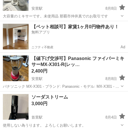
安里駅
8月8日
大容量のミキサーです。未使用品 那覇市仲井真でのお取引です
沖縄
那覇市
安里駅
キッチン家電
【ペット相談可】家賃1ヶ月0円物件あり！
無料アプリ
Ad
ニフティ不動産
【値下げ交渉可】Panasonic ファイバーミキ
サーMX-X301-R(レッ…
2,400円
安里駅
8月8日
パナソニック MX-X301 - ブランド: Panasonic - モデル: MX-X301 - 色:
ホワイト／レッド - 機能: ミキサー 数年前に家電量販店にて購入。 使
沖縄
那覇市
安里駅
キッチン家電
ソーダストリーム
用回数は数回程度。その後、...
3,000円
首里駅
8月4日
使用しない為うります。 よろしくお願いします。