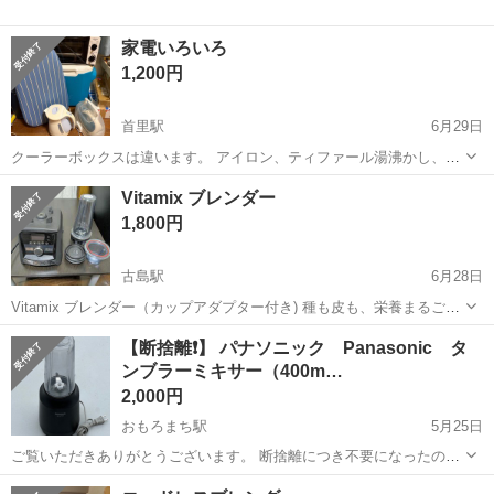
家電いろいろ
1,200円
首里駅
6月29日
クーラーボックスは違います。 アイロン、ティファール湯沸かし、ア
イロン代、オーブントースター
沖縄
那覇市
首里駅
キッチン家電
Vitamix ブレンダー
1,800円
古島駅
6月28日
Vitamix ブレンダー（カップアダプター付き) 種も皮も、栄養まるごと
摂れる高機能ブレンダー 使用は問題ありません。 商品状態; 使用感あ
沖縄
那覇市
古島駅
キッチン家電
【断捨離❗️】 パナソニック Panasonic タ
り。
ンブラーミキサー（400m…
2,000円
おもろまち駅
5月25日
ご覧いただきありがとうございます。 断捨離につき不要になったので
出品します。 商品名 パナソニック Panasonic タンブラーミキサー
沖縄
那覇市
おもろまち駅
キッチン家電
タンブラー