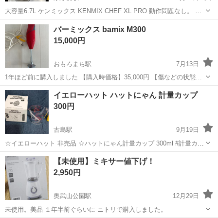
大容量6.7L ケンミックス KENMIX CHEF XL PRO 動作問題なし。 豊
見城市での取引になります。
沖縄
那覇市
県庁前駅
キッチン家電
ケンミックス
バーミックス bamix M300
15,000円
おもろまち駅
7月13日
1年ほど前に購入しました 【購入時価格】35,000円 【傷などの状態】
とくに目立った傷はありません。 【アピールポイント】動作確認済み
沖縄
那覇市
おもろまち駅
キッチン家電
バーミックス
イエローハット ハットにゃん 計量カップ
【希望取引場所】玄関前 【希望取引日時】要相談 上記の条件に合わせ
300円
てくださる方を優...
古島駅
9月19日
☆イエローハット 非売品 ☆ハットにゃん計量カップ 300ml #計量カッ
プ #電子レンジ対応 #食洗機対応 ￼2分前に更新
沖縄
那覇市
古島駅
キッチン家電
計量カップ
【未使用】ミキサー値下げ！
2,950円
奥武山公園駅
12月29日
未使用。美品 １年半前ぐらいに ニトリで購入しました。