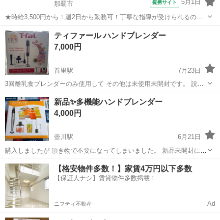
5月1日
提携サイト
那覇市
★時給3,500円から！週2日から勤務可！丁寧な指導が受けられるので
ブランクがある方でも安心してお仕事を始められるクリニックです★
沖縄
那覇市
その他
ティファール ハンドブレンダー
時給： 3,500円~ アクセス：ゆいレール 古島 車で11分 オススメコメン
7,000円
ト ●時...
首里駅
7月23日
3回離乳食ブレンダーのみ使用して その他は未使用未開封です。 説明
書、離乳食レシピもついてます。
沖縄
那覇市
首里駅
キッチン家電
新品✨️多機能ハンドブレンダー
4,000円
壺川駅
6月21日
購入しましたが 頂き物で不要になってしまいました。 新品未開封にな
ります 定型文の方にはお返事しませんm(_ _)m やり取りスムーズな方
沖縄
那覇市
壺川駅
キッチン家電
ブレンダー
【格安物件多数！】家賃4万円以下多数
でお願いします
【保証人ナシ】賃貸物件多数掲載！
Ad
ニフティ不動産