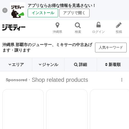
アプリならお得な情報を見逃さない！
インストール
アプリで開く
沖縄県
検索
ログイン
投稿
沖縄県 那覇市のジューサー、ミキサーの中古あげ
人気キーワード
ます・譲ります
エリア
ジャンル
詳細
新着順