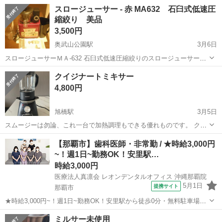
スロージューサー - 赤 MA632 石臼式低速圧
縮絞り 美品
3,500円
奥武山公園駅
3月6日
スロージューサーＭＡ-632 石臼式低速圧縮絞りのスロージューサーで
す。 【特徴】 ■サイズ:約幅21×奥行20×高さ47.5cm ■本体重量:約
沖縄
那覇市
奥武山公園駅
キッチン家電
クイジナートミキサー
3.5kg ■素材・材質:ABS(アクリロニトリル・ブタジエ...
スロージューサー
4,800円
旭橋駅
3月5日
スムージーは勿論、これ一台で加熱調理もできる優れものです。 クイ
ジナート Cuisinart SBC-1000J クッキングブレンダー 加熱ミキサー
沖縄
那覇市
旭橋駅
キッチン家電
クイジナート
【那覇市】歯科医師・非常勤 / ★時給3,000円
https://www.cuisinart.jp/download/bl...
~！週1日~勤務OK！安里駅…
時給3,000円
医療法人真凛会 レオンデンタルオフィス 沖縄那覇院
5月1日
提携サイト
那覇市
★時給3,000円~！週1日~勤務OK！安里駅から徒歩0分・無料駐車場を
完備しているので、毎日快適に通勤できます★ 時給： 3,000円~10,000
沖縄
那覇市
その他
ミルサー未使用
円 アクセス：ゆいレール 安里 徒歩0分;ゆいレール 牧志 徒歩3分;...