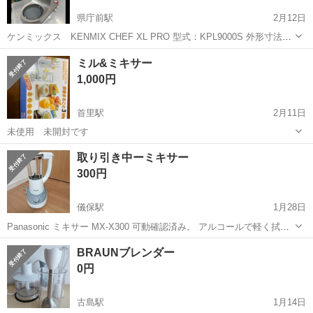
県庁前駅
2月12日
ケンミックス KENMIX CHEF XL PRO 型式：KPL9000S 外形寸法：
W240×D400×H350mm 電源：交流 100V 定格消費電力：0.5kW 重
沖縄
那覇市
県庁前駅
キッチン家電
ケンミックス
ミル&ミキサー
量：本体約7.5kg ボール約1.1kg ボール満容...
1,000円
首里駅
2月11日
未使用 未開封です
沖縄
那覇市
首里駅
キッチン家電
ミル
取り引き中ーミキサー
300円
儀保駅
1月28日
Panasonic ミキサー MX-X300 可動確認済み。 アルコールで軽く拭い
てます 取引日時が早い方、メッセージのやりとりが早い方を優先致し
沖縄
那覇市
儀保駅
キッチン家電
ミキサー
BRAUNブレンダー
ます。 お問い合わせの際には、希望日時を第3希望まで知らせて頂け
0円
ますとスム...
古島駅
1月14日