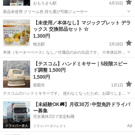
おもろまち駅
4月15日
新品未使用 クリーム色 持ち運び可能ジューサー
沖縄
那覇市
おもろまち駅
キッチン家電
ジューサー
【未使用／本体なし】マジックブレット デラ
ックス 交換部品セット ☆
1,300円
牧志駅
3月18日
本体（モーターベース）なし／付属品のみの出品です。 ※本体以外は
全てございます♪ マジックブレット デラックスの交換用・付属品セッ
沖縄
那覇市
牧志駅
キッチン家電
マジックブレット
【テスコム】ハンドミキサー｜5段階スピー
トです。 パーツの買い足し・予備用にどうぞ。 【セット内容】 フラ
ド調整 1,500円
ットブレード×1、クロス...
1,500円
那覇市
1月1日
テスコムのハンドミキサーです。 使わなくなったため、お譲りしま
す。 【ポイント】 • 機能： 5段階のスピード調整が可能で、生クリー
沖縄
那覇市
キッチン家電
ハンドミキサー
【未経験OK🚚】月収30万↑中型免許ドライバ
ムの泡立てからケーキ作りまで幅広く使えます。 • 収納： コードを本
ー募集
体に巻きつけてスッキリ...
完全週休2日で安定転職
Ad
ドライバーダイレクト