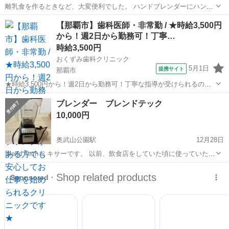
離乳食を作るときなど、大変便利でした。 ハンドブレンダーにハンド
ミキサー、チョッパーです。 説明書有り。 引っ越しに伴いお譲りしま
沖縄
那覇市
古島駅
キッチン家電
ハンドブレンダー
【那覇市】歯科医師・非常勤 / ★時給3,500円
す。 プラスチックの容器にヒビあり。（画像参照） 漏れてはいないの
から！週2日から勤務可！丁寧…
で使用には問題ありませんで...
時給3,500円
おくずみ歯科クリニック
5月1日
提携サイト
那覇市
★時給3,500円から！週2日から勤務可！丁寧な指導が受けられるので
ブランクがある方でも安心してお仕事を始められるクリニックです★
沖縄
那覇市
その他
ブレンダー ブレンドテック
時給： 3,500円~ アクセス：ゆいレール 古島 車で11分 オススメコメン
10,000円
ト ●時...
奥武山公園駅
12月28日
Blend Tech ミキサーです。 以前、飲食店をしていた頃に使っていたも
のです。 使わなくなりましたので、出品します。
沖縄
那覇市
奥武山公園駅
キッチン家電
ブレンダー