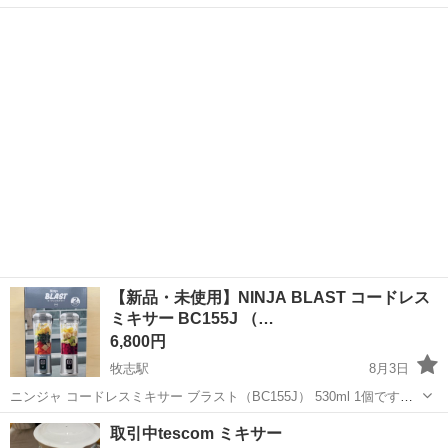
沖縄
那覇市
首里駅
キッチン家電
【新品・未使用】NINJA BLAST コードレス
ミキサー BC155J （…
6,800円
牧志駅
8月3日
ニンジャ コードレスミキサー ブラスト（BC155J） 530ml 1個です。
※2個セットのうち1個しか使用しないので 未使用の1個を出品しま
沖縄
那覇市
牧志駅
キッチン家電
ミキサー
取引中tescom ミキサー
す。 ※新品未使用品です。 ※2P価格：13,680円 【商品の状態】新...