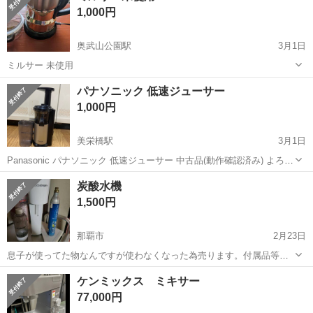
1,000円
奥武山公園駅
3月1日
ミルサー 未使用
沖縄
那覇市
奥武山公園駅
キッチン家電
ミルサー
パナソニック 低速ジューサー
1,000円
美栄橋駅
3月1日
Panasonic パナソニック 低速ジューサー 中古品(動作確認済み) よろし
くお願いします。
沖縄
那覇市
美栄橋駅
キッチン家電
低速ジューサー
炭酸水機
1,500円
那覇市
2月23日
息子が使ってた物なんですが使わなくなった為売ります。付属品等の
事はわかりません…すみません…画像を見てご判断下さい…購入後は
沖縄
那覇市
キッチン家電
炭酸水
ケンミックス ミキサー
3Nでお願いします...
77,000円