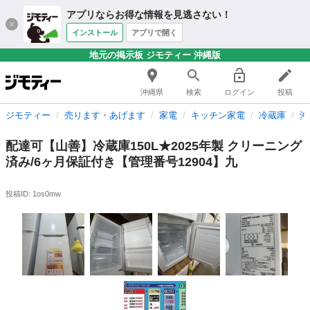
アプリならお得な情報を見逃さない！
インストール
アプリで開く
地元の掲示板 ジモティー 沖縄版
沖縄県
検索
ログイン
投稿
ジモティー
売ります・あげます
家電
キッチン家電
冷蔵庫
沖
配達可【山善】冷蔵庫150L★2025年製 クリーニング
済み/6ヶ月保証付き【管理番号12904】九
投稿ID: 1os0mw