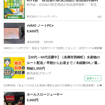
町内会・自治会の防災用品が全品送料無料！「防災備
蓄用品ドットコム」
株式会社ドリームデッサン
Ad
⭐︎VAIO ノートPC⭐︎
9,600円
浦添前田駅
8月10日
VAIOのノートPCです！ 直近まで在宅ワークで使用してました！ 在宅ワークを離職す
沖縄
浦添市
浦添前田駅
生活家電
【20代～40代活躍中】［糸満市西崎町］水産物の
ルート配送／早朝からお昼まで／未経験OK／週休
2日／時給1,350円＋ガソリン代／正社員登用前提
時給1,350円
株式会社グロップ
糸満市
提携サイト
[仕事内容] 《生まぐろの仕入れ実績が豊富な会社での新鮮なマグロの配送業務》 お持
沖縄
糸満市
ドライバー
ホールスロージューサー
5,000円