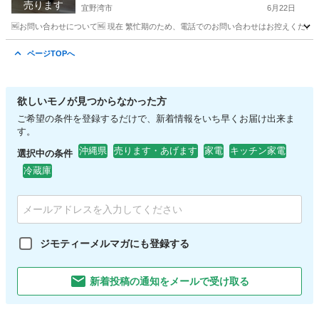
売ります
宜野湾市
6月22日
🆖お問い合わせについて🆖 現在 繁忙期のため、電話でのお問い合わせはお控えください
沖縄
宜野湾市
その他
ヘルメット
ページTOPへ
欲しいモノが見つからなかった方
ご希望の条件を登録するだけで、新着情報をいち早くお届け出来ま
す。
沖縄県
売ります・あげます
家電
キッチン家電
選択中の条件
冷蔵庫
ジモティーメルマガにも登録する
新着投稿の通知をメールで受け取る