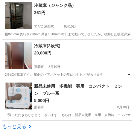
沖縄
浦添市
浦添前田駅
季節、空調家電
PELONIS
冷蔵庫（ジャンク品）
261円
てだこ浦西駅
8月10日
幅825mm 奥行き728mm 高さ1818mm 昨日まで動いていましたが、移動した後電
沖縄
うるま市
てだこ浦西駅
キッチン家電
冷蔵庫(2段式)
20,000円
那覇市
8月10日
2段式冷蔵庫です。 扉側のドアポケットの所に少しヒビがあります
沖縄
那覇市
キッチン家電
新品未使用 多機能 実用 コンパクト ミシ
ン ブルー系
5,000円
那覇市
8月10日
ご覧いただきありがとうございます こちらは、新品未使用 実用 多機能 コンパクト 
沖縄
那覇市
生活家電
コンパクト
もっと見る