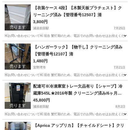
沖縄
宜野湾市
キッチン家電
ニトリ
【衣装ケース 4段】【木製天板プラチェスト】ク
リーニング済み【管理番号12507】清
3,800円
売ります
浦添前田駅
7月25日
🆖お問い合わせについて🆖 現在 繁忙期のため、電話でのお問い合わせはお控えください
沖縄
浦添市
浦添前田駅
収納家具
商品
【ハンガーラック】【物干し】クリーニング済み
【管理番号12107】清
1,480円
売ります
宜野湾市
7月21日
🆖お問い合わせについて🆖 現在 繁忙期のため、電話でのお問い合わせはお控えください
沖縄
宜野湾市
洗濯用品
物干し
配達可※冷凍庫室トレー欠品有り【シャープ】冷
蔵庫545L★2016年製 クリーニング済み/6ヶ月保
証付き【管理番号10208】横
45,800円
売ります
浦添前田駅
8月2日
🆖お問い合わせについて🆖 現在 繁忙期のため、電話でのお問い合わせはお控えください
沖縄
浦添市
浦添前田駅
キッチン家電
シャープ
【Aprica アップリカ】【チャイルドシート】クリ