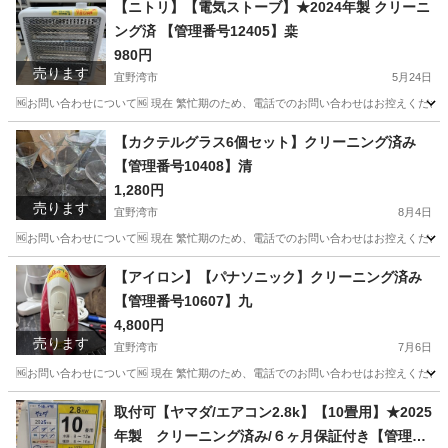
【ニトリ】【電気ストーブ】★2024年製 クリーニ
ング済 【管理番号12405】桒
980円
売ります
宜野湾市
5月24日
🆖お問い合わせについて🆖 現在 繁忙期のため、電話でのお問い合わせはお控えください
沖縄
宜野湾市
季節、空調家電
商品
【カクテルグラス6個セット】クリーニング済み
【管理番号10408】清
1,280円
売ります
宜野湾市
8月4日
🆖お問い合わせについて🆖 現在 繁忙期のため、電話でのお問い合わせはお控えください
沖縄
宜野湾市
食器
カクテルグラス
【アイロン】【パナソニック】クリーニング済み
【管理番号10607】九
4,800円
売ります
宜野湾市
7月6日
🆖お問い合わせについて🆖 現在 繁忙期のため、電話でのお問い合わせはお控えください
沖縄
宜野湾市
生活家電
商品
取付可【ヤマダ/エアコン2.8k】【10畳用】★2025
年製 クリーニング済み/６ヶ月保証付き【管理番