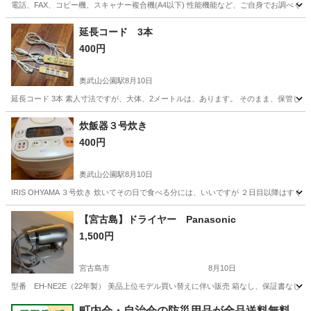
電話、FAX、コピー機、スキャナー複合機(A4以下) 性能機能など、ご自身でお調べく
沖縄
那覇市
おもろまち駅
電話、ＦＡＸ
延長コード 3本
400円
奥武山公園駅
8月10日
延長コード 3本 素人寸法ですが、大体、2メートルは、あります。 そのまま、保管して
沖縄
那覇市
奥武山公園駅
生活家電
炊飯器３号炊き
400円
奥武山公園駅
8月10日
IRIS OHYAMA ３号炊き 炊いてその日で食べる分には、いいですが ２日目以降はす
沖縄
那覇市
奥武山公園駅
キッチン家電
【宮古島】ドライヤー Panasonic
1,500円
宮古島市
8月10日
型番 EH-NE2E（22年製） 美品上位モデル買い替えに伴い販売 箱なし、保証書なし
沖縄
宮古島市
生活家電
町内会・自治会の防災用品が全品送料無料