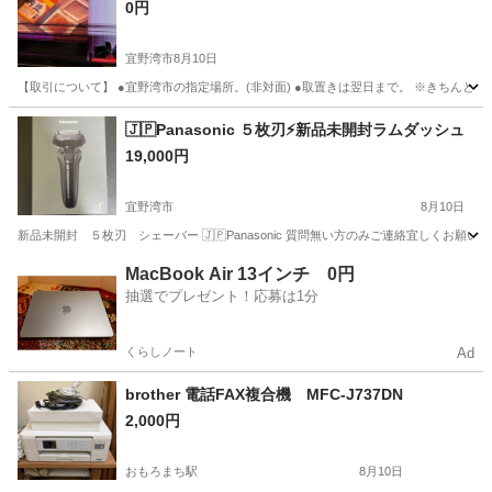
0円
宜野湾市
8月10日
【取引について】 ●宜野湾市の指定場所。(非対面) ●取置きは翌日まで。 ※きちんと読
沖縄
宜野湾市
テレビ
🇯🇵Panasonic ５枚刃⚡️新品未開封ラムダッシュ
19,000円
宜野湾市
8月10日
新品未開封 ５枚刃 シェーバー 🇯🇵Panasonic 質問無い方のみご連絡宜しくお願い
沖縄
宜野湾市
美容家電
MacBook Air 13インチ 0円
抽選でプレゼント！応募は1分
くらしノート
Ad
brother 電話FAX複合機 MFC-J737DN
2,000円
おもろまち駅
8月10日