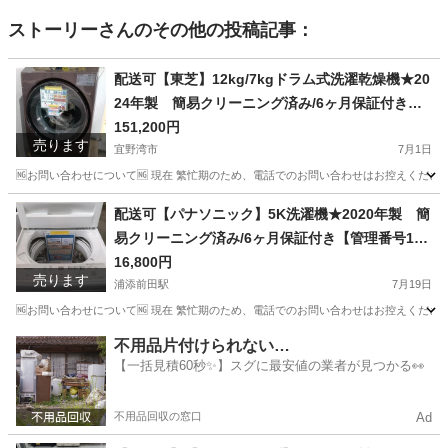
ストーリー
さんのその他の投稿記事：
配送可【東芝】12kg/7kgドラム式洗濯乾燥機★20
24年製 簡易クリーニング済み/6ヶ月保証付き
【管理番号10107】佐
151,200円
売ります
宜野湾市
7月1日
🆖お問い合わせについて🆖 現在 繁忙期のため、電話でのお問い合わせはお控えください
沖縄
宜野湾市
生活家電
東芝
配送可【パナソニック】5K洗濯機★2020年製 簡
易クリーニング済み/6ヶ月保証付き【管理番号119
07】佐
16,800円
売ります
浦添前田駅
7月19日
🆖お問い合わせについて🆖 現在 繁忙期のため、電話でのお問い合わせはお控えください
沖縄
浦添市
浦添前田駅
生活家電
パナソニック
不用品片付けられない…
【一括見積60秒✨】スグに最安値の業者が見つかる👀
不用品回収の窓口
Ad