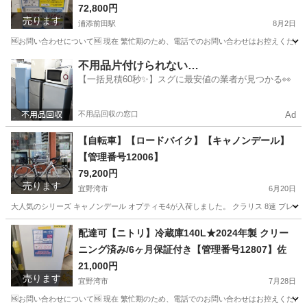
号10208】Y-28-0715 比
72,800円
売ります
浦添前田駅
8月2日
🆖お問い合わせについて🆖 現在 繁忙期のため、電話でのお問い合わせはお控えください
沖縄
浦添市
浦添前田駅
季節、空調家電
ヤマダ
不用品片付けられない…
【一括見積60秒✨】スグに最安値の業者が見つかる👀
不用品回収の窓口
Ad
【自転車】【ロードバイク】【キャノンデール】
【管理番号12006】
79,200円
売ります
宜野湾市
6月20日
大人気のシリーズ キャノンデール オプティモ4が入荷しました。 クラリス 8速 ブレーキクラリス→
沖縄
宜野湾市
ロードバイク
キャノンデール
配達可【ニトリ】冷蔵庫140L★2024年製 クリー
ニング済み/6ヶ月保証付き【管理番号12807】佐
21,000円
売ります
宜野湾市
7月28日
🆖お問い合わせについて🆖 現在 繁忙期のため、電話でのお問い合わせはお控えください