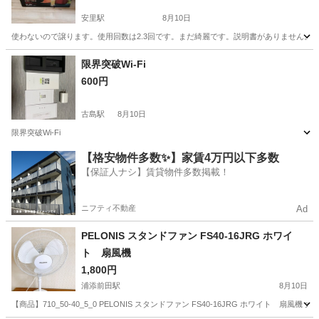
安里駅
8月10日
使わないので譲ります。使用回数は2.3回です。まだ綺麗です。説明書がありません。
沖縄
那覇市
安里駅
キッチン家電
スロージューサー
限界突破Wi-Fi
600円
古島駅
8月10日
限界突破Wi-Fi
沖縄
那覇市
古島駅
その他
【格安物件多数✨】家賃4万円以下多数
【保証人ナシ】賃貸物件多数掲載！
ニフティ不動産
Ad
PELONIS スタンドファン FS40-16JRG ホワイ
ト 扇風機
1,800円
浦添前田駅
8月10日
【商品】710_50-40_5_0 PELONIS スタンドファン FS40-16JRG ホワイト 扇風