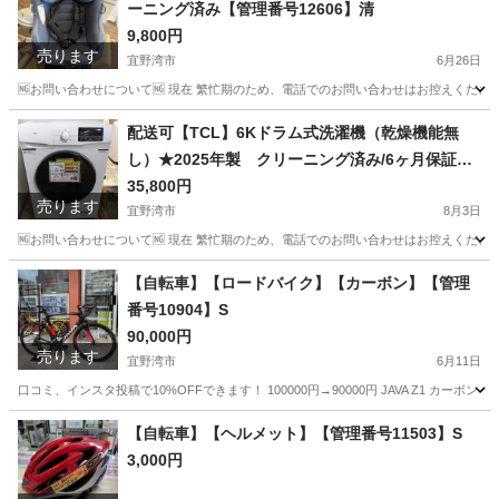
ーニング済み【管理番号12606】清
9,800円
売ります
宜野湾市
6月26日
🆖お問い合わせについて🆖 現在 繁忙期のため、電話でのお問い合わせはお控えください
沖縄
宜野湾市
ベビー用品
Aprica
配送可【TCL】6Kドラム式洗濯機（乾燥機能無
し）★2025年製 クリーニング済み/6ヶ月保証付
き【管理番号10308】佐
35,800円
売ります
宜野湾市
8月3日
🆖お問い合わせについて🆖 現在 繁忙期のため、電話でのお問い合わせはお控えください
沖縄
宜野湾市
生活家電
TCL
【自転車】【ロードバイク】【カーボン】【管理
番号10904】S
90,000円
売ります
宜野湾市
6月11日
口コミ、インスタ投稿で10%OFFできます！ 100000円→90000円 JAVA Z1 カーボン 
沖縄
宜野湾市
ロードバイク
商品
【自転車】【ヘルメット】【管理番号11503】S
3,000円