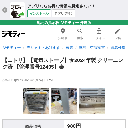
アプリならお得な情報を見逃さない！
インストール
アプリで開く
地元の掲示板 ジモティー 沖縄版
沖縄県
検索
ログイン
投稿
ジモティー
売ります・あげます
家電
季節、空調家電
遠赤外線
【ニトリ】【電気ストーブ】★2024年製 クリーニン
グ済 【管理番号12405】桒
投稿ID: 1pdi78
2026年5月24日 06:51
980円
商品価格