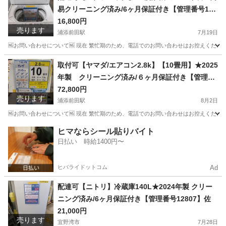
易クリーニング済み/6ヶ月保証付き【管理番号119
07】佐
16,800円
売ります
浦添前田駅
7月19日
🆖お問い合わせについて🆖 現在 繁忙期のため、電話でのお問い合わせはお控えください
沖縄
浦添市
浦添前田駅
生活家電
パナソニック
取付可【ヤマダ/エアコン2.8k】【10畳用】★2025
年製 クリーニング済み/６ヶ月保証付き【管理番
号10208】Y-28-0715 比
72,800円
売ります
浦添前田駅
8月2日
🆖お問い合わせについて🆖 現在 繁忙期のため、電話でのお問い合わせはお控えください
沖縄
浦添市
浦添前田駅
季節、空調家電
ヤマダ
ヒマならシール貼りバイト
日払い 時給1400円〜
ヒバライドットコム
Ad
配達可【ニトリ】冷蔵庫140L★2024年製 クリー
ニング済み/6ヶ月保証付き【管理番号12807】佐
21,000円
売ります
宜野湾市
7月28日