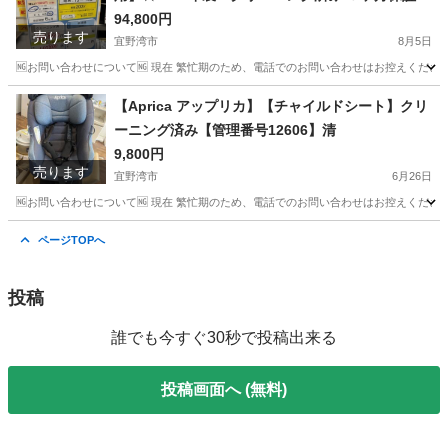
94,800円
き【管理番号10508】I-56-0312 比
売ります
宜野湾市
8月5日
🆖お問い合わせについて🆖 現在 繁忙期のため、電話でのお問い合わせはお控えください
沖縄
宜野湾市
季節、空調家電
アイリスオーヤマ
【Aprica アップリカ】【チャイルドシート】クリ
ーニング済み【管理番号12606】清
9,800円
売ります
宜野湾市
6月26日
🆖お問い合わせについて🆖 現在 繁忙期のため、電話でのお問い合わせはお控えください
沖縄
宜野湾市
ベビー用品
Aprica
ページTOPへ
投稿
誰でも今すぐ30秒で投稿出来る
投稿画面へ (無料)