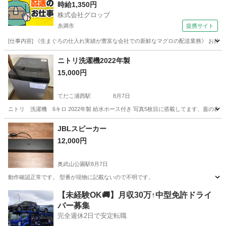
2日／時給1,350円＋ガソリン代／正社員登用前提
時給1,350円
株式会社グロップ
糸満市
提携サイト
[仕事内容] 《生まぐろの仕入れ実績が豊富な会社での新鮮なマグロの配送業務》 お持
沖縄
糸満市
ドライバー
ニトリ洗濯機2022年製
15,000円
てだこ浦西駅
8月7日
ニトリ 洗濯機 6キロ 2022年製 給水ホース付き 写真5枚目に搭載してます、蓋の
沖縄
浦添市
てだこ浦西駅
生活家電
ニトリ
JBLスピーカー
12,000円
奥武山公園駅
8月7日
動作確認正常です。 型番が現物に記載ないので不明です。
沖縄
島尻郡
奥武山公園駅
オーディオ
【未経験OK🚚】月収30万↑中型免許ドライ
バー募集
完全週休2日で安定転職