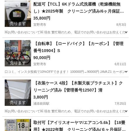
沖縄
宜野湾市
ロードバイク
キャノンデール
配送可【TCL】6Kドラム式洗濯機（乾燥機能無
し）★2025年製 クリーニング済み/6ヶ月保証付
き【管理番号10308】佐
35,800円
売ります
宜野湾市
8月3日
🆖お問い合わせについて🆖 現在 繁忙期のため、電話でのお問い合わせはお控えください
沖縄
宜野湾市
生活家電
TCL
【自転車】【ロードバイク】【カーボン】【管理
番号10904】S
90,000円
売ります
宜野湾市
6月11日
口コミ、インスタ投稿で10%OFFできます！ 100000円→90000円 JAVA Z1 カーボン 
沖縄
宜野湾市
ロードバイク
商品
【衣装ケース 4段】【木製天板プラチェスト】ク
リーニング済み【管理番号12507】清
3,800円
売ります
浦添前田駅
7月25日
🆖お問い合わせについて🆖 現在 繁忙期のため、電話でのお問い合わせはお控えください
沖縄
浦添市
浦添前田駅
収納家具
商品
取付可【アイリスオーヤマ/エアコン5.6k】【18畳
用】★2022年製 クリーニング済み/６ヶ月保証付