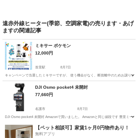
遠赤外線ヒーター(季節、空調家電)の売ります・あげ
ますの関連記事
ミキサー ポケモン
12,000円
首里駅
8月7日
キャンペーンで当選したミキサーですが、 使う機会がなく、断捨離中のためお譲りします🙌
沖縄
島尻郡
首里駅
キッチン家電
DJI Osmo pocket4 未開封
77,660円
名護市
8月7日
DJI Osmo pocket4 未開封 Amazonで買いました。 Amazonと同じ値段です 豊里
沖縄
名護市
カメラ
DJI
【ペット相談可】家賃1ヶ月0円物件あり！
無料アプリ