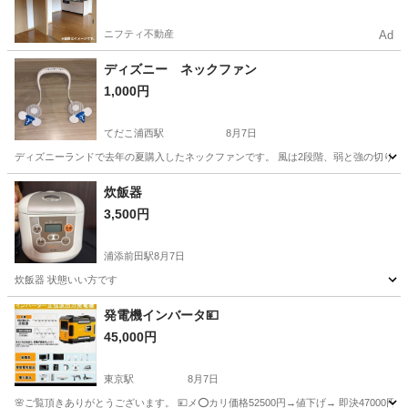
ニフティ不動産
Ad
ディズニー ネックファン
1,000円
てだこ浦西駅
8月7日
ディズニーランドで去年の夏購入したネックファンです。 風は2段階、弱と強の切り替えが可
沖縄
浦添市
てだこ浦西駅
季節、空調家電
炊飯器
3,500円
浦添前田駅
8月7日
炊飯器 状態いい方です
沖縄
宜野湾市
浦添前田駅
キッチン家電
発電機インバータ💴
45,000円
東京駅
8月7日
🌸ご覧頂きありがとうございます。 💴メ⭕カリ価格52500円→値下げ→ 即決47000円