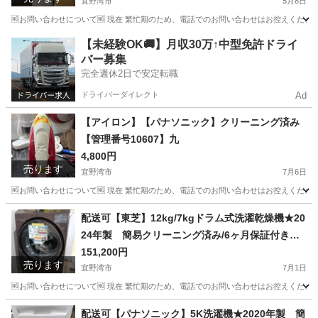
宜野湾市
5月8日
🆖お問い合わせについて🆖 現在 繁忙期のため、電話でのお問い合わせはお控えください
沖縄
宜野湾市
キッチン家電
ハイアール
【未経験OK🚚】月収30万↑中型免許ドライ
バー募集
完全週休2日で安定転職
ドライバーダイレクト
Ad
【アイロン】【パナソニック】クリーニング済み
【管理番号10607】九
4,800円
売ります
宜野湾市
7月6日
🆖お問い合わせについて🆖 現在 繁忙期のため、電話でのお問い合わせはお控えください
沖縄
宜野湾市
生活家電
商品
配送可【東芝】12kg/7kgドラム式洗濯乾燥機★20
24年製 簡易クリーニング済み/6ヶ月保証付き
【管理番号10107】佐
151,200円
売ります
宜野湾市
7月1日
🆖お問い合わせについて🆖 現在 繁忙期のため、電話でのお問い合わせはお控えください
沖縄
宜野湾市
生活家電
東芝
配送可【パナソニック】5K洗濯機★2020年製 簡