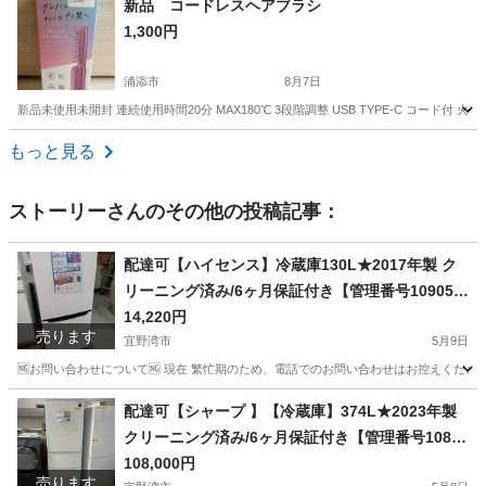
新品 コードレスヘアブラシ
1,300円
浦添市
8月7日
新品未使用未開封 連続使用時間20分 MAX180℃ 3段階調整 USB TYPE-C コー
沖縄
浦添市
美容家電
新品
もっと見る
ストーリー
さんのその他の投稿記事：
配達可【ハイセンス】冷蔵庫130L★2017年製 ク
リーニング済み/6ヶ月保証付き【管理番号10905】
佐
14,220円
売ります
宜野湾市
5月9日
🆖お問い合わせについて🆖 現在 繁忙期のため、電話でのお問い合わせはお控えください
沖縄
宜野湾市
キッチン家電
ハイセンス
配達可【シャープ 】【冷蔵庫】374L★2023年製
クリーニング済み/6ヶ月保証付き【管理番号1080
5】横
108,000円
売ります