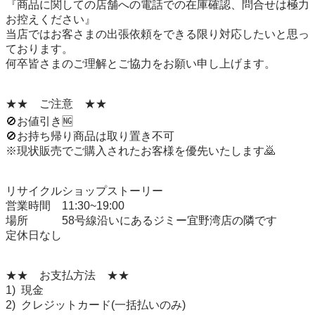
『商品に関しての店舗への電話での在庫確認、問合せは極力
お控えください』

当店ではお客さまの出張依頼をできる限り対応したいと思っ
ております。

何卒皆さまのご理解とご協力をお願い申し上げます。

★★　ご注意　★★

🚫お値引き🆖

🚫お持ち帰り商品は取り置き不可

※現状販売でご購入されたお客様を優先いたします🙇

リサイクルショップストーリー

営業時間　11:30~19:00

場所　　　58号線沿いにあるジミー宜野湾店の隣です

定休日なし

★★　お支払方法　★★

1)  現金

2)  クレジットカード(一括払いのみ)
