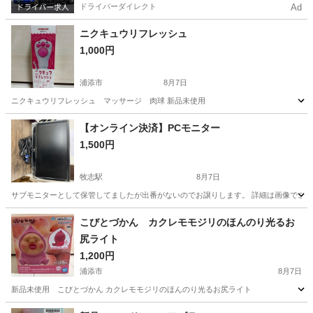
ドライバーダイレクト
Ad
ニクキュウリフレッシュ
1,000円
浦添市
8月7日
ニクキュウリフレッシュ マッサージ 肉球 新品未使用
沖縄
浦添市
美容家電
新品
【オンライン決済】PCモニター
1,500円
牧志駅
8月7日
サブモニターとして保管してましたが出番がないのでお譲りします。 詳細は画像でご
沖縄
那覇市
牧志駅
その他
こびとづかん カクレモモジリのほんのり光るお
尻ライト
1,200円
浦添市
8月7日
新品未使用 こびとづかん カクレモモジリのほんのり光るお尻ライト
沖縄
浦添市
生活家電
カクレモモジリ