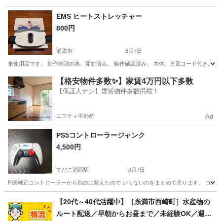
沖縄
宜野湾市
東京駅
生活家電
EMS ヒートストレッチャー
800円
浦添市
8月7日
未使用品です。 動作確認の為、開封済み。 動作確認済み。 本体、充電コード付き。 ノ
沖縄
浦添市
美容家電
コード
【格安物件多数✨】家賃4万円以下多数
【保証人ナシ】賃貸物件多数掲載！
ニフティ不動産
Ad
PS5コントローラージャンク
4,500円
てだこ浦西駅
8月7日
PS5純正コントローラーから別のに変えたので いらないのをまとめて売ります。 コント
沖縄
浦添市
てだこ浦西駅
オーディオ
【20代～40代活躍中】［糸満市西崎町］水産物の
ルート配送／早朝からお昼まで／未経験OK／週休