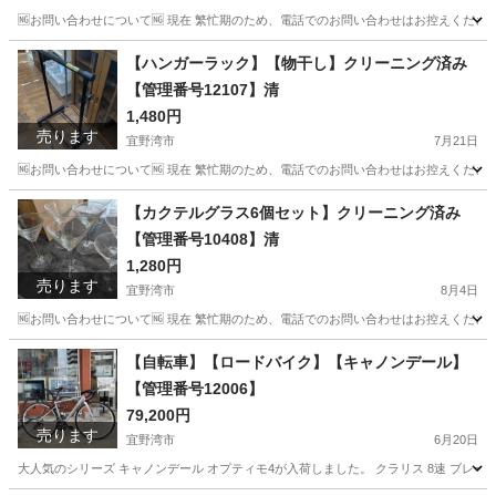
🆖お問い合わせについて🆖 現在 繁忙期のため、電話でのお問い合わせはお控えください
沖縄
宜野湾市
キッチン家電
ニトリ
【ハンガーラック】【物干し】クリーニング済み
【管理番号12107】清
1,480円
売ります
宜野湾市
7月21日
🆖お問い合わせについて🆖 現在 繁忙期のため、電話でのお問い合わせはお控えください
沖縄
宜野湾市
洗濯用品
物干し
【カクテルグラス6個セット】クリーニング済み
【管理番号10408】清
1,280円
売ります
宜野湾市
8月4日
🆖お問い合わせについて🆖 現在 繁忙期のため、電話でのお問い合わせはお控えください
沖縄
宜野湾市
食器
カクテルグラス
【自転車】【ロードバイク】【キャノンデール】
【管理番号12006】
79,200円
売ります
宜野湾市
6月20日
大人気のシリーズ キャノンデール オプティモ4が入荷しました。 クラリス 8速 ブレーキクラリス→