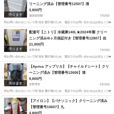
リーニング済み【管理番号12507】清
3,800円
売ります
浦添前田駅
7月25日
🆖お問い合わせについて🆖 現在 繁忙期のため、電話でのお問い合わせはお控えください
沖縄
浦添市
浦添前田駅
収納家具
商品
配達可【ニトリ】冷蔵庫140L★2024年製 クリー
ニング済み/6ヶ月保証付き【管理番号12807】佐
21,000円
売ります
宜野湾市
7月28日
🆖お問い合わせについて🆖 現在 繁忙期のため、電話でのお問い合わせはお控えください
沖縄
宜野湾市
キッチン家電
ニトリ
【Aprica アップリカ】【チャイルドシート】クリ
ーニング済み【管理番号12606】清
9,800円
売ります
宜野湾市
6月26日
🆖お問い合わせについて🆖 現在 繁忙期のため、電話でのお問い合わせはお控えください
沖縄
宜野湾市
ベビー用品
Aprica
【アイロン】【パナソニック】クリーニング済み
【管理番号10607】九
4,800円