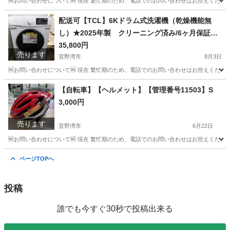
🆖お問い合わせについて🆖 現在 繁忙期のため、電話でのお問い合わせはお控えください
沖縄
宜野湾市
食器
カクテルグラス
配送可【TCL】6Kドラム式洗濯機（乾燥機能無
し）★2025年製 クリーニング済み/6ヶ月保証付
き【管理番号10308】佐
35,800円
売ります
宜野湾市
8月3日
🆖お問い合わせについて🆖 現在 繁忙期のため、電話でのお問い合わせはお控えください
沖縄
宜野湾市
生活家電
TCL
【自転車】【ヘルメット】【管理番号11503】S
3,000円
売ります
宜野湾市
6月22日
🆖お問い合わせについて🆖 現在 繁忙期のため、電話でのお問い合わせはお控えください
沖縄
宜野湾市
その他
ヘルメット
ページTOPへ
投稿
誰でも今すぐ30秒で投稿出来る