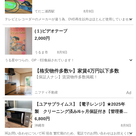
てだこ浦西駅
8月9日
テレビとレコーダーのメーカーが違う為、DVD再生以外はほとんど使用していません。 
沖縄
うるま市
てだこ浦西駅
映像プレーヤー、レコーダー
(１)ビデオテープ
2,000円
うるま市
8月9日
うる星やつらの、OP・ED集録されています！
沖縄
うるま市
映像プレーヤー、レコーダー
ビデオテープ
【格安物件多数✨】家賃4万円以下多数
【保証人ナシ】賃貸物件多数掲載！
ニフティ不動産
Ad
【ユアサプライムス】【電子レンジ】★2025年
製 クリーニング済み/6ヶ月保証付き【管理番号0
809】五
6,800円
沖縄市
8月9日
🆖お問い合わせについて🆖 現在 繁忙期のため、電話でのお問い合わせはお控えください