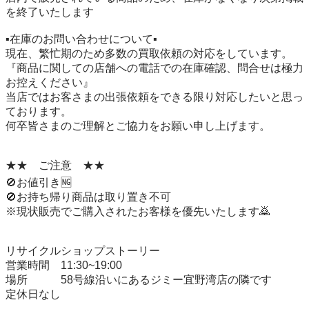
を終了いたします

▪️在庫のお問い合わせについて▪️

現在、繁忙期のため多数の買取依頼の対応をしています。

『商品に関しての店舗への電話での在庫確認、問合せは極力
お控えください』

当店ではお客さまの出張依頼をできる限り対応したいと思っ
ております。

何卒皆さまのご理解とご協力をお願い申し上げます。

★★　ご注意　★★

🚫お値引き🆖

🚫お持ち帰り商品は取り置き不可

※現状販売でご購入されたお客様を優先いたします🙇

リサイクルショップストーリー

営業時間　11:30~19:00

場所　　　58号線沿いにあるジミー宜野湾店の隣です

定休日なし
