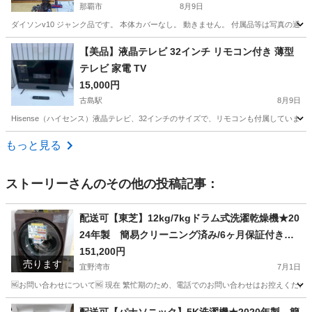
那覇市
8月9日
ダイソンv10 ジャンク品です。 本体カバーなし。 動きません。 付属品等は写真の通
沖縄
那覇市
生活家電
【美品】液晶テレビ 32インチ リモコン付き 薄型
テレビ 家電 TV
15,000円
古島駅
8月9日
Hisense（ハイセンス）液晶テレビ、32インチのサイズで、リモコンも付属していま
沖縄
那覇市
古島駅
テレビ
薄型テレビ
もっと見る
ストーリー
さんのその他の投稿記事：
配送可【東芝】12kg/7kgドラム式洗濯乾燥機★20
24年製 簡易クリーニング済み/6ヶ月保証付き
【管理番号10107】佐
151,200円
売ります
宜野湾市
7月1日
🆖お問い合わせについて🆖 現在 繁忙期のため、電話でのお問い合わせはお控えください
沖縄
宜野湾市
生活家電
東芝