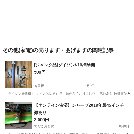
その他(家電)の売ります・あげますの関連記事
[ジャンク品]ダイソンV10掃除機
500円
首里駅
8月9日
【ダイソン掃除機】 ジャンク品です 急に動かなくなりました。 汚れあり 神経質な方は
沖縄
島尻郡
首里駅
生活家電
【オンライン決済】シャープ2019年製45インチ
難あり
3,000円
てだこ浦西駅
8月9日