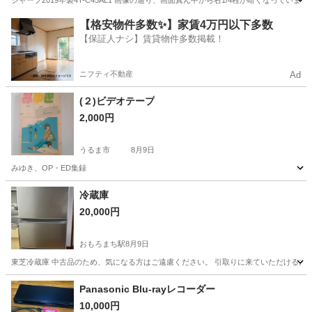
シャープ2019年製4T-C45AL1 画像の通り、画面真ん中から右1/4程が暗くなっ
沖縄
中頭郡
てだこ浦西駅
テレビ
45インチ
【格安物件多数✨】家賃4万円以下多数
【保証人ナシ】賃貸物件多数掲載！
ニフティ不動産
Ad
(２)ビデオテープ
2,000円
うるま市
8月9日
みゆき、OP・ED集録
沖縄
うるま市
映像プレーヤー、レコーダー
ビデオテープ
冷蔵庫
20,000円
おもろまち駅
8月9日
東芝冷蔵庫 中古品のため、気になる方はご遠慮ください。 引取りに来ていただける方
沖縄
那覇市
おもろまち駅
キッチン家電
Panasonic Blu-rayレコーダー
10,000円