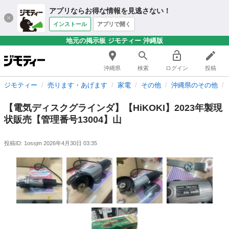
アプリならお得な情報を見逃さない！
インストール
アプリで開く
地元の掲示板 ジモティー 沖縄版
沖縄県
検索
ログイン
投稿
ジモティー
売ります・あげます
家電
その他
沖縄県のその他
【電気ディスクグラインダ】【HiKOKI】2023年製現
状販売【管理番号13004】山
投稿ID: 1ossjm
2026年4月30日 03:35