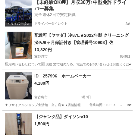
沖縄
那覇市
オーディオ
mini
【未経験OK🚚】月収30万↑中型免許ドライ
バー募集
完全週休2日で安定転職
ドライバーダイレクト
Ad
配達可【ヤマダ】冷87L★2022年製 クリーニング
済み/6ヶ月保証付き【管理番号10908】佐
13,320円
宜野湾市
8月9日
🆖お問い合わせについて🆖 現在 繁忙期のため、電話でのお問い合わせはお控えください
沖縄
宜野湾市
キッチン家電
ヤマダ
ID 257996 ホームベーカー
4,180円
宮古島市
8月9日
★リサイクルショップ生活館 宮古店★ ●店舗情報 営業時間：10：00 ～ 19：3
沖縄
宮古島市
その他
店舗
【ジャンク品】ダイソンv10
1,500円