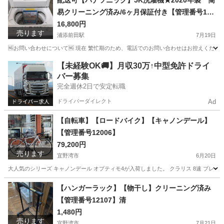
配送可【パナソニック】5K洗濯機★2020年製 簡
易クリーニング済み/6ヶ月保証付き【管理番号119
07】佐
16,800円
売ります
浦添前田駅
7月19日
🆖お問い合わせについて🆖 現在 繁忙期のため、電話でのお問い合わせはお控えください
沖縄
浦添市
浦添前田駅
生活家電
パナソニック
【未経験OK🚚】月収30万↑中型免許ドライ
バー募集
完全週休2日で安定転職
ドライバーダイレクト
Ad
【自転車】【ロードバイク】【キャノンデール】
【管理番号12006】
79,200円
売ります
宜野湾市
6月20日
大人気のシリーズ キャノンデール オプティモ4が入荷しました。 クラリス 8速 ブレーキクラリス→
沖縄
宜野湾市
ロードバイク
キャノンデール
【ハンガーラック】【物干し】クリーニング済み
【管理番号12107】清
1,480円
売ります
宜野湾市
7月21日