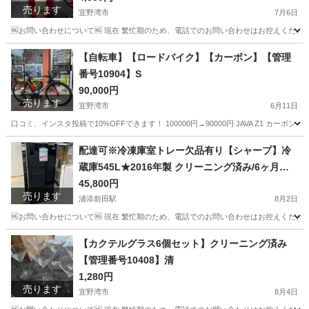
売ります
宜野湾市
7月6日
🆖お問い合わせについて🆖 現在 繁忙期のため、電話でのお問い合わせはお控えください
沖縄
宜野湾市
生活家電
商品
【自転車】【ロードバイク】【カーボン】【管理
番号10904】S
90,000円
売ります
宜野湾市
6月11日
口コミ、インスタ投稿で10%OFFできます！ 100000円→90000円 JAVA Z1 カーボン 
沖縄
宜野湾市
ロードバイク
商品
配達可※冷凍庫室トレー欠品有り【シャープ】冷
蔵庫545L★2016年製 クリーニング済み/6ヶ月保
証付き【管理番号10208】横
45,800円
売ります
浦添前田駅
8月2日
🆖お問い合わせについて🆖 現在 繁忙期のため、電話でのお問い合わせはお控えください
沖縄
浦添市
浦添前田駅
キッチン家電
シャープ
【カクテルグラス6個セット】クリーニング済み
【管理番号10408】清
1,280円
売ります
宜野湾市
8月4日