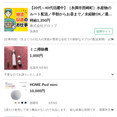
沖縄
沖縄市
キッチン家電
ミライ
【20代～40代活躍中】［糸満市西崎町］水産物の
ルート配送／早朝からお昼まで／未経験OK／週休
2日／時給1,350円＋ガソリン代／正社員登用前提
時給1,350円
株式会社グロップ
糸満市
提携サイト
[仕事内容] 《生まぐろの仕入れ実績が豊富な会社での新鮮なマグロの配送業務》 お持
沖縄
糸満市
ドライバー
ミニ掃除機
1,000円
名護市
8月9日
不要なのでお譲りいたします。
沖縄
名護市
生活家電
譲り
HOME Pod mini
10,000円
那覇市
8月9日
1度だけ使用して使う機会がないので出品します。 箱も綺麗な状態です。 那覇市天久