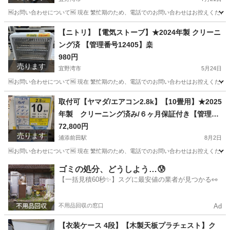
🆖お問い合わせについて🆖 現在 繁忙期のため、電話でのお問い合わせはお控えください
沖縄
宜野湾市
洗濯用品
物干し
【ニトリ】【電気ストーブ】★2024年製 クリーニ
ング済 【管理番号12405】桒
980円
売ります
宜野湾市
5月24日
🆖お問い合わせについて🆖 現在 繁忙期のため、電話でのお問い合わせはお控えください
沖縄
宜野湾市
季節、空調家電
商品
取付可【ヤマダ/エアコン2.8k】【10畳用】★2025
年製 クリーニング済み/６ヶ月保証付き【管理番
号10208】Y-28-0715 比
72,800円
売ります
浦添前田駅
8月2日
🆖お問い合わせについて🆖 現在 繁忙期のため、電話でのお問い合わせはお控えください
沖縄
浦添市
浦添前田駅
季節、空調家電
ヤマダ
ゴミの処分、どうしよう…😰
【一括見積60秒✨】スグに最安値の業者が見つかる👀
不用品回収の窓口
Ad
【衣装ケース 4段】【木製天板プラチェスト】ク