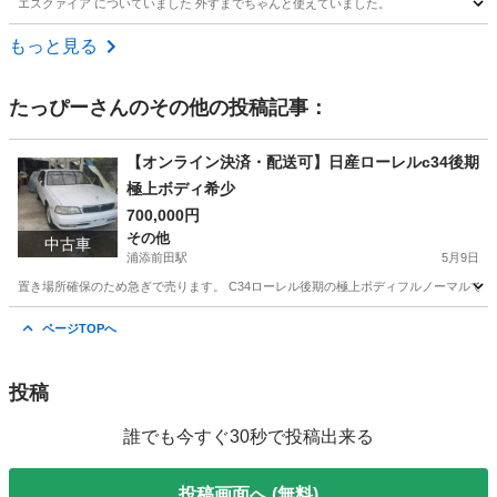
エスクァイア についていました 外すまでちゃんと使えていました。
沖縄
中頭郡
てだこ浦西駅
カーナビ、テレビ
もっと見る
たっぴー
さんのその他の投稿記事：
【オンライン決済・配送可】日産ローレルc34後期
極上ボディ希少
700,000円
その他
中古車
浦添前田駅
5月9日
置き場所確保のため急ぎで売ります。 C34ローレル後期の極上ボディフルノーマルです。 
沖縄
宜野湾市
浦添前田駅
その他
日産ローレル
ページTOPへ
投稿
誰でも今すぐ30秒で投稿出来る
投稿画面へ (無料)