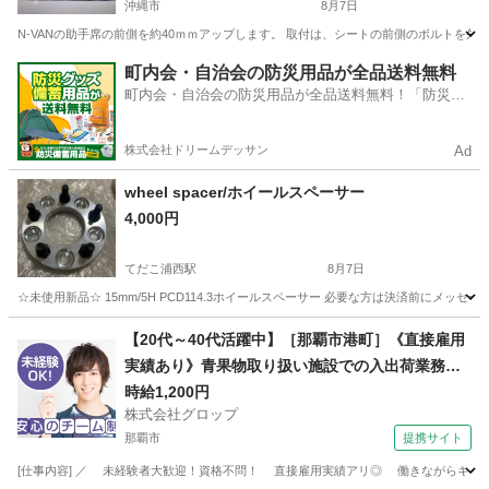
沖縄市
8月7日
N-VANの助手席の前側を約40ｍｍアップします。 取付は、シートの前側のボルトを
沖縄
沖縄市
内装、インテリア
助手席
町内会・自治会の防災用品が全品送料無料
町内会・自治会の防災用品が全品送料無料！「防災備
蓄用品ドットコム」
株式会社ドリームデッサン
Ad
wheel spacer/ホイールスペーサー
4,000円
てだこ浦西駅
8月7日
☆未使用新品☆ 15mm/5H PCD114.3ホイールスペーサー 必要な方は決済前にメッセ
沖縄
中頭郡
てだこ浦西駅
アクセサリー
【20代～40代活躍中】［那覇市港町］《直接雇用
実績あり》青果物取り扱い施設での入出荷業務／
日勤／残業なし／無料駐車場完備
時給1,200円
株式会社グロップ
那覇市
提携サイト
[仕事内容] ／ 未経験者大歓迎！資格不問！ 直接雇用実績アリ◎ 働きながらキャリア