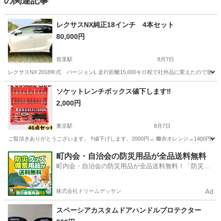
の関連記事
レクサスNX純正18インチ 4本セット
80,000円
首里駅
8月7日
レクサスNX 2018年式 バージョンL 走行距離15,000キロ程で社外品に変えたの
沖縄
島尻郡
首里駅
タイヤ、ホイール
ソケットレンチボックス値下します‼️
2,000円
東京駅
8月7日
ご覧頂きありがとうございます。 ‼️値下げします。2000円→ 🟥赤オレンジ→1400円💴 
沖縄
宜野湾市
東京駅
メンテナンス用品
ビット
町内会・自治会の防災用品が全品送料無料
町内会・自治会の防災用品が全品送料無料！「防災備
蓄用品ドットコム」
株式会社ドリームデッサン
Ad
スペーシアカスタムドアハンドルプロテクター