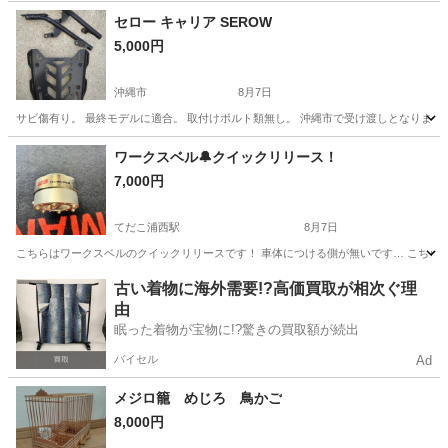
沖縄
那覇市
工場
セロー キャリア SEROW
5,000円
沖縄市
8月7日
サビ傷有り。 最終モデルに適合。 取付けボルト類無し。 沖縄市で受け渡しとなります
沖縄
沖縄市
外装、車外用品
ワークスベル🔔クイックリリース！
7,000円
てだこ浦西駅
8月7日
こちらはワークスベルのクイックリリースです！ 車体につける側が無いです… こちら
沖縄
中頭郡
てだこ浦西駅
パーツ
ワークス
古い着物に海外需要!?高価買取が相次ぐ理
由
眠った着物が宝物に!?驚きの買取額が続出
バイセル
Ad
メジロ籠 めじろ 鳥かご
8,000円