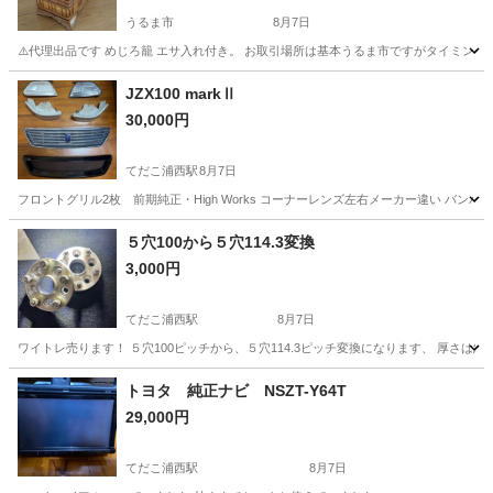
うるま市
8月7日
⚠️代理出品です めじろ籠 エサ入れ付き。 お取引場所は基本うるま市ですがタイミン
沖縄
うるま市
車のパーツ
メジロ
JZX100 markⅡ
30,000円
てだこ浦西駅
8月7日
フロントグリル2枚 前期純正・High Works コーナーレンズ左右メーカー違い バ
沖縄
中頭郡
てだこ浦西駅
外装、車外用品
５穴100から５穴114.3変換
3,000円
てだこ浦西駅
8月7日
ワイトレ売ります！ ５穴100ピッチから、５穴114.3ピッチ変換になります、 厚さは
沖縄
中頭郡
てだこ浦西駅
タイヤ、ホイール
ワイトレ
トヨタ 純正ナビ NSZT-Y64T
29,000円
てだこ浦西駅
8月7日