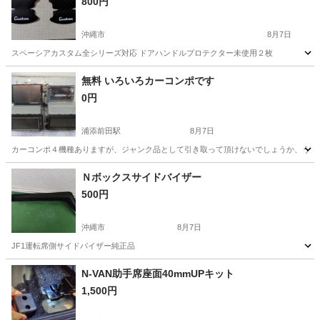
800円
沖縄市
8月7日
スペーシアカスタム全シリーズ対応 ドアハンドルプロテクター未使用２枚
沖縄
沖縄市
外装、車外用品
無料 いろいろカーコンポです
0円
浦添前田駅
8月7日
カーコンポ４機種ありますが、ジャンク品として引き取って頂けないでしょうか、うる
沖縄
うるま市
浦添前田駅
カーオーディオ
Ｎボックスサイドバイザー
500円
沖縄市
8月7日
JF1運転席側サイドバイザー純正品
沖縄
沖縄市
外装、車外用品
N-VAN助手席座面40mmUPキット
1,500円